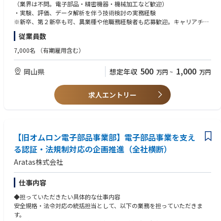
◆具体的な仕事内容に対しての期待する成果
（業界は不問。電子部品・精密機器・機械加工など歓迎）
・新規工法の確立による製品性能・信頼性の向上
・実験、評価、データ解析を伴う技術検討の実務経験
・生産プロセスの改善による歩留まり向上・コスト低減
※新卒、第２新卒も可、異業種や他職務経験者も応募歓迎。キャリアチェ
・量産立ち上げの円滑化による開発リードタイム短縮
ンジしたい方も歓迎。その場合、職務経験で判断。
従業員数
・技術標準化・ノウハウ蓄積によるグローバル工場の生産安定化
・データに基づく課題解決と、再現性の高い技術仕様の構築
◆必須条件【スキル】
7,000名
（有期雇用含む）
・工学基礎（材料・機械・電気いずれか）の理解
◆この仕事の魅力
＊エンジニア系職務であれば異業種や他職務経験者も応募歓迎。キャリア
500
1,000
岡山県
想定年収
万円
~
万円
・製品の根幹を支える製造工法そのものを創り出す醍醐味がある
チェンジしたい方も歓迎。その場合、職務経験で判断。
・材料・機械・電気など多様な技術領域に触れられ、技術者としての幅が
広がる
◆歓迎条件
求人エントリー
・試作から量産まで一貫して関われるため、自分の技術が製品として形に
・電子部品・精密機器・機械加工などの分野での工法開発・生産技術経験
なる実感が得られる
・部品加工（プレス、成形）、溶接・接合、精密組立などの特定プロセス
・製品の信頼性が社会インフラや産業を支えるため、社会的意義の高い仕
に関する専門知識
事
・量産設備の仕様検討・導入・立ち上げの経験
【旧オムロン電子部品事業部】電子部品事業を支え
・3D CAD、CAE などを用いた設計・解析スキル
◆業界動向と自社事業の特徴
・英語での技術コミュニケーション経験（読み書きレベルでも可）
る認証・法規制対応の企画推進（全社横断）
・RY,SW,CN他メカコンポ事業中心を民生産業多岐にわたりグローバルに
Aratas株式会社
展開。数10年の事業・技術で培われた大量生産・高品質やアプリフィット
◆歓迎する人物像
商品が強み。
・ものづくりに強い興味を持ち、現場で手を動かしながら技術を深めたい
・環境や省エネトレンド背景にエネルギー・EV分野他、他高圧電源のニー
方
仕事内容
ズに合わせた商品を強化中。
・課題を自ら見つけ、仮説立案・検証を主体的に進められる方
◆担っていただきたい具体的な仕事内容
・データや事実に基づいて論理的に考え、改善策を導き出せる方
安全規格・法令対応の統括担当として、以下の業務を担っていただきま
・新しい技術や工法に対して柔軟に挑戦できる探求心・向上心のある方
す。
・失敗を恐れず、試行錯誤を楽しめる方