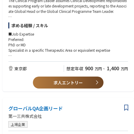
ニケーション経験
The Clinical Program Leader assumes Clinical Development responsibiliti
・海外パートナーとの品質管理・技術移管プロジェクト経験
es supporting early or late development projects, reporting to the Associ
ate Global Head or the Global Clinical Programme Team Leader.
The Clinical Program Leader has a medical leadership role for a project o
求める経験 / スキル
r a portion of a project in clinical development, usually at Start of Develo
pment through Phase I–III.
■Job Expertise
Preferred:
The Clinical Program Leader provides medical/scientific, technical, and
PhD or MD
managerial direction to plans, programs, and procedures within project
Specialist in a specific Therapeutic Area or equivalent expertise
and indication areas to effectively develop new compounds and/or opti
mize the profile of existing compounds.
■Job Impact
Responsible for the project's medical budget.
900
1,400
東京都
想定年収
万円
~
万円
The Clinical Program Leader in Experimental Medicine Japan assumes res
ponsibility for engaging External Experts (EEs) in Japan. A core element o
■Minimum Education / Degree Requirements
f this role is identifying and engaging experts with expertise in:
求人エントリー
Preferred:
・Early clinical development
・Translational science
PhD or MD
・Advanced modalities within the therapeutic area
Board certification in a specific Therapeutic Area or equivalent clinical ex
and leveraging their scientific and operational insights to inform global e
perience
グローバルQA企画リード
arly clinical development strategy.
■Required Capabilities (Skills, Experience, Competencies)
第一三共株式会社
■Accountabilities
PhD or MD preferred (specialist in a Therapeutic Area or equivalent) with s
Clinical Development Leadership
上場企業
trong clinical expertise.
Represents the specific Therapeutic Area on International Multidisciplinar
Up to 3 years of pharmaceutical industry experience preferred.