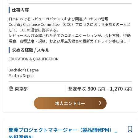
仕事内容
日本におけるレビューガバナンスおよび関連プロセスの管理
Country Clearance Committee （CCC）プロセスにおける承認者の一人と
して、CCCの運営に従事する。
レビューおよび承認された全てのコミュニケーションが、会社方針、行動
規範、各種法令・規制、および厚生労働省の最新ガイドライン等に沿った
適切な内容となっている状態を確保する。
求める経験 / スキル
CCCの円滑な運営を統括する。
Medical Integrityの理念の下、効率的かつ効果的なレビュー、更新、承
EDUCATION & QUALIFICATION
認、アーカイブ保管、ならびに有効期限管理のプロセスが適切に整備・運
用されている状態を確保する。
Bachelor's Degree
共同販促パートナー企業との窓口業務および管理を担う。
Master's Degree
販売提携先のプロセスが求める基準と整合していることを確保する。
社員に対して質の高いトレーニングを提供する。
900
1,270
東京都
想定年収
万円
~
万円
レビューガバナンスに関する新たな仕組み、システム、およびプロセスを
提案・構築する。
厚生労働省の最新ガイドラインに関する対応など、直面する課題を管理し
求人エントリー
克服する。
レビューガバナンスを適切に遂行するために必要なSOP（標準業務手順
書）、関連指示書、各種様式の策定・改訂を行い、適切な運用を確保する
。
開発プロジェクトマネージャー（製品開発PM）_
オペレーションマネジメントリードと、メディカルオペレーション部長を
支援する。
外科医療AI