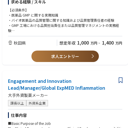
求める経験 / スキル
環境モニタリング、安定性試験等を含む試験活動全般の責任を担っていた
・物怖じせず議論し、行動力のある人材
だきます。
【必須条件】
◆使用する開発言語・ソフト・装置/機器等
・医薬品 GMP に関する実務知識
・MS-Excel、Word、Powerpoint、Outlookなど
・バイオ医薬品の品質管理に関する知識および品質管理責任者の経験
・chemSHERPA、IMDS、BOMcheck、IPC-1752の知識があればなおよい
・GMP 工場における品質担当責任または品質管理マネジメントの実務経
験
・試験設備・機器、試薬等、試験記録、試験結果、データインテグリティ
に関する基本的な理解
1,000
1,400
秋田県
想定年収
万円
~
万円
・複数の社外関係者（設計会社、施工会社、設備ベンダー、コンサルタン
ト、外部試験機関、技術供与等）との調整・折衝経験
求人エントリー
・品質管理部門または試験関連チームにおけるピープルマネジメント経験
・環境で発生する課題を整理し、関係者を巻き込みながら解決に導く能力
【歓迎条件】
・バイオ医薬品、抗体医薬品、バイオシミラー等の品質管理経験
Engagement and Innovation
・新工場、新試運転室、または新規試験設備立上げの経験
Lead/Manager/Global ExpMED Inflammation
・試験法移管、分析法バリデーション、分析技術レポリケーションの経験
・PMDA、FDA などの他国規制当局による GMP に関する試験対応の経験
大手外資製薬メーカー
・理化学試験、生化学試験、微生物試験、無菌試験、エンドトキシン試
験、環境モニタリング等に関する知見または実務経験
課長以上
外資系企業
・外部委託試験機関の選定、管理、監査経験
・LIMS、電子記録、試験データ管理、CSV、データインテグリティに関す
仕事内容
る知識または実務経験
・英語による技術文書・品質文書の読解、海外技術パートナーとのコミュ
■Basic Purpose of the Job