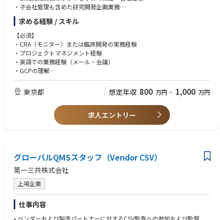
＜歓迎 / Nice to have＞
・子会社管理も含めた研究開発企画業務
•PhD in Data Science/Engineering/Pharmaceutical science/biostatistics
・研究チームとの連携
求める経験 / スキル
or MD degree is desirable
【必須】
・CRA（モニター）または臨床開発の実務経験
【能力 / Skill-set】
・プロジェクトマネジメント経験
＜必須 / Mandatory＞
・英語での業務経験（メール・会議）
•Apply appropriate study design & analytical methods to observational
・GCPの理解
/ Epidemiological / pragmatic interventional studies to combine busines
・社内外の関係者との調整経験
s and scientific agenda
・リスクマネジメントに強みを有すること
800
1,000
東京都
想定年収
万円
~
万円
•Lead the interpretation of the scientific data, the translation to the appr
opriate messaging and drafting manuscript of relevant scientific publicat
【歓迎】
ions
求人エントリー
・開発企画・R&D企画の経験
•Take a leadership in analyzing medical evidence gap, spotting opportu
・予算の策定・管理経験
nities/requirements for evidence generation and integrate them into a cle
・グローバルプロジェクトの経験
ar evidence plan/option in the cross-functional team
•Assess scientific feasibility in using/integrating databases for the research
purposes
グローバルQMSスタッフ（Vendor CSV）
•Develop AI for making efficient way for daily work
第一三共株式会社
•Manage project in planning, execution, and assessment, and apply the t
ools/frameworks/concepts to drive the effectiveness/performance of pro
上場企業
ject teams
•Solid communication and interpersonal skills to enable effective leaders
仕事内容
hip, coaching and collaborations
•Programming skills in at least one of the following languages: SAS, R, or
• ベンダーおよび製造パートナーに対するCSV監査への参加および監督