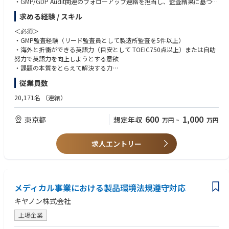
・GMP/GDP Audit関連のフォローアップ連絡を担当し、監査結果に基づく
是正措置（CAPA）の実施状況の監視
求める経験 / スキル
・Audit Annual Planの策定支援
・監査員トレーニングの企画・実行、監査に関わるツールの整備や改善
＜必須＞
・GMP監査経験（リード監査員として製造所監査を5件以上）
統合リスク管理活動の支援：
・海外と折衝ができる英語力（目安として TOEIC750点以上）または自助
・CMOおよびサプライヤーのリスク評価
努力で英語力を向上しようとする意欲
・デューデリジェンスやサイトセレクションの支援
・課題の本質をとらえて解決する力
・CMOおよびサプライヤーとの品質合意書の交渉と社内関係者との連携
・日本語、英語の文書作成能力、発信力
従業員数
・品質契約締結支援 （将来的に想定される業務）
＜歓迎＞
20,171名
（連結）
≪入社後のキャリアパス≫
・交渉、調整能力
・第一三共グループのグローバル製品品質保証に最も重要な製造所管理を
・国内外当局によるGMP査察対応経験
600
1,000
東京都
想定年収
万円
~
万円
推進・統括する中核的人材へと育成する。又は、第一三共グループのQMS
・新製品の国内外申請業務（CMC領域）の経験
のグローバル調和を推進・統括する中核的人材へと育成する。
・QMSのグローバル調和推進の経験
・当人の適性を踏まえ、品質保証分野（及び関連分野）の幅広い業務経験
・プロジェクトマネジメント能力
求人エントリー
によりキャリアを形成し、幹部職への登用を視野に入れた育成を行う。
・第一三共グループ各社における品質保証マネジメント職への登用可能性
もある。
メディカル事業における製品環境法規遵守対応
キヤノン株式会社
上場企業