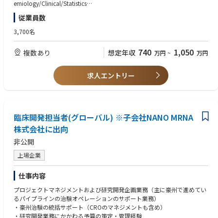
ing Market/R&D analysis
emiology/Clinical/Statistics
■Job Complexity
•Assess study design/target population/data source/data handling/anal
•Manage, and/or lead group of members who are responsible for condu
Complex due to:
従業員数
ytical method and give clear inputs from an epidemiological point of vie
cting clinical/epidemiologic research, analysis of data, reading of the da
・Global nature of the role
w
ta for efficacy, safety, clinical effectiveness and epidemiological assessm
・Matrix organization
3,700名
•Oversee venders and manage timeline, quality of outputs, resource, & c
ents (acceptable even if the leadership is primarily focused on the scientifi
・Direct multidisciplinary interaction
ost of their responsible researches
c features)*
740
1,050
複数あり
想定年収
万円
~
万円
•Survey & assess the necessary information for database and recommen
*Mandatory only for those with pharmaceutical industry experience
■Interfaces
d database that fits for research/analytical purpose
•Make manuscript for their own specialized topics
Works with:
•Develop AI use fit for purpose
・Global matrix teams
求人エントリー
•Implement AI (including Generative AI) to their work process not only for
＜歓迎 / Nice to have＞
・Regional BI counterparts
simplifying DS regular tasks but also for advancing them
•Reviewing, assessing and using Real-World Data for research purposes t
・External partners
•Support for PARCS led by Pharmacovigilance department
o address clinical/research questions
Academic institutions
•Networking, integrating and using EMR(electronic medical records)/EHR
Investigators
臨床開発担当者(グローバル) ※子会社NANO MRNA
(electronic health record) data for clinical /epidemiological research
•Using/applying bioinformatic methodologies to analyze medical data/
■Also interfaces with:
株式会社に出向
database/scientific research
・Regulatory authorities
非公開
・International societies
・Other relevant international stakeholders
上場企業
【資格 / License】
＜必須 / Mandatory＞
仕事内容
•Master’s degree in public health or equivalent (individuals holding Data
Science/Engineering/Pharmaceutical science/biostatistics degree are acc
プロジェクトマネジメントおよび研究開発企画業務（主に豪州で進めてい
eptable, but should have had the sufficient experience specialized in clini
るパイプラインの治験オペレーションのサポート業務）
cal development/epidemiological research)
・豪州治験の統括サポート（CROのマネジメントも含め）
・研究開発業務にかかわる予算の策定・管理経験