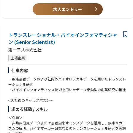
新技術のGxP適用という新領域においても、将来の中核人材として活躍す
• AI/MLバリデーションに関する知識
る機会があります。
求人エントリー
• 修士号または博士号
• プロジェクトマネジメントの資格または豊富な実務経験
• 業界カンファレンスやウェビナーへの積極的な参加意欲と自己啓発への
姿勢
トランスレーショナル・バイオインフォマティシャ
• シニアメンバーや管理職からメンタリングを積極的に受け、個人の成長
を継続的に追求できること
ン (Senior Scientist)
第一三共株式会社
上場企業
仕事内容
・疾患患者データおよび社内外バイオロジカルデータを用いたトランスレ
ーショナル研究
・バイオインフォマティクス技術を用いたデータ駆動型の創薬研究の推進
<入社後のキャリアパス＞
・創薬研究の初期探索またはプロジェクトのリーダー
求める経験 / スキル
・データ駆動型創薬研究基盤構築の企画・推進リーダー
＜必須＞
・非臨床研究データまたは患者由来オミクスデータを活用し、疾患メカニ
ズムの解明、バイオマーカー研究などのトランスレーショナル研究を実施