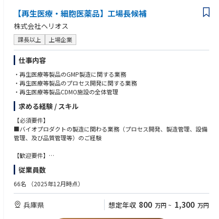
■Cross-Functional Team Leadership
●文章作成能力、パワーポイント等を用いた可視化能力
Serves as Chairperson of the Global Early Clinical Development (ECD) Tea
【再生医療・細胞医薬品】工場長候補
m and/or Medical Sub-Team (MST), depending on project stage.
株式会社ヘリオス
Responsibilities include:
課長以上
上場企業
Proposing team members together with the (Associate) Therapeutic Area
Head.
仕事内容
Representing ECD/MST on:
・Core Team
・再生医療等製品のGMP製造に関する業務
・Therapeutic Area Leadership Committee (TALC)
・再生医療等製品のプロセス開発に関する業務
・Clinical Expert Committee (CEC)
・再生医療等製品CDMO施設の全体管理
・Human Pharma Steering Committee (HPSC)
求める経験 / スキル
Additional activities:
【必須要件】
・Oversees interactions with:
■バイオプロダクトの製造に関わる業務（プロセス開発、製造管理、設備
External experts
管理、及び品質管理等）のご経験
Advisory boards
Adjudication committees
【歓迎要件】
Safety Data Monitoring Boards
■医薬品メーカーでの設備導入または設備保全のご経験
従業員数
・Reviews and approves publications related to the project in collaborat
■再生医療等製品のプロセス開発、製造、設備保全のご経験
ion with the Medical Head.
■医薬品若しくは再生医療等製品製造における製造管理者のご経験
66名
（2025年12月時点）
・Identifies studies that should be conducted.
【人物像】
800
1,300
兵庫県
想定年収
万円
~
万円
・物事を柔軟に考えられるフレキシビリティがある方
・Provides input into Medical Affairs strategic documents, including:
・開発/研究/生産部門及び外部の提携先との調整がスムーズにでき、課題