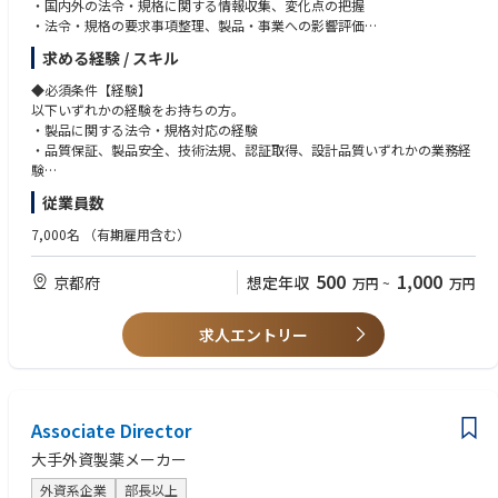
・国内外の法令・規格に関する情報収集、変化点の把握
・法令・規格の要求事項整理、製品・事業への影響評価
◆使用する開発言語・ソフト・装置/機器等
・影響評価結果に基づく対応方針の立案
・Office365(Outlook、Teams、Word、Excel、PowerPoint等)
求める経験 / スキル
・開発・品質・製造・事業部門など関係部門との調整・合意形成
・3D-CAD（Solidworks)
・法令遵守・規格適合を確実に行うための社内ルール・手順の整備
◆必須条件【経験】
・認証維持や法令対応に関するリスク課題の抽出・対応推進
以下いずれかの経験をお持ちの方。
・関係者が継続的に実行できる業務プロセスの構築
・製品に関する法令・規格対応の経験
・将来的には、業界団体や標準化機関における規格策定・改訂活動への参
・品質保証、製品安全、技術法規、認証取得、設計品質いずれかの業務経
画
験
・関係部門と連携しながら業務改善やプロジェクトを推進した経験
従業員数
◆具体的な仕事内容に対しての期待する成果
・社内ルール、業務手順、業務フローの整備・運用に関わった経験
・法令・規格の変化点を早期に把握し、製品・事業への影響をわかりやす
7,000名
（有期雇用含む）
く整理できている
◆必須条件【スキル】
・関係部門が取るべき対応を明確にし、対応遅れや認証リスクを未然に防
・法令・規格要求やリスクを論理的に整理できる力
500
1,000
京都府
想定年収
万円
~
万円
止できている
・複雑な内容を関係者にわかりやすく説明できる力
・属人的な対応ではなく、社内ルール・手順・業務フローとして再現性の
・開発・品質・製造などの関係部門と連携して業務を進めるコミュニケー
ある形に整備できている
ション力
求人エントリー
・開発・品質・製造などの関係部門と連携し、実行可能な対応方針を推進
・課題を整理し、対応方針を立てて実行に移す推進力
できている
・Excel、PowerPoint、Word等を用いた資料作成・情報整理スキル
・複雑な法令・規格要求を、関係者が理解し行動できる形で説明・展開で
きている
◆歓迎条件
Associate Director
・電子部品、電気・電子機器、産業機器、自動車部品等に関する業務経験
◆この仕事の魅力
・製品安全、EMC、無線、製品セキュリティ等の法令・規格対応経験
大手外資製薬メーカー
・電子部品事業の安全・品質・法令遵守を支える中核業務に携われます
・法規・規格に適合する製品設計、または認証機関への申請業務の経験
・個別対応だけでなく、社内ルールや業務プロセスづくりから関与できま
・社内ルール・手順・業務フローの策定、展開、定着化の経験
外資系企業
部長以上