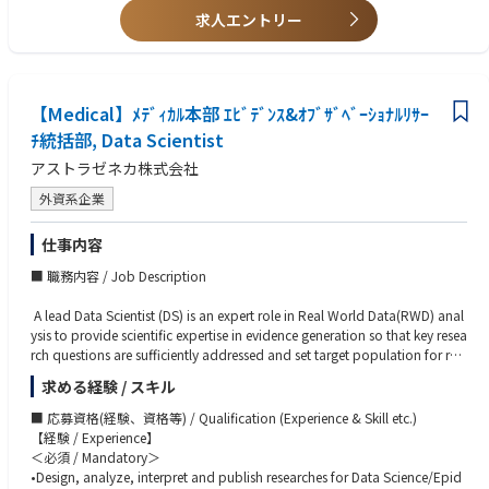
を解決していける方
求人エントリー
Scientific Platform
・メンバーとの良好なコミュニケーションが図れ、リーダーシップをお持
Publication Plan
ちの方
Product Maintenance and Optimization Summary
・新しい分野へチャレンジしていきたいご意欲をお持ちの方
■Key Accountabilities of the Clinical Program Leader in Experimental Me
【Medical】ﾒﾃﾞｨｶﾙ本部 ｴﾋﾞﾃﾞﾝｽ&ｵﾌﾞｻﾞﾍﾞｰｼｮﾅﾙﾘｻｰ
dicine Japan
ﾁ統括部, Data Scientist
■External Expert Engagement
・Map and prioritize External Experts (EEs) in the region, including:
アストラゼネカ株式会社
外資系企業
Indication experts
Translational clinicians
仕事内容
Phase II trialists
・Build and maintain relationships to obtain scientific input and support
■ 職務内容 / Job Description
trial success.
・Facilitate scientific discussions to ensure regional expertise contributes t
A lead Data Scientist (DS) is an expert role in Real World Data(RWD) anal
o:
ysis to provide scientific expertise in evidence generation so that key resea
Emerging science and innovation relevant to TA Inflammation
rch questions are sufficiently addressed and set target population for res
Proof-of-Concept (PoC) study design, including endpoint selection
earch. And all researches/analyses are planned and delivered in a way th
Biomarker strategy
求める経験 / スキル
at represent cutting-edge science, methodologies, technologies, process
es, and solutions in the Pharm industry. Lead Data Scientist reports to dir
■ 応募資格(経験、資格等) / Qualification (Experience & Skill etc.)
■Regulatory and Organizational Requirements
ector of Data Science, Medical.
【経験 / Experience】
Operates within the requirements of global Standard Operating Procedu
＜必須 / Mandatory＞
res (SOPs) and working instructions.
•Lead/co-lead observational/database research and data analysis includ
•Design, analyze, interpret and publish researches for Data Science/Epid