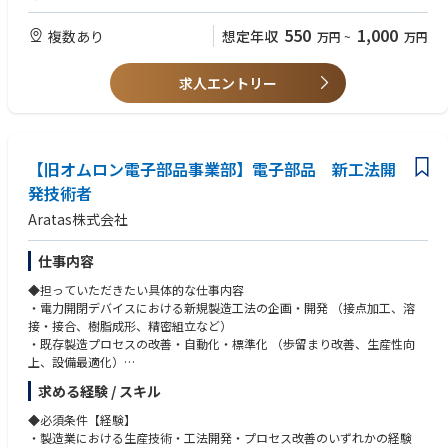
実施
グローバル試験の経験
- 治験の進捗管理： 症例数の進捗管理、症例報告書の回収・点検、症例報
コミニュケーションスキル、ネゴシエーションスキル、コーディネーショ
550
1,000
複数あり
想定年収
万円
~
万円
告書と資料との照合
ンスキル
- 治験薬の交付、供給管理状況の確認、回収
理系の専門学校、短大、大卒、院卒以上
- モニタリング報告書の作成
求人エントリー
- 治験終了手続き、確認作業
【歓迎（WANT）】
CTMSの使用経験
～Evolved Clinical Delivery (ECD)モデルについて～
英語での業務経験（Reading/Writing）
ECDとは、各役割(ロール)の専門性を発揮し、チーム力でベストサービス
新人/若手CRAの教育経験
を提供​するモデルです。以下3つのロールに分かれており、複数施設をチ
【旧オムロン電子部品事業部】電子部品 新工法開
ーム（ユニット）で担当することでフレキシブルに業務を分担し担当しま
発技術者
す。
Aratas株式会社
- Remote CRA：Site Managementの責任者(施設の主担当）、CTMとのメ
インコンタクト先
仕事内容
- On-site CRA：Remote CRAのリクエストに応じて施設訪問等、医療機関
◆担っていただきたい具体的な仕事内容
で実施する業務を担当
・電力開閉デバイスにおける新規製造工法の企画・開発 （接点加工、溶
- Assistant CRA：Remote CRAの管理下でSite Managementの各タスクを実
接・接合、樹脂成形、精密組立など）
施
・既存製造プロセスの改善・自動化・標準化 （歩留まり改善、生産性向
上、設備最適化）
・新規工法の試作評価および量産導入支援
求める経験 / スキル
・国内外工場との連携によるグローバル生産技術展開
・工法開発に必要な実験計画立案、データ解析、品質評価
◆必須条件【経験】
・製造業における生産技術・工法開発・プロセス改善のいずれかの経験