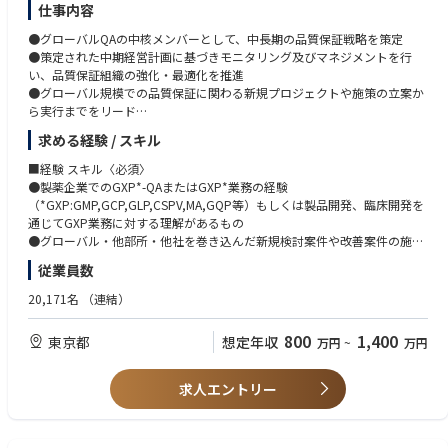
y Core Teams and takes clinical development responsibility for assigned
Successful track record in planning, conducting, and publishing basic sci
仕事内容
projects, including:
ence and/or clinical research.
●グローバルQAの中核メンバーとして、中長期の品質保証戦略を策定
Strong medical and scientific leadership ability to drive high-priority proj
●策定された中期経営計画に基づきモニタリング及びマネジメントを行
・Definition of Target Product Profiles (TPP)
ects across global matrix teams, regional BI counterparts, and external p
い、品質保証組織の強化・最適化を推進
・Clinical Development Plans (CDP)
artners.
●グローバル規模での品質保証に関わる新規プロジェクトや施策の立案か
・Pediatric Investigational Plans (PIP)
Ability to act with composure and resilience under pressure.
ら実行までをリード
・Core Clinical Trial Protocols
Strong project management skills.
●国内外のグループ会社や関連部門と連携し、横断的な課題解決やプロセ
・Input to Project Analysis and Data Management Plans
Experience interacting with regulatory authorities, international societies,
求める経験 / スキル
ス改革を推進
・Investigator's Brochure
and other key stakeholders.
●経営層やステークホルダーと緊密に連携し、戦略に沿った品質保証体制
・Medical input to Company Core Data Sheet
■経験 スキル〈必須〉
Strong communication and presentation skills.
の構築に貢献
・Annual Safety Reports / IND Safety Reports
●製薬企業でのGXP*-QAまたはGXP*業務の経験
Excellent cross-functional collaboration skills and ability to work effectiv
・Preparation for key milestones:
（*GXP:GMP,GCP,GLP,CSPV,MA,GQP等）もしくは製品開発、臨床開発を
ely in virtual teams.
・Start of Development
通じてGXP業務に対する理解があるもの
Ability to establish strong partnerships with top external experts, nationa
≪入社後のキャリアパス≫
・Proof of Clinical Principle (PoCP)
●グローバル・他部所・他社を巻き込んだ新規検討案件や改善案件の施策
l/international societies, and other stakeholders.
●グローバルQA組織における中期経営計画・年度業績目標の立案や、プロ
・Release of Full Development
立案及びプロジェクトリードの経験
Ability to engage in advanced scientific knowledge exchange.
従業員数
ジェクトのリードを担当し、QA企画職のリーダーへの育成
●英語力（英語での会議において、適切に応答し、自分の発言が理解・納
Fluency in both Japanese and English.
●強みと適性を見据え、主要QA機能のGlobal Lead/Head、海外駐在、幹
■Related Performance Indicators
得されるレベル）
20,171名
（連結）
部職への登用、薬事・サプライチェーン等の他部門への活躍の場への発展
・Provides medical oversight throughout protocol development, study c
●グローバルな環境（多様性のある環境）で一定のリーダーシップを発揮
onduct, analysis, and reporting.
し、価値創造を行った経験
800
1,400
東京都
想定年収
万円
~
万円
・Responsible for continuous benefit-risk assessment.
・Provides medical leadership during regulatory meetings.
・Contributes to submission strategy and regulatory filings.
■経験 スキル〈尚可〉
求人エントリー
・Addresses safety issues.
●ITツールの開発もしくはAI等の活用による業務効率改善の経験
・Oversees medical project budgets.
●コミュニケーション能力、対人折衝力、協調性、積極性、課題突破力、
誠実さ