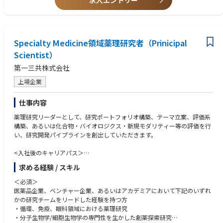
求人エントリー
・領域・フェーズ経験：複数の治療領域および試験フェーズにまたがる経
験がある。
・メンタリング／コーチング：メンタリングおよびコーチングのスキルが
あり、個人・チームのパフォーマンス向上のために、透明性がありタイム
Specialty Medicine領域薬理研究者（Prinicipal
リーなフィードバックを提供できる。
Scientist）
・イノベーションとプロセス改善：イノベーションを推進し、継続的なプ
ロセス改善を行える。
第一三共株式会社
・誠実さとコンプライアンス：AbbVieのビジネス行動規範およびリーダー
シップ価値観に従い、誠実に行動できる。
上場企業
・リスク・不確実性への対応：リスクや不確実性に対しても問題なく対応
でき、必要に応じて進路を変更できる。
仕事内容
・意思決定：利用可能なデータと情報に基づき、タイムリーかつ質の高い
意思決定を行える。
薬理研究リーダーとして、研究ポートフォリオ構築、テーマ立案、評価系
・自律性：自立して業務を遂行し、主導・当事者意識（オーナーシップ）
構築、あるいは化合物・バイオロジクス・新規モダリティー等の評価を行
を持って行動できる。
い、研究開発パイプラインを創出していただきます。
・変化への適応：変化に迅速に適応し、素早く行動できる。
<入社後のキャリアパス＞
●スペシャルティ領域のテーマ立案・創薬研究チームリーダー
求める経験 / スキル
●グループ長補佐
＜必須＞
医薬品企業、ベンチャー企業、あるいはアカデミアにおいて下記のいずれ
かの研究チームをリードした経験を持つ方
・循環、免疫、眼科領域における薬理研究
・分子生物学/細胞生物学の専門性を生かした創薬探索研究