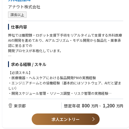
オペレーションマネジメントリードの指示および優先順位付けのもとで業
アナウト株式会社
務を遂行し、CCCレビュー業務の提供を維持しながら、各種ガバナンス活
動を実行する。
課長以上
監督部門および関連ガバナンス部門と密接に連携し、組織全体におけるレ
ビューガバナンスプロセスの整合性、監査対応体制、およびリスク低減を
仕事内容
確保する。
CCC関連のレビューガバナンスに関する監査・査察対応（社内・社外）の
弊社では腹腔鏡・ロボット支援下手術をリアルタイムで支援する外科医療
中心窓口として機能し、証憑資料の準備および対応調整を行う。
AIの開発を進めており、AIアルゴリズム・モデル開発から製品化・薬事承
レビューガバナンス上の指摘事項に対するCAPA（是正・予防措置）サイ
認に至るまでの
クル全体を主導し、根本原因分析、是正措置および予防措置の策定・実
開発プロセスが本格化しています。
施、効果の検証などを実施する。また、その進捗状況をオペレーションマ
ネジメントリードおよびメディカルオペレーション部長へ定期的に報告す
開発規模の拡大にともない、エンジニアチームを中心にスケジュール・リ
求める経験 / スキル
る。
ソース・品質・薬事対応を一気通貫で推進できる開発PMの必要性が高ま
KPI（レビュー件数、レビューサイクル所要期間、コンプライアンス状況
っており、今回の募集に至りました。
【必須スキル】
等）の分析を通じて継続的改善を推進する。分析結果を標準化テンプレー
・医療機器・ヘルスケアにおける製品開発PMの実務経験
ト、チェックリスト、申請者・レビュアー向けトレーニング内容へ反映す
■ 業務内容
・エンジニアチームとの協働経験（基本的にはソフトウェア、AIだと望ま
る。
・AIアルゴリズム・モデル開発・製品開発における開発スケジュール・マ
しい）
Medical部門および関連部門に対して、コンプライアンスを確保しながら
イルストーンの策定と管理
・開発スケジュール管理・リソース調整・リスク管理の実務経験
効率的にメディカル活動を計画・実施するための助言を提供し、レビュー
・エンジニアチーム・研究開発チーム・品質保証・薬事担当との横断的な
・品質保証・薬事プロセスの基礎知識
要件およびガバナンス基準との整合性を確保する。
進捗調整
800
1,200
東京都
想定年収
万円
~
万円
研究助成金（Scientific Grants）を含む非販促活動に関するガバナンス面を
・開発リスクの早期発見、課題の構造化・優先順位付け・解決推進
【歓迎スキル】
統括し、会社方針、関連法規制、および透明性要件との整合性を確保す
・製品開発における薬事規制（医療機器承認・QMS等）対応の工程管理サ
・多職種（研究者・エンジニア・品質・薬事・経営）との円滑なコミュニ
る。
ポート
求人エントリー
ケーション能力
MAJOR RESPONSIBILITIES
・開発ロードマップの維持・更新、上位マネジメントへの進捗報告・ドキ
・医療機器承認（QMS省令・ISO 13485・IEC 62304等）対応の実務経験
ュメント整備