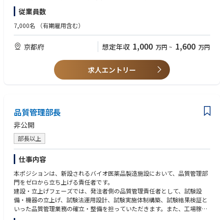
る／適切な情報を顧客へ提供する業務について、メンバのマネジメントを
・課や部などのマネジメント経験
従業員数
行い完遂する役割を担っていただきます。
また①～③においては社外からの情報取得により妥当な法解釈～妥当な対
◆必須条件【スキル】
7,000名
（有期雇用含む）
応方針決定のイニシアティブもとっていただくことを期待しています。
・製品環境管理
専門性の高いスペシャリストも在籍していますので、議論・相談もしつつ
製品環境管理とは、RoHS指令/REACH規則/POPs条約等の製品環境に関
1,000
1,600
京都府
想定年収
万円
~
万円
進めていただけます
する法規制（変化）を把握し、
社内展開を通じて遵法製品を実現し、顧客へ環境保証製品の提供を行う
◆具体的な仕事内容に対しての期待する成果
一連の業務をいう。
求人エントリー
新法令に対する対応を確実に実践していき、DMS製品のライフサイクル全
・法令解釈および対応方針決定にかかるスキル
体での環境負荷を低減させることに資すること。それを通じて顧客やユー
前例や他社情報も踏まえて、多様な読み方ができる法令に対して妥当な
ザー様に安全・安心に製品を使っていただける状態を継続させ続けるこ
解釈ができ、それを踏まえて妥当な対応方針を決められる
と。
◆歓迎条件
品質管理部長
・社外委員会活動での委員経験者（JEITA、NECA、JEMIMA、カテ8,9連絡
◆この仕事の魅力
会、日機輸、その他）
非公開
社会的に関心が高まり続けている環境負荷低減に対して、自らがプロジェ
・環境法規制にかかるロビー活動の経験者
クトマネジメントを行うことで社会貢献できること。環境法規制に対する
・ISO14001管理業務経験者、或いはISO9001の監査業務経験者
部長以上
知識を蓄積していくことで社外にも通用するスペシャリストになれるこ
・ISO14001やISO9001の審査員及び準審査員資格保有者
と。また、電子情報技術産業協会（JEITA）等の社外活動として、他社との
・技術師補資格（領域：化学、応用理学（物理及び化学）、経営工学（生
仕事内容
連携・交流ができること。
産・物流マネジメント）、環境（環境影響評価））
本ポジションは、新設されるバイオ医薬品製造施設において、品質管理部
・化学物質管理師補
◆業界動向と自社事業の特徴
門をゼロから立ち上げる責任者です。
・QC検定２級以上
リレーメーカーとして培った技術力、品質とブランドを武器に、産業機器
建設・立上げフェーズでは、発注者側の品質管理責任者として、試験設
業界の顧客から高い信頼を得ている。商品および販売ネットワーク、顧客
備・機器の立上げ、試験法運用設計、試験実施体制構築、試験結果検証と
◆歓迎する人物像
基盤を基に、新商品投入、商品供給力強化、新規顧客獲得、販路拡大など
いった品質管理業務の確立・整備を担っていただきます。また、工場稼働
・業務遂行だけではなく人の繋がりを大事にできる人
の注力取り組みにより事業成長を目指す。
後は、品質管理部門責任者として、原材料試験、工程内試験、製品試験、
・自律的に業務計画管理を行えコミュニケーション力がある方