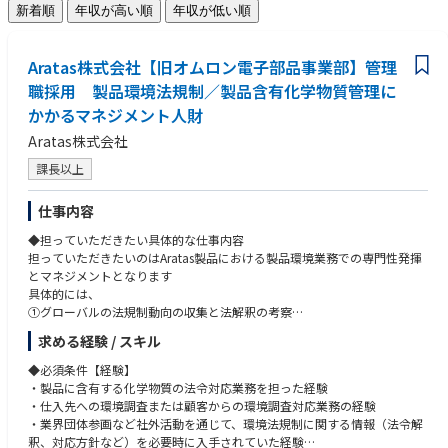
新着順
年収が高い順
年収が低い順
Aratas株式会社【旧オムロン電子部品事業部】管理
職採用 製品環境法規制／製品含有化学物質管理に
かかるマネジメント人財
Aratas株式会社
課長以上
仕事内容
◆担っていただきたい具体的な仕事内容
担っていただきたいのはAratas製品における製品環境業務での専門性発揮
とマネジメントとなります
具体的には、
①グローバルの法規制動向の収集と法解釈の考察
②自社製品への該当判断とインパクトの想定
求める経験 / スキル
③対応方針の決定と関係部門への指示（法令適用日から逆算して計画設
定）
◆必須条件【経験】
④製品への含有有無の調査実施状況の管理
・製品に含有する化学物質の法令対応業務を担った経験
⑤非含有部材への切り替え状況の管理
・仕入先への環境調査または顧客からの環境調査対応業務の経験
⑥顧客からの環境調査依頼への対応
・業界団体参画など社外活動を通じて、環境法規制に関する情報（法令解
を進め／プロジェクトマネジメントいただき、法令適用日までに完了させ
釈、対応方針など）を必要時に入手されていた経験