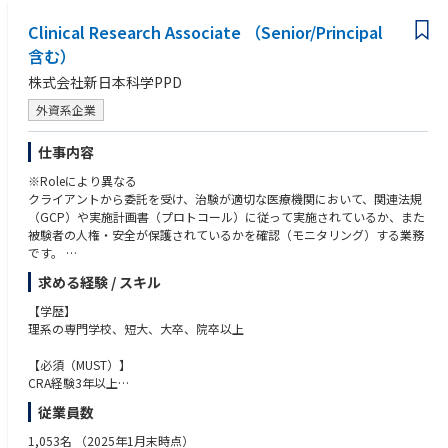
スキルアップの状況を見ながら環境法規制対応チームのリーダー、課内の
製品開発に関する知識
他チームとのローテーション、開発部門等他部門への兼務またはローテー
Clinical Research Associate （Senior/Principal
TOEIC700点程度の英語力
ションを経験してキャリアを積んで頂きます。
含む）
以降は工業会活動などの対外活動への関与や、マーケティング部門と連携
株式会社新日本科学PPD
した環境性能アピール等の企画関連業務を行って頂く可能性もあります。
外資系企業
仕事内容
※Roleにより異なる
クライアントから委託を受け、治験が適切な医療機関において、関連法規
（GCP）や実施計画書（プロトコール）に従って実施されているか、また
被験者の人権・安全が保護されているかを確認（モニタリング）する業務
です。
求める経験 / スキル
- 治験を実施する医療機関と担当医の選定
- 各施設における治験手続き業務（初回・変更・終了）全般
【学歴】
- エントリー進捗および症例スクリーニング状況の確認等の症例管理
理系の専門学校、短大、大卒、院卒以上
- 施設からのプロトコールや症例関連の問い合わせ対応、施設のEDC対応
補助（クエリ対応等）
【必須（MUST）】
- モニタリングプランに基づいたサイトマネジメントコール
CRA経験3年以上
- 治験届出内容（医師等の異動等）の確認
製薬メーカーやCROにおける企業治験の施設選定から終了手続きまでの一
従業員数
- システム関連のセットアップ
貫したモニタリング経験
- 治験スケジュールや契約内容の確認、医療機関のスタッフへの説明会の
Lead CRA経験 もしくは 後輩育成の経験がある方
1,053名
（2025年1月末時点）