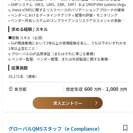
Python
• GMPシステム（MES、LIMS、EBR、ERP）およびRDPVMA systems (Argu
s, Veeva eTMF)に関するリスクベースのバリデーションアプローチの確保
＜歓迎 / Nice to have＞
• ベンダーにおけるデータインテグリティ管理の評価・モニタリング
•Develop prompt of AI to get accurate answers
• ベンダー所有システムのコンプライアンスリスクアセスメントの実施
•Apply health technology assessments to make clear drug characteristics
• ベンダーCSVガバナンスフレームワーク、SOP、テンプレートの開発・
求める経験 / スキル
維持
【語学 / Language】
• バリデーション文書の完全性およびライフサイクルコンプライアンスの
■経験 スキル〈必須〉
＜必須 / Mandatory＞
検証
• GxP関連業務において3年以上の実務経験を有し、うち以下のいずれかを
日本語 Japanese：
• CSV/DIギャップに関する調査・是正措置（CAPA）のリード
1年以上含むこと：
• Read/write scientific documents including data speculation in Japanes
• ベンダー関連業務に係る規制当局査察およびパートナー監査のサポート
o グローバルGxP品質保証（またはそれに準じる業務）
e
• 該当する場合、AI/MLバリデーションに関するSMEとしての指導
o ベンダー監督、ベンダー管理、または外部製造に関する業務
• Communicate/discuss IT/bioinformatics topics with the key stakeholder
• GMP QA、Tech Unit、DX/IT、外部パートナーとの信頼関係を積極的に構
o GMP環境における監査・査察の実施
s and experts in Japanese practically
従業員数
築し、コンプライアンスの整合性を確保
o 製造システム（MES、LIMS、EBR、ERP）のバリデーション業務
• FDA CSAガイダンスの「クリティカルシンキング」概念に基づくCSVプロ
o グローバルレベルでのCSVまたは品質関連ITシステム管理（ISPE GAMP
20,171名
（連結）
英語 English：
セスの合理化を推進し、迅速なシステム・アプリケーション実装に対する
5 第1版の深い知識、および第2版への習熟を含む）
Read/write scientific documents including data speculation in English
ビジネスニーズと時間のかかるCSV作業との間の摩擦を低減
• エンタープライズ視点を持ち、現状に対して積極的に改善を提案できる
600
1,000
東京都
• Communicate, and discuss IT/bioinformatics topics with the key stakeh
想定年収
万円
~
万円
こと
olders and experts in English practically
≪入社後のキャリアパス≫
• クロスファンクショナルかつグローバルな環境での業務経験
• Make a English presentation leading and facilitating research discussio
本ポジションを通じて、GxP規制、デジタル品質、AIバリデーションなど
• 品質マネジメントシステム、GxP規制、業界トレンドへの幅広い理解
求人エントリー
ns in the global meetings
急速に進化する領域での専門性を深めるとともに、グローバルなステーク
• コンピュータ化システムバリデーション、ITガバナンス、データインテ
ホルダー管理のスキルを磨くことができます。
グリティ、および関連規制に関する深い知識
【その他 / Others】
＜必須 / Mandatory＞
• 理系分野における学士号
• Communicate with external experts to search for suitable computer env
グローバルQMSスタッフ（e Compliance）
• グローバルチームにおいて積極的に協働し、信頼関係を築ける対人能力
ironment in AZ KK