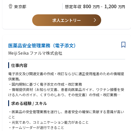
・医学的知見のさらなる深化：一流の外科医と術式や解剖について深く議
反映されることを確保する。
【歓迎スキル】
800
1,200
東京都
想定年収
万円
~
万円
論するため、現場にいた頃よりも専門知識がアップデートされます。
判断が難しい「グレーゾーン案件」に対するエスカレーションルートを構
・AIなど先端技術への興味関心（データマネジメント経験）
・ビジネススキル：医師との折衝やエンジニアへの要件定義を通じ、どこ
築・維持し、Medical、Regulatory、Legal、E&BIなどの関係部門との連携
・数名のマネジメント経験
でも通用する高度なディレクション能力が身につきます。
を促進するとともに、意思決定内容を文書化し、一貫性を確保する。
求人エントリー
・他部署との連携活動
・柔軟で安定した働き方：リモートワーク活用・土日祝休みなど、最先端
グローバル要件に整合した形で、CCCレビューガバナンスに関するSOPお
・英語（中級コミュニケーション）
医療に携わりながら、私生活も大切にできる環境です。
よび関連手順書の定期的な維持管理（レビューサイクルの管理、SOPと実
運用のギャップ分析、更新対応、周知徹底）への責任を担う。
【求める人物像】
監査・査察対応の準備を統括し、アーカイブおよび有効期限管理の証憑な
・高いホスピタリティと臨機応変な対応力を併せ持つ方
医薬品安全管理業務（電子添文）
どを含むエビデンスパッケージ（承認事例のサンプリング、承認根拠、識
・社内外問わず円滑なコミュニケーションを取れる方
別コード等）を整備し、監査指摘事項に対するCAPAの完了管理を行う。
・スタートアップ環境で幅広い業務を前向きに遂行できる方
Meiji Seika ファルマ株式会社
体系的なトレーニングおよびフィードバックサイクルを構築・運用する。
・弊社事業に関心があり、成長に寄り添える方
（頻出指摘事項の集約、レビュアー向けガイダンスの更新、申請者向けチ
仕事内容
ェックリストの改訂、E&BIおよび法務部門と連携したリフレッシュ研修の
実施など）
電子添文及び関連文書の作成・改訂ならびに適正使用推進のための情報提
レビューに関するKPI（レビュー件数、リードタイム、再作業回数、期限
供業務。
超過率）などをモニタリング・分析・報告する。コンプライアンスを損な
・国内規制に基づく電子添文の作成・改訂業務
うことなく、リスクベースの振り分けやテンプレート活用による業務簡素
・情報提供資材（お知らせ文書、患者向医薬品ガイド、ワクチン接種を受
化・標準化を提案する。
ける人へのガイド、くすりのしおり、その他文書）の作成・改訂業務
ガバナンス責任を担いながらも、割り当てられたCCCレビュー業務（資材
・適正使用情報の提供に関する業務
求める経験 / スキル
レビュー、講演スライドレビュー、承認フローへの参加、期限内レビュー
・上記業務に関する社内外関係部署との調整、折衝および問い合わせ対応
完了等）を継続して遂行する。
・上記業務に係る文書・記録の管理ならびに業務品質の維持・改善業務
・医薬品の安全管理業務を遂行し、患者安全の確保に貢献する意識が高い
メディカル活動（資材作成、イベント開催、講演依頼等）の企画段階から
こと
Medical部門および関連部門へ助言を提供し、コンプライアンスおよびレ
・元気であり、コミュニケーション能力があること
ビュー対応準備の確保を支援する。
・チームリーダーが遂行できること
関係者が潜在的なコンプライアンスリスクを早期に特定し、適切なリスク