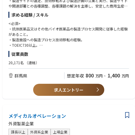
・製造サイトの選定、技術移転および製造計画の立案と実行、製造サイト
や関連部署との各種調整、各種課題の解決を主導し、安定した商用生産体
制を構築する。
求める経験 / スキル
＜入社後のキャリアパス＞
<必須>
・バイオ医薬品の製造プロセスを理解している強みを活かした、品質保
・抗体医薬品又はその他バイオ医薬品の製造プロセス開発に従事した経験
証、薬事、CMCマネージメント、サプライチェーンマネージメント業務に
があること。
就く機会がある
・製造施設への製造プロセス技術移転の経験。
・TOEIC730以上。
・年齢、国籍、経験を問わず多様性を理解し、各種ステークホルダーと良
従業員数
好な関係が築けること
20,171名
（連結）
<望ましい>
・海外製造場所への技術移転の経験
800
1,400
群馬県
想定年収
万円
~
万円
・CMCに関わるPJマネジメントの経験
・修士卒以上の学位
・海外赴任経験
求人エントリー
メディカルオペレーション
外資製薬企業
課長以上
外資系企業
上場企業