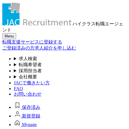
ハイクラス転職
エージェ
ント
Menu
転職支援サービスに登録する
ご登録済みの方
求人紹介を申し込む
求人検索
転職希望者
採用担当者
会社概要
JACで働きたい方
FAQ
お問い合わせ
保存済み
新規登録
Mypage