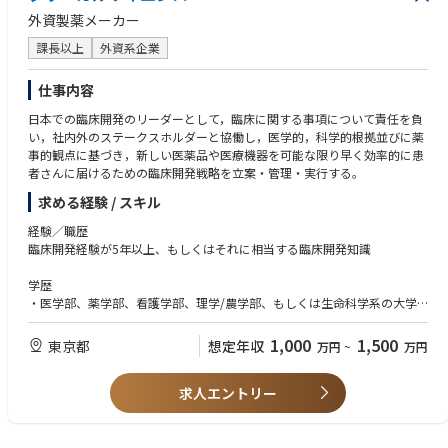
Needs highly effective communication skills in Japanese (written/oral/int
外資製薬メーカー
erpersonal) and Business-level English, with proven ability to think strate
課長以上
外資系企業
gically, lead change, and build teams; preferred experience includes glo
bal/matrix work, system transformation projects, digital/automation to
ols, vendor transition, and ICSR management.
仕事内容
日本での臨床開発のリーダーとして，臨床に関する事項について責任を負
い，社内外のステークスホルダーと協働し，医学的，科学的根拠並びに薬
事的観点に基づき，新しい医薬品や医療機器を可能な限り早く効率的に患
者さんに届けるための臨床開発戦略を立案・管理・実行する。
求める経験 / スキル
経験／職歴
臨床開発経験が5年以上、もしくはそれに相当する臨床開発知識
学歴
・医学部、薬学部、看護学部、理学/農学部、もしくは生命科学系の大学
学部卒かそれ以上（修士、博士号保持者はなお可）
・医師、獣医師、薬剤師等、生命科学に関連する学位・免許取得者が望ま
1,000
1,500
東京都
想定年収
万円
~
万円
しい
求人エントリー
知識
・担当領域における開発経験、もしくはそれに相当する臨床知識及び/又
はこれらの知識を習得する能力
・TOEIC 800 点以上、もしくはそれに相当する英語コミュニケーション力