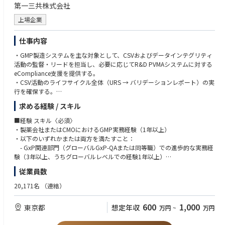
• 規制環境の変化に対応できる柔軟性と変化への適応力
第一三共株式会社
• Learn new methodology and knowledge with respect to machine learni
• 複数のステークホルダーと連携しながら、コンプライアンス目標を推進
ng and neural network
できるリーダーシップ
上場企業
■経験 スキル〈尚可〉
仕事内容
• プロジェクトマネジメントのスキルおよび実務経験
・GMP製造システムを主な対象として、CSVおよびデータインテグリティ
• ICH Q10、PIC/S GMP Annex 11、MHLW ER/ESを含むGMP規制の深い知
活動の監督・リードを担当し、必要に応じてR&D PVMAシステムに対する
識
eCompliance支援を提供する。
• リスクベースのアプローチによるCMO/ベンダーシステムアセスメント用
・CSV活動のライフサイクル全体（URS → バリデーションレポート）の実
監査チェックリストの作成・実施能力
行を確保する。
• 製造環境におけるデータインテグリティ（ALCOA++原則）の知識と実
・GxPシステムのリスクベースバリデーションおよびDI評価、バリデーシ
装・評価経験
求める経験 / スキル
ョン計画書・ユーザー要件仕様書・機能/設計仕様書・テストプロトコル
• CSVライフサイクルおよびGAMP5手法に関する専門知識
（IQ/OQ/PQ）・トレーサビリティマトリクス・バリデーション報告書・S
• AI/MLバリデーションに関する知識
■経験 スキル〈必須〉
OP・変更管理文書など、システムライフサイクル文書の管理・監督を行
・製薬会社またはCMOにおけるGMP実務経験（1年以上）
う。
• 修士号または博士号
・以下のいずれかまたは両方を満たすこと：
・初期リスクアセスメントの実施、ベンダーデューデリジェンス、グロー
• 規制当局査察（FDA、EMA、PMDA）に関する実務経験
- GxP関連部門（グローバルGxP-QAまたは同等職）での進歩的な実務経
バル/ローカルITシステムへのバリデーションアプローチの提供、GxPシス
• グローバルベンダーガバナンスモデルの標準化・統一化への経験
験（3年以上、うちグローバルレベルでの経験1年以上）
テムインベントリの更新を行う。
• デジタル品質イニシアチブ（システム統合、AIバリデーション等）への
- グローバルレベルでのCSVまたは品質関連ITシステム管理の実務経験（1
従業員数
・リスクレベルおよび頻度に基づき、GxPシステムの定期評価を実施す
関与経験
年以上または同等）、およびISPE GAMP5第1版の深い知識と第2版への習
る。
熟
20,171名
（連結）
・変更管理の監督を行い、規制当局査察およびパートナー監査を支援す
・GxP、FDA 21 CFR Part 11、EU Annex 11、MHLW ・ER/ES規制に関する
る。
高い知識
600
1,000
東京都
想定年収
万円
~
万円
・データインテグリティガバナンス（ALCOA++）の強化に取り組む。
・CSVライフサイクルおよびGAMP5方法論の専門知識
・規制要件および業界トレンドの変化を積極的にフォローし、改善提案を
・リスクベースバリデーションおよびQMSプロセスの理解