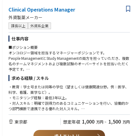
Clinical Operations Manager
外資製薬メーカー
課長以上
外資系企業
仕事内容
■ポジション概要
オンコロジー領域を担当するマネージャーポジションです。
People ManagementとStudy Managementの両方を担っていただき、複数
名のチームマネジメントおよび複数試験のオーバーサイトを担当いただく
予定です。
また、開発戦略部門やメディカル部門など社内外の多くのステークホルダ
求める経験 / スキル
ーとの連携が発生し、グローバルチームとの協働機会も豊富なポジション
です。
・教育：学士号または同等の学位（望ましくは健康関連分野。例：医学、
科学、看護、薬学など）。
・モニタリング経験：最低3年以上。
・対人スキル：明確で説得力のあるコミュニケーションを行い、協働的か
つ部門横断で連携できる優れた対人スキル。
・柔軟性：変化する要件に柔軟に対応し、信頼できる関係およびパートナ
ーシップを構築・活用できる。
1,000
1,500
東京都
想定年収
万円
~
万円
・チームプレーヤー：積極的で前向きなチームプレーヤーであることを示
している。
・計画・組織力：強い計画力および組織力を有している。