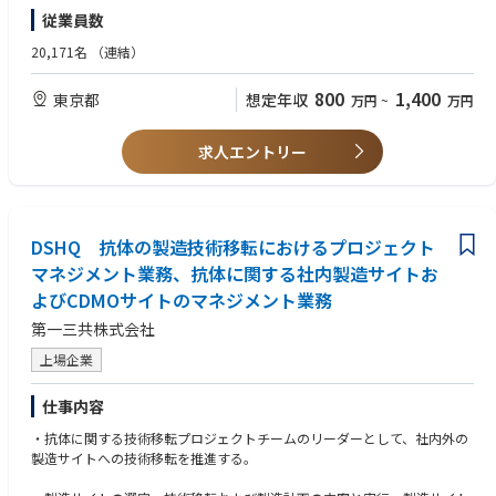
・データサイエンスを活用した創薬研究
従業員数
・博士号取得者
20,171名
（連結）
＜尚可＞
・外部組織との協業を円滑に推進した経験
800
1,400
東京都
想定年収
万円
~
万円
・国内外の外部研究者との幅広いネットワークを構築した経験
・筆頭著者の学術論文を複数有する方
・英語中級以上
求人エントリー
DSHQ 抗体の製造技術移転におけるプロジェクト
マネジメント業務、抗体に関する社内製造サイトお
よびCDMOサイトのマネジメント業務
第一三共株式会社
上場企業
仕事内容
・抗体に関する技術移転プロジェクトチームのリーダーとして、社内外の
製造サイトへの技術移転を推進する。