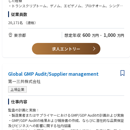
した経験
・トランスクリプトーム、ゲノム、エピゲノム、プロテオーム、シングル
セル解析などのオミクスデータを用いた研究経験
従業員数
・生物学的・薬理学的な仮説に基づいて解析計画を立案し、得られた結果
を解釈して次の実験や研究方針につなげた経験
20,171名
（連結）
・非臨床モデルとヒト疾患データを統合し、研究成果のヒトへの外挿可能
性や臨床的意義を評価する能力
600
1,000
東京都
想定年収
万円
~
万円
・薬理、疾患生物学、分子生物学、バイオインフォマティクス、計算生物
学、または関連分野における専門知識
・バイオインフォマティクス、医学、薬学、または生命科学関連分野の博
求人エントリー
士号
・海外研究者とのコミュニケーションも想定されるので英語が話せること
が望ましい
・異なる専門性を持つメンバーと連携して研究を推進できるコミュニケー
Global GMP Audit/Supplier management
ション能力
・理系博士号取得者
第一三共株式会社
＜尚可＞
上場企業
・薬理研究経験
・製薬企業またはバイオテックにて5年以上の勤務経験
仕事内容
・アカデミアにおいて、バイオインフォマティクスを用いた創薬または疾
監査の計画と実施：
患研究の経験がある。
・製造業者またはサプライヤーにおけるGMP/GDP Auditの計画および実施
・英語でコミュニケーションできる能力、英語論文執筆経験
・GMP/GDP Auditの結果および報告書の作成、ならびに潜在的な品質保証
及びビジネスへの影響に関する社内協議