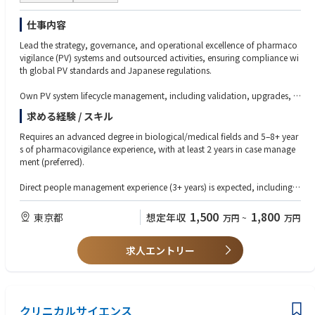
す
・プロジェクトリーダー経験
・法令・規格の知識を活かし、開発・品質・製造など幅広い部門と連携で
・業界団体や標準化機関における規格策定・改訂活動への参画経験
仕事内容
きます
・TOEIC 650点以上、または英語でのメール・資料確認に抵抗がない方
・将来的には、業界標準の策定・活用に関する活動にも関与できる可能性
Lead the strategy, governance, and operational excellence of pharmaco
◆歓迎する人物像
があります
vigilance (PV) systems and outsourced activities, ensuring compliance wi
・誠実・謙虚に業務へ向き合い、最後までやりきる責任感のある方
・安全規格・法令対応の体制をさらに強化していくフェーズであり、業務
th global PV standards and Japanese regulations.
・課題から逃げず、主体的に考え行動できる方
プロセスや体制構築にも主体的に関われます
・複雑な内容を整理し、相手に合わせてわかりやすく伝えられる方
Own PV system lifecycle management, including validation, upgrades, c
・関係者と建設的に議論しながら、合意形成を進められる方
◆業界動向と自社事業の特徴
hange control, data integrity, inspection readiness, and technical owners
・個別最適ではなく、組織全体にとってより良い業務プロセスを考えられ
求める経験 / スキル
当社は、リレー、スイッチ、センサー、コネクタ等の電子部品を通じて、
hip of safety data migration/transfer.
る方
産業機器・社会インフラ・各種電子機器の安全性・信頼性を支えていま
・専門性を高めながら、チームで成果を出すことにやりがいを感じられる
Requires an advanced degree in biological/medical fields and 5–8+ year
す。
Manage PV vendors end-to-end—selection, onboarding, oversight, perfo
方
s of pharmacovigilance experience, with at least 2 years in case manage
電子部品は顧客製品の品質・安全・安定稼働を支える重要な部品であり、
rmance monitoring (KPIs/SLAs), escalation handling, and outsourcing b
ment (preferred).
各国の安全規格・法令に適合した製品を提供し続けることが、事業継続と
udget/resource planning.
◆使用する開発言語・ソフト・装置/機器等
顧客信頼の基盤となります。今後は、製品の安全性・法令遵守を確実に守
・Microsoft Office（Excel、PowerPoint、Word、Outlook、Teams）
Direct people management experience (3+ years) is expected, including le
るだけでなく、法令・規格の変化を早期に捉え、製品開発や事業戦略にも
Drive operational excellence by optimizing PV workflows using technolo
・社内データベース、認証情報管理システム
ading and developing a PV systems/vendor management team.
活かすことで、電子部品事業の競争力向上に貢献していきます。
gy tools (e.g., AI/automation), ensuring timely and compliant ICSR repor
・認証機関・規格団体等のWebシステム
1,500
1,800
東京都
想定年収
万円
~
万円
ting, and supporting audits/inspections with CAPA implementation.
・規格文書、認証書、試験レポート等の管理ツール
Strong hands-on knowledge of PV systems (e.g., safety databases/tools)
・必要に応じて生成AI、業務効率化ツール等
and vendor management capabilities are essential.
Provide leadership for a team of system and vendor management profes
求人エントリー
sionals, mentor and develop talent, and collaborate cross-functionally
Must have in-depth understanding of PV regulations and guidelines (e.g.,
with global PV, IT, QA, and external partners.
GVP/GCP, ICH guidance, national pharmaceutical and medical device re
gulations) plus experience supporting regulatory inspections and internal
audits.
クリニカルサイエンス