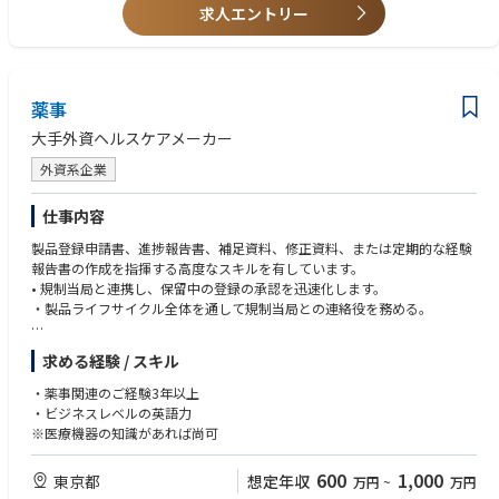
QA管理職に報告する。
・グローバルチームにおける高いプロジェクトマネジメントスキル
求人エントリー
・CSV関連のトレーニングプログラムを企画・開発・実施し、IT部門およ
・クロスファンクショナルおよびグローバルチームでの豊富な業務経験
びビジネス部門のステークホルダーのGxPコンプライアンス意識を向上さ
・コンピュータ化システムバリデーション、ITガバナンス、データインテ
せる。
グリティ、関連規制に関する深い知識
・IT、QA、製造部門、グローバルステークホルダーと連携し、CSV SOPに
従ったバリデーション活動を円滑に推進する。
薬事
• 理系分野の学士号（Bachelor's degree, Scientific discipline）
・FDAのCSAガイダンスにおける「クリティカルシンキング」の概念に基
• エンタープライズマインドセットを持ち、現状に疑問を持ち改善を推進
大手外資ヘルスケアメーカー
づき、迅速なシステム/アプリケーション導入に対応するCSVプロセスの効
できる姿勢
率化を推進する。
• グローバルチームおよびクロスファンクショナル環境での協働能力
外資系企業
・コンピューティングサービスプロバイダーの管理・デューデリジェンス
• リスクの特定・課題の整理・リスク軽減戦略の立案・QA管理職への適時
にSMEとして参画する。
報告能力
仕事内容
・規制当局査察・パートナー監査においてIT関連の指摘事項および推奨事
• 自律的かつ主体的に業務を推進できること（上位者からの限定的な指導
項のコミュニケーションを支援する。
製品登録申請書、進捗報告書、補足資料、修正資料、または定期的な経験
のもとでも複雑な技術的品質要件を対応できること）
・AI/MLのGxP展開に向けたバリデーション戦略の実装をDX・ITおよびク
報告書の作成を指揮する高度なスキルを有しています。
ロスファンクションと協働して推進する。
• 規制当局と連携し、保留中の登録の承認を迅速化します。
■経験 スキル〈尚可〉
・製品ライフサイクル全体を通して規制当局との連絡役を務める。
• GMP製造システム（MES、LIMS、EBR、ERPなど）に関するCSVの実務
≪入社後のキャリアパス≫
経験
本ポジションはグローバルQA部門のQA企画部に所属します。入社後はグ
※ビジネスレベルの英語力が必要です
• CMO/CROなどの外部パートナーとのGxP監査または技術移転の経験（シ
求める経験 / スキル
ローバルeComplianceチームの一員として、CSV・データインテグリテ
ステム評価・監査管理を含む）
ィ・ITガバナンスに関する実務経験をグローバルスケールでさらに深める
• 製造サイトでの規制当局査察（保健当局またはスポンサー監査）の対応
・薬事関連のご経験3年以上
ことができます。将来的には、チーム内での専門性向上を通じてシニアマ
経験
・ビジネスレベルの英語力
ネージャーやAssociate Director（eCompliance & IT Governance）へのキ
• ICH Q10およびPIC/S GMPを含むGMP規制に関する深い知識
※医療機器の知識があれば尚可
ャリアアップが期待されます。また、GMP領域にとどまらずR&D・PV・M
• データインテグリティ（ALCOA+）原則の理解
A機能へのeCompliance支援経験を積むことで、より広範なGxP品質保証
• リスクベースアプローチによるCMO/ベンダーシステム評価のための監査
600
1,000
東京都
想定年収
万円
~
万円
領域でのリーダーシップポジションへの道も開かれています。AI/ML等の
チェックリスト作成・実行能力