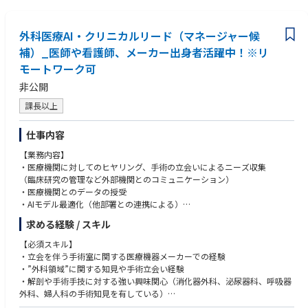
・AIソフトウェア・アルゴリズム開発プロジェクトへの関与経験
会社方針および行動規範に従い、ローカルコミュニケーションおよびグロ
・外部パートナー・受託先との仕様調整・スケジュール折衝
・プログラム単体医療機器（SaMD）の開発・薬事申請プロセスへの理解
ーバルコミュニケーションのローカル適応版について、レビューおよび承
・品質管理プロセス（設計管理・リスクマネジメント等）の整備・運用へ
・アジャイル・スクラム等の開発手法の実務経験
認体制が適切に運用されていることを確保する。
外科医療AI・クリニカルリード（マネージャー候
の関与
・英語による基本的なコミュニケーション能力
すべてのコミュニケーションが現地の法令、規制およびガイドラインに準
補）_医師や看護師、メーカー出身者活躍中！※リ
・PMP・PMPro等のプロジェクトマネジメント資格
拠していることを確保する。また、ポリシーや行動規範と現地法規制の間
モートワーク可
に相違がある場合は、より厳格な基準を適用することを確保する。
【求める人物像】
すべてのコミュニケーションが電子承認システム上で所定の期限内にレビ
非公開
・開発現場に近い目線で、自ら動きながら課題を解決できる方
ュー・承認されること、ならびに承認済みコミュニケーションごとにロー
・技術・品質・薬事・ビジネス、それぞれの言語を理解し橋渡しができる
課長以上
カルルールに基づいた固有の識別コードが付与されることを確保する。
方
レビュー・承認済みコミュニケーションおよび関連証憑について、電子承
・曖昧な要件や変化の多い環境でも、自律的に整理・推進できる方
認システム上で最低5年間の保管（アーカイブ）が行われることを確保す
仕事内容
・スタートアップ特有のスピード感・泥臭さを前向きに楽しめる方
る。
・弊社のミッション（外科手術をAIで支援し、患者アウトカムを改善す
【業務内容】
添付文書の変更、安全性情報の変更、規制改定、訴訟対応、承認済みコミ
る）に
・医療機関に対してのヒヤリング、手術の立会いによるニーズ収集
ュニケーションが適切に更新されることを確保する。
強く共感し、事業の成長とともに自分も成長したい方
（臨床研究の管理など外部機関とのコミュニケーション）
要件に基づき有効期限が設定され、その期限管理が適切に実施されている
・医療機関とのデータの授受
ことを確保する。
・AIモデル最適化（他部署との連携による）
社内外のステークホルダーとの適時な連携・協議を通じて、会社の対応方
・社内エンジニアの対応（製品開発連携）
針や方向性の策定に貢献する。
求める経験 / スキル
・メンバーのマネジメントや開発スケジュールの調整
E&C（Ethics & Compliance）および法務チームとの良好な連携のもと、
社員に対して質の高いトレーニングを提供する。
【必須スキル】
【業務の魅力】
監督部門および関連ガバナンス組織と連携し、コンプライアンス基準、監
・立会を伴う手術室に関する医療機器メーカーでの経験
・社会的インパクト：AIの「知能」となり、世界中の手術の安全性を高め
査対応体制、およびリスクマネジメント手法の整合性を確保する。
・”外科領域”に関する知見や手術立会い経験
るプロダクトへと昇華されます！
Operation Managementと監督部門との連絡窓口として機能し、コミュニ
・解剖や手術手技に対する強い興味関心（消化器外科、泌尿器科、呼吸器
・「現場のプロ」としてのキャリア：臨床知見をテクノロジーに変換する
ケーション、報告、および課題のエスカレーションを円滑に行う。
外科、婦人科の手術知見を有している）
「コアメンバー」として活躍できます。
監督部門からの提言や要求事項が、CCCレビュー手順およびSOPへ適切に