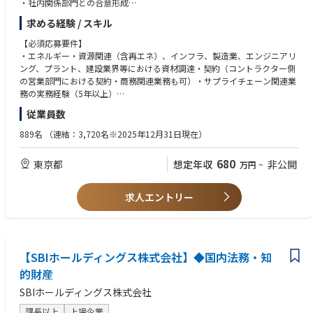
・社内関係部門との合意形成
・発注承認文書の作成、契約書の締結
求める経験 / スキル
・発注手配業務
・契約変更管理
【必須応募要件】
・業務プロセス改善
・エネルギー・資源関連（含再エネ）、インフラ、製造業、エンジニアリ
・支出履歴分析、パフォーマンス管理
ング、プラント、建設業界等における資材調達・契約（コントラクター側
・調達関連のリスク分析・管理
の営業部門における契約・商務関連業務も可）・サプライチェーン関連業
・グループ会社の業務プロセスレビュー、サプライヤーCSR監査等
務の実務経験（5年以上）
従業員数
【応募者へのメッセージ】
【望ましい経験・資格等】
契約・調達部門の一員として、適切な契約・調達業務、及び、課題解決に
・サービス（建設工事・役務等）契約、ITソフトウェアライセンス、IT機
889名
（連結：3,720名※2025年12月31日現在）
努め、熱意を持って対応頂ける方のご応募をお待ちしています。 また、当
器等の調達もしくは営業経験
社が手掛ける調達においては、常に多数の社内外関係者との連携、調整が
・市場調査、支出データ分析等、調達企画系業務の経験
680
東京都
想定年収
非公開
万円
~
不可欠であり、個人の力を最大限に発揮することだけでなくチームの一
・コンサルティング業界でのサプライチェーン系業務プロセス改善コンサ
員、組織人としてプレーできることが何より重要です。優秀なチームプレ
ルティング実務
ーヤーを求めています
・AI・デジタル技術等を活用した調達業務プロセス改革
求人エントリー
・契約・調達システム（SAP MM、Coupa、Ariba等）、契約管理システム
【募集部門】
に関する知識、使用経験
サプライチェーンユニット
・国内外のプロジェクトにおけるプロジェクトマネジメントの実務経験
・海外駐在経験
【部署紹介】
【SBIホールディングス株式会社】◆国内法務・知
・調達・サプライチェーン管理関連資格(CPP、CIPS、CPSM等)
-業務概要-
・大規模プロジェクトでの調達経験
的財産
国内外の石油・ガス（Oil & Gas）の探鉱・開発・生産、再生可能エネルギ
SBIホールディングス株式会社
ー、水素・アンモニア等の新エネルギーをはじめとした新分野の事業化推
【英語力】
進において必要とされる各種設備、資機材、工事（含EPCプロジェク
英語での会議・交渉時におけるビジネスコミュニケーション、英文による
課長以上
上場企業