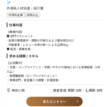
ン
外資系人材派遣・紹介業
外資系企業
部長以上
仕事内容
【業務内容】
■ 部門マネジメント
- 各課の業務進捗・課題の可視化および優先順位付け
- 判断基準・レビュー水準の統一による品質向上
■ 経営・事業支援
- 重要案件に関するリスク整理および意思決定支援
求める経験 / スキル
- 経営判断を支えるコンプライアンス観点での助言、経営陣との社内調整
- 株主総会・取締役会、委員会等の重要会議体の運営
【必須要件】
■ グローバル対応
・法務・コンプライアンス・労務いずれかの領域における実務経験（5年
- 親会社・海外拠点との連携
以上）
- 国内方針・対応状況の説明および調整
・管理職経験（ピープルマネジメント）
- グローバル監査対応のリード
・事業部門、経営層との調整・折衝経験
■ 重要案件対応（発生ベース）
- M&Aにおける実務サポート（年一回程度）
【歓迎要件】
800
1,400
神奈川県
想定年収
万円
~
万円
- 重大インシデント発生時の初動対応および全体統括
・人材サービス（特に派遣）業界での経験（コンプライアンス部門に限ら
【統括対象領域（配下機能）】
ない）
以下領域を横断的に統括し、各領域の専門性を活かしながら、全社横断で
求人エントリー
・労働契約法、労働基準法、労働者派遣法等の法令、および会社法等のガ
の課題解決およびガバナンス強化を推進いただきます。
バナンス領域に関する知見を有し、リーガルリスクを的確に把握・判