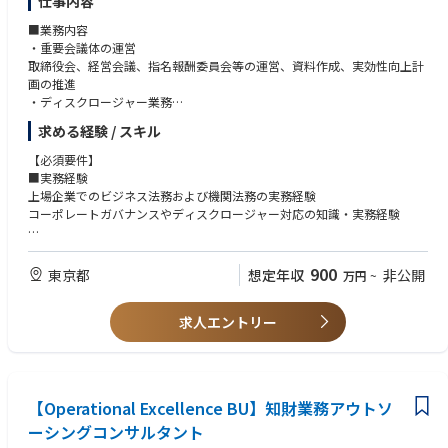
仕事内容
す。
■業務内容
・重要会議体の運営
「守る」ためだけの法務ではなく、事業を「勝たせる」ためのリーガルガ
取締役会、経営会議、指名報酬委員会等の運営、資料作成、実効性向上計
バナンスを、私たちと一緒に創り上げませんか。あなたのプロフェッショ
画の推進
ナルとしての知性と、挑戦への熱意をお待ちしています。
・ディスクロージャー業務
株主総会招集通知、コーポレートガバナンス報告書、有価証券報告書等の
【仕事の魅力・やりがい】
求める経験 / スキル
開示資料作成
１．「前例がない」を正解にする、構造的な面白さ
当社のビジネス領域は変化が激しく、既存の法律や判例が明確に追いつい
【必須要件】
・株主総会運営
ていないグレーゾーンに直面することも少なくありません。単に「リスク
■実務経験
想定問答作成、会場設営・リハーサル、株主総会事務局業務
があるからやめる」のではなく、関連法規の本質的な立法趣旨を読み解
上場企業でのビジネス法務および機関法務の実務経験
き、「この座組みであれば法的安定性を保ちながらビジネスを最大化でき
コーポレートガバナンスやディスクロージャー対応の知識・実務経験
・株式実務
る」というスキームを自らデザインする、クリエイティブな法務の真髄を
株主判明調査、持株会事務局業務
味わえます。
■マネジメント経験
部門長またはそれに準ずるマネジメント経験5年以上
900
東京都
想定年収
非公開
万円
~
・法務業務のマネジメント
２．経営の解像度が上がる、コックピットでの意思決定
契約書審査、リスクマネジメント活動の推進、訴訟・クレーム対応、事業
経営陣のすぐ隣で、会社の命運を左右する経営判断や事業戦略にリーガル
■コミュニケーション力
戦略サポート、コンプライアンス推進、知的財産管理などの管理監督およ
のプロフェッショナルとして参画できます。単なる作業者として文面を直
求人エントリー
社外取締役および経営層への提言、また多様なステークホルダーとの折
びメンバー育成
すのではなく、「会社としてどこまでのリスクを取り、どこを絶対に死守
衝・合意形成能力
すべきか」という経営目線のバランス感覚（リスクマネジメント）が日々
■組織構成
磨かれる環境です。
■業界知見
2026年（59期）中に法務部門として独立予定
IT・テクノロジー業界の知識、または業務経験
【Operational Excellence BU】知財業務アウトソ
・機関法務チーム 5名
３．自分の名前で組織と文化を創り上げる手応え
・ビジネス法務チーム 3名
すでに完成された法務部で働くのとは異なり、あなたが作った雛形、あな
ーシングコンサルタント
【歓迎要件】
たが導入したツール、あなたが定義した事業部との連携ルールが、そのま
・法科大学院修了あるいは法律学研究科 修士課程・博士課程修了