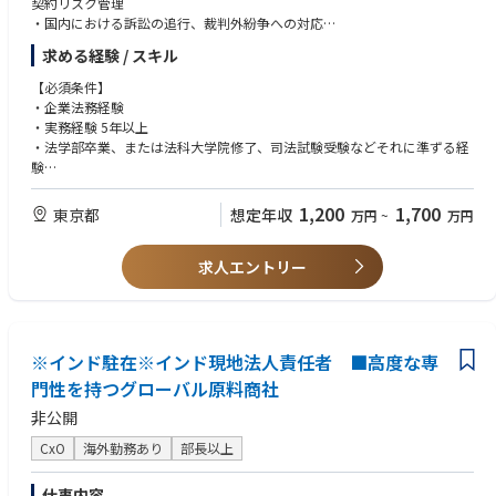
契約リスク管理
・国内における訴訟の追行、裁判外紛争への対応
・グループ内の訴訟・紛争のモニタリング
求める経験 / スキル
・独禁法、個人情報保護法、金商法などの法律問題に関するアドバイス
【必須条件】
【担う役割】
・企業法務経験
多様な案件につき、配点された案件を、独力で取り扱うことを基本とし
・実務経験 5年以上
つつ、
・法学部卒業、または法科大学院修了、司法試験受験などそれに準ずる経
法務室又は直属の上司の指導、助言、確認を随時得ながら検討し、
験
法務の観点から、損失の最小化と利益の最大化のための助言を提供す
・ビジネスレベル英語/TOEIC 800点以上
る。
大型案件の大部分は海外となります
1,200
1,700
東京都
想定年収
万円
~
万円
・口頭、筆記とも 正確な言語での表現力
【仕事の魅力】
・大卒以上
法律の知識及び英語力を生かすことができる。
求人エントリー
海外買収を含む事業提携においては、ダイナミックな動きを肌で感じ、
【希望スキル】
時には関係部門をリードして会社全体を動かし、会社の成長に貢献して
・企業法務の実務経験 特に製造業（ヘルスケアであれば尚可）
いることを
・弁護士資格（国内外）
実感できる。
※インド駐在※インド現地法人責任者 ■高度な専
門性を持つグローバル原料商社
非公開
CxO
海外勤務あり
部長以上
仕事内容