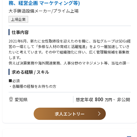
グ
務、経営企画 マーケティング等)
・プロジェクトマネジメントスキル
－個人情報保護法、データ利活用
【求める人物像】
大手鋳造設備メーカー/プライム上場
■人事労務
・品質に妥協せず、4大会計事務所と呼ばれている監査法人や税理士法
－働き方改革、New Normalなど新しい人事労務問題や法改正対応に関
人をはじめとした、デロイトのメンバーファームの優れた人材とも互角に
上場企業
するアドバイス
渡り合える方
－労働訴訟、労働審判等における使用者側代理、交渉サポート、労組対
・デロイトのメンバーファームの他の専門家の業務にも強い関心を抱
仕事内容
応
き、彼らとの協働を通じた、これまでに存在しなかった業務の開拓、新た
－雇用調整支援
な価値の創造等にも積極的な方
2021年6月、新たに女性取締役を迎えたのを機に、当社グループはSDGs経
－各種ハラスメントや長時間労働、問題社員対応など人事労務対応、規
営の一環として「多様な人材の育成と活躍推進」をより一層加速していき
制当局対応支援
たいと考えています。その中で組織強化に伴い、広く管理職候補を募集致
－日本企業の海外拠点および海外企業の日本拠点における人事労務支援
します。
－企業買収、再編時の人事労務対応
例えば決算業務や海外関連業務、人事分野のマネジメント等、当社の課題
■ファイナンス
感にそって、ご経験に応じ担当業務をお任せを致します。
求める経験 / スキル
－融規制法に関するアドバイス
－ローン、各種証券化、デリバティブ等の金融取引
※詳しくは面接時にご確認ください
■必須
－航空機、船舶リース
※下記のような部署での活躍を想定しております。
・各職種の経験をお持ちの方
－仮想通貨、フィンテック
－不動産取引、不動産開発
■配属予定組織
800
愛知県
想定年収
非公開
万円
~
－キャピタルマーケット
・本社：総務法務、財務部門、監査
■知財/独禁
・豊川製作所：人事部門、経理部門、業務管理（社内外のイベント企
－ライセンス契約、共同研究開発契約、技術移転契約その他の知的財産
画）、マーケティング
求人エントリー
関連取引に関するトータルサポート
－知的財産争訟対応のアドバイス
－特許・実用新案・商標・意匠出願に関するアドバイス
－IT・通信に関する契約作成・交渉・紛争に関するアドバイス