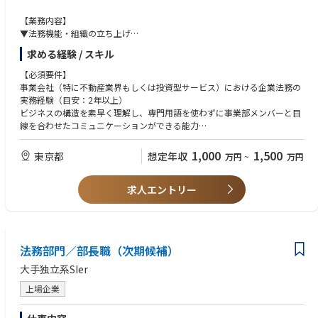
【業務内容】
▼法務機能・組織の立ち上げ
社内のリーガルリスクの棚卸しと、ガバナンス体制の構築
求める経験 / スキル
契約書管理システムやリーガルテックの選定・導入、ワークフローの整備
【必須要件】
▼事業推進におけるリーガルアドバイザリー
事業会社（特に不動産業界もしくは投資型サービス）における企業法務の
新規事業・新サービス立ち上げ時における法的スキームの検討、リスク検
実務経験（目安：2年以上）
証、代替案の提示
ビジネスの構造を素早く理解し、専門用語を使わずに事業部メンバーと目
各事業部門からの法律相談、契約交渉のサポート（ビジネスの文脈を理解
線を合わせたコミュニケーションができる能力
した上での並走）
【歓迎要件】
1,000
1,500
東京都
想定年収
万円
~
万円
▼日常的なリーガル実務
1人法務、または法務部門の立ち上げや、組織の仕組み化・仕組み改善を
契約書（NDA、業務委託、基本契約、パートナーシップ契約等）の起案・
主導した経験
審査・交渉
求人エントリー
利用規約、プライバシーポリシー等の改定
【求める人物像】
・規約の『NG』を出す側ではなく、法的根拠を武器に『どうすれば実現
▼経営・コーポレート法務
できるか』を事業部と泥臭く並走して形にしたい方
取締役会の運営サポート、機関設計の最適化
・既存の判例や前例がない領域において、自らリスクの許容量（リスクキ
法務部門／部長職（次期候補）
外部弁護士等、専門家とのネットワーク構築およびコントロール
ャパシティ）を定義し、会社の新しいスタンダードを構築したい方
・マニュアルの整備から経営陣へのリーガルアドバイザリーまで、手も頭
大手独立系SIer
法務部の立ち上げは、綺麗事だけでは進みません。時には過去のずさんな
も動かす総力戦に挑みたい方
契約書を1枚ずつ整理するような、泥臭い作業も発生します。しかし、そ
上場企業
の泥臭さの先には、会社全体の成長スピードを自分の手で何倍にも加速さ
せられる、このフェーズでしか絶対に味わえないやりがいが待っていま