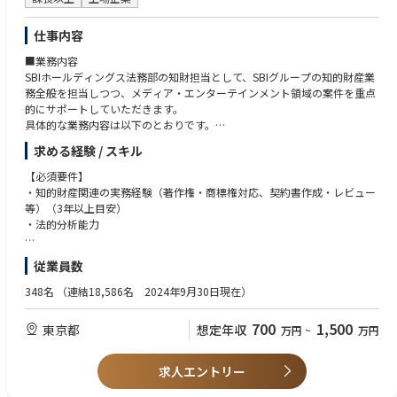
ト）、サービス等の契約・調達、サプライチェーン、保険手配を担ってい
契約書等の資料のレビュー・作成に不自由がないレベル。
ます。
仕事内容
■業務内容
SBIホールディングス法務部の知財担当として、SBIグループの知的財産業
務全般を担当しつつ、メディア・エンターテインメント領域の案件を重点
的にサポートしていただきます。
具体的な業務内容は以下のとおりです。
求める経験 / スキル
・契約書作成・レビュー・交渉（コンテンツ、IP、業務委託、投資関連
等）
【必須要件】
・著作権・商標権等の知的財産権に関する対応（権利登録、権利侵害への
・知的財産関連の実務経験（著作権・商標権対応、契約書作成・レビュー
対応等）
等）（3年以上目安）
・コンテンツビジネスに関する権利関係の整理（原作・グッズ化・イベン
・法的分析能力
ト化など多方面での展開時の調整）
・新規事業（デジタルコンテンツ／Web3等）の法的な検討
【歓迎要件】
従業員数
・炎上・SNSトラブル等が発生した際のリスク対応
・知的財産分野の専門性
・グループ会社の相談対応、投資案件のサポート
・メディア・エンターテインメント領域における知財・契約実務経験
348名
（連結18,586名 2024年9月30日現在）
・IT／デジタル領域の知見・経験
※業務内容は上記を想定していますが、入社後のご経験・適性や組織状況
・英語力（TOEIC800点以上、TOEFL iBT80点以上）
700
1,500
東京都
想定年収
万円
~
万円
に応じて、法務部内の一般的な業務（契約審査全般、コンプライアンス対
・弁護士資格、弁理士資格
応等）を含めて幅広くご担当いただく場合があります。
【求める人物像】
求人エントリー
■今後のキャリアパス
・専門性を活かしつつ、新領域へ柔軟に展開できる方
入社後は、ご自身の専門性やご経験に応じた領域からスタートし、SBIグ