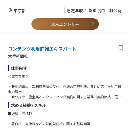
心に裁量高く組織を作っていくことも可能です。
・関連部署との折衝のためのコミュニケーション能力
・リスクを踏まえた実務的な提案・調整力
1,000
東京都
想定年収
非公開
万円
~
求人エントリー
コンテンツ利用許諾エキスパート
大手新聞社
仕事内容
＜主な業務＞
・新聞記事の二次利用申請の受付、許諾の可否判断、条件に応じた利用料
金の算出
・官公庁や一般企業とのクリッピング契約に関する業務（契約締結、更
新、契約条件の変更、解約、請求等）
求める経験 / スキル
・新たなデジタル利用に対する料金体系・運用ルールの検討
・その他、関連する業務全般
■必須（MUST）
・著作権、肖像権などの知的財産権に関する基礎知識