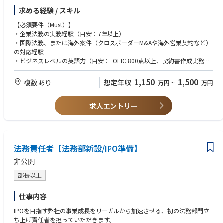
ト（海外出張含む）
求める経験 / スキル
・国外（国内）の重要な個別契約（M&A、アライアンス、ライセンス契約
など）における法務戦略の立案・相手方との交渉・契約完遂、および法務
【必須要件（Must）】
面でクロスボーダーM&A（DD、PMI）の主導
・企業法務の実務経験（目安：7年以上）
・社内法務部門との密な連携・調整
・国際法務、または海外案件（クロスボーダーM&Aや海外営業契約など）
・連結グループの観点から、必要な規定やポリシーの洗い出しおよびその
の対応経験
策定
・ビジネスレベルの英語力（目安：TOEIC 800点以上、契約書作成実務）
・海外子会社・拠点におけるガバナンス体制の構築、コンプライアンス強
・ビジネス上の課題を解決するための問題解決能力や論理的思考力
化、相談対応
・ビジネス部門と密に連携し、プロジェクトを泥臭く推進した経験
1,150
1,500
複数あり
想定年収
万円
~
万円
・海外紛争対応・債権回収のハンドリング
・海外事業推進を主眼における方
・グローバル展開における知財戦略の立案、広告表現の事業側での初期リ
スク判断
求人エントリー
【歓迎要件（Want）】
・総合商社、専門商社、またはそれに類するグローバル企業での実務経験
・クロスボーダーM&A（法務DD、契約交渉、PMI）を主導した経験
・消費財、小売、EC業界などでの法務経験
・海外子会社の管理や、現地のローカル法律事務所（特にアメリカ）との
法務責任者【法務部新設/IPO準備】
折衝経験
・日本の弁護士資格、米国弁護士資格、または弁理士資格
非公開
・米国企業での法務経験
部長以上
・英会話能力、英語でのタフな交渉の経験
仕事内容
IPOを目指す弊社の事業成長をリーガルから加速させる、初の法務部門立
ち上げ責任者を担っていただきます。