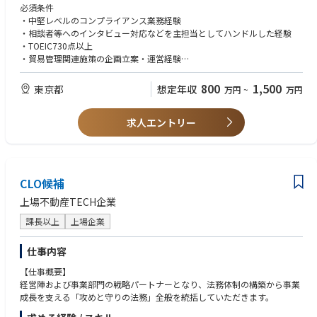
出規制への遵守対応、取引審査、相談案件対応、教育研修、国内外グルー
必須条件
プ会社の体制構築・整備支援、関係団体活動（日本貿易会、CISTEC等）、
・中堅レベルのコンプライアンス業務経験
経産省対応窓口（CP届出、包括承認取得、立入検査等）
・相談者等へのインタビュー対応などを主担当としてハンドルした経験
・TOEIC730点以上
③貿易管理課
・貿易管理関連施策の企画立案・運営経験
国内外貿易管理に関するグループ施策の企画立案・運営と、経済連携協定
希望条件
の適正利用やAEO事業者としての業務の適正運営を含むグループ内の関税
・外為法および輸出関連法規への一定の知見
800
1,500
東京都
想定年収
万円
~
万円
コンプライアンス推進に関する業務
・輸出取引審査の経験者（期間は問わず）
・通関士資格
求人エントリー
・ビジネスレベルの英語能力
CLO候補
上場不動産TECH企業
課長以上
上場企業
仕事内容
【仕事概要】
経営陣および事業部門の戦略パートナーとなり、法務体制の構築から事業
成長を支える「攻めと守りの法務」全般を統括していただきます。