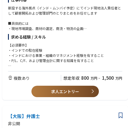
新設する海外拠点（インド・ムンバイ予定）にてインド現地法人責任者と
して顧客開拓および管理部門のとりまとめをお任せします
■具体的には
・現地市場調査、商材の選定、商流・物流の企画
・顧客開拓や対サプライヤー折衝
求める経験 / スキル
・財務的観点を重視した説得力のある投資・回収計画を策定
・管理部門業務全般（経理、人事、総務、契約関連など）
【必須要件】
・日本本社へのレポーティング
・インドでの駐在経験
・インドにおける事業・組織のマネジメント経験を有すること
■海外拠点 インド・ムンバイ予定（2027年1月開設予定）※拠点は確定
・P/L、C/F、および管理会計に関する知識を有すること
ではなく、デリー近郊の可能性もございます
【歓迎要件】
・財務・経理業務経験（日商簿記2級以上取得は尚可）
800
1,500
複数あり
想定年収
万円
~
万円
・商社での就業経験
・化学品、医薬品業界での営業経験
求人エントリー
【大阪】弁護士
非公開