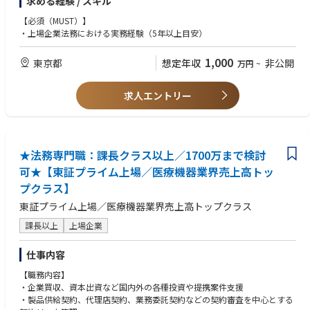
求める経験 / スキル
【必須（MUST）】
・上場企業法務における実務経験（5年以上目安）
1,000
東京都
想定年収
非公開
万円
~
求人エントリー
★法務専門職：課長クラス以上／1700万まで検討
可★【東証プライム上場／医療機器業界売上高トッ
プクラス】
東証プライム上場／医療機器業界売上高トップクラス
課長以上
上場企業
仕事内容
【職務内容】
・企業買収、資本出資など国内外の各種投資や提携案件支援
・製品供給契約、代理店契約、業務委託契約などの契約審査を中心とする