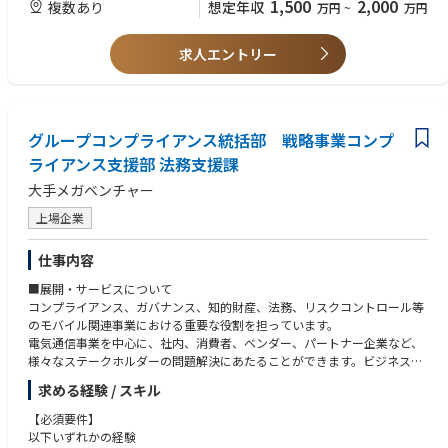
1,500
2,000
複数あり
想定年収
万円
~
万円
【仕事の魅力】
・海外紛争対応・債権回収のハンドリング
・海外事業推進を主眼における方
・社会インフラになることを目指している、日本でも数少ないプロダクト
・グローバル展開における知財戦略の立案、広告表現の事業側での初期リ
の成長に、法務・リスクマネジメント業務を通じて重要な役割を果たすこ
スク判断
求人エントリー
【歓迎要件（Want）】
とができる
・総合商社、専門商社、またはそれに類するグローバル企業での実務経験
・スタートアップとしてアジャイルかつ合理的な意思決定ができる環境で
・クロスボーダーM&A（法務DD、契約交渉、PMI）を主導した経験
ありながらも、新しいインフラづくりを目指すという社会的意義も大きい
・消費財、小売、EC業界などでの法務経験
事業に携わることができる
・海外子会社の管理や、現地のローカル法律事務所（特にアメリカ）との
グループコンプライアンス統括部 戦略事業コンプ
折衝経験
※業務内容の変更範囲：会社が指示する業務
ライアンス支援部 法務支援課
・日本の弁護士資格、米国弁護士資格、または弁理士資格
・米国企業での法務経験
大手メガベンチャー
・英会話能力、英語でのタフな交渉の経験
上場企業
仕事内容
■展開・サービスについて
コンプライアンス、ガバナンス、知的財産、法務、リスクコントロール等
のモバイル関連事業における重要な役割を担っています。
電気通信事業を中心に、社内、消費者、ベンダー、パートナー企業など、
様々なステークホルダーの問題解決にあたることができます。ビジネスと
の距離感が近く、B2C、B2Bいずれの経験も話し合っていただけるチャン
求める経験 / スキル
スがある環境です。
B2C分野に関しては、日本法上の定型契約規約、プライバシーポリシーの
【必須要件】
作成経験や景表法、法令上の消費者保護規制に関する業務経験がある方を
以下いずれかの経験