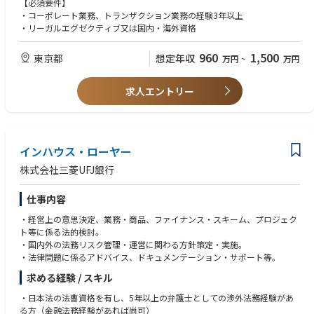
【必須要件】
・外部アドバイザーとの連携
・コーポレート業務、トランザクション業務の経験3年以上
・リーガルエグゼクティブ又は国内・海外資格
■同社について
既に日本の長期脱炭素オークションにて12件の系統用蓄電池事業を落札済
960
1,500
東京都
想定年収
万円
~
万円
み。
内1件は既にファイナンスクローズとなっており、今後もプロジェクトを
増やしていくフェーズとなっております。
求人エントリー
（参考記事：https://kingdom-bess.com/ja/news/kingdom-mimasaka-pr
oject-financing-2026）
インハウス・ローヤー
株式会社三菱UFJ銀行
仕事内容
・経営上の意思決定、業務・商品、ファイナンス・スキーム、プロジェク
ト等に係る法的検討。
・国内外の法務リスク管理・運営に関わる方針策定・実施。
・法律問題に係るアドバイス、ドキュメンテーション・サポート等。
求める経験 / スキル
・日本法の法曹資格を有し、5年以上の弁護士としての渉外法務経験があ
る方（金融法務経験があれば尚可）