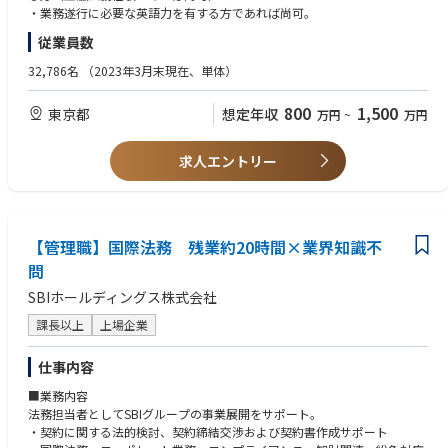
・業務遂行に必要な英語力を有する方であれば尚可。
従業員数
32,786名
（2023年3月末現在、単体）
800
1,500
東京都
想定年収
万円
~
万円
求人エントリー
【管理職】国際法務 残業約20時間×業界知識不
問
SBIホールディングス株式会社
課長以上
上場企業
仕事内容
■業務内容
法務担当者としてSBIグループの事業展開をサポート。
・契約に関する法的検討、契約締結交渉および契約書作成サポート