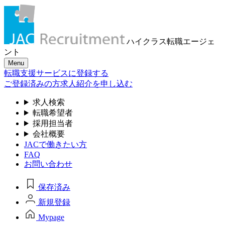
ハイクラス転職
エージェ
ント
Menu
転職支援サービスに登録する
ご登録済みの方
求人紹介を申し込む
求人検索
転職希望者
採用担当者
会社概要
JACで働きたい方
FAQ
お問い合わせ
保存済み
新規登録
Mypage