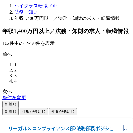
ハイクラス転職TOP
法務・知財
年収1,400万円以上／法務・知財の求人・転職情報
年収1,400万円以上／法務・知財の求人・転職情報
162
件
中の
1
〜
50
件を表示
前へ
1
2
3
4
次へ
条件を変更
新着順
新着順
年収が高い順
年収が低い順
リーガル＆コンプライアンス部/法務部長ポジショ