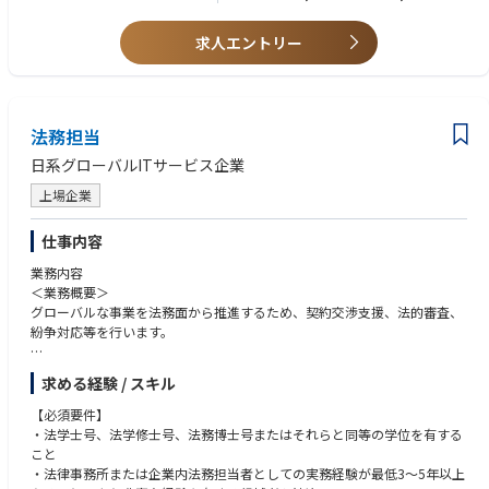
・経営陣・取締役会・監査法人と専門用語を用いて対等に折衝・報告でき
・法務機能の統括：契約審査・起案・交渉支援体制の構築、社内法務相談
るコミュニケーション能力
機能の整備、訴訟・紛争への法的対応と外部弁護士マネジメントを担う
求人エントリー
コンテンツ管理機能の統括：SNS・広告・PRの表現審査、景表法・著作
■歓迎スキル
権・商標権等の管理と侵害監視、炎上リスクのチェック体制を構築する
・弁護士資格、公認不正検査士（CFE）、情報セキュリティ関連資格（CIS
・情報セキュリティ・総務機能の統括：全社情報セキュリティポリシーの
SP等）などの保有
策定・運用、サイバー攻撃の監視・IT資産管理、総務機能の管理・監督を
・スタートアップ・ベンチャー企業でのコーポレート機能の組織構築経験
法務担当
担う
・IPO準備実務（内部統制整備・コンプライアンス体制構築）の経験
日系グローバルITサービス企業
【期待するアウトプット】
■求める人物像
・経営陣・取締役会が信頼して参照できる、全社リスクマップと定期報告
上場企業
・揺るぎない独立性と是々非々の精神：事業の圧力や経営陣の意向に流さ
体制の確立
れず、リスクの視点で物を言える胆力と判断軸を持つこと
・監査法人・外部取締役の評価に耐えうる、盤石な内部統制・J-SOX対応
・成長を殺さない守りの設計力：単に禁止・制約するのではなく、適切な
仕事内容
体制の構築と維持
リスクテイクを可能にする統制環境を設計する思考力を持ち、ガードレー
業務内容
・コンプライアンスを「制約」ではなく「事業成長の土台」として捉える
ルを事業の武器に変える発想ができること
＜業務概要＞
組織文化の醸成と、現場から自然に相談されるリスクマネジメント機能の
・仕組みで属人性を排除するアーキテクト思考：個別対応ではなく再現性
グローバルな事業を法務面から推進するため、契約交渉支援、法的審査、
実現
のある制度・プロセスを設計・実装することに価値を見出し、予防統制を
紛争対応等を行います。
・IPO達成を支える統制環境の整備と、上場後も機能し続けるガバナンス
組み込む思考を持てること
基盤の確立
・地道な仕組み化へのコミットメント：華々しい短期成果よりも、企業価
＜主な業務内容＞
値を守り抜くミッションに誇りを持って向き合い、リスクの極小化と堅実
求める経験 / スキル
・契約書作成・交渉（日英）：事業全般（特に通信ソフトウェア・技術取
【組織構成】
な仕組み作りに情熱を注げるマインドを持つこと
引）に関わる複雑な商業契約書の作成および交渉を主導
リスクマネジメント部 部長1名（コーポレート本部長が兼任）←募集ポ
【必須要件】
・法的審査：楽天の製品・マーケティング・事業施策に関する法的審査を
ジション
・法学士号、法学修士号、法務博士号またはそれらと同等の学位を有する
実施。他チームと連携し、ローンチとイノベーションを促進するための実
‐法務
こと
践的かつ解決志向の助言を提供する
マネージャー1名 30代中盤
・法律事務所または企業内法務担当者としての実務経験が最低3～5年以上
・紛争解決：顧客やサプライヤーとの紛争対応