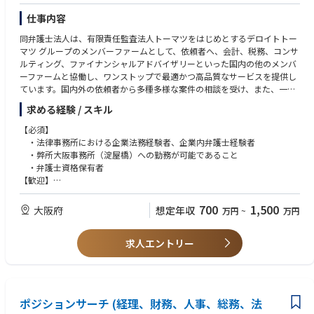
仕事内容
同弁護士法人は、有限責任監査法人トーマツをはじめとするデロイトトー
マツ グループのメンバーファームとして、依頼者へ、会計、税務、コンサ
ルティング、ファイナンシャルアドバイザリーといった国内の他のメンバ
ーファームと協働し、ワンストップで最適かつ高品質なサービスを提供し
ています。国内外の依頼者から多種多様な案件の相談を受け、また、一般
的な法律事務所では経験する機会の少ない、案件の初期的な検討段階から
求める経験 / スキル
の、依頼者の経営企画、財務部といった法務部以外の部門に対する業務提
供も多いという点が特徴です。
【必須】
・法律事務所における企業法務経験者、企業内弁護士経験者
【具体的な業務内容】弁護士として、下記のような業務に携わっていただ
・弊所大阪事務所（淀屋橋）への勤務が可能であること
きます。
・弁護士資格保有者
■M&A
【歓迎】
－国内、インバウンド、アウトバウンドのM&Aに関する法律サポート
・M&Aの弁護士（クロスボーダー案件と国内案件が半分ずつ。ファイナ
－海外子会社の撤退に係るオプションの検討・実行に係る法的支援
ンシャルアドバイザリーにおけるリーグテーブル件数日本1のデロイトの
700
1,500
大阪府
想定年収
万円
~
万円
－企業の組織再編への法的支援
豊富な案件あり。）
－スタートアップへの投資に係る法的支援
・人事労務の弁護士（人事労務のアドバイザリーや、クロスボーダー人
－PMI対応
求人エントリー
事労務案件もあります。コンサルや税理士法人の所得税部門と協働してい
■危機管理
ます。）
－企業不祥事発生時における社内調査・外部調査、当局による調査、捜
・Legal Techや法務コンサルティング分野をビジネスの中心にしていき
査、交渉等対応、マスコミ・適時開示等への対応に関するアドバイス
たい弁護士
－近年頻発する会社不祥事対応
・裁判官および検事出身者
ポジションサーチ (経理、財務、人事、総務、法
－サイバーインシデントへの対応、セキュリティの平時コンサルティン
・ビジネスレベルで英語が活用できる方（目安：TOEIC800点）