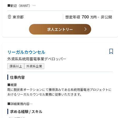
■歓迎（WANT）
・知財を扱うコンテンツ、メディア、出版業界での業務経験
700
東京都
想定年収
非公開
万円
~
・デジタル事業やSaaSサービスに関する基礎知識
・デジタル技術の進展と著作権に対する関心
求人エントリー
■求める人物像
・周囲を取りまとめながら主体的に業務を推進でき、責任感の強い方
・海外も含めた顧客や社内関係者と適切にコミュニケーションが取れる方
リーガルカウンセル
・チームワークを大切にできる方
・チャレンジ精神旺盛な方
外資系系統用蓄電事業デベロッパー
課長以上
外資系企業
仕事内容
■概要
既に脱炭素オークションにて獲得済みである系統用蓄電池プロジェクトに
おけるリーガルカウンセル業務に従事いただきます。
■詳細業務内容
・新規市場参入に関する初期分析
求める経験 / スキル
・カウンターパーティスクリーニング等
・コーポレート関連業務（グループ内契約、グループ法人関連）