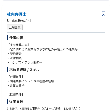
・不確実性の高い分野で自走できる方
ループが手がけるメディア・エンターテインメント領域の知財実務に携わ
・多様なステークホルダーと協働できる方
っていただきます。この領域での経験を積みながら、SBIグループが有す
る幅広い事業ポートフォリオの知財・法務業務にも視野を広げていくこと
社内弁護士
ができます。
Umios株式会社
■業務・会社の魅力
上場企業
SBIグループは、証券・銀行・保険を核とした金融サービス事業を中心
に、資産運用、PE投資、暗号資産、バイオ・ヘルスケア、Web3にいたる
仕事内容
まで多角的に事業を展開しています。現在は、国内外で8,200万を超える
強固な顧客基盤を活かし、さらなる成長を続けています。
【主な業務内容】
SBIホールディングス株式会社は、グループの中核となる持株会社とし
下記に関わる法務業務ならびに社外弁護士との連携等
て、グループ全体の経営戦略策定や資本政策、ガバナンス強化を担い、金
・契約審査
融を超えた新たな価値創造と持続的成長を目指す、世界でもユニークな企
・法律相談
業生態系を築いています。
・コンプライアンス関連
当社法務部では、当社およびグループ会社の契約審査や法的検討をはじ
・紛争、訴訟対応
求める経験 / スキル
め、法務に関連する業務全般を担当しています。グループ会社は、資産運
・M&A
用、PE投資、暗号資産、バイオ・ヘルスケアなど多様な事業を展開してお
・組織再編
【必須条件】
り、最先端の法律問題に携わる機会もあります。また、当社は国内外で積
・関連業務に５～１０年程度の経験
極的にM&Aや資本業務提携を推進しており、入社後早い段階から国内外の
【当ポジションの魅力】
・弁護士資格
投資・M&A案件に関与することが可能です。
・食をはじめ、医療健康分野まで事業範囲が広く、様々な経験をすること
また、当社は、グループ全体でAIトランスフォーメーション（AX）を強力
ができます。
【歓迎条件】
に推進しており、法務部門においても契約審査や法務調査等の業務にリー
・食・医療・健康というお客様の命を預かる事業の法務部として活躍で
・英語でのビジネスの実務経験
従業員数
ガルテックを積極的に取り入れています。
き、やりがいを感じやすいです。
・会社としても組織としても過渡期を迎えており、今回お迎えする方を中
【求める能力】
1,689名
（25年11月現在（グループ連結：12,454人））