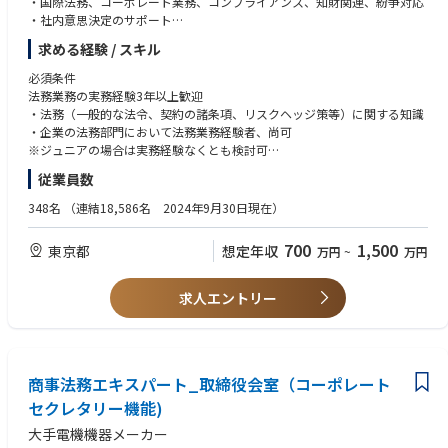
・国際法務、コーポレート業務、コンプライアンス、知財関連、紛争対応
・社内意思決定のサポート
・その他、各種リーガルサービスの提供
求める経験 / スキル
業務全般職種／業務の変更範囲
必須条件
当社業務全般
法務業務の実務経験3年以上歓迎
・法務（一般的な法令、契約の諸条項、リスクヘッジ策等）に関する知識
■今後のキャリアパス
・企業の法務部門において法務業務経験者、尚可
当社法務コンプライアンス部では、若手社員であっても、積極性や適性に
※ジュニアの場合は実務経験なくとも検討可
応じて様々な業務にチャレンジする機会を得ることが可能です。多くの業
従業員数
務を戦略的・俯瞰的な視点をもって推進して頂きますので、高度な経験を
歓迎条件
積みたいと願う方にとって、最高の環境であると考えております。
・弁護士資格
348名
（連結18,586名 2024年9月30日現在）
・英語力(TOEIC850点以上、TOEFL IBT85点以上)
■業務・会社の魅力
700
1,500
東京都
想定年収
万円
~
万円
・当社は、多岐に及ぶ事業分野に加えて、フィンテック、ブロックチェー
求める人物像
ン、仮想通貨といったWeb3分野を含む新たなビジネス分野のリーディン
・自ら考えて行動し、事実関係に関する情報取集・論点の整理と分析・問
グカンパニーであることから、より高度なスキルを身につけたい、新たな
題解決に向けた提案等を行うことができる方。
求人エントリー
やりがいを見出したいとお考えの中堅～ベテランの方々にとっても、熱意
・問題やトラブル解決の取り組みにおいて、社内外との円滑なコミュニケ
をもって仕事に取り組んでいただくことが可能であると思います。
ーションを通じ、最適な結論を導くことができる方。
・国内外のM＆Aに関与する機会も多く、企業買収やJV組成に初期段階か
・メンバーのスキルや適性を理解し、能力を最大限に引き出しながら業務
ら携わることができます。国外の案件は、欧米などの先進国をはじめ、東
を遂行できるリーダーシップと協調性を有する方。
南アジア、インド、アフリカ、中東などの金融機関、投資会社、政府・外
商事法務エキスパート_取締役会室（コーポレート
郭団体などとの取引や事業提携に携わる機会が豊富にあります。
セクレタリー機能)
大手電機機器メーカー
自由闊達でありながら節度のあるプロ集団です。マネジメントはロジカル