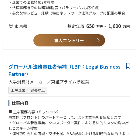
歓迎します。B2B分野に関しては、特に海外との契約レビュー・交渉経験
・企業での法務経験3年程度
がある方を募集します。
・法律事務所での法務3年程度（パラリーガルも応相談）
・英文契約レビュー経験（特にネットワーク法務グループに配属の場合）
■業務内容
法務担当として、下記いずれかの業務内容を想定しておりますので、経験
【歓迎要件】
650
1,600
東京都
想定年収
万円
~
万円
やスキルに応じてご相談下さい。
・電気通信事業法等の知識
・契約書レビュー、法律相談
・メーカーあるいは通信事業（キャリアやベンダー）、 B2C事業会社での
・各種プロジェクトに関する法的問題の分析・検討
求人エントリー
勤務経験
・新サービス立ち上げに伴う適用法令を踏まえたスキーム構築
・弁護士資格
・申込者への契約書・約款等策定、プライバシーポリシー検討
・交渉、紛争等の対応
グローバル法務責任者候補（LBP：Legal Business
Partner）
大手消費財メーカー／東証プライム徐逗葉
上場企業
部長以上
仕事内容
■ 主な職務内容（ミッション）
事業側（フロント）のパートナーとして、以下の業務をお任せします。
・グローバル新規事業、クロスボーダー案件における法的リスクの洗い出
しとスキーム提案
・海外取引先との商談・交渉支援、M&A現場における即時的な法的サポー