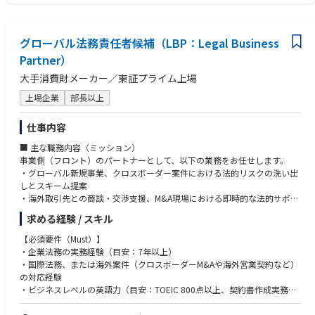
（会社HP：https://luup.sc/ ）
＜資格・学歴＞
・弁護士資格（日米いずれか）
Luupでは、新しいインフラづくりを支える法務の実務家を募集します。
グローバル法務責任者候補（LBP：Legal Business
＜経験＞
当社は、表面的にはtoCのビジネスでありながら、数万か所のポートをベ
Partner）
・不動産関連法務の経験
ースに事業を展開しており、これらポートのオーナーや地域の事業者、自
・新規上場関連法務の経験（グローバルオファリングであれば尚よし）
大手消費財メーカー／東証プライム上場
治体や国など、多くのステークホルダーとの関係を持っています。これら
・行政との折衝経験もしくは行政での業務経験
ステークホルダーとの関係を法的側面から戦略的に構築・維持・改善する
・事業会社、特にスタートアップでの業務経験
上場企業
部長以上
とともに、交通インフラの運営者としてのリスクマネジメントや、更には
上場準備への法的側面からの関与も含む、幅広い役割が期待されるポジシ
＜資格・学歴＞
仕事内容
ョンとなります。
・MBA
・LLM, JD
■ 主な職務内容（ミッション）
具体的に今回のポジションの方には、コーポレート部門を統括する取締役
・証券アナリスト
事業側（フロント）のパートナーとして、以下の業務をお任せします。
CFOとともに、以下のような法務・リスクマネジメント業務の実務を担っ
・グローバル新規事業、クロスボーダー案件における法的リスクの洗い出
て頂きます。
求める人物像▼
しとスキーム提案
・海外取引先との商談・交渉支援、M&A現場における即時的な法的サポー
【具体的な業務内容（例）】
・Luupの事業・ミッションに共感できる方
ト（海外出張含む）
求める経験 / スキル
・法的側面からの事業戦略策定への関与
・オーナーシップを持って案件・プロジェクトをドライブする熱意を持っ
・国外（国内）の重要な個別契約（M&A、アライアンス、ライセンス契約
・ポートオーナーをはじめとするステークホルダーとの契約作成、レビュ
た方
など）における法務戦略の立案・相手方との交渉・契約完遂、および法務
【必須要件（Must）】
ー、交渉（含、対行政）
・未経験の領域でもミッションのために積極的に学んで推進するチャレン
面でクロスボーダーM&A（DD、PMI）の主導
・企業法務の実務経験（目安：7年以上）
・車両の保安基準や交通法規上の制約を踏まえたハードウェア開発、サー
ジ精神を持った方
・社内法務部門との密な連携・調整
・国際法務、または海外案件（クロスボーダーM&Aや海外営業契約など）
ビス運営戦略の策定・リスク管理
・連結グループの観点から、必要な規定やポリシーの洗い出しおよびその
の対応経験
・上場準備への法的側面からの関与、ドキュメント作成
策定
・ビジネスレベルの英語力（目安：TOEIC 800点以上、契約書作成実務）
・ファイナンスや会社運営全般に際しての機関法務業務
・海外子会社・拠点におけるガバナンス体制の構築、コンプライアンス強
・ビジネス上の課題を解決するための問題解決能力や論理的思考力
化、相談対応
・ビジネス部門と密に連携し、プロジェクトを泥臭く推進した経験