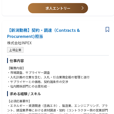
求人エントリー
【新潟勤務】契約・調達（Contracts &
Procurement)担当
株式会社INPEX
上場企業
仕事内容
【職務内容】
・市場調査、サプライヤー調査
・入札計画の立案を含む、入札・引合業務全般の管理と遂行
・サプライヤーとの価格、契約諸条件の交渉
・社内関係部門との合意形成
・発注承認文書の作成、契約書の締結
求める経験 / スキル
・発注手配業務
・契約変更管理
【必須応募要件】
・業務プロセス改善
・エネルギー・資源関連（含再エネ）、製造業、エンジニアリング、プラ
・支出履歴分析、パフォーマンス管理
ント、建設業界等における資材調達・契約（コントラクター側の営業部門