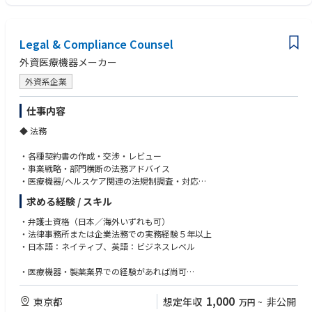
・コンプライアンス課：労働局監査等の行政対応、派遣法・労働基準法を
断できること
踏まえた適正かつ効率的な事業運営支援
・法務課：子会社支援、契約管理・検証プロセスの見直し、法改正（2027
【求める人物像】
Legal & Compliance Counsel
年想定）への対応方針策定
・専門性とマネジメントのバランスを取れる方
・労務管理室：社外クレームの抑制および再発防止対応
・抽象論ではなく、実務に落とし込める判断力を持つ方
外資医療機器メーカー
・Data Privacy領域：内部監査プロセスのアップデート、委託先管理体制
・Global環境下でのコミュニケーションに抵抗がない方
の強化
外資系企業
仕事内容
◆ 法務
・各種契約書の作成・交渉・レビュー
・事業戦略・部門横断の法務アドバイス
・医療機器/ヘルスケア関連の法規制調査・対応
・外部弁護士との連携、契約ワークフロー改善
求める経験 / スキル
・全社の法務相談、知財保護
・弁護士資格（日本／海外いずれも可）
◆ コンプライアンス
・法律事務所または企業法務での実務経験５年以上
・日本語：ネイティブ、英語：ビジネスレベル
・FCPA・薬機法・独禁法などの遵守体制構築
・社内調査のサポート、HCP対応の監査
・医療機器・製薬業界での経験があれば尚可
・グローバルポリシー導入、研修の設計・実施
・高いコミュニケーション力・調整力
・第三者DD、リスク評価・モニタリング
・倫理観が高く、ビジネスに主体的に関われる方
1,000
東京都
想定年収
非公開
万円
~
・コンプライアンス委員会・懲戒委員会対応