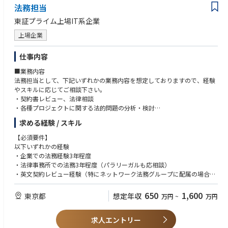
・上場企業の取締役会事務局、もしくはコーポレート・セクレタリー機能
法務担当
業経営のリアルな意思決定プロセスに携わることができるポジションで
での実務経験
す。
・事業会社の法務部門や経営企画部門で、コーポレート法務を幅広く担当
東証プライム上場IT系企業
・上場企業としての高度なガバナンス整備を、経営と共に推進する経験
したご経験
は、キャリア価値が非常に高く、将来的なキャリアの幅も広がります（法
上場企業
・ガバナンス改革（指名・報酬委員会の機能高度化、取締役会評価など）
務部門・ガバナンス関連部門への展開も可）。
や内部統制システムの構築・運用経験
・取締役会室は少数精鋭の組織であり、一人ひとりの裁量・貢献度が大き
・M&Aや組織再編等、会社法関連のプロジェクトのご経験
仕事内容
い環境です。
・弁護士資格（国内または海外）があれば尚可
■業務内容
・ご自身でタイムマネジメントを行いながらフレキシブルに働くことがで
法務担当として、下記いずれかの業務内容を想定しておりますので、経験
きる環境があります。
＜求める人物像＞
やスキルに応じてご相談下さい。
・商事法務の専門性を基盤に、経営視点で課題を構造化し、解決策を提案
・契約書レビュー、法律相談
＜入社後のキャリアパス＞
できる方
・各種プロジェクトに関する法的問題の分析・検討
・入社後は、取締役会室の法務エキスパートとして、取締役会室の法務運
・機密性の高い情報を扱う中で、高い倫理観と透明性をもって行動できる
・新サービス立ち上げに伴う適用法令を踏まえたスキーム構築
営全般をリードしていただきます。
方
求める経験 / スキル
・申込者への契約書・約款等策定、プライバシーポリシー検討
・将来的には、組織マネージャー、社内の法務部門など関連部門への人事
・社外役員・経営幹部など多様なステークホルダーと、信頼関係を構築で
・交渉、紛争等の対応
異動も検討される範囲です。
【必須要件】
きるコミュニケーション力
以下いずれかの経験
・経営判断の背景を理解しつつ、法務として独立した立場から助言できる
＜働き方について＞
・企業での法務経験3年程度
方
準備期間を含め株主総会の時期（3～5月頃）は繁忙期となりますが、
・法律事務所での法務3年程度（パラリーガルも応相談）
・新制度やガバナンス潮流（コーポレートガバナンス・コードなど）を学
11月～1月を中心に閑散期となり、年間を通じて繁閑のメリハリがある環
・英文契約レビュー経験（特にネットワーク法務グループに配属の場合）
び続ける姿勢を持つ方
境です。
【歓迎要件】
650
1,600
東京都
想定年収
万円
~
万円
＜関連URL＞
・電気通信事業法等の知識
・リコーのコーポレートガバナンス
・メーカーあるいは通信事業（キャリアやベンダー）、 B2C事業会社での
https://jp.ricoh.com/governance/governance
求人エントリー
勤務経験