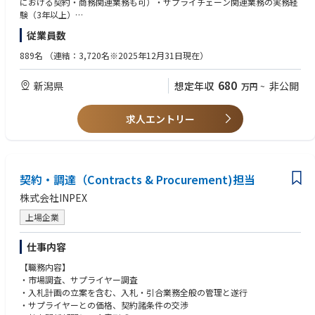
における契約・商務関連業務も可）・サプライチェーン関連業務の実務経
【応募者へのメッセージ】
験（3年以上）
契約・調達部門の一員として、適切な契約・調達業務、及び、課題解決に
従業員数
努め、熱意を持って対応頂ける方のご応募をお待ちしています。
【望ましい経験・資格等】
また、当社が手掛ける調達においては、常に多数の社内外関係者との連
・サービス（建設工事・役務等）契約等の調達もしくは営業経験
889名
（連結：3,720名※2025年12月31日現在）
携、調整が不可欠であり、個人の力を最大限に発揮することだけでなくチ
・契約・調達システム（SAP MM、Coupa、Ariba等）、契約管理システム
ームの一員、組織人としてプレーできることが何より重要です。優秀なチ
に関する知識、使用経験
680
新潟県
想定年収
非公開
万円
~
ームプレーヤーを求めています。
・国内外のプロジェクトにおけるプロジェクトマネジメントの実務経験
・Excel・Word等による基本的な資料作成スキル
【募集部門】
・普通自動車運転免許
求人エントリー
サプライチェーンユニット
【英語力】
【部署紹介】
不問
-業務概要-
国内外の石油・ガス（Oil & Gas）の探鉱・開発・生産、再生可能エネルギ
契約・調達（Contracts & Procurement)担当
ー、水素・アンモニア等の新エネルギーをはじめとした新分野の事業化推
株式会社INPEX
進において必要とされる各種設備、資機材、工事（含EPCプロジェク
ト）、サービス等の契約・調達、サプライチェーン、保険手配を担ってい
上場企業
ます。
仕事内容
【職務内容】
・市場調査、サプライヤー調査
・入札計画の立案を含む、入札・引合業務全般の管理と遂行
・サプライヤーとの価格、契約諸条件の交渉