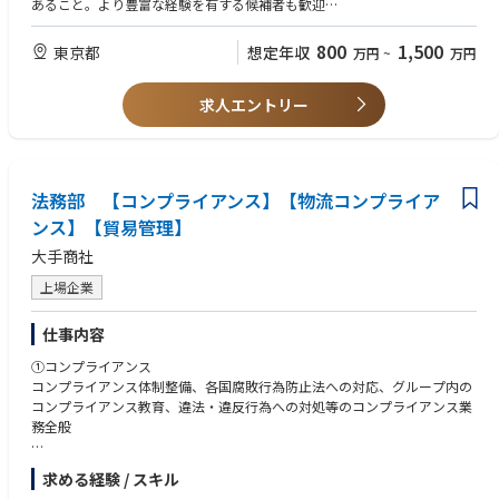
リーダー ←募集中
あること。より豊富な経験を有する候補者も歓迎
・プロジェクト管理：複数のプロジェクトを同時に企画・管理・実行する
メンバー2名 30前半、20代中盤
・日本語と英語に堪能であること
業務委託・派遣4名 30～40代
800
1,500
東京都
想定年収
万円
~
万円
‐総務
【歓迎要件】
リーダー1名 40代前半
・海外または日本の弁護士資格を有すること
メンバー2名 40代前半、20代中盤
求人エントリー
・多国籍かつ多様な環境での実務経験を有すること
・IT、ソフトウェア、または通信業界での実務経験を有すること
法務部 【コンプライアンス】【物流コンプライア
ンス】【貿易管理】
大手商社
上場企業
仕事内容
①コンプライアンス
コンプライアンス体制整備、各国腐敗行為防止法への対応、グループ内の
コンプライアンス教育、違法・違反行為への対処等のコンプライアンス業
務全般
②物流コンプライアンス
求める経験 / スキル
安全保障貿易管理に関連する業務全般、外為法、米国経済制裁、米国再輸