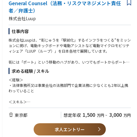
－カルテル・談合対応
General Counsel（法務・リスクマネジメント責任
－企業結合に関する審査・届出等、および独占禁止法争訟対応のアドバ
者／弁護士）
イス
■ウエルスマネジメント
株式会社Luup
－生前信託の設定を含めた相続プランニング
－遺言作成、遺言執行および遺産分割協議支援
仕事内容
－事業承継
－海外資産の相続対応
株式会社Luupは、“街じゅうを「駅前化」するインフラをつくる”をミッシ
■法務アウトソーシング/コンサルティング
ョンに掲げ、電動キックボードや電動アシストなど電動マイクロモビリテ
－契約書レビュー・作成、コンプライアンスの法務部機能のアウトソー
ィシェア「LUUP（ループ）」を日本各地で展開しています。
シング
－株主総会・取締役会の運営支援、海外子会社管理・社内規程の整備を
街には「ポート」という移動のハブがあり、いつでもポートからポートへ
含むガバナンス構築および運用に向けたトータルサポート
電動マイクロモビリティに乗って移動することができます。 かつて鉄道の
求める経験 / スキル
－国内外の各種法令調査及び対応、各種契約交渉・作成、登記、許認可
駅が街を発展させたように、LUUPのポートを街じゅうに設置することで
取得支援
人が集まる場所をつくり、街じゅうを駅前のように活性化していきます。
＜経験＞
－法務部機能の総合サポート・組織・オペレーションのコンサルティン
LUUPを通して、移動におけるさまざまな問題を解決し、新たな街の未来
・法律事務所又は事業会社の法務部門で企業法務に少なくとも2年以上携
グ
を創造します。
わっていること
同じメンバーファームの一員として、コンサルタント、公認会計士、税理
現在は、東京・横浜・大阪・京都・神戸・宇都宮・名古屋・広島・仙台・
＜スキル＞
士等の弁護士以外の各種専門家および海外メンバーファームに所属する外
福岡など全国34エリア、15,500ポート、車両40,000台でサービスを展開
・ビジネスの構造とその法的位置づけを適切に理解し、リスクを低減しつ
国弁護士等と協働する案件も多く、国内外の一流の専門家との協働の中で
しています。
つ事業成長を実現するために戦略的な観点から法的アドバイスができるこ
1,500
3,000
東京都
想定年収
万円
~
万円
多様な経験を積むことが可能です。
と
将来的には、電動マイクロモビリティの普及によるCO2削減と、ご高齢の
・事業や取引に応じた契約書を戦略的にドラフティングし、相手方と交渉
方も乗ることができる新しい電動モビリティの導入を実現し、すべての人
求人エントリー
ができること
が安全・便利に移動できる持続可能な社会をつくることを目指します。