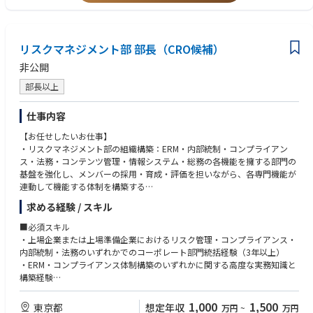
・弁護士資格
◎『はじめまして、リコーです。』
https://www.youtube.com/watch?v=LfnvykSx6Dk&list=PLVeLbRp5JE6w
lRcTRrZWup-lTsWloaxFt&index=3
リスクマネジメント部 部長（CRO候補）
是非ご覧ください。
非公開
部長以上
仕事内容
【お任せしたいお仕事】
・リスクマネジメント部の組織構築：ERM・内部統制・コンプライアン
ス・法務・コンテンツ管理・情報システム・総務の各機能を擁する部門の
基盤を強化し、メンバーの採用・育成・評価を担いながら、各専門機能が
連動して機能する体制を構築する
・ERM（エンタープライズ・リスクマネジメント）の設計と運用：全社リ
求める経験 / スキル
スクアセスメントを設計・実施し、リスクマップを作成して経営会議・取
締役会へ定期報告する。BCP策定支援、新規事業・M&Aに伴うリスク評価
■必須スキル
と全社リスクテイク条件の設定を担う
・上場企業または上場準備企業におけるリスク管理・コンプライアンス・
・内部統制体制の確立：業務プロセスの可視化と内部統制の設計・運用モ
内部統制・法務のいずれかでのコーポレート部門統括経験（3年以上）
ニタリング、社内規程の整備・管理を通じ、IPO準備における統制整備の
・ERM・コンプライアンス体制構築のいずれかに関する高度な実務知識と
実務をリードする
構築経験
・コンプライアンス文化の醸成：全社コンプライアンス教育の企画・実
・法務・情報システム・コンプライアンス等、複数の専門機能を横断して
施、内部通報窓口（ヘルプライン）の運営、ハラスメント防止・インサイ
統括するマネジメント経験
1,000
1,500
東京都
想定年収
万円
~
万円
ダー規制・腐敗防止策を推進する