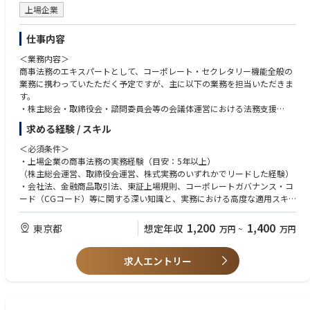
で、ボトムアップの提案発信も珍しくない、風通しのよい組織です。
上場企業
仕事内容
＜業務内容＞
商事法務のエキスパートとして、コーポレート・セクレタリー機能全般の
業務に携わっていたただく予定ですが、主に以下の業務を担当いただきま
す。
・株主総会・取締役会・諮問委員会等の会議体運営における法務支援
・会社法、金融商品取引法、上場規則等に基づく法定開示書類の企画・作
求める経験 / スキル
成・管理
・コーポレート・ガバナンスや内部統制システムに関する企画・運用
＜必須条件＞
・株主対応（議決権行使助言会社対応・株主提案対応等）における法務支
・上場企業の商事法務の実務経験（目安：5年以上）
援
（株主総会運営、取締役会運営、株式実務のいずれかでリードした経験）
・定款・株式関連規程等の整備・運用
・会社法、金融商品取引法、東証上場規則、コーポレートガバナンス・コ
※会社の定める職務の範囲で今後変更となる可能性があります
ード（CGコード）等に関する深い知識と、実務における高度な適用スキ
ル
＜アピールポイント＞
・ガバナンス体制構築や開示対応など、上場企業特有の法務課題を解決し
1,200
1,400
東京都
想定年収
万円
~
万円
・当社はガバナンス、特にCEOの選解任などで、資本市場において高い評
た経験
価を受けており、ご自身のキャリア形成に有効なスキル・経験を積むこと
・社内外ステークホルダー（役員、社外役員、関係部門、社外弁護士等）
ができる役割・職場です。
求人エントリー
との調整のご経験
・最高意思決定機関（取締役会）の運営に深く関与でき、法務の領域に留
・ビジネスレベルの英語力
まらず経営視点・ガバナンス視点を実務を通じて獲得できます。
・取締役・社外役員・経営陣に対して、直接法的助言を行う機会が多く、
＜歓迎条件＞
事業会社の法務部門や弁護士事務所では携わることができないような、企