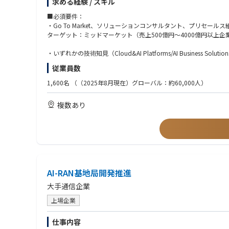
求める経験 / スキル
Cloud&AI Platforms/AI Business Solutions/Security
https://www.avanade.com/ja-jp/services/integrated-solutions
■必須要件：
・Go To Market、ソリューションコンサルタント、プリセー
■主な業務内容
ターゲット：ミッドマーケット（売上500億円～4000億円以上企
Go-to-Market戦略とソリューション開発
・各ソリューションエンジニア・クロスファンクショナルチームの
・いずれかの技術知見（Cloud&AI Platforms/AI Business Solutions
・ソリューションオファリングのパッケージ化とスケーラビリテ
従業員数
・地域チームとの強固なネットワーク構築、ベストプラクティス
・テクノロジーを組み合わせたクロスセルおよびクロスファンク
・GTM拡大に向けた投資計画の策定
1,600名
（（2025年8月現在）グローバル：約60,000人）
・グローバルまたはAPACレベルでの英語でのビジネスコミュニ
Microsoftおよびエコシステムパートナーとの戦略的関係構築
複数あり
・MicrosoftのSA・エリアリーダーとの関係構築・維持
・協働モデルやGTM戦略の策定・管理
・Microsoft製品ロードマップやキャンペーンとの連携、共同
・Microsoft営業リーダーとの四半期レビューを主導し、Micros
市場開発と営業支援
・クライアントへの直接的な提案、デモ、戦略的案件管理
・主要案件のエグゼクティブスポンサーとして参画、または新しい
AI-RAN基地局開発推進
・外部市場の代表として、カンファレンス、アナリスト・メディ
大手通信企業
・Avanadeの市場メッセージングに協力し、戦略的案件のクラ
上場企業
社内連携とエネーブルメント
・APAC・セールス・グローバルプラクティス・マーケティング
仕事内容
・新しいGTMイニシアチブのインキュベーションに参加し、トレ