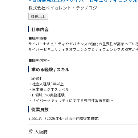
株式会社ベイカレント・テクノロジー
課長以上
仕事内容
■職務概要
サイバーセキュリティやガバナンスの強化の重要性が高まってい
サイバーセキュリティをオフェンシブとディフェンシブの双方か
■職務内容
クライアントが直面する、サイバーセキュリティに関するリスク
求める経験 / スキル
■プロジェクト事例
【必須】
リスク把握・評価：セキュリティ・リスクアセスメント、セキュリ
・社会人経験3年以上
セキュリティ戦略立案： セキュリティ高度化施策の企画、戦略実
・日本語ビジネスレベル
セキュリティ強化・運用・改善支援：セキュリティガバナンス強化、レ
・IT領域での実務経験
・サイバーセキュリティに関する専門性習得意向
■サイバーセキュリティ業界：現状の課題と今後の展望
従業員数
【現状の課題】
【歓迎】
・攻撃の高度化・産業化：ランサムウェアやサプライチェーン攻撃
・EH/CISSP/OSCP/OSWE/CRTO/GPEN/CCSP/
7,551名
（2026年4月時点※連結従業員数）
・クラウド前提で統制が不足：境界型防御だけでは不十分となり、
・AWS Security/CCNP Security 等サイバーセキュリティに関す
・規制/顧客要求で説明責任が拡大：規制対応や取引先要求、開
・CISA/CISM/CRISC 等情報セキュリティやITリスクマネジメ
大阪府
・人材不足と運用疲弊：アラート過多、ツール乱立、属人化でSO
・サイバーセキュリティ戦略・ポリシー策定やガバナンス体制整