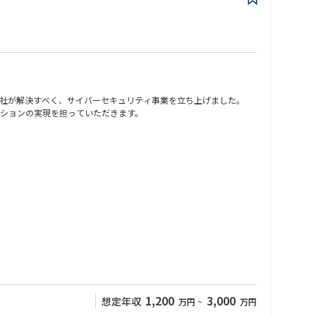
社が解決すべく、サイバーセキュリティ事業を立ち上げました。
ションの実現を担っていただきます。
・ミドルウェアセキュリティ設計支援 等
入前提の検知・対応力が競争力を左右。
が必要。
理テーマへ。
1,200
3,000
想定年収
万円
~
万円