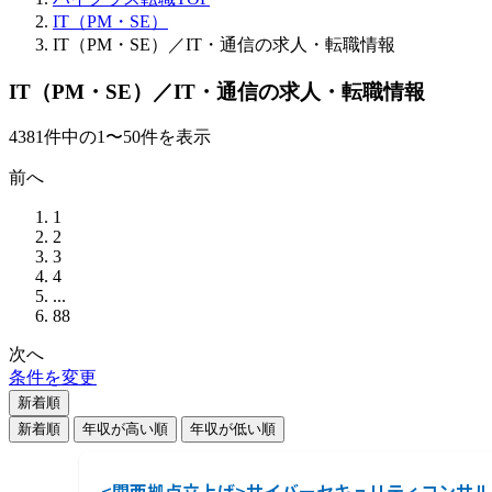
IT（PM・SE）
IT（PM・SE）／IT・通信の求人・転職情報
IT（PM・SE）／IT・通信の求人・転職情報
4381
件
中の
1
〜
50
件を表示
前へ
1
2
3
4
...
88
次へ
条件を変更
新着順
新着順
年収が高い順
年収が低い順
<関西拠点立上げ>サイバーセキュリティコンサ