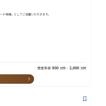
ード候補」としてご活躍いただきます。
800
2,000
想定年収
万円
~
万円
ど対応