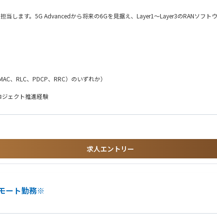
献
を担当します。5G Advancedから将来の6Gを見据え、Layer1～Layer3のR
的な改善を通じて、5G Advancedおよび将来の6G時代を支える基地局ソフトウ
（MAC、RLC、PDCP、RRC）のいずれか）
ロジェクト推進経験
に関する知識・開発経験
求人エントリー
モート勤務※
躍できます。
ントの両面から推進できます。
体へ大きなインパクトを与えることができます。