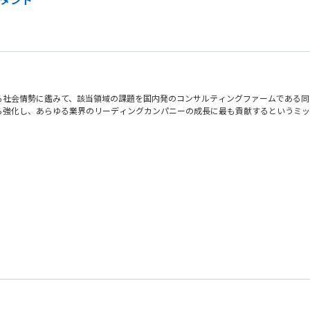
る社会情勢に鑑みて、該当領域の課題を国内発のコンサルティングファームである同
ら強化し、あらゆる業界のリーディングカンパニーの成長に最も貢献するというミッ
の把握から戦略構築、実行支援までのご支援を一気通貫で行っていただきます。
ティリスクの可視化、脆弱性診断・ペネトレーションテスト・TLTP実施 等
現ロードマップの策定 等
ッドチーム演習の実行、IR/CSIRT/SOC運用、ネットワーク・クラウド・OS
、生成AIの悪用により攻撃は低コスト・高頻度化。単体製品では限界があり、侵
ID/権限、ログ、設定不備を起点とするリスクが増大。技術とガバナンスの再設計
る資格保有
示厳格化により、実施内容と水準を説明できる体制が不可欠。セキュリティは経営管
ントに関する資格保有
C運用が疲弊。プロセス・自動化・組織設計を含む運用モデル刷新が急務。
備の支援経験