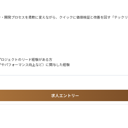
計・開発プロセスを柔軟に変えながら、クイックに価値検証と改善を回す「テックリ
マンスチューニング等によるプロダクト品質の担保
術サポートや教育
プロジェクトのリード経験がある方
グやパフォーマンス向上など）に関与した経験
ケーションを取り、適切な技術方針を策定
載させていただきます※
に連携するクラウドサービス基盤の設計
、フロントエンドのどちらか強みがある領域での経験があれば可）
、管理、活用するグローバル基盤構築
と再利用のためのDB基盤構築
求人エントリー
ムにおけるAPIリアルタイム連携構築
開発経験
G/AIエージェント）のプロトタイプ、本番開発におけるRAGチューニング・評価な