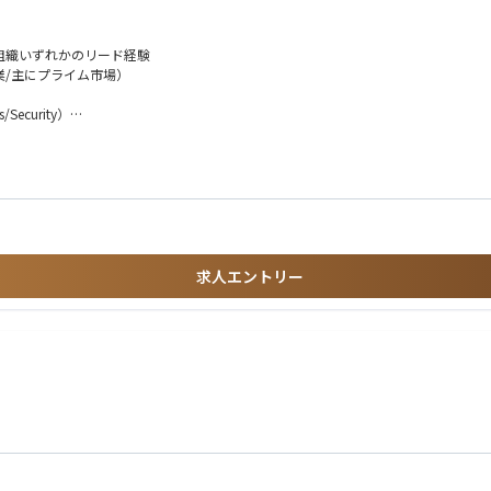
ルス組織いずれかのリード経験
業/主にプライム市場）
リーダーシップと連携し、GTM戦略を策定・実行
/Security）
ィを推進
や市場インサイトの収集
ショナルな視点でのクライアントプロジェクトの経験
ケーション経験
イニシアチブやコセールイベントの調整
求人エントリー
oftリソースを活用した提案強化
GTMを試すクライアントの担当
ア対応、クライアントイベントに参加
イアントリファレンスを確保
・ソリューションデリバリーなど各機能と連携し、GTM戦略の実行を支援
ンドやスケーリング可能な初期機能を特定