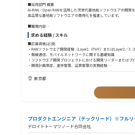
・プライシングやアセット開発を含むデリバリー戦略の改善に貢
■採用部門 概要
AI-RAN／Open RANを活用した次世代基地局ソフトウエアの開発
高品質な基地局ソフトウエアの商用化を推進しています。
■職務内容
【ミッション】
求める経験 / スキル
AI-RAN基地局開発を推進し、開発プロセスおよび開発体制の継続
■応募資格(必須)
【主な業務】
・RANソフトウエア開発経験（Layer1（PHY）またはLayer2／3
・AI-RAN基地局開発の推進
・無線通信、モバイルネットワークに関する基礎知識
・開発計画の策定および進捗・品質管理
・ソフトウエア開発プロジェクトにおける開発リーダーまたはプ
・開発チーム横断での課題管理・推進
・開発計画策定、進捗管理、品質管理の実務経験
・開発プロセスおよび開発体制の継続的な改善
■応募資格(歓迎)
東京都
【具体的な業務】
・C／C++などを用いた組込み／通信ソフトウエア開発経験
・プロジェクト計画・マイルストーンの策定および進捗管理
・Open RAN、vRAN、AI-RANなど次世代RANアーキテクチャ
・開発プロセス・開発フローの改善
・アジャイル開発、DevOpsに関する知識・実務経験
・品質・生産性向上に向けた施策の企画・推進
・Git／GitHubを利用したチーム開発経験
・開発チーム、関係部門およびパートナーとの調整・課題解決
・英語による社内外とのコミュニケーション能力
・プロジェクト状況の可視化およびレポーティング
・英語ドキュメントの読解
プロダクトエンジニア（テックリード）※フルリ
■仕事の魅力
・AI-RAN／Open RANの商用化を支える開発推進の中核として活
デロイトトーマツノード合同会社
・最先端のRANソフトウエア開発を技術・プロジェクトマネジメ
・開発プロセスや開発体制の継続的な改善を通じて、開発組織全