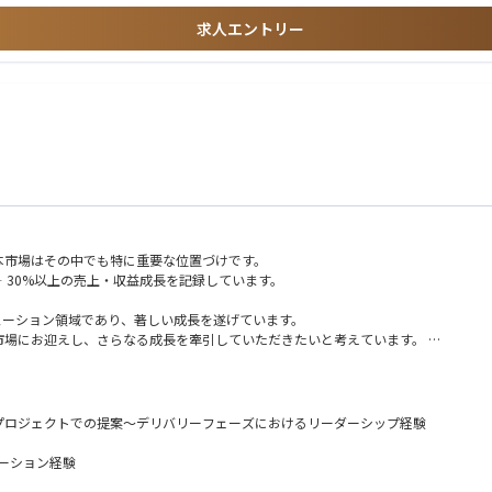
求人エントリー
再発防止までをBCP/DRと統合。
ータ・ログを一貫設計し、運用改善まで担う力が重要。
や生成AIで標準化・省力化。セキュリティは工学化へ。
籍規制対応が前提となり、企業間連携と標準化が進展。
日本市場はその中でも特に重要な位置づけです。
‐30%以上の売上・収益成長を記録しています。
ているソリューション領域であり、著しい成長を遂げています。
本市場にお迎えし、さらなる成長を牽引していただきたいと考えています。
ons領域の統括責任者として、以下のソリューションを対象に事業戦略の策定・実行を担って
なプロジェクトでの提案～デリバリーフェーズにおけるリーダーシップ経験
ケーション経験
、品質管理、クライアント満足度の向上をリードしていただきます。