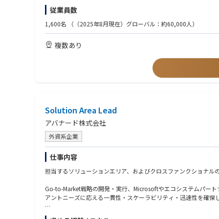
また、日本法人の経営陣ややグロースマーケットのリーダーと連
※Microsoft技術知見をお持ちでなくとも、オンプレミスのERP製
従業員数
語り、クライアントの経営・IT課題の本質に踏み込み価値を訴求
■主な業務内容
1,600名
（（2025年8月現在）グローバル：約60,000人）
・戦略・事業開発
■歓迎条件：
CRM、ERP、Power Platform、基幹システムに関する日本市
・Microsoft Dynamics ERP・CRMの導入経験
複数あり
MicrosoftおよびAccenture Microsoft Business Groupとの連
・MicrosoftやAccentureなどの大手パートナーとの協業経験
クロスオファリング・クロスソリューション領域での成長機会の
■求める人物像
・営業支援
・組織およびビジネスのトランスフォーメーションのスピード感
営業チームとの連携による提案活動の支援
・プレイングマネージャー志向
ソリューション設計・提案の監修と利益率の確保
・顧客志向の高さ（直接の顧客対応も厭わない姿勢）
地域の財務目標に対する予測分析と報告
・日本市場の戦略と、グローバル・APACそれぞれの戦略を理解
Solution Area Lead
・業界でのプレゼンスを高めるための発信力に興味関心のある方
・デリバリー・クライアント対応
アバナード株式会社
エグゼクティブレベルでのクライアント対応と満足度向上
プロジェクトの成功事例の創出と展開
外資系企業
デリバリーリードとの連携による課題解決と成果最大化
仕事内容
・組織・人材開発
人材配置・育成戦略の立案と実行
担当するソリューションエリア、およびクロスファンクショナル
オフショアチームとの連携による最適なリソース活用
マネージドサービスの拡大と長期的なクライアント関係の構築
Go-to-Market戦略の開発・実行、Microsoftやエコ
アントニーズに応える一貫性・スケーラビリティ・迅速性を確保
ソリューションエリアについて：