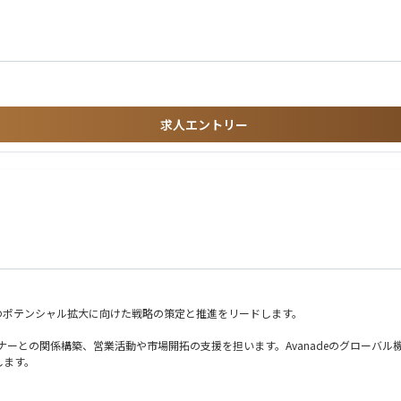
携し、持続的な成長を実現するための施策を推進します。
品や他メジャーERPなど（SAP、ORACLE）の特性を正しく理解しつつ、「その上でなぜ
できるタイプを求めています。
場の戦略の策定・実行
携によるGo-To-Market戦略の構築
創出
求人エントリー
に応えられるタフさ、柔軟性の高さ
し整合性を図れるバランス感覚のある方
のポテンシャル拡大に向けた戦略の策定と推進をリードします。
システムパートナーとの関係構築、営業活動や市場開拓の支援を担います。Avanadeのグ
します。