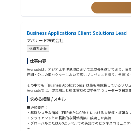
・セキュリティ製品の導入・運用経験、CSIRT/SOC業務の経験
【今後の展望（成長領域）
・侵入前提のレジリエンス設計：防御に加え、侵害時の判断・復旧・
・ゼロトラストの実装・定着：ID起点に端末・ネットワーク・デ
・KPI化と自動化の加速：MTTD/MTTR等を可視化し、SOAR
・サプライチェーン/グローバル対応：委託先を含む統制と多国
Business Applications Client Solutions Lead
アバナード株式会社
外資系企業
仕事内容
Avanadeは、アジア太平洋地域において急成長を遂げており、
民間・公共の両セクターにおいて高いプレゼンスを誇り、例年10
その中でも「Business Applications」は最も急成長し
Avanadeでは、成果創出と結果重視の姿勢を持つリーダーを日
求める経験 / スキル
本ポジションは、日本市場におけるBusiness Applicati
・Dynamics 365 CE（CRM）および関連アプリケーション
■必須要件：
・Dynamics 365 F&O（ERP）
・基幹システム領域（ERPまたはCRM）における大規模・複雑
・Power Platform
・クライアントとの長期的な関係構築に成功した実績
・グローバルまたはAPACレベルでの英語でのビジネスコミュニ
日本市場の営業・収益・財務目標の達成に向けた戦略立案と実行