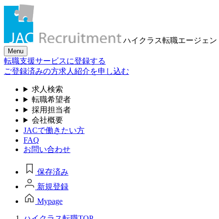
ハイクラス転職
エージェン
Menu
転職支援サービスに登録する
ご登録済みの方
求人紹介を申し込む
求人検索
転職希望者
採用担当者
会社概要
JACで働きたい方
FAQ
お問い合わせ
保存済み
新規登録
Mypage
ハイクラス転職TOP