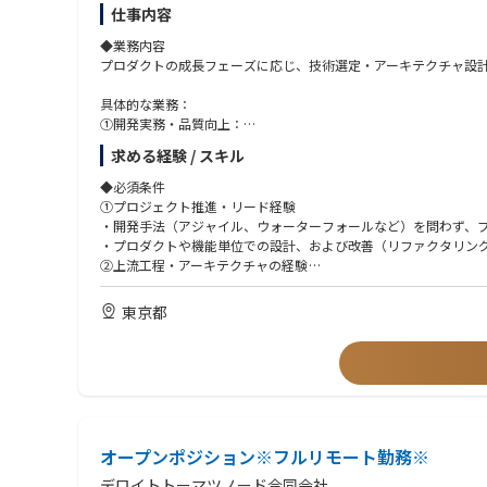
仕事内容
・次世代モバイルネットワークの実現に貢献できます。
◆業務内容
プロダクトの成長フェーズに応じ、技術選定・アーキテクチャ設
具体的な業務：
①開発実務・品質向上：
設計・開発（コーディング）に加え、コードレビュー、パフォー
求める経験 / スキル
②チームマネジメント・育成：
タスク分解、実行計画の策定、進捗・品質管理、メンバーへの技
◆必須条件
③開発環境の最適化：
①プロジェクト推進・リード経験
チーム運営の改善、開発環境の整備による開発効率の最大化
・開発手法（アジャイル、ウォーターフォールなど）を問わず、
④ビジネスサイドとの連携：
・プロダクトや機能単位での設計、および改善（リファクタリン
プロダクトマネージャーやビジネスサイドのメンバーとコミュニ
②上流工程・アーキテクチャの経験
要件定義、技術選定、アーキテクチャ設計の実務経験
案件事例：※本求人だけではなくD.Nodeでの過去案件を一部記
③Webアプリケーションの開発経験
東京都
・自動車業界クライアント向け：複数システムのデータを一元的
・Webアプリケーション開発におけるリード経験（バックエンド
・自動車業界クライアント向け：車両から発信される情報を集約
・自動車業界クライアント向け：車両から発信されるデータの蓄積
◆歓迎条件
・電気通信事業クライアント向け：デジタルマーケティングシステ
①先端技術・モダンな開発手法への知見
・小売業クライアント向け：オンプレミスのクラウド移行
・AWSなどのクラウドを用いたサーバーレスアプリケーションの
・電気ガス事業クライアント向け：生成AIアプリケーション（RA
・マイクロサービス（Microservices）の実装経験
・デジタル通貨のパイロット実験のアドバイザリー
・生成AI（LLM等）を用いたシステムの開発経験
オープンポジション※フルリモート勤務※
・Web3関連の知識（ブロックチェーン等）
◆取り扱うソリューション
②チーム・組織のマネジメント経験
デロイトトーマツノード合同会社