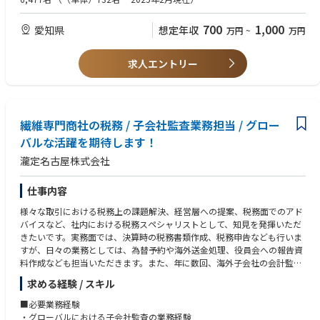
・ビジネスリスク・トラブル未然防止への対応
【仕事の価値・やりがい】
700
1,000
愛知県
想定年収
万円
~
万円
・与信管理を通して、会社の損失防止に寄与すること
・営業部署と一緒になって、ビジネスリスクをヘッジしながら商売を形作
っていくこと
求人エントリー
【期待する役割】
商社である同社を中心に、海外を含むグループ全体の与信・ビジネスリス
クの管理を統括するリスク管理部門の中核人材として活躍を期待。
【身につけられるスキル】
・企業の業績・財務内容の分析、与信評価の経験
繊維専門商社の税務 / 子会社監査業務担当 / グロー
・債権保全に関する法的知識・実務経験
バルな活躍を期待します！
・商社の多種多様な取引形態に関する知見
瀧定名古屋株式会社
【想定されるキャリアパス】
5年後に部署の中核人材、また10年後に部署のマネジメントを担える人材
に育って頂くことを期待します。
仕事内容
様々な取引における税務上の課題解決、経営層への提案、税務面でのアド
バイスなど、社内における税務スペシャリストとして、知見を発揮いただ
きたいです。実務面では、決算時の税務書類作成、税務申告なども行いま
すが、日々の業務としては、為替予約や海外送金処理、役員会への報告資
料作成なども担当いただきます。また、年に数回、海外子会社の会計監査
への立ち合い、チェックなどもお任せします。
求める経験 / スキル
【キャリアパス】
グローバルに子会社をまとめるリーダーポジションを経験した後に、将来
■必要業務経験
的には財経管理課のマネジメントポジションを期待しています。
・グローバルにおける子会社監査の業務経験