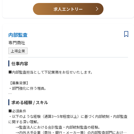
・CIA、CPA等の資格保有
求人エントリー
・TOEIC730点以上
内部監査
専門商社
上場企業
仕事内容
■内部監査担当として下記業務をお任せいたします。
【募集背景】
・部門強化に伴う増員。
【職務概要】
求める経験 / スキル
・同社各部門および各業務に対する内部監査、内部統制をお任せいたしま
す。
■必須条件
・以下のような経験（通算3〜5年程度以上）に基づく内部統制・内部監査
（1）業務監査対応
に関する深い理解。
・中期・年度監査計画および監査実施計画策定
→監査法人における会計監査・内部統制監査の経験。
・監査実施の報告
→内外大手企業（商社・銀行・メーカー等）の内部監査部門における