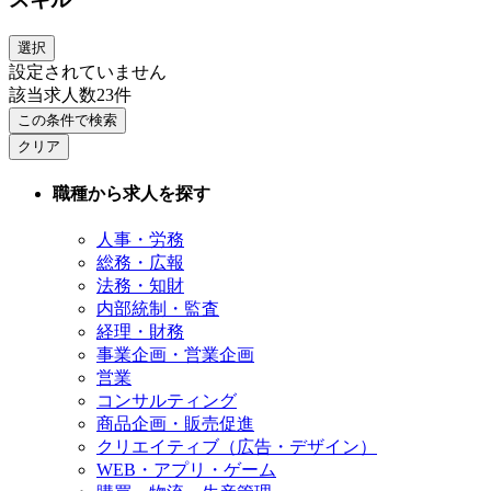
選択
設定されていません
該当求人数
23
件
この条件で検索
クリア
職種から求人を探す
人事・労務
総務・広報
法務・知財
内部統制・監査
経理・財務
事業企画・営業企画
営業
コンサルティング
商品企画・販売促進
クリエイティブ（広告・デザイン）
WEB・アプリ・ゲーム