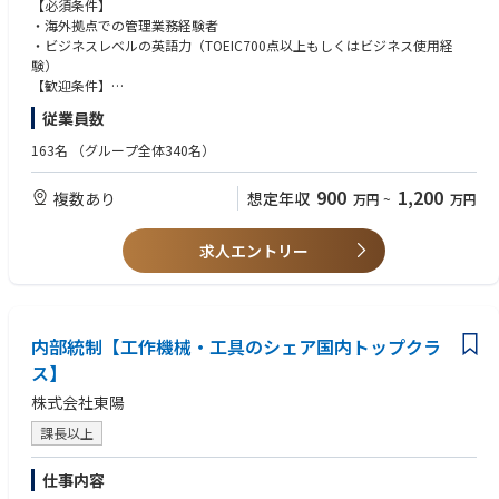
（経理、人事、総務、契約関連など）
【必須条件】
・日本本社へのレポーティング
・海外拠点での管理業務経験者
■海外拠点 アメリカ・アトランタ
・ビジネスレベルの英語力（TOEIC700点以上もしくはビジネス使用経
験）
【歓迎条件】
・海外駐在経験者
従業員数
163名
（グループ全体340名）
900
1,200
複数あり
想定年収
万円
~
万円
求人エントリー
内部統制【工作機械・工具のシェア国内トップクラ
ス】
株式会社東陽
課長以上
仕事内容