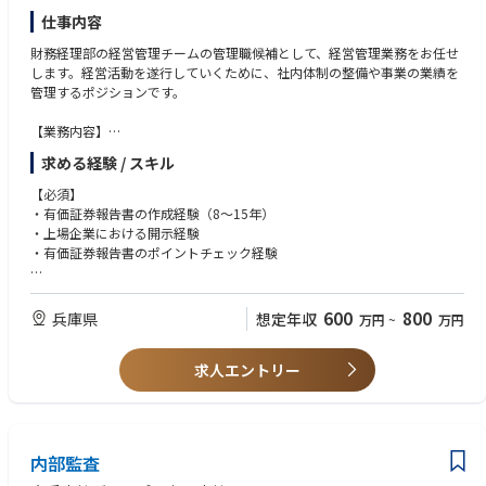
仕事内容
財務経理部の経営管理チームの管理職候補として、経営管理業務をお任せ
します。経営活動を遂行していくために、社内体制の整備や事業の業績を
管理するポジションです。
【業務内容】
・連結、単体決算の開示関連業務（有価証券報告書作成を含む）
求める経験 / スキル
・内部統制関連業務
・経営分析、管理資料の作成
【必須】
・予算、中期経営計画の立案およびその進捗管理
・有価証券報告書の作成経験（8～15年）
・チームマネジメント業務 等
・上場企業における開示経験
・有価証券報告書のポイントチェック経験
【歓迎】
・上場企業における経営管理経験
600
800
兵庫県
想定年収
万円
~
万円
・英語力
求人エントリー
内部監査