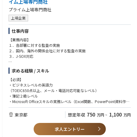
イム上場専門商社
ー)、情報処理安全確保支援士(登録セキスペ)など
ム導入等に伴う内部統制文書の作成・変更支援
・監査の高度化に関する資格：G検定、DS検定など
プライム上場専門商社
- 親会社方針・基準を踏まえた内部統制対応の整理及び社内展開
- 次期基幹システム更改に伴う内部統制文書の見直し・変更対応
■求める人物像
上場企業
・マネジメント・リーダーシップを発揮し、チームを牽引できる方
3. 整備状況評価及び運用状況評価
・ITやDXに関する知見を活用し、内部統制・監査業務の高度化・効率化を
仕事内容
- 内部統制文書に基づく整備状況評価・運用状況評価の実施及び取りまと
企画・推進できる方
め
・監査を「守り」だけでなく、「仕組みづくり」として捉えられる方
【業務内容】
・経営・現場・外部監査人・親会社をつなぐハブとして機能できる方
１．各部署に対する監査の実施
4. 外部監査人(監査法人)対応
・大規模システム変更に伴う不確実性の中でも主体的に行動できる方
２．国内、海外の関係会社に対する監査の実施
- 外部監査人との協議・調整
・メンバー育成や役割設計を通じて、組織力の向上に貢献できる方
３．J-SOX対応
- 関連資料・証跡の準備・提出及び指摘事項対応
・チームリーダー候補として、課題整理・進捗管理・メンバー支援を行え
ること
【組織の特徴】
求める経験 / スキル
5. 親会社対応
公正、独立の立場で、グループのガバナンス、リスクマネジメントの状
- 親会社からの内部統制監査に関する指示・依頼・報告・照会への対応
況、並びに内部統制の有効性、適正性を評価し、改善提案することで企業
【必須】
価値向上に寄与することがミッションです。
・ビジネスレベルの英語力
6. 監査業務のDX化・高度化の推進
（TOEIC650点以上、メール・電話対応可能なレベル）
- 手作業中心の監査業務から自動化・データ活用を前提とした監査への移
監査業務、J-SOX評価業務を中心に業務をしていき、将来的には希望に応
・簿記２級レベル
行を企画・推進
じて他の管理部門や海外駐在などへとキャリアを広げることも可能です。
・Microsoft Officeスキルの実務レベル（Excel関数、PowerPoint資料作成
- 監査業務の高度化に向けた仕組みづくり
等）
・海外出張できる方
750
1,100
東京都
想定年収
万円
~
万円
7. 主管システムに関する運用・保守
【歓迎】
- ワークフローやRPA、進捗管理ツールなど監査部が主管として導入・利
・上場企業で内部監査、内部統制関連の業務経験者
用している各種システムの運用・保守
求人エントリー
・CIA（公認内部監査人）の有資格者
- 利用部門・ベンダーとの調整、改善検討
・監査法人での業務経験者