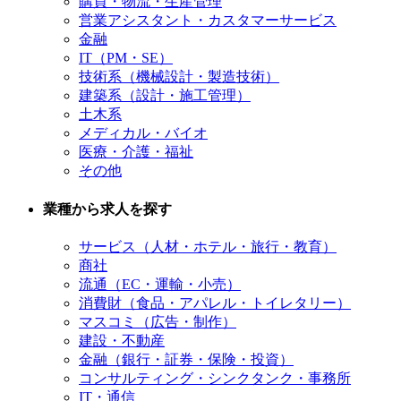
購買・物流・生産管理
営業アシスタント・カスタマーサービス
金融
IT（PM・SE）
技術系（機械設計・製造技術）
建築系（設計・施工管理）
土木系
メディカル・バイオ
医療・介護・福祉
その他
業種から求人を探す
サービス（人材・ホテル・旅行・教育）
商社
流通（EC・運輸・小売）
消費財（食品・アパレル・トイレタリー）
マスコミ（広告・制作）
建設・不動産
金融（銀行・証券・保険・投資）
コンサルティング・シンクタンク・事務所
IT・通信