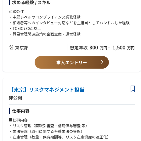
求める経験 / スキル
安全保障貿易管理に関連する業務全般、外為法、米国経済制裁、米国再輸
出規制への遵守対応、取引審査、相談案件対応、教育研修、国内外グルー
必須条件
プ会社の体制構築・整備支援、関係団体活動（日本貿易会、CISTEC等）、
・中堅レベルのコンプライアンス業務経験
経産省対応窓口（CP届出、包括承認取得、立入検査等）
・相談者等へのインタビュー対応などを主担当としてハンドルした経験
・TOEIC730点以上
③貿易管理課
・貿易管理関連施策の企画立案・運営経験
国内外貿易管理に関するグループ施策の企画立案・運営と、経済連携協定
希望条件
の適正利用やAEO事業者としての業務の適正運営を含むグループ内の関税
・外為法および輸出関連法規への一定の知見
800
1,500
東京都
想定年収
万円
~
万円
コンプライアンス推進に関する業務
・輸出取引審査の経験者（期間は問わず）
・通関士資格
求人エントリー
・ビジネスレベルの英語能力
【東京】リスクマネジメント担当
非公開
仕事内容
■仕事内容
・リスク管理（商取引審査・信用供与審査 等）
・業法管理（取引に関する各種業法の管理）
・在庫管理（数量・保有期間等、リスク在庫資産の適正化）