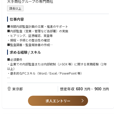
大手商社グループの専門商社
課長以上
仕事内容
■年間内部監査計画の立案・推進のサポート
■内部監査（営業・管理など各部署）の実施
・ヒアリング、証憑確認、実査等
・規程・手順との整合性の確認
■監査調書・監査報告書の作成
■監査指摘事項に対する改善フォローアップ
求める経験 / スキル
■内部統制評価（J-SOX）に関する評価支援
■親会社監査組織による監査への対応（資料提出、質問への回答等）
■必須要件
※経験やスキルに応じて、担当範囲や役割を決定します。
・企業での内部監査または内部統制（J-SOX 等）に関する実務経験（2年
以上）
・基本的なPCスキル（Word／Excel／PowerPoint 等）
■歓迎要件
・内部監査に関する資格（QIA／CIA／CISA／簿記2級等）
680
900
東京都
想定年収
万円
~
万円
求人エントリー