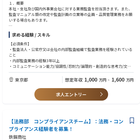
１．概要
本社・支社及び国内外事業会社に対する業務監査を担当頂きます。また、
監査マニュアル類の改定や監査計画の立案等の企画・品質管理業務をお願
いする場合もあります。
２．具体的な業務内容
求める経験 / スキル
監査先の業務運営(株主総会・取締役会運営等の経営統括業務、コンプライ
アンス関連業務、取引関連業務、財務経理、人事・総務、ITセキュリティ
【必須条件】
等)を網羅的に点検し、リスク管理の状況に応じて改善提言します。
・監査法人・公官庁又は会社の内部監査組織で監査業務を経験されている
また、リスクの濃淡に応じた取組みとしてテーマ監査も実施します。尚、
こと
国内外事業会社には工場設備を保有している先が多く、工場監査の視点も
・内部監査業務の経験3年以上
必要となります。当方監査マニュアル類に基づき監査先資料の読込みや現
・コミュニケーション能力/協調性/忍耐力/論理的・創造的な思考力/文章
場視察・関係者へのインタビュー等を行い、結果を報告書に纏める作業を
力があること
行いますが、監査実施時は2～4名程度の監査班を組成しますので、その一
1,000
1,600
東京都
想定年収
万円
~
万円
員として海外を含め1～2週間程度の往査出張をお願いします。
【歓迎条件】
・CIA、CPA等の資格保有
求人エントリー
・TOEIC730点以上
【法務部 コンプライアンスチーム】：法務・コン
プライアンス経験者を募集！
鉄鋼商社