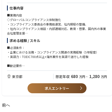
仕事内容
■業務内容
◇グローバルコンプライアンス体制強化
・コンプライアンス委員会の事務局運営、社内規程の整備、
・社内コンプライアンス相談・内部通報対応、教育・啓蒙、国内外の事業
会社管理支援
求める経験 / スキル
◇贈収賄リスクのマネジメント
・パートナーデューディリジェンスを含む取引審査、各種モニタリング、
■必須条件：
当局からの調査対応
・企業における法務・コンプライアンス関連の実務経験（5年程度）
・英語力：TOEIC700点以上+海外案件を英語で遂行した経験
◇トレードコンプライアンス
・安全保障貿易管理、制裁スクリーニング
■歓迎要件
・コンプライアンス事案・内部通報対応、贈収賄防止体制構築、安全保障
貿易管理、または制裁スクリーニングいずれかの実務経験
680
1,280
東京都
想定年収
万円
~
万円
・海外弁護士等と専門性の高いコミュニケーションが可能な英語力
・弁護士資格（海外の資格を含む）保有者
求人エントリー
前へ