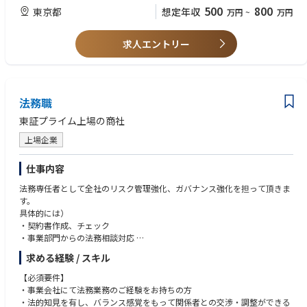
・経営管理本部
500
800
東京都
想定年収
万円
~
万円
求人エントリー
法務職
東証プライム上場の商社
上場企業
仕事内容
法務専任者として全社のリスク管理強化、ガバナンス強化を担って頂きま
す。
具体的には）
・契約書作成、チェック
・事業部門からの法務相談対応
・紛争処理、訴訟対応（顧問弁護士と連携）
求める経験 / スキル
・コンプライアンス関連業務
・内部統制の推進
【必須要件】
・その他 商事法務（株主総会、取締役会等の助言）
・事業会社にて法務業務のご経験をお持ちの方
・ご経験により部門マネジメント
・法的知見を有し、バランス感覚をもって関係者との交渉・調整ができる