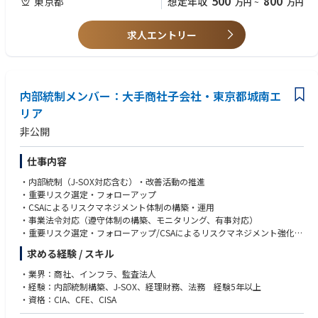
500
800
東京都
想定年収
貢献していくという私共の思いを表しています。
万円
~
万円
・J-SOX及び業務プロセス管理体制の確立・強化
■歓迎
・上記業務の標準化（属人化排除）・効率化
・CIA、CFE、CISA等資格
求人エントリー
・商社、インフラ・プロジェクト、事業投資に関する知見・経験
■所属部門
・チームリーダー経験
・経営管理本部 業務統制部
・Power Platform等の業務効率化ツールを用いた業務効率化経験
■キャリアパス
■求める人物像
内部統制メンバー：大手商社子会社・東京都城南エ
チームリーダー候補として、将来的にはチームマネジメントも担当いただ
・内部統制、リスクマネジメント、コンプライアンス領域での実務経験の
く想定です。
リア
深さ
・論理的思考力と構造的にリスクを整理する能力
非公開
■魅力
・現場とのコミュニケーション力、関係者を巻き込む推進力
・単なる統制運用担当ではなく、事業拡大・高度化に伴うリスクに対して
・主体的に判断・行動できる姿勢
「守り」と「攻め」の両面から事業を支える
仕事内容
・仕組み化・標準化を志向するマインドセット
・経営・環境・リスクに対して高いセンシティビティを持ち、具体的な施
・内部統制（J-SOX対応含む）・改善活動の推進
策をタイムリーに実行
・重要リスク選定・フォローアップ
・属人化を排し、仕組み化・再現性のある統制を志向する方にとって、組
・CSAによるリスクマネジメント体制の構築・運用
織づくりから関わることができる貴重な機会
・事業法令対応（遵守体制の構築、モニタリング、有事対応）
・重要リスク選定・フォローアップ/CSAによるリスクマネジメント強化
■就業環境：
・事業法令関連の遵守体制構築、モニタリング、有事対応
残業時間は閑散期は月10～20時間程度、繁忙期は月30～40時間程度。な
求める経験 / スキル
・関係会社管理体制強化
お実働7時間15分となるため、一般的な8時間勤務と比較するとそこまで多
・J-SOX及び業務プロセス管理体制の確立・強化
・業界：商社、インフラ、監査法人
くなりません。月10日程度の在宅勤務の活用実績があり時差出勤も可能、
・上記業務の標準化（属人化排除）・効率化
・経験：内部統制構築、J-SOX、経理財務、法務 経験5年以上
服装自由、年間休日125日と、働きやすい環境です。
・資格：CIA、CFE、CISA
※2024年にオフィスリノベーション済。オフィスは非常に綺麗です。
■所属部門