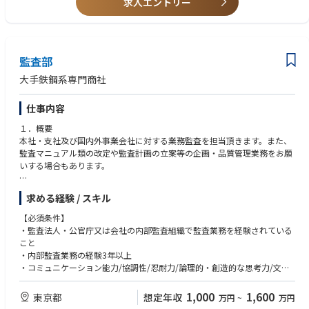
求人エントリー
の知見・経験
監査部
大手鉄鋼系専門商社
仕事内容
１．概要
本社・支社及び国内外事業会社に対する業務監査を担当頂きます。また、
監査マニュアル類の改定や監査計画の立案等の企画・品質管理業務をお願
いする場合もあります。
２．具体的な業務内容
求める経験 / スキル
監査先の業務運営(株主総会・取締役会運営等の経営統括業務、コンプライ
アンス関連業務、取引関連業務、財務経理、人事・総務、ITセキュリティ
【必須条件】
等)を網羅的に点検し、リスク管理の状況に応じて改善提言します。
・監査法人・公官庁又は会社の内部監査組織で監査業務を経験されている
また、リスクの濃淡に応じた取組みとしてテーマ監査も実施します。尚、
こと
国内外事業会社には工場設備を保有している先が多く、工場監査の視点も
・内部監査業務の経験3年以上
必要となります。当方監査マニュアル類に基づき監査先資料の読込みや現
・コミュニケーション能力/協調性/忍耐力/論理的・創造的な思考力/文章
場視察・関係者へのインタビュー等を行い、結果を報告書に纏める作業を
力があること
行いますが、監査実施時は2～4名程度の監査班を組成しますので、その一
1,000
1,600
東京都
想定年収
万円
~
万円
員として海外を含め1～2週間程度の往査出張をお願いします。
【歓迎条件】