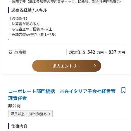
・法務関連（基本条項等の契約書チェック、印紙税、親会社専門部署に対
する確認等）
求める経験 / スキル
・その他バックオフィスに関わる業務
【必須条件】
・決算書が読める方
・与信審査のご経験3年以上
・英語力(読み書き可能レベル）
【歓迎】
・リスクマネジメント経験
542
837
東京都
想定年収
万円
~
万円
・商社での貿易知識のある方
・金融業界でのご経験
求人エントリー
コーポレート部門統括 ※在イタリア子会社経営管
理責任者
非公開
課長以上
海外勤務あり
仕事内容