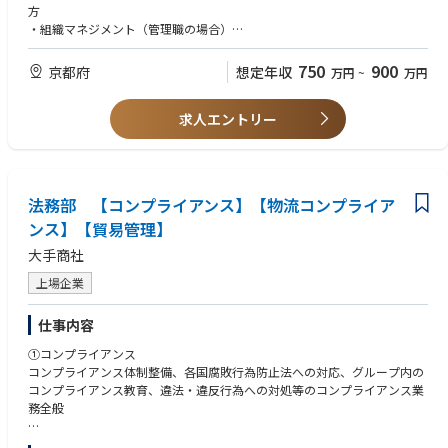
方
・組織マネジメント（管理職の場合）
【歓迎要件】
・商社にてご就労経験をお持ちの方
750
900
京都府
想定年収
万円
~
万円
・少人数法務組織の中核として、実務を主体的に推進いただける方
・経営陣・事業部門と円滑にコミュニケーションできる方
求人エントリー
法務部 【コンプライアンス】【物流コンプライア
ンス】【貿易管理】
大手商社
上場企業
仕事内容
①コンプライアンス
コンプライアンス体制整備、各国腐敗行為防止法への対応、グループ内の
コンプライアンス教育、違法・違反行為への対処等のコンプライアンス業
務全般
②物流コンプライアンス