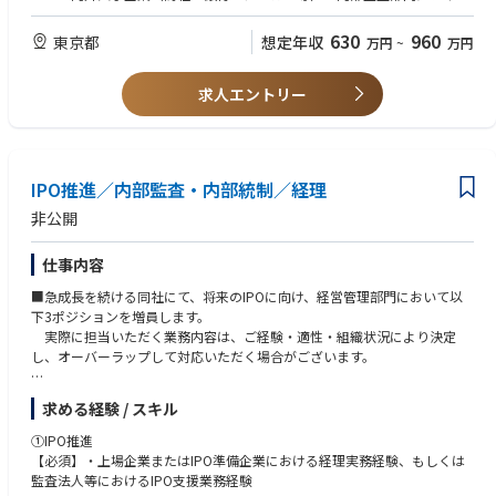
・コンプライアンス監査対応
監査経験
・リスクマネジメント評価
・TOEIC(R)テスト500点以上の英語力
630
960
東京都
想定年収
万円
~
万円
・業務監査支援
・普通自動車運転免許
・監査対象部門の業務改善支援
・コンプライアンス遵守を徹底する為の啓蒙活動
求人エントリー
■歓迎条件：
・内部監査の売掛金残高監査調査表における指摘事項事項抽出
・公認内部監査人の資格を有する方
（2）内部統制対応
・J-SOX対応
IPO推進／内部監査・内部統制／経理
・業務プロセスにおけるフローチャートの構築
・業務記述書 等の文書作成
非公開
・リスクコントロールマトリクス
・その他内部統制文書の作成及び体制整備支援
仕事内容
・内部統制観点からの回答に対する精査の業務
■急成長を続ける同社にて、将来のIPOに向け、経営管理部門において以
[組織]
下3ポジションを増員します。
・内部監査室（10名）への配属となります。
実際に担当いただく業務内容は、ご経験・適性・組織状況により決定
し、オーバーラップして対応いただく場合がございます。
①IPO推進
求める経験 / スキル
中核メンバーとしての業務をお任せいたします。
社長・CFO・管理部門役員とともに、主に会計・内部統制分野の体系構
①IPO推進
築を推進いただきます。
【必須】・上場企業またはIPO準備企業における経理実務経験、もしくは
監査法人等におけるIPO支援業務経験
・内部統制、ガバナンスの推進