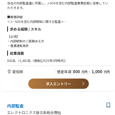
当社の内部監査室に所属し、J-SOXを含む内部監査業務全般に従事してい
ただきます。
■業務詳細
＜J－SOXを含む内部統制に関する監査＞
・内部統制の評価者として、内部統制全般の整備・運用状況の有効性の評
求める経験 / スキル
価
・金商法に基づく財務報告に係る内部統制報告制度の構築支援、体制整備
【必須】
後の評価の実施
・内部統制のご経験ある方
・普通運転免許
■業務監査
従業員数
・年間を通じた本社及び子会社の各部門及び各拠点に関する業務監査の実
施
842名
（1,482名（連結)[2025年3月時点]）
800
1,000
愛知県
想定年収
万円
~
万円
求人エントリー
内部監査
エレクトロニクス独立系総合商社