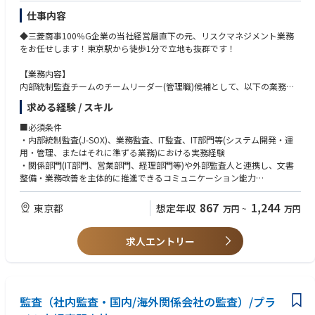
仕事内容
◆三菱商事100％G企業の当社経営層直下の元、リスクマネジメント業務
をお任せします！東京駅から徒歩1分で立地も抜群です！
【業務内容】
内部統制監査チームのチームリーダー(管理職)候補として、以下の業務を
担当いただきます。
求める経験 / スキル
1. 内部統制(J-SOX) 監査の推進 → 2029年度までは次期基幹システム更改
■必須条件
に伴う対応が大半を占めます。
・内部統制監査(J-SOX)、業務監査、IT監査、IT部門等(システム開発・運
2. ITやDXの知見を活かした、監査業務のDX化・高度化の推進
用・管理、またはそれに準ずる業務)における実務経験
3. 監査部主管システムに関する運用・保守
・関係部門(IT部門、営業部門、経理部門等)や外部監査人と連携し、文書
整備・業務改善を主体的に推進できるコミュニケーション能力
【業務詳細】
■歓迎条件：
867
1,244
東京都
想定年収
万円
~
万円
1. 内部統制監査の推進
・システム開発における上流工程(企画・要件定義・基本設計等)のマネジ
- 次期基幹システム更改に伴う内部統制文書の見直し・変更対応
メント経験
- 基幹システムの要件定義書や設計書を読み込んだ上での文書化支援
求人エントリー
・コンサルタントとしての業務経験
- 次期基幹システムPMOとの連携（開発フェーズや運用設計における内部
・業務プロセスのDX化・業務改革の推進経験
統制関連の支援も含む）
・IT系監査の実務経験(システム監査、セキュリティ監査、IT統制評価等)
- 変更内容における外部監査人への確認
・監査関連資格：CIA(公認内部監査人)、CISA(公認情報システム監査人)、
システム監査技術者など
監査（社内監査・国内/海外関係会社の監査）/プラ
2. 文書化支援
・情報セキュリティ関連資格：CISM(公認情報セキュリティマネージャ
- 営業部局やコーポレート部局における運用変更、新規取引開始、システ