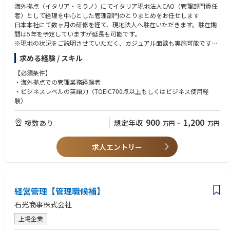
海外拠点（イタリア・ミラノ）にてイタリア現地法人CAO（管理部門責任
者）として経理を中心とした管理部門のとりまとめをお任せします
日本本社にて数ヶ月の研修を経て、現地法人へ駐在いただきます。駐在期
間は5年を予定していますが延長も可能です。
※現地の状況をご説明させていただく、カジュアル面談も実施可能です※
■具体的には
求める経験 / スキル
・海外法人の経理を中心とした管理部門業務全般
（経理、人事、総務、契約関連など）
【必須条件】
・日本本社へのレポーティング
・海外拠点での管理業務経験者
■海外拠点 イタリア・ミラノ
・ビジネスレベルの英語力（TOEIC700点以上もしくはビジネス使用経
験）
900
1,200
複数あり
想定年収
万円
~
万円
求人エントリー
経営管理【管理職候補】
石光商事株式会社
上場企業