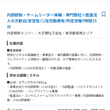
【ポジション魅力】
- 内部統制監査を専門とする少数精鋭のチームで、個々の裁量と責任が大
きく、主体的に業務を進められる環境です。
内部統制・チームリーダー候補：専門商社※監査法
- 次期基幹システム更改という全社的な重要プロジェクトにおいて、内部
人の方歓迎/安定性◎/在宅勤務有/所定労働7時間15
統制対応の中核として、文書整備から外部監査対応まで一連のプロセスを
分
リードする経験を積むことができます。
- 親会社、各事業部門、IT部門、外部監査人など、多様な関係者と関わりな
内部統制メンバー：大手商社子会社・東京都城南エリア
がら、ガバナンス全体を俯瞰する視点が養われます。
- 監査業務のDX化・高度化を自ら企画・推進できるため、単なるチェック
仕事内容
業務にとどまらず、「仕組みをつくる監査」「価値を生む内部統制」に携
わることができます。
■業務概要：
- 管理職候補として、チームマネジメントや人材育成を通じて、将来を見
物流ビジネスの高機能化・事業拡大・海外展開の進展に伴い、内部統制・
据えた内部統制・監査体制の構築に関与できます。
コンプライアンス体制の一層強化のため、以下業務を行っていただきま
- 専門性を尊重し合いながら、落ち着いた雰囲気の中で腰を据えて仕事に
す。
取り組める職場です。
・内部統制（J-SOX対応含む）・改善活動の推進
・重要リスク選定・フォローアップ
求める経験 / スキル
【当社について】
・CSA（Control Self Assessment）によるリスクマネジメント体制の構
三菱商事100％G企業で、石炭・鉄鉱石や、アルミ・銅・貴金属、さらに
築・運用
■必須：以下いずれか3年以上
はニッケル・クロム・レアメタル等の原料・素材などを含む金属資源全般
・事業法令対応（遵守体制の構築、モニタリング、有事対応）
・事業会社での内部統制（J-SOX含む）・内部監査・リスクマネジメント
を総合的に取り扱う金属商社です。
（CSA/ERM）・コンプライアンス業務
■入社後にお任せしたい業務
・監査法人・コンサルファームでのアドバイザリー業務（内部統制構築支
【RtM】とは Resource to Market の略称で、「金属資源を市場へ」すなわ
・重要リスク選定・フォローアップ/CSAによるリスクマネジメント強化
援、J-SOX評価等）
ち最良の形で「金属資源のサプライヤーとユーザーを結び付ける」ことを
・事業法令関連の遵守体制構築、モニタリング、有事対応
・経理・財務・法務等の管理部門における統制関連業務
企業活動の根幹とし、地球環境の保全に努めつつ、持続的な社会の発展に
・関係会社管理体制強化