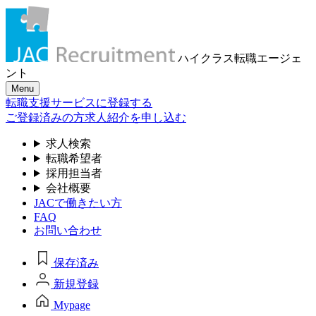
ハイクラス転職
エージェ
ント
Menu
転職支援サービスに登録する
ご登録済みの方
求人紹介を申し込む
求人検索
転職希望者
採用担当者
会社概要
JACで働きたい方
FAQ
お問い合わせ
保存済み
新規登録
Mypage