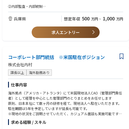
・J-SOXの整備（3点セットなど）
②内部監査・内部統制
・税務会計から財務会計への移行
【必須】・会計監査の実務経験、もしくは上場企業における経理実務経験
・会計における諸規定、ルールの策定
500
1,000
兵庫県
想定年収
万円
~
万円
・海外子会社との連結決算体系構築
③経理
・その他特命事項 等
【必須】・事業会社における経理実務経験
求人エントリー
②内部監査・内部統制
①②③共通
監査部門にて、以下のような業務をお任せいたします。
【歓迎】・公認会計士または日商簿記1級レベルの知見
・連結決算の実務経験
・内部監査（とくに会計監査）
・ビジネスにおける英語使用経験
コーポレート部門統括 ※米国駐在ポジション
・内部統制、J-SOX対応
・各種ルール策定、環境整備
株式会社内村
・コンプライアンス推進
課長以上
海外勤務あり
③経理
経理部門にて、本社またはグループ会社の経理実務をお任せいたしま
仕事内容
す。
海外拠点（アメリカ・アトランタ）にて米国現地法人CAO（管理部門責任
者）として経理を中心とした管理部門のとりまとめをお任せします
・単体決算（月次、四半期、年次）
原則、日本本社にて数ヶ月の研修を経て、現地法人へ駐在いただきます。
・連結決算（国内子会社）
駐在期間は5年を予定していますが延長も可能です。
・税務申告
※現地の状況をご説明させていただく、カジュアル面談も実施可能です※
・予実管理、差異分析
■具体的には
・債権・債務、売掛金・買掛金の管理
求める経験 / スキル
・海外法人の経理を中心とした管理部門業務全般
・出納業務 等