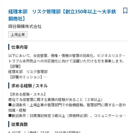
経理本部 リスク管理部【創立350年以上～大手鉄
鋼商社】
岡谷鋼機株式会社
上場企業
仕事内容
以下において、与信管理、債権・債務の管理の効率化、ビジネスリスク・
トラブル未然防止への対応強化に向けて活躍いただける方を募集します。
【部署】
経理本部 リスク管理部
【部署のミッション】
・取引先の与信管理を実施し、貸倒れ損失の発生防止
求める経験 / スキル
・国内、海外子会社の与信管理のサポート・指導
・債権・債務の管理、債権保全の実施
【求める経験・スキル】
・ビジネスリスク・トラブルの発生防止
商社で与信管理に関する業務の経験があること（３年以上）
【業務内容】
■必須条件：上場企業の管理部門での勤務経験。管理部門に関する一定の
・取引先（与信先・仕入先）の調査、業績・財務内容の分析。
知識・経験
決裁者が可否判断をするための与信コメントを作成
■歓迎条件：日商簿記検定３級以上（昇格時必須）、コミュニケーション
・営業部署からの与信相談への対応
能力の高い方
従業員数
・債権・債務の管理（主に滞留債権の管理、解消に向けて営業部署と協
議）
6,477名
（（単体）732名 2025年2月現在）