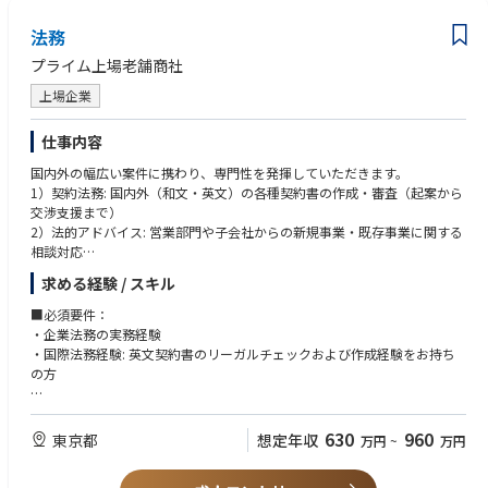
法務
プライム上場老舗商社
上場企業
仕事内容
国内外の幅広い案件に携わり、専門性を発揮していただきます。
1）契約法務: 国内外（和文・英文）の各種契約書の作成・審査（起案から
交渉支援まで）
2）法的アドバイス: 営業部門や子会社からの新規事業・既存事業に関する
相談対応
3）コンプライアンス対応: 内部通報窓口の運営、コンプライアンスリスク
求める経験 / スキル
の管理、社内研修の企画・講師
4）知財管理: 特許・商標出願等の知的財産権マネジメント
■必須要件：
5）戦略法務・その他: M&Aにおける法務デューデリジェンス・登記手続、
・企業法務の実務経験
訴訟対応、弁護士・弁理士との連携
・国際法務経験: 英文契約書のリーガルチェックおよび作成経験をお持ち
の方
■歓迎要件：
・内部通報制度の相談対応経験（ハラスメント相談等）
630
960
東京都
想定年収
万円
~
万円
・上場企業での法務実務経験
・法務以外の隣接領域（税務・会計・監査・情報システム・人事労務等）