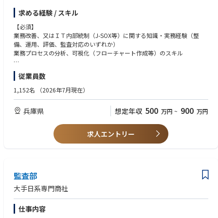
【業務改善】
求める経験 / スキル
各部署の業務プロセスに関するヒアリング、現状分析（As-Is）
業務フロー図等の作成によるプロセスの可視化
【必須】
課題特定、改善策の立案（システム化、ツール導入、手順変更等）
業務改善、又はＩＴ内部統制（J-SOX等）に関する知識・実務経験（整
あるべき姿（To-Be）の設計、関係部署との合意形成
備、運用、評価、監査対応のいずれか）
改善策の実行支援、効果測定、定着化フォロー
業務プロセスの分析、可視化（フローチャート作成等）のスキル
【ＩＴ内部統制（J-SOX対応）】
ＩＴ全般統制（ITGC）、ＩＴ業務処理統制（ITAC）に関する規程・手順の
従業員数
整備、見直し
【任意】
リスクコントロールマトリクス（RCM）、業務記述書、フローチャートの
卸売業または関連業界の業務知識
1,152名
（2026年7月現在）
作成・更新
内部監査（ＩＴ監査含む）の経験
統制活動の運用状況モニタリング、有効性評価（自己点検）
プロジェクトマネジメントの経験
500
900
兵庫県
想定年収
万円
~
万円
内部監査部門や監査法人との連携、監査対応（資料提出、質疑応答）
情報セキュリティに関する知識・実務経験
統制上の不備事項に対する改善策の立案・実行支援
システム開発・導入プロジェクトへの参画経験
【現場教育・啓蒙】
求人エントリー
改善された業務プロセスやＩＴ統制に関する社内研修の企画・実施、啓蒙
活動
将来的には、全社的な業務改革プロジェクトの推進リーダーや、ＩＴガバ
ナンス・リスク管理領域の専門家としてのキャリアパスが考えられます。
監査部
業務とＩＴ、統制のバランスを取りながら会社全体の最適化に貢献できる
大手日系専門商社
役割です。
仕事内容