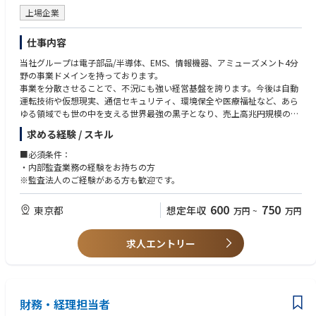
上場企業
仕事内容
当社グループは電子部品/半導体、EMS、情報機器、アミューズメント4分
野の事業ドメインを持っております。
事業を分散させることで、不況にも強い経営基盤を誇ります。今後は自動
運転技術や仮想現実、通信セキュリティ、環境保全や医療福祉など、あら
ゆる領域でも世の中を支える世界最強の黒子となり、売上高兆円規模の世
界の競合とも伍して戦える「グローバル競争に勝ち残る企業」を目指しま
求める経験 / スキル
す。
■必須条件：
■業務内容：
・内部監査業務の経験をお持ちの方
当社の内部監査担当を募集しております。
※監査法人のご経験がある方も歓迎です。
将来的には当社の中核メンバーとして活躍を期待しております。
600
750
東京都
想定年収
万円
~
万円
■業務詳細：
ご経験に合わせて下記いずれかの業務をお任せします。
ご経験に合わせてお任せするためご安心ください。
求人エントリー
・J-SOX整備・運用評価
・J-SOX整備段階IT統制評価
・内部監査（計画立案・実施）
・内部統制報告書作成
財務・経理担当者
・経営層および部門長への監査結果の報告