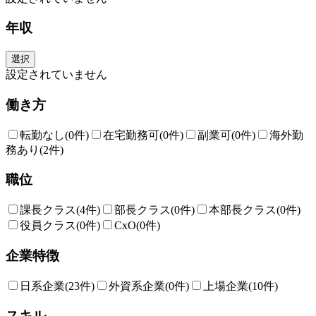
年収
選択
設定されていません
働き方
転勤なし
(0件)
在宅勤務可
(0件)
副業可
(0件)
海外勤
務あり
(2件)
職位
課長クラス
(4件)
部長クラス
(0件)
本部長クラス
(0件)
役員クラス
(0件)
CxO
(0件)
企業特徴
日系企業
(23件)
外資系企業
(0件)
上場企業
(10件)
スキル