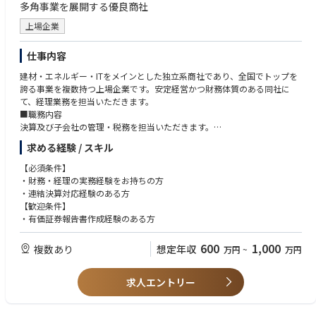
・海外事業所、海外グループの対応
多角事業を展開する優良商社
・国内グループ企業の対応
・社内への改善提言、改善状況のフォローアップ
上場企業
■キャリアパス：
仕事内容
入社後はJ-SOX評価から初めて頂き、当社の業務に慣れて頂きましたら、
建材・エネルギー・ITをメインとした独立系商社であり、全国でトップを
業務監査等にも対応頂けます。
誇る事業を複数持つ上場企業です。安定経営かつ財務体質のある同社に
当社は海外事業所もあるため、英語を活用した業務に携わることも可能な
て、経理業務を担当いただきます。
環境です。
■職務内容
決算及び子会社の管理・税務を担当いただきます。
■組織構成：
・単体決算
当社の内部監査の部署は9名にて構成されており、男女半分ずつくらいの
求める経験 / スキル
・連結決算作成業務
割合となります。
・子会社管理
【必須条件】
・取引審査
■就業環境：
・財務・経理の実務経験をお持ちの方
・資金管理
月平均残業20時間以下、テレワークを活用しており比較的自由度高く就業
・連結決算対応経験のある方
・内部統制
頂くことが可能な環境です。
【歓迎条件】
現在も４割の交代出社でリモート環境を継続しています。
・有価証券報告書作成経験のある方
出張は国内は月1回ほど、海外を担当する場合は年２～3回ほど可能性がご
ざいます。
600
1,000
複数あり
想定年収
万円
~
万円
求人エントリー