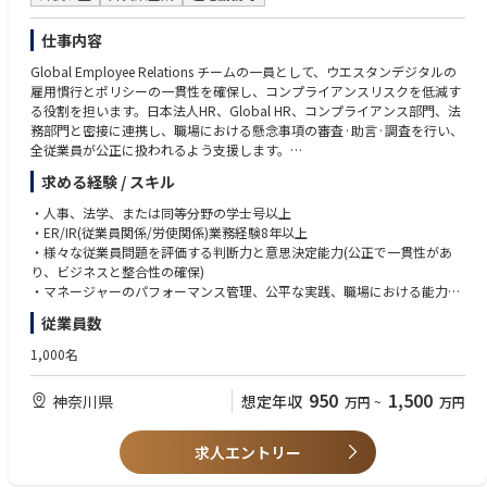
仕事内容
Global Employee Relations チームの一員として、ウエスタンデジタルの
雇用慣行とポリシーの一貫性を確保し、コンプライアンスリスクを低減す
る役割を担います。日本法人HR、Global HR、コンプライアンス部門、法
務部門と密接に連携し、職場における懸念事項の審査·助言·調査を行い、
全従業員が公正に扱われるよう支援します。
求める経験 / スキル
■具体的な業務は以下の通りです
・労働法および会社方針に沿った懲戒処分、カウンセリング、苦情処理、
・人事、法学、または同等分野の学士号以上
労働紛争、適正手続審査、解雇手続等、ER業務全般のマネジメント
・ER/IR(従業員関係/労使関係)業務経験8年以上
・ER関連事項について、日本法人における従業員およびマネージャーの主
・様々な従業員問題を評価する判断力と意思決定能力(公正で一貫性があ
要窓口として、ガイダンスとサポートを提供
り、ビジネスと整合性の確保)
・徹底した事実確認を通じた職場調査・支援、ビジネス判断や従業員対応
・マネージャーのパフォーマンス管理、公平な実践、職場における能力向
をサポートする提言
上を支援するコーチングスキル
従業員数
・労働組合・労使関係におけるHR代表として、関連部門と連携し、戦略策
・苦情処理、職場調査、多様な従業員関係問題(マネージャー·従業員間の
定、交渉実行、労働組合との建設的な協力関係の構築を推進
対立、パフォーマンス問題、行動上の不正行為、ポリシー違反など)に関す
1,000名
・ERポリシーに関するガイダンス提供、一貫した解釈・適用・コミュニケ
るアドバイザリー経験
ーションの確保
・分析力と問題解決能力(データ解釈、トレンド特定、情報に基づき、会社
950
1,500
神奈川県
想定年収
万円
~
万円
・ER関連プロジェクトのリード、継続的な改善活動により、従業員満足度
の意思決定をサポート)
と組織効果の向上を実現
・組織の全レベルおよび部門横断チームとの強固な関係構築·維持能力
・ERに焦点を当てたトレーニングプログラムの企画・実施（マネージャー
・傾聴力と説得力のあるコミュニケーション能力(行動への影響力発揮、説
求人エントリー
能力開発、ポリシー教育、ER/IR研修など）
明責任の推進、ポジティブな結果の創出が可能
・懲戒処分通知書、是正措置文書、調査報告書の作成・発行（正確性、明
・労働法に関する確かな知識と、職場シナリオへの実践的適用力