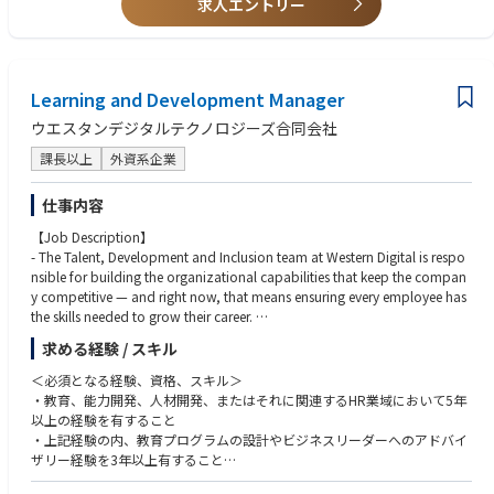
求人エントリー
•経営層および各部門責任者との連携による人事課題の解決支援
•人事関連データの分析および各種レポートの作成、台湾本社の人事部門
との連携およびHR関連プロジェクトへの参画
労務管理
Learning and Development Manager
•既存の労務担当者と連携した労務関連業務の一部担当
ウエスタンデジタルテクノロジーズ合同会社
•勤怠管理、休職・復職、退職等に関する各種対応
•従業員からの労務関連相談への対応および関係部署との調整
課長以上
外資系企業
•労務関連業務における課題の把握および業務改善の推進
仕事内容
組織・人員戦略
•事業戦略に基づく人員計画、人員配置および組織体制・組織編制の企
【Job Description】
画・提案
- The Talent, Development and Inclusion team at Western Digital is respo
•組織および人員に関する課題の分析、組織開発・人員最適化に向けた施
nsible for building the organizational capabilities that keep the compan
策の立案・実行
y competitive — and right now, that means ensuring every employee has
•組織改編等の組織・人事施策の企画・推進
the skills needed to grow their career.
•PIP（Performance Improvement Plan）等の人事施策への対応・推進
- The Learning and Development Manager – Japan will own the end-to-e
求める経験 / スキル
nd learning assessment and delivery for WD's Japan workforce, translatin
g global priorities into practical, locally resonant programs that build re
＜必須となる経験、資格、スキル＞
al capability at every level of the organization.
・教育、能力開発、人材開発、またはそれに関連するHR業域において5年
- This role works closely with Japan business leaders and the global Tale
以上の経験を有すること
nt, Development and Inclusion team to identify where the gaps are, desig
・上記経験の内、教育プログラムの設計やビジネスリーダーへのアドバイ
n solutions that close them, and measure whether the learning is effective
ザリー経験を3年以上有すること
in building and using both professional and technical skills.
・組織規模に応じた能力ギャップを解消する学習プログラムの設計・提供