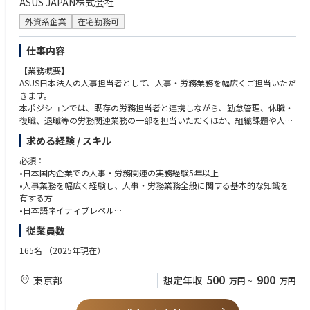
ASUS JAPAN株式会社
外資系企業
在宅勤務可
仕事内容
【業務概要】
ASUS日本法人の人事担当者として、人事・労務業務を幅広くご担当いただ
きます。
本ポジションでは、既存の労務担当者と連携しながら、勤怠管理、休職・
復職、退職等の労務関連業務の一部を担当いただくほか、組織課題や人事
課題の分析、人員配置・組織体制の検討、人事施策の企画・実行など、幅
求める経験 / スキル
広い人事業務に携わっていただきます。
また、経営層や各部門責任者と連携し、組織戦略や人材戦略の観点から、
必須：
組織・人員に関する課題を整理し、改善施策の企画・実行を推進していた
•日本国内企業での人事・労務関連の実務経験5年以上
だきます。PIP（Performance Improvement Plan）や組織改編、人員最適
•人事業務を幅広く経験し、人事・労務業務全般に関する基本的な知識を
化等の人事施策にも関わり、事業成長を支える戦略人事としてご活躍いた
有する方
だくことを期待しています。
•日本語ネイティブレベル
台湾本社や社内各部門とも連携しながら、日本法人の組織・人事課題に対
•英語ビジネス会話可能なレベル もしくは 中国語ビジネスレベル＋英語日
従業員数
して主体的に取り組み、幅広い人事経験を積むことができるポジションで
常会話レベル（読み書き聞き取り）
す。
165名
（2025年現在）
歓迎(Nice to have)：
【主な担当業務内容】
•組織人事、人事企画またはHRBPとしての実務経験
500
900
東京都
想定年収
万円
~
万円
人事業務全般・HR企画
•PIP（Performance Improvement Plan）、人員最適化に関する実務経験
•人事関連業務全般およびHR施策・制度の企画、運用、改善
•外資系企業またはグローバル企業での人事経験
•組織および人事課題の分析、課題解決に向けた施策の企画・実行