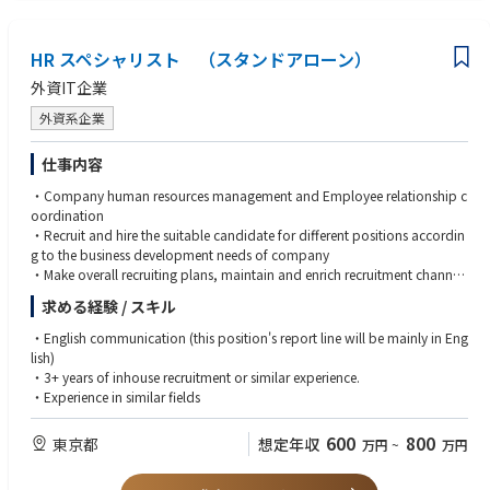
瞭性、法的コンプライアンスの確保）
・労働組合対応または労使関係の実務経験があれば、尚可
・週次ER/IRレポート、懲戒案件等のフォローアップ、会社判断とトレン
ド分析のサポート
HR スペシャリスト （スタンドアローン）
外資IT企業
外資系企業
仕事内容
・Company human resources management and Employee relationship c
oordination
・Recruit and hire the suitable candidate for different positions accordin
g to the business development needs of company
・Make overall recruiting plans, maintain and enrich recruitment channel
s, timely expanding new channels and enriching talent input channels
求める経験 / スキル
・Responsible for building the company's talent pool and reserving tale
nts for the company
・English communication (this position's report line will be mainly in Eng
・Analyze the recruitment effect regularly, support company evaluation/
lish)
KPI review of company members
・3+ years of inhouse recruitment or similar experience.
・Experience in similar fields
600
800
東京都
想定年収
万円
~
万円