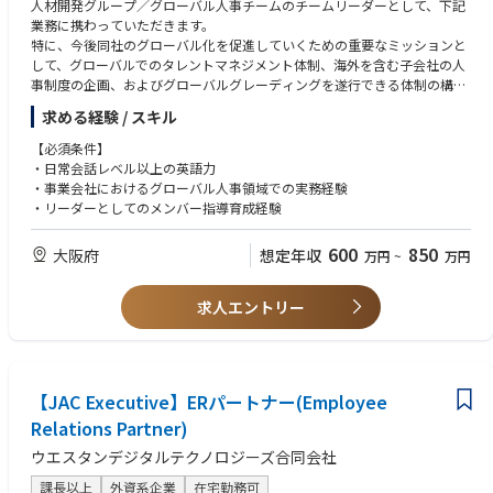
人材開発グループ／グローバル人事チームのチームリーダーとして、下記
業務に携わっていただきます。
特に、今後同社のグローバル化を促進していくための重要なミッションと
して、グローバルでのタレントマネジメント体制、海外を含む子会社の人
事制度の企画、およびグローバルグレーディングを遂行できる体制の構築
が急がれています。
求める経験 / スキル
◆日本本社および海外子会社の人事制度企画運営の管轄およびメンバーマ
ネジメント
【必須条件】
・海外拠点の人事制度の構築、運用
・日常会話レベル以上の英語力
・海外拠点の就業規則・社内規程の改訂、整備、運用
・事業会社におけるグローバル人事領域での実務経験
・海外拠点における労務リスクの整理、対策検討
・リーダーとしてのメンバー指導育成経験
・グローバル共通の評価制度の導入、浸透
・グローバル共通の求める人財像の浸透
600
850
大阪府
想定年収
万円
~
万円
・人材マネジメントシステム構築の支援
【組織構成】人材開発グループマネージャーグローバル人事グループリー
ダー（★当該ポジション）ーメンバー2名（30代女性）
求人エントリー
【JAC Executive】ERパートナー(Employee
Relations Partner)
ウエスタンデジタルテクノロジーズ合同会社
課長以上
外資系企業
在宅勤務可