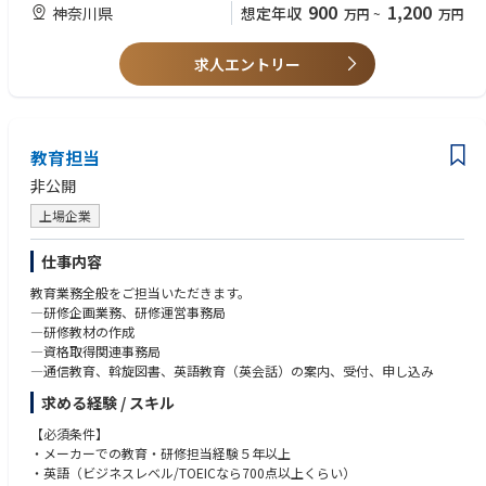
- This role will report to the Director, Talent Development and Inclusion, A
経験
900
1,200
神奈川県
想定年収
万円
~
万円
sia-Pacific Region and is an incredible opportunity to be part of a global
・シニアビジネスリーダーとの信頼関係構築能力、および、事業課題を学
team and partnering on global programs while also having accountabili
習施策に落とし込むスキル
ty for learning and development for all teams in Japan.
求人エントリー
＜あれば望ましいスキル＞
【Essential Duties and Responsibilities】
・テクノロジー導入やDXに関連する学習プログラムの設計経験
- Partner with Japan business unit leaders to align the local learning need
・ADDIE、デザイン思考などといった研修設計手法の理解
s with WD's global priorities and organizational transformation objectiv
・グローバルマトリクス組織での勤務経験
教育担当
es.
・コーチング／ファシリテーション資格
- Work closely with HR business partner, HR experience partner and Oper
・中規模〜大規模の外資系テクノロジー企業または製造業での経験
非公開
ation partner to address challenges in Japan, ensuring programs are rele
vant to the Japan business context.
上場企業
- Advise senior Japan stakeholders on training needed for workforce rea
diness, translating capability into practical learning recommendations th
仕事内容
at connect directly to business performance and competitive positionin
教育業務全般をご担当いただきます。
g.
―研修企画業務、研修運営事務局
- Analyze Japan-specific capability gaps knowledge, skills and behavior
―研修教材の作成
s; develop a multi-year learning roadmap that supports both immediate
―資格取得関連事務局
needs and long-term business objectives.
―通信教育、斡旋図書、英語教育（英会話）の案内、受付、申し込み
- Design and deliver blended learning solutions — including in-person wo
rkshops, virtual instructor-led sessions, and self-directed digital content a
求める経験 / スキル
cross Japan employee populations at all levels.
- Facilitate learning experiences in both Japanese and English, adapting
【必須条件】
global curriculum to reflect Japan workplace norms, communication sty
・メーカーでの教育・研修担当経験５年以上
les, and learner expectations.
・英語（ビジネスレベル/TOEICなら700点以上くらい）