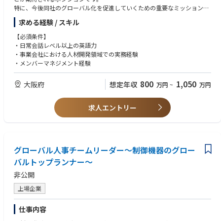
特に、今後同社のグローバル化を促進していくための重要なミッションと
して、グローバルでの組織開発・人材開発を滞りなく遂行できる体制の構
求める経験 / スキル
築が急がれています。
【必須条件】
・日常会話レベル以上の英語力
【組織構成】人材開発グループマネージャー（★当該ポジション）
・事業会社における人材開発領域での実務経験
ー①グローバル人事チーム（メンバー4名）
・メンバーマネジメント経験
ー②採用・教育チーム（メンバー6名：派遣含む）
ー③事務サポートチーム（メンバー5名）
800
1,050
大阪府
想定年収
万円
~
万円
求人エントリー
グローバル人事チームリーダー～制御機器のグロー
バルトップランナー～
非公開
上場企業
仕事内容