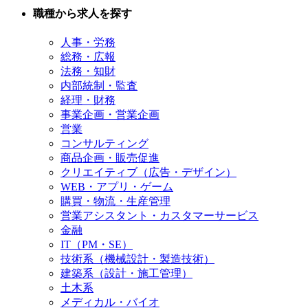
職種から求人を探す
人事・労務
総務・広報
法務・知財
内部統制・監査
経理・財務
事業企画・営業企画
営業
コンサルティング
商品企画・販売促進
クリエイティブ（広告・デザイン）
WEB・アプリ・ゲーム
購買・物流・生産管理
営業アシスタント・カスタマーサービス
金融
IT（PM・SE）
技術系（機械設計・製造技術）
建築系（設計・施工管理）
土木系
メディカル・バイオ