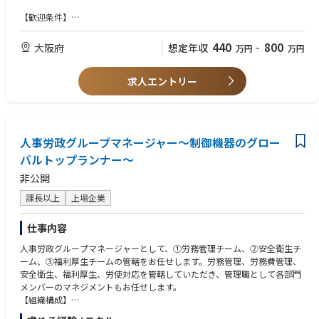
- Measure learning effectiveness through defined metrics — completion ra
tes, behavioral indicators and manager-reported capability change — an
【歓迎条件】
d monitor progress in partnership with Japan HR team.
・選抜型研修の企画、運営の経験
- Coordinate with the global Talent Development and Inclusion team to l
・グローバル研修の企画、立案経験
440
800
大阪府
想定年収
万円
~
万円
ocalize enterprise learning frameworks, contributing Japan market insigh
・（1000人以上規模の会社）タレントマネジメントシステムの運用経験
t to global program design while maintaining consistency with WD's glo
bal learning standards.
求人エントリー
【歓迎資格】
- Identify and manage external learning vendors or content partners wher
・キャリアコンサルタント
e in-house capacity requires supplementation, owning the quality and rel
・産業カウンセラー
evance of any third-party learning content deployed in Japan.
・メンタルヘルスマネジメント
・衛生管理者1種
人事労政グループマネージャー～制御機器のグロー
バルトップランナー～
非公開
課長以上
上場企業
仕事内容
人事労政グループマネージャーとして、①労務管理チーム、②安全衛生チ
ーム、③福利厚生チームの管轄をお任せします。労務管理、労務費管理、
安全衛生、福利厚生、労使対応を管轄していただき、管理職として各部門
メンバーのマネジメントもお任せします。
【組織構成】
人事労務グループマネージャー（★当該ポジション）