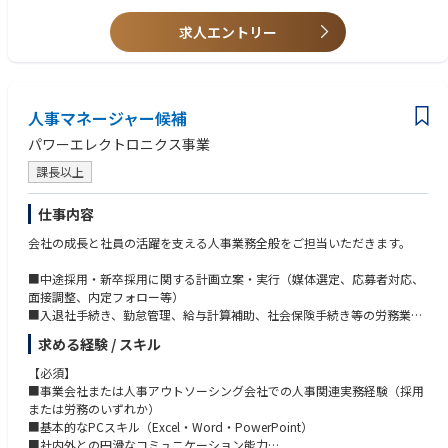
【歓迎】
求人エントリー
・ペースの速い、海外含めたダイナミックな環境での就業経験
【求める人物像】
・ビジネス リーダーや人事部門の同僚と効果的に協業し、主体性をもって
複数の課題に向き合える方、問題を積極的に解決できる能力を備えている
人事マネージャー候補
方を希望します
・現在、弊社はHR Service Modelの変革期/過渡期です。HR Policyやシス
パワーエレクトロニクス事業
テムだけでなく、最終的にはカルチャーやマインドセットに至るまで、グ
課長以上
ローバル標準への転換を段階的に進めていきます。そのような環境下で、
これまでのやり方を理解し、リーダー/社員に寄り添い、情熱をもって変
革を一緒になって進めていける方を希望します
仕事内容
会社の成長と社員の活躍を支える人事業務全般をご担当いただきます。
■中途採用・新卒採用に関する計画立案・実行（媒体選定、応募者対応、
面接調整、内定フォロー等）
■入退社手続き、勤怠管理、給与計算補助、社会保険手続き等の労務業務
■人事制度・評価制度の運用、見直し、社員研修企画・運営
求める経験 / スキル
■社員相談対応、職場環境改善に向けた施策立案
【必須】
■事業会社または人事アウトソーシング会社での人事関連実務経験（採用
または労務のいずれか）
■基本的なPCスキル（Excel・Word・PowerPoint）
■社内外との円滑なコミュニケーション能力