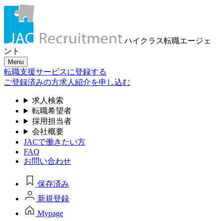
ハイクラス転職
エージェ
ント
Menu
転職支援サービスに登録する
ご登録済みの方
求人紹介を申し込む
求人検索
転職希望者
採用担当者
会社概要
JACで働きたい方
FAQ
お問い合わせ
保存済み
新規登録
Mypage