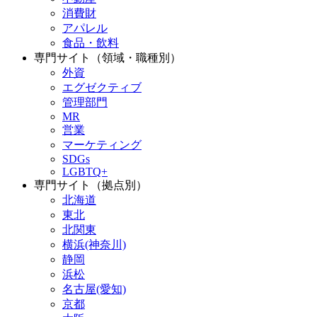
消費財
アパレル
食品・飲料
専門サイト（領域・職種別）
外資
エグゼクティブ
管理部門
MR
営業
マーケティング
SDGs
LGBTQ+
専門サイト（拠点別）
北海道
東北
北関東
横浜(神奈川)
静岡
浜松
名古屋(愛知)
京都