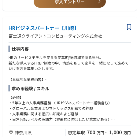
求人エントリー
HRビジネスパートナー【川崎】
富士通クライアントコンピューティング株式会社
仕事内容
HRのサービスモデルを変える変革期/過渡期である当社。
新たな導入するHRBP制度の中、情熱をもって変革を一緒になって進めて
いける方を募集いたします。
【具体的な業務内容】
基本的に下記の業務を想定していますが、候補者の適性に応じて柔軟に決
求める経験 / スキル
定いたします。
○担当ビジネス/ファンクションの人事パートナーとして、組織設計や後継
【必須】
者育成、人材開発、人材配置計画、労務問題などについてビジネス/ファ
・5年以上の人事業務経験 （HRビジネスパートナー経験含む）
ンクションリーダーをサポートし、ビジネスの成長を支援する。
・グローバル企業およびマトリックス組織での経験
○特定の人事戦略プロジェクトの様々な要素を積極的に主導及びプロジェ
・人事業務に関する幅広い知識および経験
クト管理し、人事面におけるイニシアチブを実行する
・日常会話レベルの英語力（将来的に伸ばしたい意志がある）
○HR CoEチームと密に連携し、ステークホルダーに最適なHRサービスが
・コミュニケーションスキル （論理的なコミュニケーション力、交渉スキ
提供できるように効果的なコラボレーションを推進する。
ル、プレゼンテーションスキルなど）
700
1,000
神奈川県
想定年収
万円
~
万円