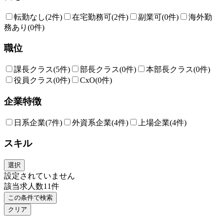
転勤なし
(2件)
在宅勤務可
(2件)
副業可
(0件)
海外勤
務あり
(0件)
職位
課長クラス
(5件)
部長クラス
(0件)
本部長クラス
(0件)
役員クラス
(0件)
CxO
(0件)
企業特徴
日系企業
(7件)
外資系企業
(4件)
上場企業
(4件)
スキル
選択
設定されていません
該当求人数
11
件
この条件で検索
クリア