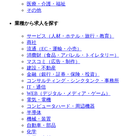
医療・介護・福祉
その他
業種から求人を探す
サービス（人材・ホテル・旅行・教育）
商社
流通（EC・運輸・小売）
消費財（食品・アパレル・トイレタリー）
マスコミ（広告・制作）
建設・不動産
金融（銀行・証券・保険・投資）
コンサルティング・シンクタンク・事務所
IT・通信
WEB（デジタル・メディア・ゲーム）
電気・電機
コンピュータハード・周辺機器
半導体
機械・装置
自動車・部品
化学