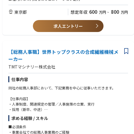
【歓迎】
600
800
東京都
想定年収
万円
~
万円
◆採用企画・ブランディング経験
◆人事制度の設計・改定経験
求人エントリー
◆社会保険労務士資格、または同等の知識
【総務人事職】世界トップクラスの合成繊維機械メ
ーカー
TMTマシナリー株式会社
仕事内容
同社の総務人事部において、下記業務を中心に従事いただきます。
【仕事内容】
・人事制度、関連規定の管理／人事施策の立案、実行
・採用（新卒、中途）
・教育研修制度の企画、運用
求める経験 / スキル
・給与計算、社会保険手続き
・その他総務、庶務業務 など
■必須条件
※人事制度経験がなくとも、チャレンジされたい意向がある方も歓迎で
・事業会社での総務人事業務のご経験