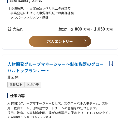
求める経験 / スキル
ー①労務管理チーム：メンバー3～4名 ー②安全衛生チーム：メンバー2
～3名 ー③福利厚生チーム：メンバー1～2名
【必須条件】・日常会話レベル以上の英語力
・事業会社における人事労務領域での実務経験
・メンバーマネジメント経験
800
1,050
大阪府
想定年収
万円
~
万円
求人エントリー
人材開発グループマネージャー～制御機器のグロー
バルトップランナー～
非公開
課長以上
上場企業
仕事内容
人材開発グループマネージャーとして、①グローバル人事チーム、②採
用・教育チーム、③事務サポートチームの管轄をお任せします。
採用、教育、人事制度企画、障がい者雇用の促進をリードしていただくこ
とが期待されるポジションです。