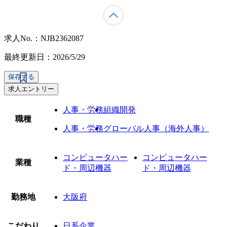
求人No.：NJB2362087
最終更新日：2026/5/29
保存する
求人エントリー
人事・労務
組織開発
職種
人事・労務
グローバル人事（海外人事）
コンピュータハー
コンピュータハー
業種
ド・周辺機器
ド・周辺機器
勤務地
大阪府
こだわり
日系企業