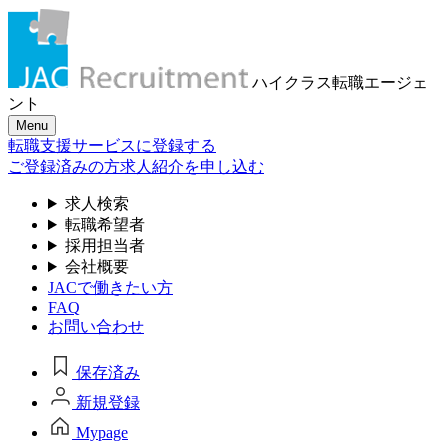
ハイクラス転職
エージェ
ント
Menu
転職支援サービスに登録する
ご登録済みの方
求人紹介を申し込む
求人検索
転職希望者
採用担当者
会社概要
JACで働きたい方
FAQ
お問い合わせ
保存済み
新規登録
Mypage