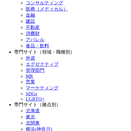
コンサルティング
医療（メディカル）
金融
建設
不動産
消費財
アパレル
食品・飲料
専門サイト（領域・職種別）
外資
エグゼクティブ
管理部門
MR
営業
マーケティング
SDGs
LGBTQ+
専門サイト（拠点別）
北海道
東北
北関東
横浜(神奈川)