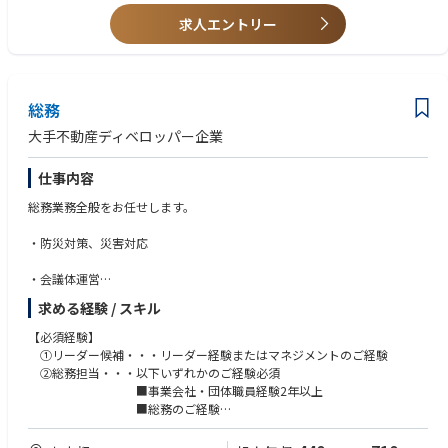
【所属部署】
求人エントリー
・グループ広報部
┗広報グループ（3名体制）
総務
大手不動産ディベロッパー企業
仕事内容
総務業務全般をお任せします。
・防災対策、災害対応
・会議体運営
求める経験 / スキル
・許認可（商業登記、宅建業、建設業、警備業）対応
【必須経験】
・通信機器関係管理
①リーダー候補・・・リーダー経験またはマネジメントのご経験
②総務担当・・・以下いずれかのご経験必須
・車関係管理
■事業会社・団体職員経験2年以上
■総務のご経験
・各種貸与品管理
■賃貸管理のご経験（キャリアチェンジ歓迎）
■ホテル本部で運営サポートのご経験（キャリアチェ