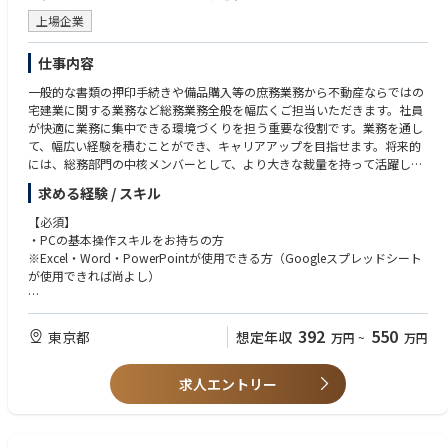
・コミュニケーション能力が高く、社内外の人々と円滑に連携できる方
上場企業
・創造性豊かで、新しいアイデアを積極的に提案できる方
・細部まで気を配り、確実に業務を遂行できる方
・予算管理やスケジュール管理のスキルがある方
仕事内容
一般的な書類の押印手続きや備品購入等の庶務業務から不動産ならではの
宅建業に関する業務など総務業務全般を幅広くご担当いただきます。社員
が快適に業務に集中できる環境づくりを担う重要な役割です。業務を通し
て、幅広い経験を積むことができ、キャリアアップを目指せます。将来的
には、総務部門の中核メンバーとして、より大きな裁量を持って活躍して
いただくことを期待しています。
求める経験 / スキル
【具体的には】
【必須】
・庶務業務全般（押印、承認等）
・PCの基本操作スキルをお持ちの方
・車両管理（社用車の維持管理、予約管理等）
※Excel・Word・PowerPointが使用できる方（Googleスプレッドシート
・宅建業に関する管理業務
が使用できれば尚よし）
・物品購入、手配
・各種書類の承認、押印手続き
【歓迎】
・その他、総務部門における各種業務
・営業経験者の方
392
550
東京都
想定年収
万円
~
万円
・総務、庶務業務の実務経験 (業界不問)
・宅建士資格保有者
求人エントリー
・車両管理の経験がある方
【求める人物】
・コミュニケーション能力が高く、社内外の関係者と円滑に連携できる方