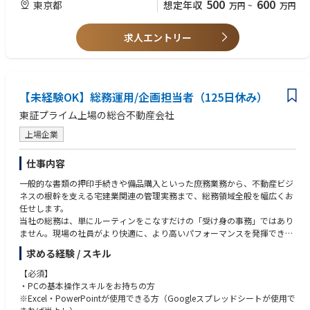
500
600
東京都
想定年収
万円
~
万円
〈組織構成〉
総務部メンバーは20名程度（うち女性9名）。
【歓迎】
年齢層は20代前半～30代前半が中心で比較的若いメンバーが多く新卒と中
求人エントリー
・イベント制作会社、広告代理店、または事業会社でのイベント専任担当
途の割合は半々となります。
としての経験（2年以上）
・大規模な人数（100名〜）が動くプロジェクトの進行管理経験
・協力会社（施工、音響、照明、ケータリング等）への発注・ディレクシ
ョン経験
【未経験OK】総務運用/企画担当者（125日休み）
【求める人物】
東証プライム上場の総合不動産会社
・コミュニケーション能力が高く、社内外の人々と円滑に連携できる方
上場企業
・創造性豊かで、新しいアイデアを積極的に提案できる方
・細部まで気を配り、確実に業務を遂行できる方
・予算管理やスケジュール管理のスキルがある方
仕事内容
一般的な書類の押印手続きや備品購入といった庶務業務から、不動産ビジ
ネスの根幹を支える宅建業関連の管理実務まで、総務領域全般を幅広くお
任せします。
当社の総務は、単にルーティンをこなすだけの「受け身の事務」ではあり
ません。現場の社員がより快適に、より高いパフォーマンスを発揮できる
環境を目指し、「総務部門の業務改善や企画」にも主体的に携わっていた
求める経験 / スキル
だくことを期待しています。
車両管理や各種承認フローの最適化など、自らのアイデアを形にできる裁
【必須】
量があるため、実務を通して着実にキャリアアップを目指せる環境です。
・PCの基本操作スキルをお持ちの方
将来的には、総務部門の中核メンバーとして、組織の生産性を最大化させ
※Excel・PowerPointが使用できる方（Googleスプレッドシートが使用で
る「バックオフィスのプロフェッショナル」として活躍していただきたい