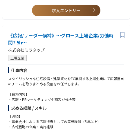
・施設関連予算の策定・管理・コスト削減提案
・オフィス環境改善に関する提案・実施経験
・安全衛生管理、セキュリティ管理
求人エントリー
・関連資格（ビル管理技術者、電気主任技術者等）保有者
・2年以上ファシリティマネジメントの経験、専門知識
〈組織構成〉
・プロジェクトマネジメントのスキルを有する方
総務部メンバーは20名程度（うち女性9名）。
・予算管理、コスト削減等の経験
年齢層は20代前半～30代前半が中心で比較的若いメンバーが多く
《広報/リーダー候補》～グロース上場企業/労働時
新卒と中途の割合は半々となります。
【求める人物像】
間7.5h～
・コミュニケーション能力が高く、社内外の関係者と円滑に連携できる方
・問題解決能力と改善提案能力がある方
株式会社ミラタップ
【求める人物】
上場企業
・成長意欲が高く、より活躍できる環境を求めている方
・コミュニケーション能力が高く、社内外の関係者と円滑に連携できる方
仕事内容
・細やかな気配りができ、正確な事務処理能力がある方
・多岐にわたる業務を効率的に遂行できる方
スタイリッシュな住宅設備・建築資材をEC展開する上場企業にて広報担当
のチームを取りまとめる役割をお任せします。
【職務内容】
・広報・PRマーケティング企画及び分析等
・広報戦略の立案/実行
求める経験 / スキル
・PRストーリーの構築
・メディアリレーション（プロモート/キャラバン/プレスイベント等）
【必須】
・執筆活動（社内報/ブログ/プレスリリース等）
・事業会社における広報担当としての実務経験（5年以上）
・SNS運用（投稿・インスタライブなど）
・広報戦略の立案・実行経験