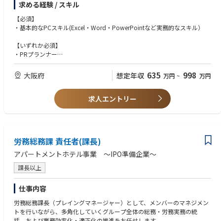
求める経験 / スキル
・社内外コミュニケーション戦略の立案
・コンテンツ／PR施策の設計
【必須】
・基本的なPCスキル(Excel・Word・PowerPointなど実務的なスキル）
【いずれか必須】
・PRプランナー
・ビジネス文書検定
・PR会社、コンサルティング会社等での広報・PR経験
635
998
大阪府
想定年収
万円
~
万円
・報道、記者経験
・社内外広報経験
求人エントリー
・プロジェクトマネジメントまたはチームリーダー的経験
労務総務課 責任者(課⾧)
アパートメントホテル事業 ～IPO準備企業～
課長以上
仕事内容
労務総務課⾧（プレイングマネージャー）として、メンバーのマネジメン
トを行いながら、多角化していくグループ全体の総務・労務実務の統
括、および業務効率化・適正化の推進をお任せします。