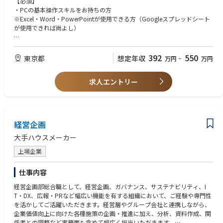
【必須】
・庶務業務全般（押印、承認等）
・PCの基本操作スキルをお持ちの方
・車両管理（社用車の維持管理、予約管理等）
※Excel・Word・PowerPointが使用できる方（Googleスプレッドシート
・宅建業に関する管理業務
が使用できれば尚よし）
・物品購入、手配
・各種書類の承認、押印手続き
【歓迎】
・その他、総務部門における各種業務
・営業経験者の方
392
550
東京都
想定年収
万円
~
万円
・総務、庶務業務の実務経験 (業界不問)
〈組織構成〉
・宅建士資格保有者
総務部メンバーは17名程度（うち6割が女性）。
求人エントリー
・車両管理の経験がある方
年齢層は20代前半～30代前半が中心で比較的若いメンバーが多く新卒と中
途の割合は半々となります。
【求める人物】
・コミュニケーション能力が高く、社内外の関係者と円滑に連携できる方
・細やかな気配りができ、正確な事務処理能力がある方
経営企画
・多岐にわたる業務を効率的に遂行できる方
・成長意欲が高く、より活躍できる環境を求めている方
大手ハウスメーカー
上場企業
仕事内容
経営企画部総合職として、経営企画、ガバナンス、サステナビリティ、I
T・DX、広報・PRなど幅広い機能を有する組織において、ご経験や専門性
を活かしてご活躍いただきます。経営層やグループ会社と連携しながら、
企業価値向上に向けた各種施策の企画・推進に加え、分析、資料作成、関
係者との調整など実務面も含めて幅広く担当いただきます。