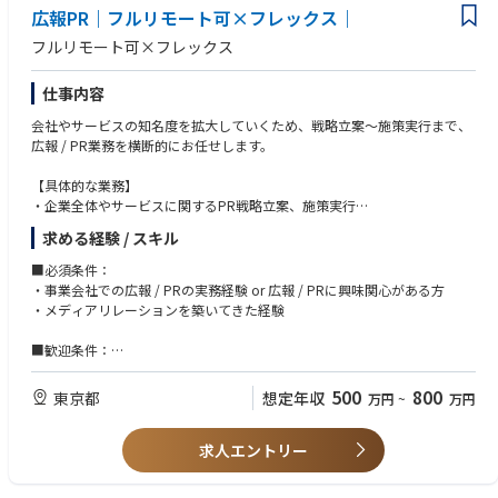
広報PR｜フルリモート可×フレックス｜
■組織
社内広報は8名の組織。5名女性、3名男性
フルリモート可×フレックス
普段からコミュニケーションを多くとりながら協力して進めており、意見
発信のしやすい環境
仕事内容
会社やサービスの知名度を拡大していくため、戦略立案～施策実行まで、
広報 / PR業務を横断的にお任せします。
【具体的な業務】
・企業全体やサービスに関するPR戦略立案、施策実行
・プレスリリース作成
求める経験 / スキル
・メディアリレーション
・アンケートツールを活用した市場調査
■必須条件：
・役員や社員のイベント登壇や取材サポート
・事業会社での広報 / PRの実務経験 or 広報 / PRに興味関心がある方
・各媒体の調査、クリッピング、分析
・メディアリレーションを築いてきた経験
・情報発信の際のリスクマネジメント
・HRと連携した採用広報の設計と実行
■歓迎条件：
・インナーコミュニケーション施策の企画・実施
・採用広報にまつわる知見や経験をお持ちの方
・ToCビジネスでの実務経験
500
800
東京都
想定年収
万円
~
万円
【特徴】
・不動産業界での実務経験
・「広報」と「採用」を一つのチームとし、協力しながら業務に取り組ん
・スタートアップ特有の変化やスピード感を楽しめる方
でいます
求人エントリー
・宅地建物取引士資格をお持ちの方
・少数精鋭のため個人の意見や取り組みがダイレクトに反映される環境で
す