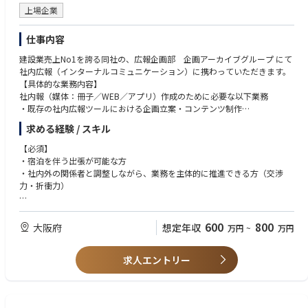
上場企業
仕事内容
建設業売上No1を誇る同社の、広報企画部 企画アーカイブグループ にて
社内広報（インターナルコミュニケーション）に携わっていただきます。
【具体的な業務内容】
社内報（媒体：冊子／WEB／アプリ）作成のために必要な以下業務
・既存の社内広報ツールにおける企画立案・コンテンツ制作
・社内報などの制作会社との連携・ディレクション・進行管理
求める経験 / スキル
・国内でのインナー向け取材対応
・グループ会社を巻き込んだ新たな情報発信体制の構築
【必須】
・AIを用いた社内広報業務の省力化
・宿泊を伴う出張が可能な方
・海外グループ会社社員へのエンゲージメント醸成施策の企画立案・実行
・社内外の関係者と調整しながら、業務を主体的に推進できる方（交渉
・社員とのn対nのコミュニケーション機会の企画立案・実行
力・折衝力）
■仕事の特徴
【歓迎】
・出張…頻度：月１回（多いと月2回）、期間：1泊2日（長くて2泊3日）
・管理部門でのご経験
600
800
大阪府
想定年収
万円
~
万円
・社内広報、社外広報の実務経験
■キャリア
・テキスト・画像・動画編集等のクリエイティブの実務経験（企業のSNS
・将来的な東京-大阪間、社外広報を含めたジョブローテーションがあるこ
求人エントリー
運用等）
とが前提のポジション
・データアナリティクス経験
・中途新卒関係なく管理職を目指せる正当な評価体制あり（目標設定、評
・マーケティングの経験
価フィードバック）