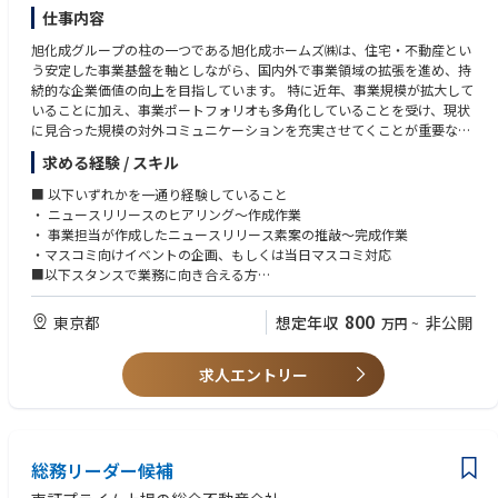
仕事内容
旭化成グループの柱の一つである旭化成ホームズ㈱は、住宅・不動産とい
う安定した事業基盤を軸としながら、国内外で事業領域の拡張を進め、持
続的な企業価値の向上を目指しています。 特に近年、事業規模が拡大して
いることに加え、事業ポートフォリオも多角化していることを受け、現状
に見合った規模の対外コミュニケーションを充実させてくことが重要なテ
ーマとなっています。
求める経験 / スキル
今回募集するポジションでは、中長期スパンでのコーポレート広報体制拡
充を実現するために、ご自身の経験を活かしつつベテラン広報社員から学
■ 以下いずれかを一通り経験していること
び、研鑽を積んでいただくことで成長していく若手人財の役割を担ってい
・ ニュースリリースのヒアリング～作成作業
ただきます。
・ 事業担当が作成したニュースリリース素案の推敲～完成作業
業務においては、グループ内各事業担当との意思疎通を図り、適切なタイ
・マスコミ向けイベントの企画、もしくは当日マスコミ対応
ミングで効果的な対外発表を実施していき、報道関係者との良好な関係を
■以下スタンスで業務に向き合える方
築いていく会社の顔として活躍していただくことを期待しています。
・これまでのやり方だけにこだわらず、新しい環境において自ら学び自ら
行動できる方
800
東京都
想定年収
非公開
万円
~
当初はベテラン社員とのOJTを前提に、ニュースリリースの作成～公開、
決算説明会を含む各種報道向けイベントの企画～開催、日常の報道等から
の問い合わせ対応、およびリスク対応などを行っていただきます。
求人エントリー
【ニュースリリースの作成・公開】
・事業側からの相談を受け、オリエンテーションを開催
・オリエンテーション内容を受けてリリースの素案作成～事業側とのキャ
総務リーダー候補
ッチボールを経て校了迄を実施
・ニュースリリースの公開作業の実施