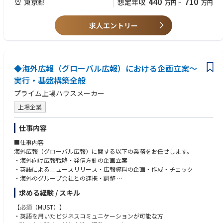
440
710
東京都
想定年収
万円
~
万円
・事務用品調達 など
ンジ歓迎）
求人エントリー
【歓迎経験】
①数百人名規模以上の会社での勤務のご経験
幅広く総務でのご経験がある方、または総務経験5年以上の方
※社用車管理やBCP等にご経験が特化していても、新しいことにチャ
レンジしたい方であれば歓迎
◆海外広報（グローバル広報）における企画立案～
実行・基盤構築全般
②総務・事務経験者
プライム上場ハウスメーカー
【歓迎資格 】
宅地建物取引士
上場企業
【求める人物象】
仕事内容
・物腰柔らかく、何事も素直に受け止められる方
・公平感を備えている方
■仕事内容
・サポート役としてやりがいを感じられる方
海外広報（グローバル広報）に関する以下の業務をお任せします。
・海外向け広報戦略・発信方針の企画立案
・英語によるニュースリリース・広報資料の企画・作成・チェック
・海外のグループ会社との連携・調整
・海外PR会社との連携・ディレクション・進行管理
求める経験 / スキル
・海外メディアからの問い合わせ対応、取材調整、プレスツアーの企画
・海外向け発信における表現・内容の品質管理、リスクマネジメント
【必須（MUST）】
・社内関係部署（海外事業部門、IR、経営層等）との連携・調整
・英語を用いたビジネスコミュニケーションが可能な方
・海外広報業務の標準化・運用フロー整備