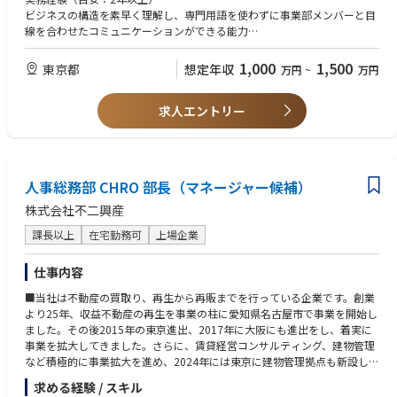
証、代替案の提示
ビジネスの構造を素早く理解し、専門用語を使わずに事業部メンバーと目
各事業部門からの法律相談、契約交渉のサポート（ビジネスの文脈を理解
線を合わせたコミュニケーションができる能力
した上での並走）
【歓迎要件】
1,000
1,500
東京都
想定年収
万円
~
万円
▼日常的なリーガル実務
1人法務、または法務部門の立ち上げや、組織の仕組み化・仕組み改善を
契約書（NDA、業務委託、基本契約、パートナーシップ契約等）の起案・
主導した経験
審査・交渉
求人エントリー
利用規約、プライバシーポリシー等の改定
【求める人物像】
・規約の『NG』を出す側ではなく、法的根拠を武器に『どうすれば実現
▼経営・コーポレート法務
できるか』を事業部と泥臭く並走して形にしたい方
取締役会の運営サポート、機関設計の最適化
・既存の判例や前例がない領域において、自らリスクの許容量（リスクキ
人事総務部 CHRO 部長（マネージャー候補）
外部弁護士等、専門家とのネットワーク構築およびコントロール
ャパシティ）を定義し、会社の新しいスタンダードを構築したい方
・マニュアルの整備から経営陣へのリーガルアドバイザリーまで、手も頭
株式会社不二興産
法務部の立ち上げは、綺麗事だけでは進みません。時には過去のずさんな
も動かす総力戦に挑みたい方
契約書を1枚ずつ整理するような、泥臭い作業も発生します。しかし、そ
課長以上
在宅勤務可
上場企業
の泥臭さの先には、会社全体の成長スピードを自分の手で何倍にも加速さ
せられる、このフェーズでしか絶対に味わえないやりがいが待っていま
仕事内容
す。
■当社は不動産の買取り、再生から再販までを行っている企業です。創業
より25年、収益不動産の再生を事業の柱に愛知県名古屋市で事業を開始し
「守る」ためだけの法務ではなく、事業を「勝たせる」ためのリーガルガ
ました。その後2015年の東京進出、2017年に大阪にも進出をし、着実に
バナンスを、私たちと一緒に創り上げませんか。あなたのプロフェッショ
事業を拡大してきました。さらに、賃貸経営コンサルティング、建物管理
ナルとしての知性と、挑戦への熱意をお待ちしています。
など積極的に事業拡大を進め、2024年には東京に建物管理拠点も新設して
きました。今後は、不動産業界の中で独特の立ち位置を確立するために、
【仕事の魅力・やりがい】
求める経験 / スキル
不動産クラウドファンディング事業やITとテクノロジーを駆使した業務効
１．「前例がない」を正解にする、構造的な面白さ