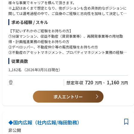
様々な事業でキャリアを積んで頂きます。
※上記はあくまで想定となり、他ポジションも含め具体的なポジションに
関しては選考過程の中で、ご自身のご経験と志向性を加味して決定してい
きます。
求める経験 / スキル
※参考までにキャリア採用ホームページ・新卒採用ホームページをご参照
【下記いずれかのご経験をお持ちの方】
下さい。
①分譲マンション、収益不動産（賃貸事業等）、再開発事業等の用地取
https://www.mec-r.com/career_info/index.html
得・計画推進業務の経験をお持ちの方
https://www.mec-r.com/recruting_board/
②デベロッパー、不動産仲介等の販売経験をお持ちの方
③不動産のアセットマネジメント、プロパティマネジメント業務の経験を
お持ちの方
従業員数
④分譲マンションのアフターサービスなど顧客対応の経験をお持ちの方
【歓迎】
1,162名
（2026年3月31日現在）
・宅地建物取引士の資格をお持ちの方
（入社後のサポート制度もあります）
720
1,160
想定年収
万円
~
万円
求人エントリー
◆国内広報（社内広報/梅田勤務）
非公開