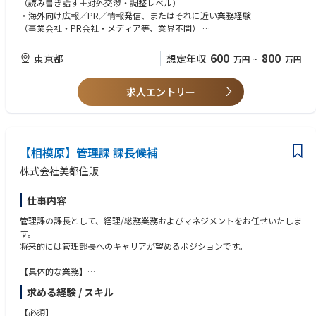
（読み書き話す＋対外交渉・調整レベル）
※入社後は、海外広報の基盤構築・運用確立を中心的役割として担ってい
・海外向け広報／PR／情報発信、またはそれに近い業務経験
ただく想定です。
（事業会社・PR会社・メディア等、業界不問）
・社内外の関係者と調整しながら、業務を主体的に推進できる方
■配属先情報
（交渉力・折衝力）
600
800
東京都
想定年収
万円
~
万円
広報企画部 東京広報グループ
※勤務地：東京本社（飯田橋） ／全国転勤あり
【歓迎（WANT）】
※国内広報メンバーと連携しつつ、海外広報領域を専任（予定）で担当し
求人エントリー
・事業会社における海外広報・グローバルPRの実務経験
ていただきます。
・海外PR会社・海外メディアとの協業経験
・ESG、海外事業、IR等に関する発信業務の経験
・建設・不動産・インフラ・製造業などの事業理解を要する業界での業務
経験
【相模原】管理課 課長候補
【その他】
株式会社美都住販
■求める人物像
・グローバル視点で物事を捉え、論点整理・判断ができる方
仕事内容
・正確性・リスク意識を持ちつつ、スピード感をもって行動できる方
・海外ステークホルダーと日本企業の間に立ち、橋渡し役を担える方
管理課の課長として、経理/総務業務およびマネジメントをお任せいたしま
・既存のやり方にとらわれず、仕組みづくり・改善を楽しめる方
す。
・目的思考でスピードを持って行動できる方
将来的には管理部長へのキャリアが望めるポジションです。
【具体的な業務】
・管理課 マネジメント業務（5名所属）
求める経験 / スキル
・経理業務（原価管理、取締役会資料作成、銀行折衝等）
・総務業務（社内システム管理、ITインフラの運用・保守）
【必須】