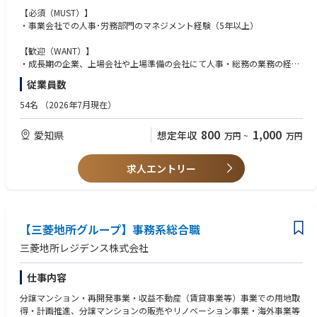
率化を図りIPOを目指しております。現状は、監査法人と関係金融機関が
当社のビジネス領域は変化が激しく、既存の法律や判例が明確に追いつい
【必須（MUST）】
付いている状態になります。
ていないグレーゾーンに直面することも少なくありません。単に「リスク
・事業会社での人事･労務部門のマネジメント経験（5年以上）
2026 年 6 月 30 日、株式会社東京証券取引所 TOKYO PRO Market に株式
があるからやめる」のではなく、関連法規の本質的な立法趣旨を読み解
を上場いたしました。
き、「この座組みであれば法的安定性を保ちながらビジネスを最大化でき
【歓迎（WANT）】
る」というスキームを自らデザインする、クリエイティブな法務の真髄を
・成長期の企業、上場会社や上場準備の会社にて人事・総務の業務の経験
【担当業務】
味わえます。
のある方
従業員数
中途・新卒採用業務を中心に、人事制度、研修・教育等、人事業務全般の
・中途採用企画・業務改善（定量/定性/数値分析を人事企画に反映）の経
企画立案、構築運営をお任せします。
２．経営の解像度が上がる、コックピットでの意思決定
験
54名
（2026年7月現在）
人事領域の業務経験の方は、これまでの業務経験を勘案して、当社の成長
経営陣のすぐ隣で、会社の命運を左右する経営判断や事業戦略にリーガル
・不動産業界における営業職の中途採用経験
戦略として重要な全社横断の採用戦略の立案～実行までもお願いしていき
のプロフェッショナルとして参画できます。単なる作業者として文面を直
800
1,000
愛知県
想定年収
万円
~
万円
ます。
すのではなく、「会社としてどこまでのリスクを取り、どこを絶対に死守
【求める人物像】
そして教育研修の企画、各種人事制度の企画、評価制度の構築など、成長
すべきか」という経営目線のバランス感覚（リスクマネジメント）が日々
◆向上心をもって素直に学び続けることができる方 ◆アグレッシブな
著しい企業で、幅広い人事業務の経験に磨きをかけながら人事専門領域の
磨かれる環境です。
チャレンジ精神を持っておられる方
求人エントリー
キャリアを高めていっていただけます。
◆成長段階にある企業で活躍したい方 ◆社会貢献度の高い仕事がした
３．自分の名前で組織と文化を創り上げる手応え
い方 ◆達成意欲の高い方
※まだまだ発展途上の組織になりますので、メンバーともに手を動かして
すでに完成された法務部で働くのとは異なり、あなたが作った雛形、あな
業務を進めていただける方をお待ちしております
たが導入したツール、あなたが定義した事業部との連携ルールが、そのま
ま当社の「法務部のスタンダード」になります。あなたの丁寧な仕事が、
【三菱地所グループ】事務系総合職
■不二興産HP https://fuji-kosan.jp/
会社の信頼という大きな目に見えない資産となり、将来の強固な経営基盤
三菱地所レジデンス株式会社
■CSR活動も積極的です https://fuji-kosan.jp/company/#csr
へと変わっていくプロセスを肌で実感できます。
■不二興産公式youtubeチャンネル https://www.youtube.com/channe
仕事内容
l/UCbOTz8VNgdub2Htx5NG4kOw
分譲マンション・再開発事業・収益不動産（賃貸事業等）事業での用地取
得・計画推進、分譲マンションの販売やリノベーション事業・海外事業等