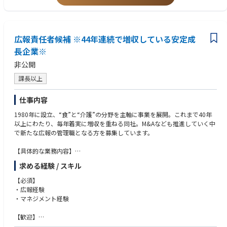
・物品購入、手配
【求める人物】
・各種書類の承認、押印手続き
・成長意欲が高く、より活躍できる環境を求めている方
・その他、総務部門における各種業務
・コミュニケーション能力が高く、社内外の関係者と円滑に連携できる方
・総務部門の業務改善、企画
・細やかな気配りができ、正確な事務処理能力がある方
広報責任者候補 ※44年連続で増収している安定成
・多岐にわたる業務を効率的に遂行できる方
長企業※
非公開
課長以上
仕事内容
1980年に設立、“食”と“介護”の分野を主軸に事業を展開。これまで40年
以上にわたり、毎年着実に増収を重ねる同社。M&Aなども推進していく中
で新たな広報の管理職となる方を募集しています。
【具体的な業務内容】
・企業活動や商品・サービスに関する社外広報活動の戦略立案・企画・実
求める経験 / スキル
行
（プレスリリース作成、メディアの取材設営・会見対応など）
【必須】
・社内コミュニケーション戦略の策定および実施
・広報経験
・社内ニュースレター、イントラネット、社内イベントの企画・運営
・マネジメント経験
・デジタル/SNS広告のプランニング、運用
・その他社外広報業務全般
【歓迎】
・メンバーマネジメント
・SNSなどネット系の広告運用経験のある方