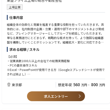
東証プライム上場の総合不動産会社
・公開後の問い合わせ対応
・公開したニュースリリースの社内報記事を作成し、WEB社内報へ掲載
上場企業
【報道向けイベントの企画・運営】
仕事内容
・事業側と相談のうえ、報道向けイベントを企画
組織全体の効率化と発展を推進する重要な役割を担っていただきます。具
・イベントに向けたキックオフ～開催までの段取りや当日運営
体的には、社内制度の企画・立案・運用や部下のマネジメントおよび育成
・開催後の報道関係者へのフォロー
など、プレイングマネージャーとしてグループを統括していただきます。
単なる業務遂行にとどまらず、戦略的な視点を持って、より強固な組織基
【日常の報道関係ほか問い合わせ対応】
盤を構築していくことがミッションです。組織拡大・変化に対応できる体
・コーポレートサイト宛に日常届く報道関係者からの問い合わせに対して
制構築や会社全体の成長に貢献していくことを期待しています。
関係各所と連携をとりながら対応
求める経験 / スキル
・業界団体や企業調査会社などからの問い合わせに対し、関係各所と連携
【具体的には】
をとりながら対応
【必須】
・総務部門の統括および戦略立案
・報道関係者からの取材・撮影要請に対し、該当部署と連携をとり、取材
・従業員数1000人以上の会社での総務実務経験
・社内制度の企画・立案・運用
撮影当日の帯同、事後の記事内容確認などを通して当社が適正に評価され
・PCの基本操作スキル
・部下のマネジメントおよび育成
るアウトプットを目指す
※Excel・PowerPointが使用できる方（Googleスプレッドシートが使用で
・全社的な業務改善プロジェクトの推進
きれば尚よし）
・経営層への報告および提案
【リスク案件への対応】
・リスク案件発声の際は、主に対応するマネージャーを補佐しながら当社
【歓迎】
560
800
東京都
想定年収
万円
~
万円
〈組織構成〉
のレピュテーション低下を防ぐ
・マネジメント経験
総務部メンバーは17名程度（うち6割が女性）。
・5年以上の総務部門での実務経験
年齢層は20代前半～30代前半が中心で比較的若いメンバーが多く新卒と中
求人エントリー
・複数の総務業務領域（法務、人事、財務等）の経験
途の割合は半々となります。
・業務改善・効率化プロジェクトの推進経験
・関連資格（社会保険労務士、宅建士等）保有者
・経営層へのレポーティング