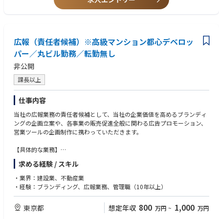
広報（責任者候補）※高級マンション都心デベロッ
パー／丸ビル勤務／転勤無し
非公開
課長以上
仕事内容
当社の広報業務の責任者候補として、当社の企業価値を高めるブランディ
ングの企画立案や、各事業の販売促進全般に関わる広告プロモーション、
営業ツールの企画制作に携わっていただきます。
【具体的な業務】
・ブランド力強化に向けた施策の企画、立案、推進
求める経験 / スキル
（企業広告全般・SNSプロモーション・インナーブランディング等）
・分譲マンション、及び投資用マンションにおける広告戦略の企画/立案/
・業界：建設業、不動産業
推進
・経験：ブランディング、広報業務、管理職（10年以上）
（ネット媒体、新聞広告、ホームページ、SNSプロモーション、物件パ
ンフレット、雑誌原稿 等）
800
1,000
東京都
想定年収
万円
~
万円
・販促広告に関するプロジェクト管理と予算管理