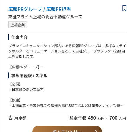
広報PRグループ / 広報PR担当
【求める人物】
・リーダーシップを発揮し、部門を牽引できる方
東証プライム上場の総合不動産グループ
・経営的視点を持ち、全社最適を考えられる方
上場企業
仕事内容
ブランドコミュニケーション部内にある広報PRグループは、多様なステイ
クホルダーとコミュニケーションをとって当社グループのブランド価値向
上を目指します。
【広報PRグループ】
・プレスリリース配信
求める経験 / スキル
・記者レク・記者会見・発表イベントの開催
・取材獲得・取材対応
【必須】
・危機管理広報
・日本語の高い文章力
・メディアキャラバン
・メディアをはじめ、行政機関や地域の皆様との関係構築
【歓迎】
・各グループ会社の商品に関するブランディング
・上場企業・事業会社での広報実務経験3年以上又は主要メディアで報道
・大テーマに沿った各種企画・イベント立案
系の記者業務3年以上
・他企業や行政とのコラボレーション
・記者会見を代理店を活用せずに自ら開催できる方
450
700
東京都
想定年収
万円
~
万円
・インナーブランディング・社内報制作
・ご自分のメディアリストが100名以上の方
※応募時の職務経歴書に、ご自身で書かれたプレスリリースがある方はUR
求人エントリー
Lを記載くださいませ。