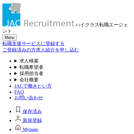
ハイクラス転職
エージェ
ント
Menu
転職支援サービスに登録する
ご登録済みの方
求人紹介を申し込む
求人検索
転職希望者
採用担当者
会社概要
JACで働きたい方
FAQ
お問い合わせ
保存済み
新規登録
Mypage