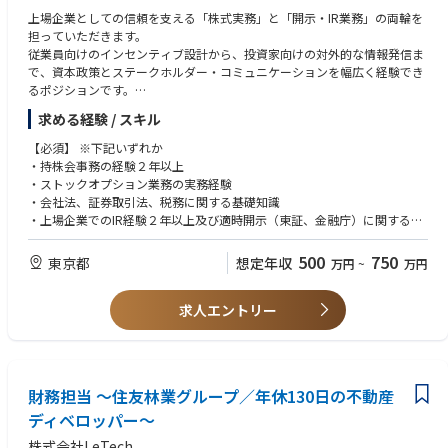
上場企業としての信頼を支える「株式実務」と「開示・IR業務」の両輪を
担っていただきます。
従業員向けのインセンティブ設計から、投資家向けの対外的な情報発信ま
で、資本政策とステークホルダー・コミュニケーションを幅広く経験でき
るポジションです。
単なる書類作成に留まらず、法規制の理解や経営数値の分析を通じて、市
求める経験 / スキル
場や従業員から「選ばれる会社」を創り上げる一翼を担います。
将来的には、資本政策のスペシャリストとして、制度設計やIR戦略の立
【必須】 ※下記いずれか
案・改善にも深く携わっていただくことを期待しています。
・持株会事務の経験２年以上
・ストックオプション業務の実務経験
【具体的には】
・会社法、証券取引法、税務に関する基礎知識
・持株会事務局業務（加入、解約、拠出、株式付与等）
・上場企業でのIR経験２年以上及び適時開示（東証、金融庁）に関する基
・ストックオプションの付与・行使に関する事務手続き
礎知識
・確定拠出年金に関する事務手続き
500
750
東京都
想定年収
万円
~
万円
・役員株式報酬に関する事務手続き
【歓迎】
・従業員からの問い合わせ対応
・上場企業における株式事務経験
・各種申請書類、届出書類の作成
求人エントリー
・決算説明資料、有価証券報告書、決算短信の作成
【求める人材像】
・投資家向けIR資料・リリースの作成
・自ら考え行動できる方
※得意領域から担当いただきます
・正確性と責任感を持ち、コツコツと業務に取り組める方
・関係部署や従業員とのコミュニケーションを円滑取れる方
財務担当 ～住友林業グループ／年休130日の不動産
・新しい知識や業務にも積極的に取り組み、成長していきたいという意欲
ディベロッパー～
のある方
株式会社LeTech