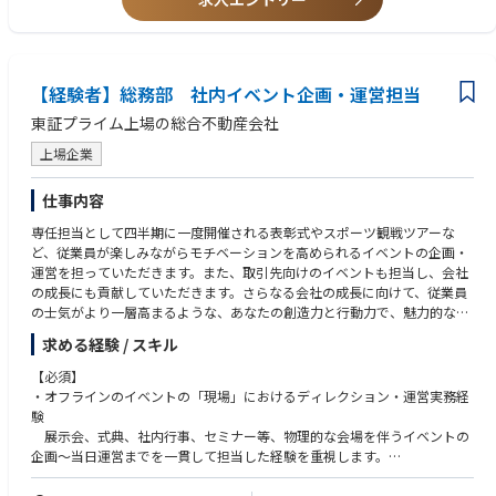
・企業でのブランディングに関する実務経験
・社内報運用等、インナーブランディング経験
【求める人物像】
【経験者】総務部 社内イベント企画・運営担当
・仕事への強いコミットメント（休日はしっかりとれますが、成果に関し
ては所謂ゆるブラックの正反対の環境です）
東証プライム上場の総合不動産会社
・メディアでの露出獲得が好きな方（SNS運用のみが興味対象の方には向
上場企業
いていません）
・仕事で初対面の方と話すこと、関係構築することに関して、意識せずに
得意と言える方
仕事内容
専任担当として四半期に一度開催される表彰式やスポーツ観戦ツアーな
ど、従業員が楽しみながらモチベーションを高められるイベントの企画・
運営を担っていただきます。また、取引先向けのイベントも担当し、会社
の成長にも貢献していただきます。さらなる会社の成長に向けて、従業員
の士気がより一層高まるような、あなたの創造力と行動力で、魅力的なイ
ベントを企画・運営してくれることを期待しています。
求める経験 / スキル
【具体的には】
【必須】
・社内イベントの企画立案、運営
・オフラインのイベントの「現場」におけるディレクション・運営実務経
・社員の交流促進や組織活性化を目的とした新規イベントの提案
験
・イベント予算の管理
展示会、式典、社内行事、セミナー等、物理的な会場を伴うイベントの
・社内外の関係者との連絡調整
企画〜当日運営までを一貫して担当した経験を重視します。
・イベント実施後の効果測定、改善提案
・Excel・PowerPointを用いた実務スキル
進行台本、座席表、備品リスト、予算管理表等の作成ができる方。