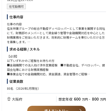
在宅勤務可
仕事内容
仕事の内容
住友林業グループの総合不動産ディベロッパーとして事業を展開する同社
にて、財務部のメンバーとして資金繰り管理や金融機関対応を中心とした
財務業務をご担当いただきます。将来的に財務チームを牽引いただける方
を募集します。
求める経験 / スキル
【職務内容】
・金融機関との折衝、資金調達業務（借入・条件交渉 等）
【必須】
・資金繰り管理、キャッシュフロー管理
以下いずれかのご経験をお持ちの方
・出納業務（支払・入金管理）
■金融機関での法人向け渉外営業経験 ■不動産会社、デベロッパー、建
・銀行提出資料・社内資料の作成
設会社等における財務実務経験
・事業別・プロジェクト別の資金管理 等
■事業会社での金融機関対応、資金調達、資金管理のご経験
【歓迎】
従業員数
■不動産開発における資金調達・借入交渉経験 ■金融機関提出・収
支・決裁資料の作成経験
80名
（2026年1月現在）
■財務中核メンバーとしてのキャリアを築きたい方
600
800
大阪府
想定年収
万円
~
万円
求人エントリー