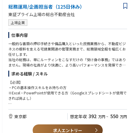
・細やかな気配りができ、正確な事務処理能力がある方
総務運用/企画担当者（125日休み）
・多岐にわたる業務を効率的に遂行できる方
・成長意欲が高く、より活躍できる環境を求めている方
東証プライム上場の総合不動産会社
上場企業
仕事内容
一般的な書類の押印手続きや備品購入といった庶務業務から、不動産ビジ
ネスの根幹を支える宅建業関連の管理実務まで、総務領域全般を幅広くお
任せします。
当社の総務は、単にルーティンをこなすだけの「受け身の事務」ではあり
ません。現場の社員がより快適に、より高いパフォーマンスを発揮できる
環境を目指し、「総務部門の業務改善や企画」にも主体的に携わっていた
求める経験 / スキル
だくことを期待しています。
車両管理や各種承認フローの最適化など、自らのアイデアを形にできる裁
【必須】
量があるため、実務を通して着実にキャリアアップを目指せる環境です。
・PCの基本操作スキルをお持ちの方
将来的には、総務部門の中核メンバーとして、組織の生産性を最大化させ
※Excel・PowerPointが使用できる方（Googleスプレッドシートが使用で
る「バックオフィスのプロフェッショナル」として活躍していただきたい
きれば尚よし）
と考えています。
【歓迎】
【具体的には】
・総務、庶務業務の経験がある方（未経験でも可）
392
550
東京都
想定年収
万円
~
万円
・庶務業務全般（押印、承認等）
・宅建士資格保有者
・車両管理（社用車の維持管理、予約管理等）
・車両管理の経験がある方
・宅建業に関する管理業務
求人エントリー