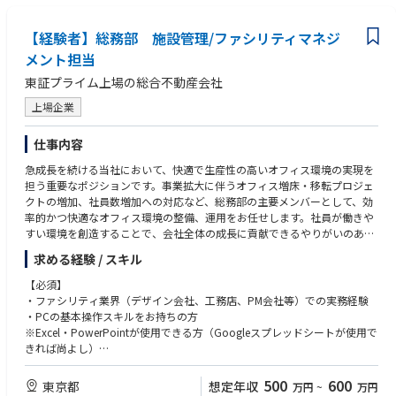
・代表やチームメンバーと週次で定例や1on1を実施しており、スピーデ
ィーな意思決定が可能です
【経験者】総務部 施設管理/ファシリティマネジ
・個人にノルマのような目標を課すことなく、互いに支え合いながらチー
ムでの目標達成を目指す体制です
メント担当
・リモート中心のハイブリッドワーク＆フレックスを採用し、事業成長に
東証プライム上場の総合不動産会社
ダイレクトに貢献できる「やりがい」と「柔軟な働き方」を両立できる環
境です
上場企業
仕事内容
急成長を続ける当社において、快適で生産性の高いオフィス環境の実現を
担う重要なポジションです。事業拡大に伴うオフィス増床・移転プロジェ
クトの増加、社員数増加への対応など、総務部の主要メンバーとして、効
率的かつ快適なオフィス環境の整備、運用をお任せします。社員が働きや
すい環境を創造することで、会社全体の成長に貢献できるやりがいのある
仕事です。将来的には、施設管理の枠にとらわれず、幅広い業務に挑戦
求める経験 / スキル
し、総務部門のリーダーとして活躍していただくことを期待しています。
【必須】
【具体的には】
・ファシリティ業界（デザイン会社、工務店、PM会社等）での実務経験
・オフィス施設、設備の管理・維持・修繕
・PCの基本操作スキルをお持ちの方
・オフィス移転・開設プロジェクトの計画立案・実行・進捗管理
※Excel・PowerPointが使用できる方（Googleスプレッドシートが使用で
・ビル管理会社との連絡調整、請求書処理等の業務
きれば尚よし）
・オフィスレイアウト変更、増設に伴う企画・実施・業者手配
・オフィスサプライの在庫管理・発注
【歓迎】
500
600
東京都
想定年収
万円
~
万円
・各種プロジェクト（移転、改装等）の管理
・オフィス開設、移転プロジェクトの経験がある方