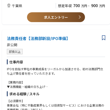
・販促物、広告出稿経験
700
900
千葉県
想定年収
万円
~
万円
【組織】
組織：6名所属
求人エントリー
法務責任者【法務部新設/IPO準備】
非公開
部長以上
仕事内容
IPOを目指す弊社の事業成長をリーガルから加速させる、初の法務部門立
ち上げ責任者を担っていただきます。
【業務内容】
▼法務機能・組織の立ち上げ
社内のリーガルリスクの棚卸しと、ガバナンス体制の構築
求める経験 / スキル
契約書管理システムやリーガルテックの選定・導入、ワークフローの整備
【必須要件】
▼事業推進におけるリーガルアドバイザリー
事業会社（特に不動産業界もしくは投資型サービス）における企業法務の
新規事業・新サービス立ち上げ時における法的スキームの検討、リスク検
実務経験（目安：2年以上）