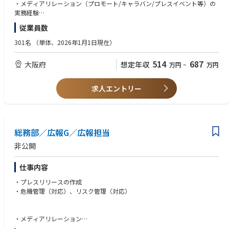
・課員の指導/教育 など
・メディアリレーション（プロモート/キャラバン/プレスイベント等）の
実務経験
・情報を的確にまとめる文章力（社内報/ブログ/プレスリリース等）
従業員数
【歓迎】
・建築または不動産メディアとのリレーション
301名
（単体、2026年1月1日現在）
・マネジメント経験２年以上
・英語力（会議/メール等が可能なレベル）
514
687
大阪府
想定年収
万円
~
万円
求人エントリー
総務部／広報G／広報担当
非公開
仕事内容
・プレスリリースの作成
・危機管理（対応）、リスク管理（対応）
・メディアリレーション
・取材対応