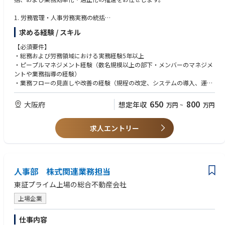
1. 労務管理・人事労務実務の統括
・日々の勤怠管理、および勤怠管理システムの適切な運用・見直し
求める経験 / スキル
・社内規程（就業規則など）の整備・改定および法改正への対応
・社員からの各種システム・労務手続きに関する問い合わせ対応
【必須要件】
・労務問題、トラブル発生時の一次対応および適切な処置・対策
・総務および労務領域における実務経験5年以上
・ピープルマネジメント経験（数名規模以上の部下・メンバーのマネジメ
2. 総務・ファシリティ・社内行事の運営
ントや業務指導の経験）
・社内行事・イベント（総会、表彰式、親睦会など）の企画・段取り・当
・業務フローの見直しや改善の経験（規程の改定、システムの導入、運用
日の運営主導
ルールの変更など）
・オフィス環境の整備（ファシリティ管理）、備品・資産管理
650
800
大阪府
想定年収
万円
~
万円
・関連会社との窓口業務、グループ全体の総務スキームの整備・共有
【歓迎要件】
・勤怠管理システムやその他人事総務系システムの導入・運用リプレイス
3. 課のマネジメント業務
求人エントリー
経験
・労務総務課メンバー（部下）の業務進捗管理、育成、評価
・複数拠点やグループ会社・関連会社がある企業での総務労務経験
・課内に寄せられる多様な依頼（マルチタスク）の交通整理と業務配分
・法改正（労働法関連など）に伴う社内規程の改定・運用の実務経験
・経営陣や他部門との連携・報告
人事部 株式関連業務担当
東証プライム上場の総合不動産会社
上場企業
仕事内容