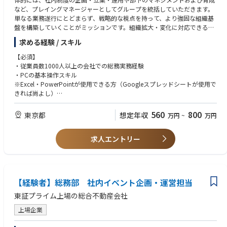
など、プレイングマネージャーとしてグループを統括していただきます。
単なる業務遂行にとどまらず、戦略的な視点を持って、より強固な組織基
盤を構築していくことがミッションです。組織拡大・変化に対応できる体
制構築や会社全体の成長に貢献していくことを期待しています。
求める経験 / スキル
【具体的には】
【必須】
・総務部門の統括および戦略立案
・従業員数1000人以上の会社での総務実務経験
・社内制度の企画・立案・運用
・PCの基本操作スキル
・部下のマネジメントおよび育成
※Excel・PowerPointが使用できる方（Googleスプレッドシートが使用で
・全社的な業務改善プロジェクトの推進
きれば尚よし）
・経営層への報告および提案
【歓迎】
560
800
東京都
想定年収
万円
~
万円
・マネジメント経験
・5年以上の総務部門での実務経験
求人エントリー
・複数の総務業務領域（法務、人事、財務等）の経験
・業務改善・効率化プロジェクトの推進経験
・関連資格（社会保険労務士、宅建士等）保有者
・経営層へのレポーティング
【経験者】総務部 社内イベント企画・運営担当
【求める人物】
・リーダーシップを発揮し、部門を牽引できる方
東証プライム上場の総合不動産会社
・経営的視点を持ち、全社最適を考えられる方
上場企業