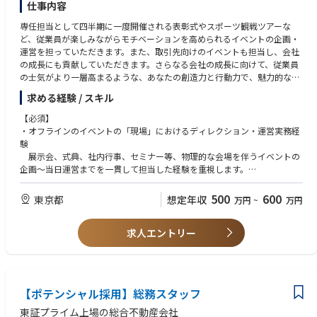
仕事内容
専任担当として四半期に一度開催される表彰式やスポーツ観戦ツアーな
ど、従業員が楽しみながらモチベーションを高められるイベントの企画・
運営を担っていただきます。また、取引先向けのイベントも担当し、会社
の成長にも貢献していただきます。さらなる会社の成長に向けて、従業員
の士気がより一層高まるような、あなたの創造力と行動力で、魅力的なイ
ベントを企画・運営してくれることを期待しています。
求める経験 / スキル
【具体的には】
【必須】
・社内イベントの企画立案、運営
・オフラインのイベントの「現場」におけるディレクション・運営実務経
・社員の交流促進や組織活性化を目的とした新規イベントの提案
験
・イベント予算の管理
展示会、式典、社内行事、セミナー等、物理的な会場を伴うイベントの
・社内外の関係者との連絡調整
企画〜当日運営までを一貫して担当した経験を重視します。
・イベント実施後の効果測定、改善提案
・Excel・PowerPointを用いた実務スキル
進行台本、座席表、備品リスト、予算管理表等の作成ができる方。
500
600
東京都
想定年収
万円
~
万円
【歓迎】
求人エントリー
・イベント制作会社、広告代理店、または事業会社でのイベント専任担当
としての経験（2年以上）
・大規模な人数（100名〜）が動くプロジェクトの進行管理経験
・協力会社（施工、音響、照明、ケータリング等）への発注・ディレクシ
ョン経験
【ポテンシャル採用】総務スタッフ
【求める人物】
東証プライム上場の総合不動産会社