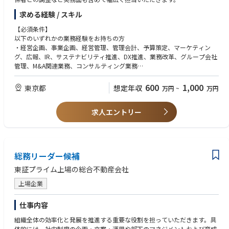
〇主な業務内容
求める経験 / スキル
・市場分析、競合分析、自社分析・経営分析および経営戦略の立案
・グループ会社管理及びガバナンス強化・IR、広報、PR業務
【必須条件】
・コーポレートブランディングおよびマーケティング施策の企画・推進
以下のいずれかの業務経験をお持ちの方
・サステナビリティ関連施策の企画
・経営企画、事業企画、経営管理、管理会計、予算策定、マーケティン
・立案・DX推進および業務改革・経営会議、取締役会資料等の作成
グ、広報、IR、サステナビリティ推進、DX推進、業務改革、グループ会社
・その他企業価値向上に関する各種施策の企画、推進など
管理、M&A関連業務、コンサルティング業務
【歓迎条件】
600
1,000
東京都
想定年収
万円
~
万円
経営企画、事業企画、経営管理等の経験コンサルティングファームまたは
事業会社の企画部門での経験IR、広報、サステナビリティ、DX推進等の経
求人エントリー
験
総務リーダー候補
東証プライム上場の総合不動産会社
上場企業
仕事内容
組織全体の効率化と発展を推進する重要な役割を担っていただきます。具
体的には、社内制度の企画・立案・運用や部下のマネジメントおよび育成