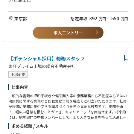
きれば尚よし）
と考えています。
【歓迎】
【具体的には】
・総務、庶務業務の経験がある方（未経験でも可）
392
550
東京都
想定年収
万円
~
万円
・庶務業務全般（押印、承認等）
・宅建士資格保有者
・車両管理（社用車の維持管理、予約管理等）
・車両管理の経験がある方
・宅建業に関する管理業務
求人エントリー
・物品購入、手配
【求める人物】
・各種書類の承認、押印手続き
・成長意欲が高く、より活躍できる環境を求めている方
・その他、総務部門における各種業務
・コミュニケーション能力が高く、社内外の関係者と円滑に連携できる方
・総務部門の業務改善、企画
・細やかな気配りができ、正確な事務処理能力がある方
【ポテンシャル採用】総務スタッフ
・多岐にわたる業務を効率的に遂行できる方
〈組織構成〉
東証プライム上場の総合不動産会社
総務部メンバーは17名程度（うち6割が女性）。
年齢層は20代前半～30代前半が中心で比較的若いメンバーが多く新卒と中
上場企業
途の割合は半々となります。
仕事内容
一般的な書類の押印手続きや備品購入等の庶務業務から不動産ならではの
宅建業に関する業務など総務業務全般を幅広くご担当いただきます。社員
が快適に業務に集中できる環境づくりを担う重要な役割です。業務を通し
て、幅広い経験を積むことができ、キャリアアップを目指せます。将来的
には、総務部門の中核メンバーとして、より大きな裁量を持って活躍して
いただくことを期待しています。
求める経験 / スキル
【具体的には】