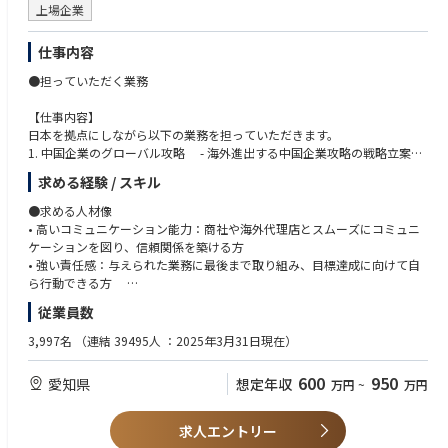
上場企業
て、知財の品質向上にも貢献できます。 また、グループ会社の発明を世界
に広げるための知財活動体制の構築や、外国弁理士・弁護士とのやりとり
仕事内容
を通じて、国際的な法令・制度の理解を深めることができます。知財のプ
ロフェッショナルとしてグローバルに活躍できる環境が整っており、自ら
●担っていただく業務
の専門性・語学力を活かしながら、会社の技術力・競争力を支えるやりが
いのあるポジションです。
【仕事内容】
日本を拠点にしながら以下の業務を担っていただきます。
1. 中国企業のグローバル攻略 - 海外進出する中国企業攻略の戦略立案お
よび実施
求める経験 / スキル
2. 海外販売会社管理と販売促進サポート - 売上・受注目標達成に向けた
進捗状況の管理 - 販売戦略の立案サポート
●求める人材像
3. 海外販売会社業務サポート - 納期交渉・回答、見積確認、受注フォロ
• 高いコミュニケーション能力：商社や海外代理店とスムーズにコミュニ
ー - 顧客対応（仕様確認、技術問い合わせ対応など）
ケーションを図り、信頼関係を築ける方
4. ディーラ、顧客満足度強化活動(海外からの来客対応) - 海外顧客の工
• 強い責任感：与えられた業務に最後まで取り組み、目標達成に向けて自
場見学やショールーム訪問時の対応 - 海外代理店の営業担当者・技術担
ら行動できる方
当者向けイベント企画・実施
• チームワーク重視：海外拠点や代理店と連携し、協力して業務を進めら
従業員数
5. マーケティング支援 - 海外市場の調査・分析 - マーケティング施策
れる方
立案サポート
• チャレンジ精神旺盛：新しいことに積極的に挑戦し、変化を楽しめる方
3,997名
（連結 39495人 ：2025年3月31日現在）
●将来的なキャリアパス
●必要な知識・経験・資格（MUST）
600
950
愛知県
想定年収
万円
~
万円
まずは東南アジア担当として、タイやベトナムなどに進出している中国企
•中国語ネイティブレベルの語学力を有する
業をターゲットに、現地の販売子会社や代理店と連携しながら戦略的に営
• B to Bビジネスの営業経験
業支援、営業活動を行っていただきます。 その後、東南アジア以外の地域
求人エントリー
での経験も積み、将来的には工作機械の海外販売において、海外販社をリ
●求める知識・経験・資格（WANT）