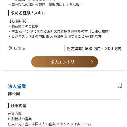
・配電盤
－同社製品の海外代理店、量販店に対する拡販
・スイッチギア
－海外でのOEM生産の為の受注活動・部品加工/組立ての受注活動等
・変圧器
求める経験 / スキル
※2～3か月に1回のペースで海外出張がございます。
【必須条件】
[クライアント]
・製造業でのご経験
・世界で最も利用されているパブリッククラウドサービス提供企業
・中国 or インドに関わる海外営業経験をお持ちの方（出張or駐在）
・ビジネスレベルの中国語 or 英語を使用することが可能な方
[勤務体系]
在宅勤務、直行直帰
600
800
兵庫県
想定年収
万円
~
万円
求人エントリー
法人営業
非公開
仕事内容
仕事内容
印刷機械の営業
仕入れ先：主に中国法人の企業 ※やりとりは多いです。