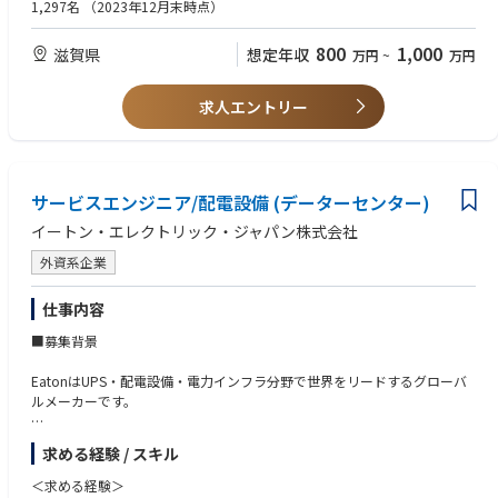
・マネジメント・リーダーシップ能力；チームマネジメント
1,297名
（2023年12月末時点）
・Buyer / Senior Buyer の育成・評価；業務アサイン、優先順位付け
・クロスファンクショナル調整力；Engineering、Quality、Manufacturin
800
1,000
滋賀県
想定年収
万円
~
万円
g、Finance、営業との調整
・意思決定力
・リスクマネジメント；サプライヤー倒産・撤退リスク、地政学（制裁・
求人エントリー
輸出規制）、BCP対応
・コンプライアンス・ガバナンス；贈収賄防止、下請法、独禁法意識、社
内承認プロセス・監査対応
・調達／購買経験：7～12年程度（Commodity責任者としては5年以上が
サービスエンジニア/配電設備 (データーセンター)
目安）
・特定Commodityの担当経験；例：Resin、Metal、Electronics、Chemica
イートン・エレクトリック・ジャパン株式会社
l、Fasteners 等
・海外サプライヤー・海外拠点対応能力：英語での価格・契約交渉、イン
外資系企業
ド、中国、ASEAN 等との取引経験
・多国籍チームとの協業；グローバルCommodity Strategy策定、HQ／リ
仕事内容
ージョン間調整
■募集背景
EatonはUPS・配電設備・電力インフラ分野で世界をリードするグローバ
ルメーカーです。
近年、日本国内ではAI需要やクラウドサービス拡大に伴い、データセンタ
求める経験 / スキル
ー市場が急成長しており、電力インフラ需要も急速に拡大しています。
＜求める経験＞