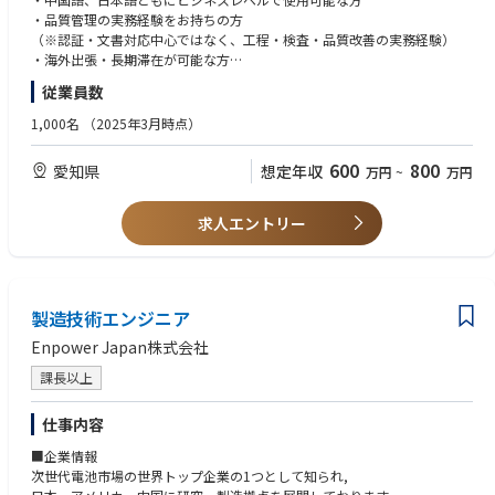
張・長期滞在し、工程管理・品質改善業務を担当いただきます。
・品質管理の実務経験をお持ちの方
現地サプライヤーや第三者検品の実態を把握し、日本の品質管理部門と連
（※認証・文書対応中心ではなく、工程・検査・品質改善の実務経験）
携しながら、課題の特定～改善～標準化までを推進していただきます。
・海外出張・長期滞在が可能な方
・現地サプライヤーに対し、事実ベースで改善を推進できる方
従業員数
▼具体業務
・日本側関係者と密に連携し、正確に報告・共有できる方
① カバー品質改善
1,000名
（2025年3月時点）
・QC工程図に基づく全工程の定期確認
▼歓迎
・不具合の原因特定および改善依頼、再発防止の推進
・中国・海外工場での勤務または品質対応経験
600
800
愛知県
想定年収
万円
~
万円
・標準化されていない作業の洗い出し・標準化推進
・サプライヤー品質管理、工程監査、品質改善経験
・品質改善が一過性ではなく、定着しているかの確認
・縫製・ファブリック関連の品質管理経験
・現場で粘り強く改善をやり切った経験
求人エントリー
② 第三者検品・現地品質体制の確認
・第三者検品工程およびサプライヤー内検査の実態確認
・現地説明を鵜呑みにせず、事実ベースでの確認・判断
・日本側への正確なレポーティング
製造技術エンジニア
③ 定期ミーティング・改善推進
Enpower Japan株式会社
・現地定例での課題共有・進捗管理
・日本側からの受入検査不適合・工程内不適合情報のフィードバック
課長以上
・現地と日本の認識差を解消し、改善活動を継続推進
仕事内容
■担当エリア・働き方
・日本国内拠点をベースに勤務
■企業情報
・中国（上海周辺など）を中心とした海外調達先への出張あり
次世代電池市場の世界トップ企業の1つとして知られ,
・案件に応じて数週間～数か月単位の長期滞在あり