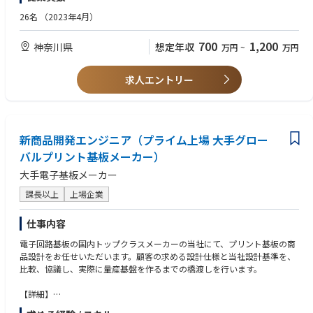
験。
• 技術セミナーでの講演や業界団体との活動経験があれば尚可。
26名
（2023年4月）
〇主な業務内容
• サイバーセキュリティに関する基礎知識を有し、以下を含む国際的な製
• 海外営業チームと連携し、顧客ニーズの分析、初期技術ソリューション
品セキュリティ規制・規格を習得する意欲があること。
700
1,200
神奈川県
想定年収
万円
~
万円
の設計、および営業活動全体を通じた技術的サポートを行う。
－CRA
• 顧客の複雑な要求事項を分析し、技術的アプローチ、要員計画、スケジ
－ RED Delegated Act（RED-DA）
ュール、価格を含む詳細な提案書を作成する。
－IEC 62443
求人エントリー
• 業界セミナーで技術講演を行い、日本国内のサイバーセキュリティ関連
－ISO/SAE 21434
団体において会社を代表し、ブランド認知向上に貢献する。
－EN 303 645
• プロジェクトの進捗管理、マイルストーン管理、リスク管理、お客様と
－EN 18031
のコミュニケーションをリードし、高品質なサービス提供を実現する。
• プロジェクト遂行中に追加ニーズを把握し、海外営業チームと連携して
新商品開発エンジニア（プライム上場 大手グロー
• 試験・検査・認証を含む適合性評価（Conformity Assessment）の仕組み
新たなサービス提案やサービスパッケージを企画・提案する。
を理解し、各国・国際規制への適合性評価プロセスについて知識を有する
バルプリント基板メーカー）
• 納品後のレビューを実施し、提供したソリューションがお客様の目的を
こと。
大手電子基板メーカー
満たしていることを確認するとともに、長期的な顧客関係の構築および契
• 顧客の複雑な要求事項を整理し、技術ソリューションおよび明確なプロ
約更新を支援する。
ジェクトスコープへ落とし込める能力。
課長以上
上場企業
• プロジェクトの予算・収益性を管理し、顧客フィードバックを収集して
• プロジェクトマネジメント手法・ツールを活用し、進捗管理・リスク管
サービス改善や新サービス開発につなげる。
理・予算管理ができること。
仕事内容
• 日本語：ネイティブまたはそれに準ずるレベル（JLPT N1相当）。高度
な商談およびプレゼンテーションができること。
電子回路基板の国内トップクラスメーカーの当社にて、プリント基板の商
• 英語：グローバルチームとの業務、および国際規格のレビューができる
品設計をお任せいただいます。顧客の求める設計仕様と当社設計基準を、
ビジネスレベル。
比較、協議し、実際に量産基盤を作るまでの橋渡しを行います。
• 台湾、中国語：海外営業とのやりとりの際、英語に代わる武器なるため
評価。
【詳細】
■顧客ニーズの探索と市場調査