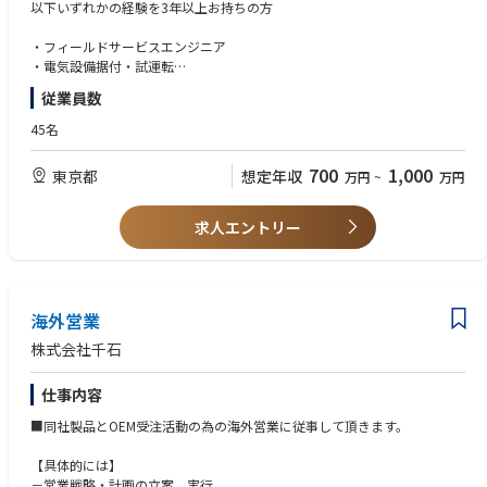
Eatonでは、世界最大級のクラウド事業者向けプロジェクトを中心に、日
以下いずれかの経験を3年以上お持ちの方
本国内での事業拡大を進めており、電力インフラ設備の導入・保守・技術
支援を担うフィールドサービスエンジニアを募集しています。
・フィールドサービスエンジニア
・電気設備据付・試運転
グローバルメーカーの最先端技術に触れながら、急成長するデータセンタ
・保守メンテナンス
従業員数
ー業界で専門性を高められるポジションです。
・電力インフラ関連業務
45名
■仕事内容
700
1,000
東京都
想定年収
万円
~
万円
データセンター向け配電設備（Power Distribution Systems）のフィール
ドサービスエンジニアとして、据付・試運転・保守メンテナンス・トラブ
ルシューティング業務を担当いただきます。
求人エントリー
・配電設備・スイッチギア・変圧器等の据付・試運転
・点検・保守・予防保全
・不具合解析・障害対応・トラブルシューティング
・FAT・SAT・コミッショニング対応
海外営業
・顧客向け技術サポート
株式会社千石
・海外開発・技術チームとの連携
・メンテナンス契約顧客への対応
仕事内容
・技術トレーニングおよびOJT実施
・サービス品質向上活動
■同社製品とOEM受注活動の為の海外営業に従事して頂きます。
[扱う商品]
【具体的には】
・高圧受配電設備
－営業戦略・計画の立案、実行