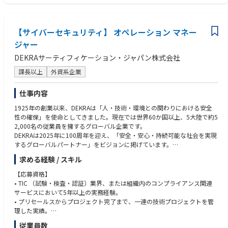
・顧客監査対応
・ISO9001 / IATF16949 認証取得、維持
・ISO9001 / IATF16949 内部監査
【サイバーセキュリティ】 オペレーション マネー
・QMSに則った品質改善
ジャー
【この仕事の魅力】
DEKRAサーティフィケーション・ジャパン株式会社
世界最大のEV・IT市場である中国のスピード感を肌で感じながら、グロー
バルな交渉力を磨くことができます。
課長以上
外資系企業
仕事内容
1925年の創業以来、DEKRAは「人・技術・環境との関わりにおける安全
性の確保」を使命としてきました。現在では世界60か国以上、5大陸で約5
2,000名の従業員を擁するグローバル企業です。
DEKRAは2025年に100周年を迎え、「安全・安心・持続可能な社会を実現
するグローバルパートナー」をビジョンに掲げています。
今回、DEKRA Digital and Product Solutions部門の一員であるDEKRA Digit
求める経験 / スキル
al Trust Services (DTS) Japanにて、新たなメンバーを募集します。
【応募資格】
サイバーセキュリティ テクニカルプロジェクトマネージャーとして、日本
• TIC （試験・検査・認証）業界、または組織内のコンプライアンス関連
市場におけるサイバーセキュリティサービスの技術的な窓口となり、TIC
サービスにおいて5年以上の実務経験。
（試験・検査・認証）業界での経験を活かして、お客様のコンプライアン
• プリセールスからプロジェクト完了まで、一連の技術プロジェクトを管
ス対応を支援するとともに、技術フォーラムなどで当社を代表して活動し
理した実績。
ていただきます。
• 技術提案書の作成、コスト見積り、プロジェクト収益管理（P/L）の経
従業員数