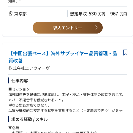
知識、
・化粧品検定、WEB解析士
530
967
東京都
想定年収
万円
~
万円
求人エントリー
【中国出張ベース】海外サプライヤー品質管理・品
質改善
株式会社エアウィーヴ
仕事内容
■ミッション
海外調達先を迅速に現地確認し、工程・検品・管理体制の改善を通じて、
カバー不適合率を低減させること。
単なる監査対応ではなく、
品質が継続的に安定する状態を実現すること（＝定着まで担う）がミッシ
ョンです。
求める経験 / スキル
■仕事内容
▼必須
日本拠点をベースとし、必要に応じて海外（主に中国上海）の調達先へ出
・中国語、日本語ともにビジネスレベルで使用可能な方