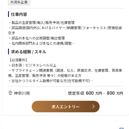
外資系企業
仕事内容
・製品の生産管理/輸入/販売予測/在庫管理
・部品調達(国内外)におけるバイヤー/納期管理/フォーキャスト/原価低減
交渉
・部品の本社への出荷調整/輸出管理
・社内関係部門および本社との連携/調整
・物流事務
求める経験 / スキル
【必須要件】
・日本語：ビジネスレベル以上
・サプライチェーン関連業務（調達、仕入、原価交渉、在庫管理、貿易事
務、生産管理、販売予測 等々）の経験がある方
・出社かつフルタイム勤務が可能な方(在宅勤務不可)
・リーダー、主任クラスなど後輩の育成・人材育成のご経験をお持ちの方
600
800
神奈川県
想定年収
万円
~
万円
【歓迎要件】
・エクセルで集計業務ができる方
求人エントリー
・電気関連製品/部品の業務経験がある方
・将来マネジメントにチャレンジしてみたい方