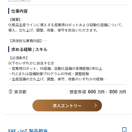
仕事内容
【概要】
化粧品生産ラインに導入する産業用ロボットおよび自動化設備について、
導入、立ち上げ、調整、改善、保守を担当いただきます。
【具体的な業務内容】
・産業用ロボットを活用した生産ラインの自動化
求める経験 / スキル
・双腕ロボットおよび周辺設備の立ち上げ・ティーチング
・PLC、HMI、サーボモーター、インバータ、各種センサーの設定・調整
【必須条件】
・ロボット制御プログラムおよび設備制御プログラムの作成・修正
以下のいずれかに該当する方
・自動ピッキング、不良品自動判定、画像処理設備等の導入・調整
・産業用ロボット、FA設備、自動化設備の実務経験2年以上
・生産設備の不具合解析、トラブルシューティング
・PLCまたは設備制御プログラムの作成・調整経験
・生産工程の分析および自動化・省人化に向けた改善提案
・生産設備の立ち上げ、調整、保守、改善のいずれかの経験
・設備メーカーとの技術調整
・電気、電子、制御、機械、メカトロニクス等の基礎知識
・中国本社の技術チームとの連携
・設備図面、電気図面または制御仕様書を理解できる方
600
800
東京都
想定年収
万円
~
万円
・設備仕様書、操作手順書、保守マニュアル等の作成
・必要に応じた海外工場への出張および設備立ち上げ支援
【歓迎条件】
求人エントリー
・産業用ロボットのティーチング経験
【使用・導入予定技術】
・双腕ロボットの導入・調整経験
双腕ロボット
・PLCのラダー作成・修正経験
PLC／HMI
・HMI、サーボモーター、インバータの設定経験
サーボシステム
・画像処理、マシンビジョン、センサー制御の経験
FAE - IoT 製品担当
インバータ
・自動ピッキング設備の経験