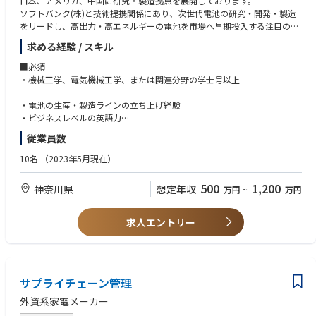
日本、アメリカ、中国に研究・製造拠点を展開しております。
・常駐ではなく、必要なタイミングで現地入りし、改善～定着確認まで対
ソフトバンク(株)と技術提携関係にあり、次世代電池の研究・開発・製造
応
をリードし、高出力・高エネルギーの電池を市場へ早期投入する注目の電
池メーカーです。
求める経験 / スキル
■このポジションの魅力
今回はアメリカで新規工場を立ち上げの為に品質管理業務を担っていただ
① 駐在固定ではない柔軟な働き方
く方を募集しております。
■必須
日本拠点をベースとしながら海外業務に関われるため、生活基盤を日本に
・機械工学、電気機械工学、または関連分野の学士号以上
置きつつグローバルに活躍できます。
② 「監査」ではなく、品質を現場で動かす役割
■仕事内容
・電池の生産・製造ラインの立ち上げ経験
単なるチェック業務ではなく、課題の特定～改善～定着まで一貫して関わ
リチウム電池の製造ラインを導入・立ち上げ、設備の設置や運用を担当し
・ビジネスレベルの英語力
ることができるため、成果を実感しやすいポジションです。
ます。トラブル対応や保守、設備の改善も行い、不良品削減と稼働率向上
従業員数
③ 海外サプライヤー品質の中核に関われる
を目指します。安全面の管理も重要な仕事です。
工程・検品・管理体制を横断的に見ながら、サプライヤー全体の品質レベ
■歓迎
10名
（2023年5月現在）
ル向上に直接インパクトを出せる仕事です。
■業務ミッション
電池の量産ラインの立ち上げ、製造プロセス開発の経験
電池の試作ラインを作るため、試作品を作る設備の保全・メーカーへの問
・CAD（SolidWorks、AutoCADなど）の使用経験、図面作成
500
1,200
神奈川県
想定年収
■求める人物像
万円
~
万円
い合わせ業務・オペレーターへの安全教育・労働環境の整備、労務管理、
・電気制御システムおよび安全に関する基礎知識語技術論文・特許等の読
・現場・実物・事実に基づいて判断できる方
労働基準監督署への申請対応など幅広く担当いただきます。
解力
・相手に流されず、必要な改善をしっかり伝えられる方（丸め込まれない
・機械設備の設計、トラブル対応、保守の実務経験（3年以上）
求人エントリー
方）
・高い機械的知見と実務レベルでの問題解決能力
・日本と海外の間に立ち、信頼関係を築ける方
・ラボ、試作ライン、工場環境での業務経験
・指摘で終わらず、標準化・定着までやり切れる方
・ビジネスレベルの中国語
・フットワーク軽く現地に入り込める方
サプライチェーン管理
外資系家電メーカー