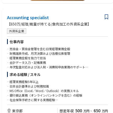
ードできる人材として成長してほしいと考えています。
• 海外営業の実務経験（特に工作機械業界での経験）
• 中国企業とのビジネス経験
●出張の有無・頻度・行先など
• マーケティングの基礎知識・スキル
国内出張が年1～2回程度、海外出張が年3～4回程度
Accounting specialist
●望ましい前職・現職の勤務先、業界
【650万/経理/裁量が持てる/食肉加工の外資系企業】
●職場環境
・工作機械業界
・若手社員から経験豊富なベテラン社員まで、幅広いメンバーが在籍して
・生産財（製造工場で使われる機器や部品/原材料等）の業界
外資系企業
います。
・機械商社や販売代理店
・風通しが良く、助け合いながら仕事を進めることができる、活気あふれ
仕事内容
る成長事業です。
· 売掛金・買掛金管理を含む日常経理業務全般
· 財務諸表作成、月次決算および各種伝票管理
· 経理業務全般を独力で担当
· 会計データ入力・記帳業務
· 年次監査対応および法人税・消費税申告業務のサポート
· 給与計算、社会保険手続きなどその他関連業務
求める経験 / スキル
===============================
· Handle daily accounting duties, such as Account Payable and Account
· 経理実務経験5年以上
Receivable
· 日本会計基準および税務知識
· Prepare financial statement, month-end closing, receipt and vouchers;
· MS Office（Excel／Word／Outlook）の実務スキル
Work closely with other departments
· 銀行振込業務（オンラインバンキングを含む）の経験
· Can handle full set of accounts independently.
· 社会保険手続きに関する実務経験
· Data entry and bookkeeping.
· 日本語のみでOK。英語/中国語は必須ではございません。
· Assist accountants with annual audits and tax/consumption tax filings
=============================
500
650
東京都
想定年収
万円
~
万円
· Other ad-hoc assignments (ex. payroll, employee insurance)