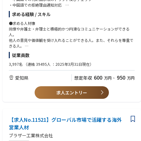
・中国語での拒絶理由通知対応
・中国語での特許面談対応、中国第一国出願の明細書チェック 等
求める経験 / スキル
●将来的なキャリアパス
●求める人材像
・グループ会社で生まれた発明の特許権利化を含め、主に外国における特
同僚や弁護士・弁理士と積極的かつ円滑なコミュニケーションができる
許権利化業務におけるエキスパート
人。
・外国弁理士/弁護士とのやりとりを通じた外国特許関連の法令や制度の
他人の意見や価値観を受け入れることができる人。また、それらを尊重で
理解と、理解に基づく社内の知財活動体制の構築とマネジメント
きる人。
技術・言語・法律に興味があり、学ぶ意欲の高い人。
従業員数
●仕事の進め方
機械翻訳や生成AIを用いて翻訳を行います。
●必要な知識・経験・資格（MUST）
3,997名
（連結 39495人 ：2025年3月31日現在）
現地弁護士や社内の有識者の助けを得ながら、翻訳結果をチェックしま
知財部門若しくはそれに準ずる環境において、特許出願等の特許実務経験
す。
を有する方。
600
950
愛知県
想定年収
万円
~
万円
中国の開発者と中国の弁護士を交えて面談を行い、特許出願明細書を完成
中国語検定２級以上、HSK５級以上、または同等の中国語力を有する方。
させます。
実用英語検定2級以上、TOEIC 750点以上、または同等の英語力を有する
方。
求人エントリー
●組織ミッション
AIを活用した外国特許出願・権利化業務の品質向上と効率化
●求める知識・経験・資格（WANT）
中国特許法や日本特許法の基礎知識
●仕事の魅力、やりがい
生成AIを使った業務経験
本ポジションは、AIや最新の翻訳技術を活用し、グローバルな知的財産戦
【求人No.11521】グローバル市場で活躍する海外
略を最前線で推進できる非常にチャレンジングな役割です。中国語・英語
●望ましい前職・現職の勤務先、業界
営業人材
を駆使し、現地弁護士や開発者と直接連携しながら、最先端の発明を世界
知的財産業界(企業の知的財産（知財）部門、特許事務所、特許庁や関連公
ブラザー工業株式会社
へ届けるための特許権利化業務に携われます。機械翻訳や生成AIの活用に
的機関等)
よる業務効率化だけでなく、専門性を活かした翻訳チェックや交渉を通じ