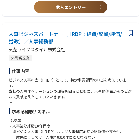
•サーバー、IoT製品（産業用PC、産業用マザーボード、AI PC、Mini-PC、
シングルボードコンピューター）のFAE実務経験2年以上
求人エントリー
•産業用パソコンのオンサイトサポートの経験
•ハードウェア/ソフトウェア等のテクニカルサポート経験3年以上
•IT業界におけるハードウェア及びソフトウェア製品の知見と知識がある方
•電波法、電気通信事業法、省エネ法、電安法などの知識
人事ビジネスパートナー［HRBP：組織/配置/評価/
•IoT市場における技術支援やIT関連ハードウェア製品のリペア経験
労政］／人事総務部
東芝ライフスタイル株式会社
外資系企業
仕事内容
ビジネス人事担当（HRBP）として、特定事業部門の担当を考えていま
す。
当社の人事オペレーションの理解を図るとともに、人事的側面からのビジ
ネス貢献を果たしていただきます。
・組織/配置/評価/労務労政等の人事運用
求める経験 / スキル
・人事運用の生産性向上に向けた課題特定、改善活動
【必須】
人事処遇制度改革において、ご本人に最適な内容をアサインメントいたし
・人事業務経験10年程度
ます。
※ビジネス人事（HR BP）および人事制度企画の経験値や専門性、
成果によっては、人事経験10年にこだわらない