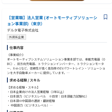
【営業職】法人営業 (オートモーティブソリューシ
ョン事業部)（東京）
デルタ電子株式会社
外資系企業
仕事内容
《事業紹介》
オートモーティブシステムソリューション事業本部では、車載充電器（O
BC）、双方向充電器、トラクションインバーター、トラクションモータ
ー、X-in-1など、信頼性が高く高効率のEVパワートレイン・ソリューショ
ンを大手自動車メーカーに提供しています。
自動車の電導化（EV）に伴い、顧客ニーズ変化が顕著化している中で、お
求める経験 / スキル
客様の立場に立った提案活動を行います。
また、海外拠点とも連携しながら業務を遂行するため、語学力を活かし、
【求める経験・スキル】
グローバルに活躍することができます。
・日本企業向けの法人営業経験（3年以上）
・日本語力（ビジネスレベル ※目安：日本語能力試験N1）
〈仕事概要〉
・日本語⇔中国語の通訳・翻訳経験
ＥＶシステム事業の営業担当として、自動車開発エンジニアリング・サー
・ 中国語力（ビジネスレベル）
ビス企画、自動車メーカーへの提案、
※中国語は、本社とのコミュニケーションにて使用します。