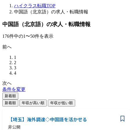
ハイクラス転職TOP
中国語（北京語）の求人・転職情報
中国語（北京語）の求人・転職情報
176
件
中の
1
〜
50
件を表示
前へ
1
2
3
4
次へ
条件を変更
新着順
新着順
年収が高い順
年収が低い順
【埼玉】海外調達◇中国語を活かせる
非公開