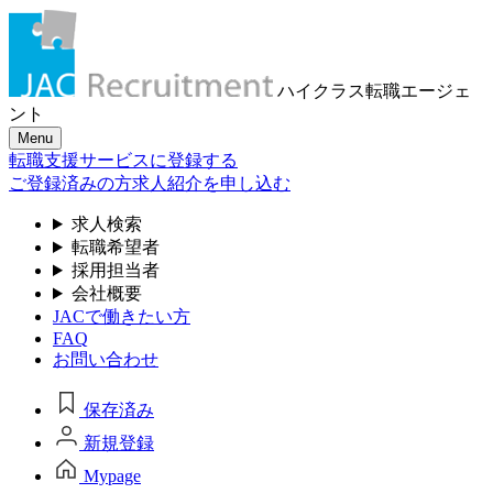
ハイクラス転職
エージェ
ント
Menu
転職支援サービスに登録する
ご登録済みの方
求人紹介を申し込む
求人検索
転職希望者
採用担当者
会社概要
JACで働きたい方
FAQ
お問い合わせ
保存済み
新規登録
Mypage