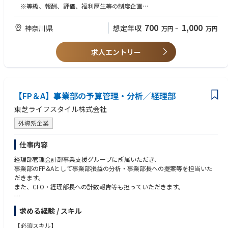
・ジョブ型人事制度
※等級、報酬、評価、福利厚生等の制度企画
・評価制度
※報酬調査、人事データ取りまとめ
・福利厚生制度
・顧客志向/成果志向/課題解決力/チームビルディング力
700
1,000
神奈川県
想定年収
万円
~
万円
・プロジェクトマネジメント経験
求人エントリー
【歓迎】
・エンゲージメント向上への取り組み
【求める人物像】
①顧客（経営陣/ビジネス/社員）のための行動にこだわる
【FP＆A】事業部の予算管理・分析／経理部
②変化する、改善する、改革する意識のもと、課題解決を倍速で、行動す
る
東芝ライフスタイル株式会社
③自己成長への情熱を持つ
外資系企業
入社後：
・ビジネス人事（HRBP）担当を主とし、制度企画をサポート
仕事内容
経理部管理会計部事業支援グループに所属いただき、
入社1年後：
事業部のFP&Aとして事業部損益の分析・事業部長への提案等を担当いた
制度企画の主幹業務を付与
だきます。
また、CFO・経理部長への計数報告等も担っていただきます。
入社後一定期間後：
職制管理職をキャリアのマイルストーンに設定（時期は個々に応じて）
【具体的な業務内容】
求める経験 / スキル
・事業部損益の予算・見込・実績管理において集計、分析、報告業務
・事業部損益における管理会計連結業務
【必須スキル】