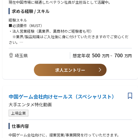
現在中国市場に精通したベテラン社員が主担当として活躍中。
求める経験 / スキル
経験スキル
■必須要件（MUST）
・法人営業経験（異業界、異商材のご経験者も可）
※業界/製品知識はご入社後に身に付けていただきますのでご安心くだ
さい。
・出張対応が可能な方
・中国語力(ビジネスレベル)
500
700
埼玉県
想定年収
万円
~
万円
■歓迎要件（WANT）
求人エントリー
・印刷機械の営業経験、業界知識、製品知識
中国ゲーム会社向けセールス（スペシャリスト）
大手エンタメ特化動画
上場企業
仕事内容
中国ゲーム会社向けに、提案営業/事業開発を行っていただきます。