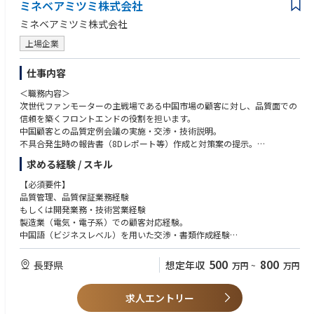
ミネベアミツミ株式会社
ミネベアミツミ株式会社
上場企業
仕事内容
＜職務内容＞
次世代ファンモーターの主戦場である中国市場の顧客に対し、品質面での
信頼を築くフロントエンドの役割を担います。
中国顧客との品質定例会議の実施・交渉・技術説明。
不具合発生時の報告書（8Dレポート等）作成と対策案の提示。
顧客ニーズを社内（開発・製造）へフィードバックし、製品改善をリー
求める経験 / スキル
ド。
【必須要件】
＜具体的業務＞
品質管理、品質保証業務経験
・新規引き合い受注時に設計、営業とともに製品プロジェクトに加わって
もしくは開発業務・技術営業経験
いただき、開発段階から工場での試作～量産までのすべてに携わっていた
製造業（電気・電子系）での顧客対応経験。
だきます。
中国語（ビジネスレベル）を用いた交渉・書類作成経験
開発設計段階からの品質面でのやり取りや新規工程の立上げ、量産後も工
場の工程・品質改善に取り組んでいただきます。
＜あれば望ましいスキル＞
500
800
長野県
想定年収
万円
~
万円
顧客：中国のローカルメーカー
ISO9901/IATF16949/VDA6.3対応経験、製造業での改善業務経験
具体的には、以下のような業務をご担当頂きます。
求人エントリー
・海外工場（中国上海）の品質改善支援