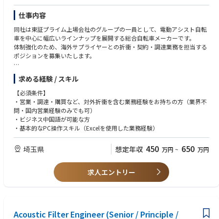
仕事内容
同社は東証プライム上場会社のグループの一員として、電動アシスト自転
車を中心に幅広いラインナップを展開する総合自転車メーカーです。
体制強化のため、海外サプライヤーとの折衝・契約・調達業務を担当する
ポジションを募集いたします。
■担当業務概要
求める経験 / スキル
・海外サプライヤー様の契約・調達業務対応：
└部署内の協力連携、社内他部署との調整を経て、購買業務を行います。
【必須条件】
└海外サプライヤー来社時の通訳を行います。
・営業・調達・購買など、対外折衝を含む業務経験をお持ちの方（業界不
・品質改善対応・コスト改善対応・デリバリに係わる各種案件対応：
問・国内営業経験のみでも可）
└上記調達業務に付随する社内外調整、交渉対応を行います。
・ビジネス中国語が可能な方
※サプライヤー選定に関する契約に関しては、親会社に依頼しておりま
・基本的なPC操作スキル（Excelを使用した業務経験）
す。
※サプライヤー担当社数：２~3社程度
450
650
埼玉県
想定年収
万円
~
万円
※出張頻度：海外（中国）→1週間程度、国内→1泊2日程度（海外国内含
めて頻度は年に2～3回ほどとなります）
求人エントリー
■組織構成：
現在海外調達部門は、20代～50代を中心に計5名の社員が在籍しておりま
す。調達部全体では、計20名が在籍しております。
Acoustic Filter Engineer (Senior / Principle /
■ポジションの魅力