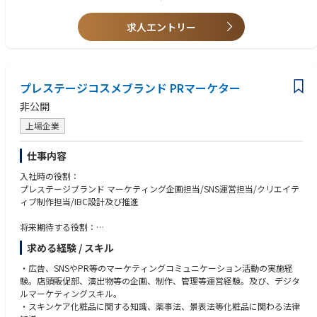
· 5+ years’ experience in accounting
· Strong knowledge of Japanese Accounting Standards and Taxation
【Report to】CEO
求人エントリー
· Proficient in MS Office software (Excel/Word/Outlook)
· Bank transfer (especially online payment)
【言語】
· Social Insurance experience
日本語のみの方もご応募いただけます。社内に通訳担当が在籍しているよ
· English/Chinese proficiency is not required. Only Japanese is fine.
うです。
プレステージコスメブランド PRマーケター
非公開
上場企業
仕事内容
入社時の役割：
プレステージブランド マーケティング企画担当/SNS運営担当/クリエイテ
ィブ制作担当/IBC設計及び推進
将来期待する役割：
ブランド内の業務を幅広く経験したのち、マネジメント人材に育成。
求める経験 / スキル
・広告、SNSやPR等のマーケティングコミュニケーション活動の実施経
験。店頭販促部、演出物等の企画、制作、管理等運営経験。及び、デジタ
ルマーケティングスキル。
・スキンケア化粧品に関する知識、薬事法、景表法等化粧品に関わる法律