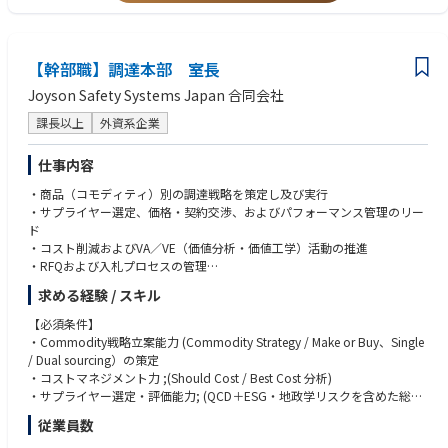
通していること
1. Master degree or above in acoustics, MEMS, microelectronics and solid
-state electronics, etc.;
【幹部職】調達本部 室長
2. Solid basic knowledge of acoustic resonator (SAW/BAW) and semicon
ductor process manufacturing;
Joyson Safety Systems Japan 合同会社
3. Possess full-process development experience in the simulation, design
課長以上
外資系企業
and manufacturing of SAW, TC-SAW, BAW and other acoustic filters;
4. Long-term focus on acoustic filter research experience for 10 years plu
s;
仕事内容
5. Familiar with more than one kind of RFFE key block such as PA, LNA, R
・商品（コモディティ）別の調達戦略を策定し及び実行
F switch, etc.;
・サプライヤー選定、価格・契約交渉、およびパフォーマンス管理のリー
6. Proficient in using multi-physics simulation software and RF test equip
ド
ment;
・コスト削減およびVA／VE（価値分析・価値工学）活動の推進
・RFQおよび入札プロセスの管理
・技術、品質、サプライチェーン部門と連携しての業務推進
求める経験 / スキル
・供給リスクおよびコンプライアンスリスクの低減
・コモディティバイヤーチームの指導・育成
【必須条件】
・Commodity戦略立案能力 (Commodity Strategy / Make or Buy、Single
/ Dual sourcing）の策定
・コストマネジメント力 ;(Should Cost / Best Cost 分析)
・サプライヤー選定・評価能力; (QCD＋ESG・地政学リスクを含めた総合
評価)
従業員数
・契約・条件交渉力; 価格交渉、VA/VE 、NDA、MPA、LTAs、価格調整