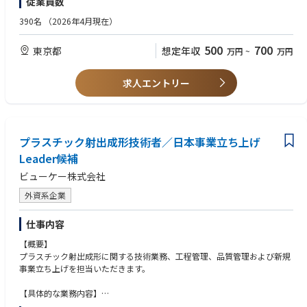
従業員数
及び開発プロジェクトのフォローをご担当頂きます。
また、常に変化する市場の要求に応えるため、新技術・マーケット調査な
【歓迎スキル・経験】
390名
（2026年4月現在）
どマーケティングもお任せします。
・機械／電気工学のバックグラウンド、または同等の実務経験をお持ちの
方
500
700
東京都
想定年収
万円
~
万円
〈仕事内容〉
・営業職/マーケティング関連の経験がある、または、EV関連の技術/開発
・自動車メーカーへの提案開発プロジェクトの商談フォロー（見積作業、
経験がある方
契約交渉、締結等）
求人エントリー
・進行中のプロジェクトフォロー
【求める人物像】
・社内外の利害関係者と連携し、顧客満足度向上やコスト改善
・問題に対して分析を実施して、論理的に解決策を導く力のある方
・関係部署と連携し、顧客要件の明確化
・受け身にならず、目標達成ために何をやるべきかを、自ら考え実行でき
・マーケティング（市場の最新動向や成功事例を把握し、顧客ニーズに対
る積極性のある方
応できる活動を実践）
プラスチック射出成形技術者／日本事業立ち上げ
・今までのやり方に固執せず、状況に応じて柔軟に思考や行動を変化させ
られる方
Leader候補
〈その他〉
・新しい情報を敏感にキャッチし、新しいマーケットやビジネスの可能性
ビューケー株式会社
・国内・海外への出張あり
を探れる広い視野のある方
・積極的な姿勢を持ち、バイタリティに溢れる姿勢で業務を遂行できる方
外資系企業
仕事内容
【概要】
プラスチック射出成形に関する技術業務、工程管理、品質管理および新規
事業立ち上げを担当いただきます。
【具体的な業務内容】
・プラスチック射出成形工程の技術管理