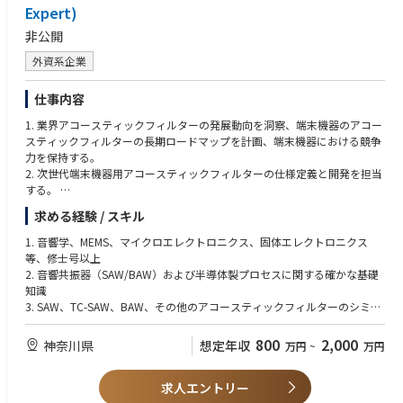
・大手グループならではの安定基盤と働きやすい環境です
Expert)
・調達未経験からでも、語学＋対外折衝経験を活かしてキャリアチェンジ
非公開
可能です
・製品開発部門と近い距離で、モノづくりの上流から携わることができま
外資系企業
す
・海外サプライヤーとの交渉を通じ、調達スキルを着実に磨ける環境です
仕事内容
・フルフックス制度を導入しており、家庭の事情など柔軟に対応すること
ができる環境です。
1. 業界アコースティックフィルターの発展動向を洞察、端末機器のアコー
スティックフィルターの長期ロードマップを計画、端末機器における競争
■当社について：
力を保持する。
同社は、東証プライム上場のグループ最初の主要関連会社として設立し、
2. 次世代端末機器用アコースティックフィルターの仕様定義と開発を担当
日本の自転車産業のトップメーカーとして支持をえています。
する。
現在、需要拡大が進む電動アシスト自転車を主軸に、シティサイクル・軽
求める経験 / スキル
快車、お子様向け、レジャー・スポーツ用途の自転車、更にはプロ選手が
1. Insights into the development trend of acoustic filters in the industry, p
使用する専用機材までも手掛ける数少ない総合自転車メーカーとして、開
lan long-term roadmaps for terminal device acoustic filters, and lead ter
1. 音響学、MEMS、マイクロエレクトロニクス、固体エレクトロニクス
発・製造・販売を一気通貫で手がけています。
minal device competitiveness;
等、修士号以上
2. Responsible for specification definition and development of next-gene
2. 音響共振器（SAW/BAW）および半導体製プロセスに関する確かな基礎
ration terminal device acoustic filters;
知識
3. SAW、TC-SAW、BAW、その他のアコースティックフィルターのシミュ
レーション、設計、製造における全工程の開発経験を有すること
4. 10年以上の長期にわたるアコースティックフィルター研究経験
800
2,000
神奈川県
想定年収
万円
~
万円
5. PA、LNA、RFスイッチなど、複数のRFFEキーブロックに精通しているこ
と
求人エントリー
6. マルチフィジックスのシミュレーションソフトウェアとRF評価設備に精