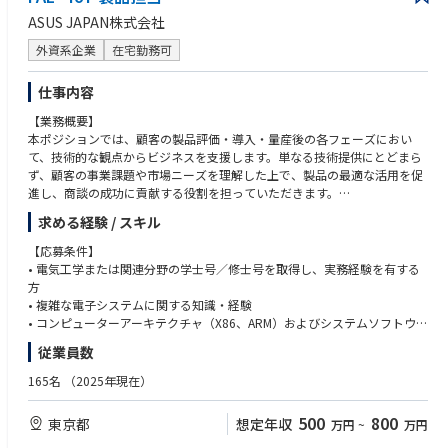
各種センサー
・食品、化粧品、医薬品等の生産設備経験
ASUS JAPAN株式会社
画像処理システム
・包装機械、充填機械、組立設備等の経験
自動ピッキング設備
外資系企業
在宅勤務可
・SolidWorks、AutoCAD等の使用経験
不良品自動判定設備
・中国語または英語を使用した技術連携経験
磁気浮上式搬送設備
仕事内容
自動搬送システム
【求める人物像】
【業務概要】
※ロボット、PLC等の具体的なメーカー・型式は入社後に共有します。
・新しいロボット技術や設備制御を積極的に学べる方
本ポジションでは、顧客の製品評価・導入・量産後の各フェーズにおい
・ソフトウェアだけでなく、機械・電気・ハードウェアにも関心がある方
て、技術的な観点からビジネスを支援します。単なる技術提供にとどまら
【業務の特徴】
・設備の問題を自ら調査し、原因を特定できる方
ず、顧客の事業課題や市場ニーズを理解した上で、製品の最適な活用を促
本ポジションは、既存設備の保守のみを行うフィールドサービス職ではあ
・社内外の技術者と円滑に連携できる方
進し、商談の成功に貢献する役割を担っていただきます。
りません。
・成長段階の組織で、業務範囲を限定せず取り組める方
設備メーカーや中国本社の技術チームと連携しながら、日本工場における
・必要に応じて海外工場へ出張可能な方
求める経験 / スキル
【主な担当業務内容】
ロボット設備の導入、制御調整、工程改善、将来的な全自動化を担うポジ
• 顧客による製品評価・導入時および量産後の技術支援
ションです。
【応募条件】
• 顧客の課題を技術的・ビジネス的に分析し、台湾本社のエンジニアと連
制御分野を中心としながら、機械構造、電気、センサー、周辺設備につい
• 電気工学または関連分野の学士号／修士号を取得し、実務経験を有する
携して対応
ても幅広く経験できます。
方
• 製品検証試験の調整および試験報告書の作成
• 複雑な電子システムに関する知識・経験
• 顧客、販売代理店、社内スタッフへの技術トレーニングおよびサポート
• コンピューターアーキテクチャ（X86、ARM）およびシステムソフトウ
• 顧客訪問による技術支援および営業活動の補佐
ェア（Windows、Linux、Android など）に関する理解
従業員数
• 展示会・イベントにおける技術営業支援 など
• 日本語に加え、英語または中国語での技術的な内容をビジネスレベルで
扱えるコミュニケーション能力（読み書き・会話）
165名
（2025年現在）
【担当製品】
• 顧客視点を持ち、技術とビジネスの両面から価値を提供できる方
サーバー、産業用PC、産業用マザーボード、AI PC、Mini-PC、シングルボ
500
800
東京都
想定年収
万円
~
万円
ードコンピューターなど
【歓迎】
公式ページ：ASUS IoTサイト