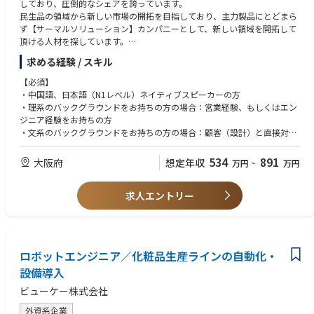
・金型設計、金型製作、金型保全の経験
しており、圧倒的なシェアを誇っています。
・口紅・コンパクト・パウダーケース等の成形部品
・自動化設備、取出ロボット、画像検査設備等の経験
民生品の領域から新しい市場の開拓を目指しており、主力製品にとどまら
・その他精密プラスチック部品
・ISO、品質マネジメント、工程監査等の経験
ず【サーマルソリューション】カンパニーとして、新しい領域を開拓して
※具体的な製品カテゴリーおよび材料は、事業計画に応じて変更となる可
・中国、韓国または海外工場との技術連携経験
頂ける人材を探しています。
能性があります。
・部下育成、技術伝承、技能標準化の経験
求める経験 / スキル
・中国語または英語での業務経験
同社既存製品の拡販だけでなく、顧客・技術部門と連携し新製品の開発を
【ポジションの位置づけ】
主導したり、市場調査分析を担当して頂きます。特に中国や台湾など中華
【必須】
本ポジションは、単なる製造オペレーターや現場技術者ではありません。
【求める人物像】
圏のマーケットの開拓を直属の上司と一緒に実行して頂きます。
・中国語、日本語（N1レベル）ネイティブスピーカーの方
日本における射出成形事業の技術Leader候補として、成形条件の設定、金
・長年の射出成形経験を活かし、新しい事業を構築したい方
・理系のバックグラウンドをお持ちの方の場合：営業経験、もしくはエン
型評価、工程改善、不良解析、品質管理に加え、将来的にはチーム形成、
・現場で自ら問題を確認し、技術的な解決策を提示できる方
【同社の魅力】
ジニア経験をお持ちの方
技術者育成および事業運営にも携わっていただきます。
・技術面だけでなく、品質、工程、組織運営にも関心がある方
同社が製造する製品はあらゆる電子デバイスに採用されているリチウムイ
・文系のバックグラウンドをお持ちの方の場合：顧客（設計）と直接対話
・異なる文化や技術的背景を持つメンバーと協働できる方
オンバッテリーに組み込まれ、皆様の安全と安心を守っています。※同社
する開発営業、もしくはエンジニア経験をお持ちの方
今後の事業形態に応じ、以下のキャリアを想定しています。
・後進育成や技術伝承に取り組める方
製品はUL（米国）やTUV（ドイツ）の安全規格も取得しています。また同
・社内外対人折衝能力
534
891
大阪府
想定年収
万円
~
万円
・日本法人の射出成形チームLeader
・将来的に事業責任者または技術顧問として貢献したい方
社は金型技術、成形・組立技術などの高い固有技術を保有しており、特に
・射出成形事業部の技術責任者
金型技術においてはミクロン精度の高い技術力を誇ります。
【歓迎】
・合弁会社の技術責任者
求人エントリー
・英語力（上級）
・工場長または製造技術責任者
・シニア技術顧問
【具体的な職務内容】
・製品戦略の策定
・市場分析、将来に向けての製品開発
ロボットエンジニア／化粧品生産ラインの自動化・
・他部門との連携(クロスファンクション)
・顧客との関係構築
設備導入
お客様の要望に対して社内外を巻き込み戦略を考えています。プロダクト
ビューケー株式会社
ラインマネージャーとプロジェクトマネージャーを同時並行的に行う業務
です。
外資系企業