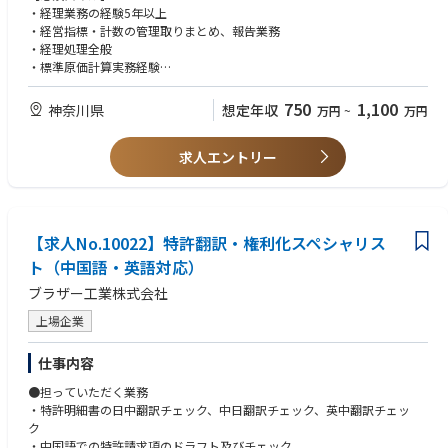
・事業部棚卸資産の管理
・経理業務の経験5年以上
・事業部CFの管理
・経営指標・計数の管理取りまとめ、報告業務
・部門横断の各種プロジェクトへの参画
・経理処理全般
・標準原価計算実務経験
・連結会計実務経験
・高いコミュニケーション能力を有し、相手に対して分かりやすい説明が
750
1,100
神奈川県
想定年収
万円
~
万円
できる方
・基本的なPCスキル（Excel・Word・PowerPoint）
求人エントリー
【歓迎スキル】
・100万件を超えるデータの分析の経験
【求める人物像】
【求人No.10022】特許翻訳・権利化スペシャリス
・家電製品・家電業界に興味のある方
ト（中国語・英語対応）
・変化やチャレンジを前向きにとらえることができるマインドセットを有
する方
ブラザー工業株式会社
・担当業務・専門知識に拘らない幅広い好奇心・学習意欲・成長志向を有
する方
上場企業
・社内外と積極的にコミュニケーションをとり、関係者と調整しながら最
後まで業務推進できる方
仕事内容
・物事全体を俯瞰し、客観的・ロジカルに考えられる方
・自身で作成した資料等をもとに、リスクを管理し、戦略を立案・推進す
●担っていただく業務
ることが可能な方
・特許明細書の日中翻訳チェック、中日翻訳チェック、英中翻訳チェッ
ク
・中国語での特許請求項のドラフト及びチェック