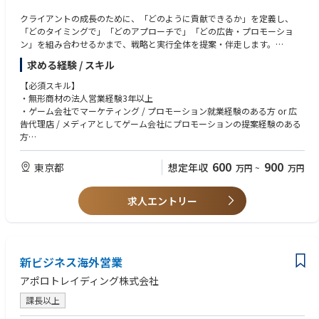
クライアントの成長のために、「どのように貢献できるか」を定義し、
「どのタイミングで」「どのアプローチで」「どの広告・プロモーショ
ン」を組み合わせるかまで、戦略と実行全体を提案・伴走します。
求める経験 / スキル
【具体的な職務内容】
・マーケティング、プロダクトチームとのコミュニケーションを通じて営
【必須スキル】
業戦略 / 戦術の立案と実行
・無形商材の法人営業経験3年以上
・中国ゲーム業界の市場調査 / リードの創出 / 既存顧客のリレーション構
・ゲーム会社でマーケティング / プロモーション就業経験のある方 or 広
築 / 新規開拓営業
告代理店 / メディアとしてゲーム会社にプロモーションの提案経験のある
・市場調査や商談をもとににした商品開発や改良
方
・ビジネスレベルの日本語と、ネイティブレベルの中国語(北京語, 広東語
【このポジションの魅力】
問わず)
600
900
東京都
想定年収
万円
~
万円
■ゲームタイトルがあるだけ営業機会が生まれる
※社内コミュニケーションは日本語となります
・各社複数タイトルが市場にあるので、その分営業機会があります。
・プラットフォームならではの利点を活かした営業活動ができます。
求人エントリー
■スマホゲーム配信者ならではのプロダクト開発及びコネクションが構築
できる
・当社の優位性でもある「コミュニティ」に着目した商品やビジネスの企
新ビジネス海外営業
画提案ができます。
・また、日本及び海外の全てのゲーム会社へアプローチできるので、キャ
アポロトレイディング株式会社
リアの幅の広がり及びゲーム企業へのコネクションの構築も期待できま
す。
課長以上