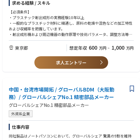
求める経験 / スキル
・成形機および周辺設備の条件設定・調整
・新製品、新機種、新金型の初期立ち上げ
【必須条件】
・温度、圧力、速度、時間、位置等の成形条件設定
・プラスチック射出成形の実務経験10年以上
・原料の乾燥、混色、投入条件の管理
・一般的なプラスチック材料に精通し、原料の乾燥や混色などの加工特性
・材料特性、流動性、収縮率等を踏まえた条件最適化
および収縮率を把握しています。
・金型構造、ゲート、ランナー、冷却、離型等の評価
・射出成形機および周辺機器の動作原理や技術パラメータ、調整方法等に
・金型図面および製品図面の確認・分析
精通しています。
・成形不良の原因分析および改善
・金型の構造と原理に精通しており、図面を理解でき、金型の特性や設計
600
1,000
東京都
想定年収
万円
~
万円
・設備故障の原因特定および復旧支援
について分析する能力があります。
・ヒケ、バリ、ショートショット、ウェルドライン、反り、焼け等の不良
・温度、圧力、速度、時間、位置という5つの主要パラメータの相互影響
対策
求人エントリー
と最適化ロジックに精通し、射出成形の原理を把握し、合理的なエンジニ
・工程能力、歩留まり、サイクルタイムの改善
アリングパラメータを設定する。
・品質基準および検査方法の設定
・作業中に発生する技術的問題を解決し、単独で新機種・新モデルの初回
・工程作業指示書、SOP、設備点検表等の作成
調整を完了し、合理的なエンジニアリングパラメータを設定できる。
・既存工程の評価および改善
・現行製品の欠陥を解決する能力、故障を排除する能力を備えている。
中国・台湾市場開拓 / グローバルBDM（大阪勤
・技術者、オペレーターへの指導・育成
・製品品質管理能力を備えている。
・射出成形設備および金型の選定支援
務）/ グローバルシェアNo.1 精密部品メーカー
・工程作業指示書（S OP）を作成でき、既存の工程に対して評価および改
・日本企業との合弁事業または新規事業部の立ち上げ支援
善能力を有しています。
グローバルシェアNo.1 精密部品メーカー
・上海本社、韓国拠点およびその他海外拠点との技術連携
【歓迎条件】
外資系企業
【取扱製品】
・射出成形部門のLeader、課長、部長、工場長等の経験
主に以下を想定しています。
・新工場、新ライン、新規事業の立ち上げ経験
仕事内容
・化粧品容器
・化粧品容器または化粧品部品の射出成形経験
・メイクアップ製品用プラスチック部品
・精密成形、多色成形、インサート成形等の経験
同社製品はノートパソコンにおいて、グローバルシェア 驚異の9割を維持
・アイライナー・アイブロウ・マスカラ等の容器部品