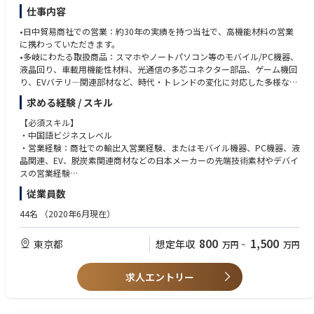
仕事内容
•日中貿易商社での営業：約30年の実績を持つ当社で、高機能材料の営業
に携わっていただきます。
•多岐にわたる取扱商品：スマホやノートパソコン等のモバイル/PC機器、
液晶回り、車載用機能性材料、光通信の多芯コネクター部品、ゲーム機回
り、EVバテリ―関連部材など、時代・トレンドの変化に対応した多様な商
品を扱います。
求める経験 / スキル
•キャリアアップの機会：将来的には中国深圳、台湾の子会社での駐在
や、現地法人幹部職としてのキャリアアップも目指せます。
【必須スキル】
・中国語ビジネスレベル
・営業経験：商社での輸出入営業経験、またはモバイル機器、PC機器、液
晶関連、EV、脱炭素関連商材などの日本メーカーの先端技術素材やデバイ
スの営業経験
・マネジメント経験：部下の管理経験
従業員数
【歓迎スキル】
44名
（2020年6月現在）
・中国市場の知識：中国市場の動向やビジネス文化に精通している方
・企画提案経験 ：新規ビジネスの企画、提案、実践経験
800
1,500
東京都
想定年収
万円
~
万円
・多言語スキル ：英語、韓国語
求人エントリー