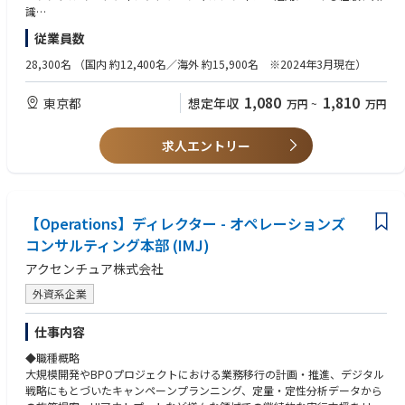
ションとしています。企業変革・カルチャー改革・DEI・サプライチェー
識
ン領域の発信強化に加え、顧客起点経営の実践と事業成長への貢献を強化
・組織・メンバー・顧客などのマネジメント経験（プレイングマネージャ
従業員数
する「次のフェーズ」への進化を推進しています。主に広報やエグゼクテ
ー以上）
ィブコミュニケーションを担当するIMC1、デジタルマーケティング、SN
・グローバル社員や経営層とのやり取りに対応できるビジネスレベルの英
28,300名
（国内 約12,400名／海外 約15,900名 ※2024年3月現在）
S、その他広告・協賛等の活動を担当するIMC2、カスタマーエクスペリエ
語力
ンスセンター（コネクトの企業カルチャーや事業を紹介するショールー
・変化の激しい事業環境における戦略立案力・実行力
1,080
1,810
東京都
想定年収
万円
~
万円
ム）を担当するCXCの3つの課から成る組織です。
・プロジェクトや業務を進める上での複数のステークホルダーとの調整・
遂行力
【具体的な業務内容】
求人エントリー
シニアプロフェッショナルとして、以下のような業務を段階的に担ってい
【歓迎】
ただくことを期待しています。
・BtoB企業におけるマーケティングコミュニケーション経験
・コーポレートブランディング戦略・対外広報戦略の企画立案と実行統括
・エグゼクティブコミュニケーション（経営層メッセージング、社内外向
けスピーチ・登壇資料の企画・監修）
【Operations】ディレクター - オペレーションズ
・社内コミュニケーション（全社会議、社内報・イントラ、エンゲージメ
コンサルティング本部 (IMJ)
ント向上施策）の企画・運営
アクセンチュア株式会社
・統合型マーケティングコミュニケーション（IMC）の設計・実行
・危機管理広報・レピュテーションマネジメント
外資系企業
・KPI設定・効果測定、部門予算のマネジメント
・部門横断プロジェクトの推進、外部エージェンシー・パートナー企業と
仕事内容
のマネジメント
◆職種概略
【職場の雰囲気】
大規模開発やBPOプロジェクトにおける業務移行の計画・推進、デジタル
・組織メンバーは若手からシニアまで幅広い年齢層で構成されており、マ
戦略にもとづいたキャンペーンプランニング、定量・定性分析データから
ネージャークラスは30代後半～40代前半です。約半数はキャリア入社者