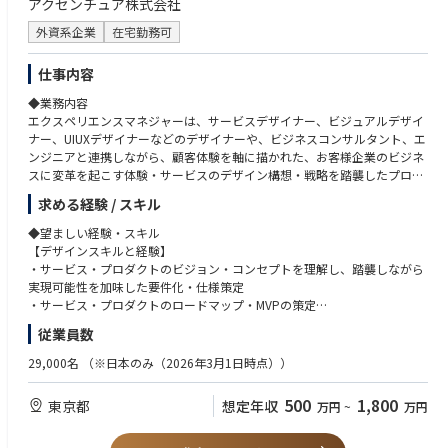
アクセンチュア株式会社
・デジタル・テクノロジー領域に関する知識と好奇心
外資系企業
在宅勤務可
【意欲】
・他の専門デザイナー(インタラクション、ビジュアル、コンテンツ、テク
仕事内容
ノロジーなど)との複合チームにおいてデザイン価値を最大化していく意欲
◆業務内容
・グローバルのデザインメンバーとの積極的な協業・共創する意欲
エクスペリエンスマネジャーは、サービスデザイナー、ビジュアルデザイ
・最新事例や専門知識をデザインプロセスに取り込む意欲
ナー、UIUXデザイナーなどのデザイナーや、ビジネスコンサルタント、エ
・自分自身のスキルセットをより洗練させながら、幅広いスキルセットを
ンジニアと連携しながら、顧客体験を軸に描かれた、お客様企業のビジネ
開拓していく意欲
スに変革を起こす体験・サービスのデザイン構想・戦略を踏襲したプロダ
クト・サービスを世に送り出し、継続的な成長と改善をする役割を担いま
◆あると望ましいスキル・経験
求める経験 / スキル
す。
・ビジネスレベルの英語でのコミュニケーションスキル
・お客様企業の新規事業開発および実現の経験
◆望ましい経験・スキル
<具体的な業務内容>
・UIデザイン、コンテンツデザインのスキル
【デザインスキルと経験】
・描いた体験を、具体的なブループリントや開発要件に落とし込み、デザ
・メディアやコミュニティに向けたデザイン領域の登壇・執筆活動
・サービス・プロダクトのビジョン・コンセプトを理解し、踏襲しながら
イナー・エンジニア・ビジネスコンサルタントと連携しサービス・プロダ
・デザインコミュニティへの積極的な参加やネットワーキング
実現可能性を加味した要件化・仕様策定
クトを具現化
・サービス・プロダクトのロードマップ・MVPの策定
・デリバリーの過程で浮上する開発課題、組織課題、アライアンス先やユ
◆応募時の必要書類
・プロジェクト要件や状況に基づいたプロジェクトゴールの策定、及び、
従業員数
ーザーに展開して適応させていく上での課題など、デザイン戦略の具現化
履歴書・職務経歴書・これまでの作品例（ポートフォリオまたはWebサイ
ゴール達成のためのプロセス設計及び推進
を阻害する課題を提起し、他領域のコンサルタントと協力して解消
ト、公開可能な現在関わっているプロジェクトリンクや過去のローンチ済
・お客様企業はもちろん、ビジネスコンサルタントやエンジニアなど、視
29,000名
（※日本のみ（2026年3月1日時点））
・お客様企業や他領域のコンサルタントから受け取るフィードバックを基
みプロジェクトリンクなどの形式）をご提出ください。
点やバックグラウンドの異なる社内外メンバーとの共創
に、ロジカルなコミュニケーション・ドキュメンテーションによりサービ
500
1,800
東京都
想定年収
万円
~
万円
ス・プロダクトに対する意思決定を推進
【興味】
・お客様企業の事業戦略に基づいたサービス・プロダクトロードマップの
・広義のデザインの本質やデザイナーの思考法への理解
策定・実行、及び、事業状況に追従した更新