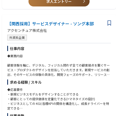
・ビジネスデザインの経験
求人エントリー
・プロダクトマネジメントの経験
・新規事業の創造経験
・各領域でのコンサルティング経験
・ コミュニケーション力
【関西採用】サービスデザイナー - ソング本部
・課題理解力、課題定義力、論理的思考力
・アントレプレナーシップ
アクセンチュア株式会社
・ ビジネス英語でのコミュニケーションスキル(管理職以上必須)
外資系企業
仕事内容
◆業務内容
顧客体験を軸に、デジタル、フィジカル問わず全ての顧客接点を繋ぐサー
ビス・プロダクトのデザインを担当していただきます。新規サービスの創
出、そのサービスの体験の具体化、開発フェーズのサポート、リリース後
のサービス成長などをデザインプロセスをもとに担当していただきます。
求める経験 / スキル
アクセンチュアの総合力を持って、より大きな経営・事業変革・社会環境
問題のテーマに取り組むことで、世の中の人々の生活や社会にインパクト
◆応募要件
を与え、企業ブランドの価値を高めます。
・新規ビジネスモデルをデザインすることができる
・顧客にとっての提供価値を定量化できる(=マネタイズの設計)
<具体的な業務内容例>
・ビジネスとしての KGI/各種KPIの関係を構造化し、成長ドライバーを特
・デザインリサーチを設計・実施し、結果からインサイトを発見
定できる
・ワークショップの設計、ファシリテートからの成果の統合
・簡易的な事業P/Lが作成できる
従業員数