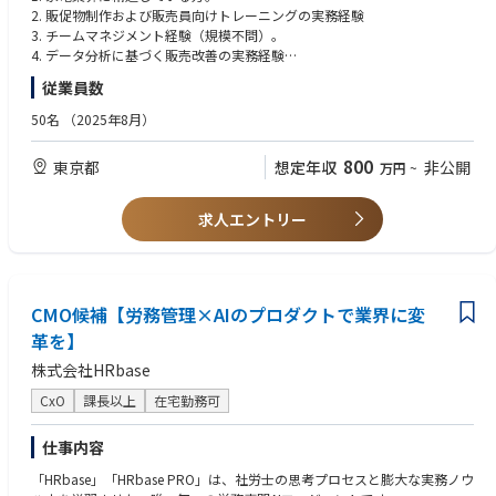
発
7. 販促予算の管理およびROI最大化
2. 販促物制作および販売員向けトレーニングの実務経験
・社内外制作業務における進行管理、社内外の協業先との各種コミュニケ
8. 競合／市場動向の調査とレポーティング
3. チームマネジメント経験（規模不問）。
ーション
9. 本社および関連部署（マーケティング／営業）との連携
4. データ分析に基づく販売改善の実務経験
・Communication Designチームのマネジメント
5. 小売チャネル（量販店等）への営業またはリテール管理経験
・（校正チームのコピーライティングスキル向上を目的としたディレクシ
従業員数
ョン）
■歓迎条件
50名
（2025年8月）
1. 中国語または英語でのビジネスコミュニケーションが可能な方
■業務事例：https://prtimes.jp/main/html/rd/p/000000048.000015303.
2. 家電メーカーでの勤務経験
html
800
東京都
想定年収
非公開
万円
~
3. 新規市場／新規チャネルの立ち上げ経験
4. VMDやブランドストア展開の実務経験
【キャンサースキャンでACDとして働く魅力】
5. デジタル施策（デジタルサイネージ、CRM連動施策等）の知見
求人エントリー
・クリエイティブスキルを社会課題にダイレクトに活かせる
・自身の企画を社会実装する前に、小規模パイロット等でテストできる機
会がある
・コピーライターとして「言葉の持つ力」を発揮できるクリエイティブ業
務がたくさんある
CMO候補【労務管理×AIのプロダクトで業界に変
革を】
株式会社HRbase
CxO
課長以上
在宅勤務可
仕事内容
「HRbase」「HRbase PRO」は、社労士の思考プロセスと膨大な実務ノウ