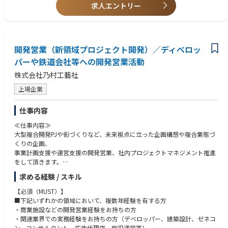
・自社経営層と協働し、営業計画の策定・実行に携わった経験
求人エントリー
【イベント事業本部について】
・クライアント経営層との折衝を行う業務経験
顧客は日系大手、外資、スタートアップ、教育・研究機関など多岐にわた
ります。
＜こんな人に向いています（マインドセット）＞
年間100件ほどのペースでご支援をしており、昨対比200％の成長をして
・セールスとして目標達成に向けて能動的に動き数字達成へコミットでき
います。
開発営業（新領域プロジェクト開発）／ディベロッ
る方
・スタートアップの未整備な環境において成長意欲を高く持ち、主体的に
パーや鉄道会社等への開発営業活動
【ポジションの魅力】
アクションが取れる方
株式会社乃村工藝社
・社長室長として全社インパクトが出せるロールを担える
・変化の激しい環境において、他者のアドバイスや意見を元に、自身や組
・1〜2年以内に取締役やCSOへの就任を想定
織に前向きな影響を与えられる方
上場企業
・裁量労働制で年俸は初年度最大2000万円（成果次第で翌年以降は300
0〜5000万円も可）
仕事内容
・コアメンバーとして「会社のルールをつくる」側で会社づくりに携われ
る
≪仕事内容≫
・希望する場合はクロスボーダー案件担当
大型複合開発PJや街づくりなど、未来視点に立った企画構想や複合業態づ
くりの企画、
【手掛けるイベントの種類】
事業計画支援や運営支援の開発営業、社内プロジェクトマネジメント推進
・マーケティング系イベント
をして頂きます。
ビジネスカンファレンス／ラウンドテーブル／セミナー／新商品発表会／
PRイベントなど
求める経験 / スキル
・ディベロッパーや鉄道会社などへの開発営業活動
（大型複合開発PJの開発初期段階におけるディベロッパーサポート業務の
【必須（MUST）】
・インターナルイベント（顧客社内向け）
開発営業など）
■下記いずれかの領域において、複数年経験を有する方
社員総会／キックオフ／表彰式／周年式典など
（社内外PJメンバーと共に業務提案書作成、営業折衝契約手続き、業務推
・商業施設などの開発営業経験をお持ちの方
進）
・関連業界での実務経験をお持ちの方（デベロッパー、建築設計、ゼネコ
・学術・研究イベント
・複合業態づくり（企画、事業、運営）における社内プロジェクトマネジ
ン、コンサルタント、広告代理店、施設運営等）