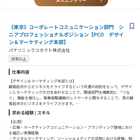
求人エントリー
・ベイカレントの発展のためには、プロフェッショナルな人財を育成して
いくことが重要であると考えています。
・このため、各階層に応じて体系立てた各種カリキュラム、社内/外部研
修会やトレーニングを準備しております。
・英語研修や海外ビジネススクール研修など、日本を牽引できるグローバ
《東京》コーポレートコミュニケーション部門 シ
ルリーダー集団の育成に注力しています。
ニアプロフェッショナルポジション【PCO デザイ
ン＆マーケティング本部】
パナソニックコネクト株式会社
部長以上
仕事内容
【デザイン＆マーケティング本部とは】
顧客起点からビジネスをドライブするという共通の目的をもって、デザイ
ンとマーケティングの力をあわせることで、関連部門を横断的に 「つな
ぐ」 機能を強化し、事業戦略構築のレイヤーから関与することで、真の顧
客起点のビジネスをドライブさせます。
求める経験 / スキル
コーポレートコミュニケーション部は、DM本部の中で「経営・事業に伴
走するコーポレートコミュニケーションを通じて、ブランド価値と企業価
【必須】
値の向上に貢献する」ことを掲げ、Paid／Earned／Shared／Ownedの各
・広報・マーケティングコミュニケーション・ブランディング領域におけ
メディアを横断した一貫性のあるコミュニケーション設計により、One Te
る幅広い実務経験
amで事業成長とブランド価値向上を同時に推進することを部全体のミッ
・デジタルマーケティング、ソーシャルメディアの活用における経験、知