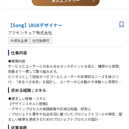
求人エントリー
海外プロジェクトや英語での業務経験
【プロジェクト事例(一部)】
ブランディング支援経験がある方
プロダクトマネジメントに近い仕事です。
➢ ホテル：宿泊施設DXブランディング・アプリ開発による事業ブランディ
新規事業やスタートアップ支援に関心のある方
•アーティストやレーベル（Key Account）の配信に関する相談・トラブル
ング支援
ワークショップファシリテーション、グラフィックレコーディング経験
対応
➢ ラグジュアリー：D2Cブランディング・SPツール制作によるプロダクト
Webフロントの実装経験（HTML/CSS/JavaScriptなど）
【Song】UIUXデザイナー
→ 音源が反映されない、クレジット修正が必要、リリース設定の不備な
ブランディング、セールスプロモーション
映像企画、空間デザインの経験がある方
ど。
➢ エンタメ：スポーツのNFTサービスのサービスデザインによるNFTサー
アクセンチュア株式会社
•ユーザーから集まる声を整理し、プロダクト改善案として企画・提案
ビス支援・ブランディング支援
し、開発チームと連携する。
➢ ヘルスケア：セルフケア推進を目的とした総合PHRプラットフォーム構
外資系企業
在宅勤務可
•プロダクトに不足している機能を外部パートナーで補うため、外部サー
築支援
ビスの選定、交渉、契約、導入ディレクション まで担当。
➢ 百貨店：新規CVC立ち上げ支援、VI開発のブランディング支援
仕事内容
•SoundOn がどう使われているかをデータ分析し、利用率向上のための施
➢ 電子：新規サービス創出による事業ブランディング・サービスイン支援
策を企画・実行。
◆業務内容
➢ コンサル：社名変更に伴う社名開発、VI/アプリケーションデザイン開発
サービスとユーザーとのあらゆるタッチポイントを捉え、構想から実現、
によるブランディング支援
改善まで一貫して取り組みます。
ビジネスとして目指すべきゴールとユーザーの本質的なニーズを結びつ
◆当ポジションのミッション
け、「あるべき未来」を設計し、ユーザーの心を動かす体験へと具現化し
本ポジションに該当するエクスペリエンスデザイン領域は、体験ベースで
ていきます。
新規事業・サービスを創出することをミッションとした部門です。イグニ
求める経験 / スキル
また、AIをはじめとする新しいテクノロジーとの関係性も視野に入れなが
ション・ポイント自身が、これまで毎年のように複数の新規事業、サービ
ら、直感的で寄り添う体験を構築します。
スを創出しており、その取り組みをさらに加速することをミッションとし
◆望ましい経験・スキル
ています。
【デザインスキルと経験】
<具体的な業務内容>
・デザインプロセスの実践経験や広域な知識、好奇心
・体験コンセプト・UX方針の策定
◆IGPだからこそできること／魅力
・プロジェクト要件や社会状況に基づいたプロジェクトゴールの策定、望
ビジネス要件やユーザー理解をもとに、サービス／プロダクトの体験コン
社内の多様な専門家と連携し、デザインだけでなく戦略・テクノロジーを
ましい結果を達成するためのプロジェクトプロセスの設計
セプトやデザイン原則を定義し、関係者の共通ビジョンを言語化・可視化
統合した提案が可能
・サービス/プロダクトのコンセプト策定から体験設計、体験フロー、情
従業員数
する
自社サービスやスタートアップの企画・立ち上げに関与できる