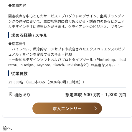
・メディアやコミュニティへ向けたデザイン領域の執筆活動
◆業務内容
顧客視点を中心としたサービス・プロダクトのデザイン、企業ブランディ
ングの過程において、主に視覚的に強く訴えかる・説得力のあるビジュア
ルデザインを主に担当いただきます。クライアントのビジネス、ブラン
ド、顧客に対しての高度な理解に基づき、視覚的なアプローチでアイディ
求める経験 / スキル
アを魅力的なソリューションとして具現化します。アクセンチュアの総合
力を持って、より大きな経営・事業変革・社会環境問題のテーマに取り組
◆応募要件
むことで、世の中の人々の生活や社会にインパクトを与え、企業ブランド
・ハイレベル、概念的なコンセプトや統合されたエクスペリエンスのビジ
の価値を高めます。
ュアルデザインを定義するスキル・経験
・一般的なデザインソフトおよびプロトタイプツール（Photoshop、Illust
◆業務内容
rator、InDesign、Keynote、Sketch、InVisionなど）の高度なスキル
・顧客体験を中心としたデザインプロセスに関する広範な知識
従業員数
顧客視点を中心としたサービス・プロダクトのデザイン、企業ブランディ
・デザインリサーチへの理解と経験
ングの過程において、主に視覚的に強く訴えかる・説得力のあるビジュア
・企業ブランディング、サービスブランディングへの深い理解
29,000名
（※日本のみ（2026年3月1日時点））
ルデザインを主に担当いただきます。クライアントのビジネス、ブラン
・プロトタイプなど、プロトタイピング手法への深い理解と実績
ド、顧客に対しての高度な理解に基づき、視覚的なアプローチでアイディ
・デジタル・テクノロジー領域に関する知識と好奇心、およびデザインソ
500
1,800
複数あり
想定年収
万円
~
万円
アを魅力的なソリューションとして具現化します。アクセンチュアの総合
リューションへ深い理解
力を持って、より大きな経営・事業変革・社会環境問題のテーマに取り組
・クライアントや他チームのメンバーとの共創経験
むことで、世の中の人々の生活や社会にインパクトを与え、企業ブランド
・デザインリサーチ、ビジュアルデザイン、コンテンツデザインなど、幅
求人エントリー
の価値を高めます。
広いデザインに関する専門分野についての理解と、自身のプライマリスキ
ルセットをより洗練させながら、幅広いスキルセット
<具体的な業務内容例>
・専門分野を拡大していくことに意欲的であること
・デザインリサーチを設計・実施し、結果からインサイトを発見
前へ