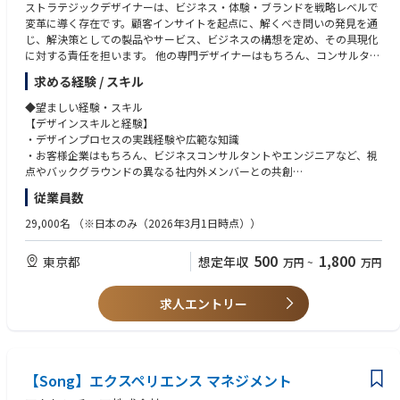
ストラテジックデザイナーは、ビジネス・体験・ブランドを戦略レベルで
・企業ブランディング、サービスブランディングの経験
変革に導く存在です。顧客インサイトを起点に、解くべき問いの発見を通
・デザインコミュニティへの積極的な参加やネットワーキング
じ、解決策としての製品やサービス、ビジネスの構想を定め、その具現化
・メディアやコミュニティへ向けたデザイン領域の執筆活動
に対する責任を担います。 他の専門デザイナーはもちろん、コンサルタン
トやエンジニアたちとのチームの中心となり、クライアントや人々の価値
◆応募時の必要書類
求める経験 / スキル
観をも変革するインパクトを探求します。未来志向、コラボレーション志
履歴書・職務経歴書・これまでの作品例（ポートフォリオまたはWebサイ
向、具体と抽象を行き来する広い視野を活かし、｢まだ見ぬ未来を見据え
ト、公開可能な現在関わっているプロジェクトリンクや過去のローンチ済
◆望ましい経験・スキル
ること｣と、｢デジタル・フィジカル両方の文脈を横断すること｣が求めら
みプロジェクトリンクなどの形式）をご提出ください。
【デザインスキルと経験】
れます。
・デザインプロセスの実践経験や広範な知識
・お客様企業はもちろん、ビジネスコンサルタントやエンジニアなど、視
<具体的な業務内容例>
点やバックグラウンドの異なる社内外メンバーとの共創
・プロジェクトやお客様企業を取り巻く外部環境や、生活者トレンドを捉
・プロジェクト要件や社会状況に基づいてプロジェクトゴールの策定、望
従業員数
えるためのデザインリサーチの設計・実施、インサイトの発見
ましい結果を達成するためのプロジェクトプロセスの設計
・ビジネス・体験・ブランドの観点を統合したサービスコンセプトの構想
・重要な顧客インサイトを発見するためのリサーチ設計および実施
29,000名
（※日本のみ（2026年3月1日時点））
と、その提供価値の効果的な伝達
・ワークショップの設計とファシリテーション
・顧客体験のみならずオペレーションやシステムも踏まえた実現可能な製
・コンセプトポスターやサービスブループリントなどを用いたサービスコ
500
1,800
東京都
想定年収
万円
~
万円
品・サービス体験の設計
ンセプトの策定
・ビジュアルデザイナー・インタラクションデザイナーなど他デザイナー
・サービスフローやプロトタイピングなどを用いたサービス具体像の定義
との緊密な連携によるサービス具体化
・サービス受容性の検証調査
求人エントリー
・ワークショップなどの効果的な活用による、目的やゴールに沿った適切
・ステークホルダーと建設的な議論するためのドキュメント作成
な「場」の設計とファシリテーション
・お客様企業の経営層へのプレゼンテーション
【興味】
【Song】エクスペリエンス マネジメント
・人々の潜在欲求や行動傾向を見つけ出そうとする視点
・様々な業界におけるビジネス構造に関する知識や好奇心