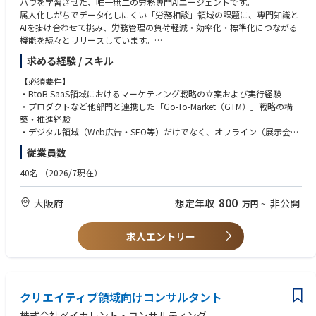
ハウを学習させた、唯一無二の労務専門AIエージェントです。
属人化しがちでデータ化しにくい「労務相談」領域の課題に、専門知識と
AIを掛け合わせて挑み、労務管理の負荷軽減・効率化・標準化につながる
機能を続々とリリースしています。
求める経験 / スキル
このサービスの価値を一人でも多くの方に届け、事業成長を牽引する、や
りがいのあるポジションです。
【必須要件】
・BtoB SaaS領域におけるマーケティング戦略の立案および実行経験
■取り組んでいただくお仕事内容
・プロダクトなど他部門と連携した「Go-To-Market（GTM）」戦略の構
・マーケティングの戦略策定
築・推進経験
・予算配分の決定
・デジタル領域（Web広告・SEO等）だけでなく、オフライン（展示会、
・各施策の分析・改善
PR等）も含めた複数チャネルを横断する「統合型マーケティング」の統括
従業員数
・チームマネジメント
経験
・チームメンバーの採用
・マーケティングチームのマネジメント経験、または全社横断プロジェク
40名
（2026/7現在）
・マーケティングへのAI活用 など
トのリード経験
800
大阪府
想定年収
非公開
万円
~
【歓迎要件】
・経営層（CxOや事業責任者）としての実務経験、または全社的なブラン
ド戦略の立案・統括経験
求人エントリー
・年間数千万円規模以上のプロモーション予算の管理・運用責任者として
の経験
・「労務×AI」といった新しい市場や価値をゼロから創出・啓蒙した経験
・数十名規模（20名以上など）のマネジメント実績
クリエイティブ領域向けコンサルタント
・マス広告（TVCM等）を含めた大規模プロモーションのディレクション
経験
株式会社ベイカレント・コンサルティング