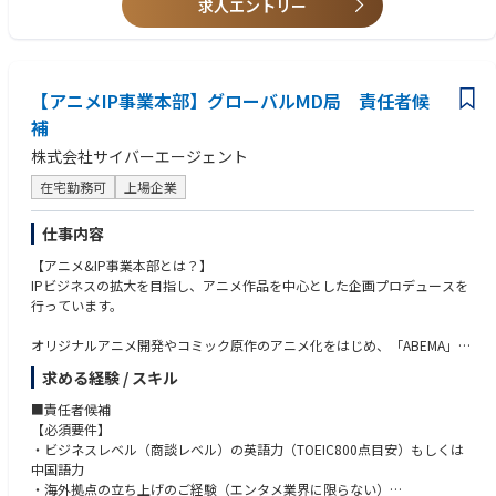
・様々な業界におけるビジネス構造に関する知識や好奇心
求人エントリー
・デジタル・テクノロジー領域に関する知識と好奇心
【意欲】
・他の専門デザイナー(UIUX、ビジュアル、サービスデザイン、テクノロ
【アニメIP事業本部】グローバルMD局 責任者候
ジーなど)との複合チームにおいてデザイン価値を最大化していく意欲
・グローバルのデザインメンバーとの積極的な協業・共創する意欲
補
・最新事例や専門知識をデザインプロセスに取り込む意欲
株式会社サイバーエージェント
・自分自身のスキルセットをより洗練させながら、幅広いスキルセットを
開拓していく意欲
在宅勤務可
上場企業
◆あると望ましい経験・スキル
仕事内容
・プロダクトマネジャー、プロジェクトマネジャー、UXデザイナー、Web
ディレクターの経験
【アニメ&IP事業本部とは？】
・サービス・プロダクトの戦略策定に関わった経験
IPビジネスの拡大を目指し、アニメ作品を中心とした企画プロデュースを
・データ分析による課題発見/解決の経験
行っています。
・KPI設計・管理・効果検証の経験
・自社製品や他社製品のマーケティングや、デジタルマーケティングに携
オリジナルアニメ開発やコミック原作のアニメ化をはじめ、「ABEMA」と
わった経験
の連動企画や、広告・宣伝機能、人気 IPのグッズ制作・マーチャンダイジ
求める経験 / スキル
・ビジネスレベルの英語でのコミュニケーションスキル
ング機能など、グローバル市場を見据えた総合的な事業を展開していま
・新規事業開発および実現の経験
す。
■責任者候補
【必須要件】
◆応募時の必要書類
【業務内容】
・ビジネスレベル（商談レベル）の英語力（TOEIC800点目安）もしくは
履歴書・職務経歴書・これまでの作品例（ポートフォリオまたはWebサイ
アニメIPにおける海外向けの戦略立て、プロダクト開発、商品企画をお任
中国語力
ト、公開可能な現在関わっているプロジェクトリンクや過去のローンチ済
せいたします。
・海外拠点の立ち上げのご経験（エンタメ業界に限らない）