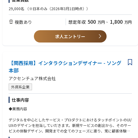
・サービス・プロダクトのコンセプト策定から顧客体験・サービスフロー
・デザインに対するパッション、信念がある
などをデザイン
・広義のデザインの本質やデザイナーの思考法を理解している
29,000名
（※日本のみ（2026年3月1日時点））
・デザイナーやコンサルタントやエンジニアなど各種専門家、クライアン
・サービスデザインのアプローチ（デザインリサーチ、ワークショップ設
トと共創
計、ワークショップファシリテーション、、PoCなど）を理解している
500
1,800
複数あり
想定年収
万円
~
万円
・グローバルのメンバーとの連携・共創・社内外の最新事例や専門知識を
把握し、デザインプロセスやサービス自体に組み込む
◆望ましい経験・スキル
・ビジネスデザインの経験
求人エントリー
・プロダクトマネジメントの経験
・新規事業の創造経験
・各領域でのコンサルティング経験
・ コミュニケーション力
【関西採用】インタラクションデザイナー - ソング
・課題理解力、課題定義力、論理的思考力
・アントレプレナーシップ
本部
・ ビジネス英語でのコミュニケーションスキル(管理職以上必須)
アクセンチュア株式会社
外資系企業
仕事内容
◆業務内容
デジタルを中心としたサービス・プロダクトにおけるタッチポイントのUI/
UXのデザインを担当していだきます。新規サービスの創出から、そのサー
ビスの体験デザイン、開発までの全てのフェーズに渡り、常に顧客体験を
中心に据え置いたUI/UXのデザインを担っていただきます。アクセンチュ