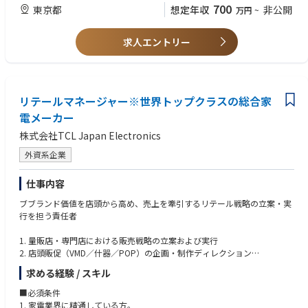
って明確に伝えることができる方
700
東京都
想定年収
非公開
万円
~
ます。
社会へのポジティブなインパクトをさらに拡げていくために既存サービス
▼歓迎スキル
の増強に加え、新規サービスの拡充を加速させるフェーズにきています。
・他部門との連携を円滑にできる方
求人エントリー
【私たちのチームについて】
▼求める人物像・ミッション、ビジョン、バリューへの共感（社会課題の
クリエイティブ本部は現在22名（Communication Design3名、DTPチー
クリエイティブによる解決に意義を感じる方）
ム9名、校正チーム10名）、3つのファンクションチームによって構成され
・独創的であり、好奇心旺盛、積極的な方
ており、「行動変容を起こす、クリエイティブなコミュニケーションを創
リテールマネージャー※世界トップクラスの総合家
・クリエイティブの力で社会を良くしたい/貢献したいという熱い想いを
りだす」というミッションのもと、社内制作部門として関連部署と連携し
持っている方
電メーカー
ながら、競争優位性のあるコミュニケーション開発力とサービスの安定供
・新しい知識を吸収し、学びへの意欲と向上心がある方
株式会社TCL Japan Electronics
給を実現する役割りを担っています。
・成長を続ける組織で、共にチームと仕組みを作ることにやりがいを感じ
る方
外資系企業
【業務内容】
・マネジメントが好きでメンバーに向き合ってくれる方
社内開発チームにはクリエイティブの他、戦略立案するコミュニケーショ
・チームワークを大事にし、周囲の人たちに対して貢献しようとするホス
仕事内容
ンディベロップメント（ComDev）やDXチームがあり、事業成長目的の新
ピタリティを持っている方
規サービス開発や自治体からの要望を受けて関連部署と協力し、意図や目
ブブランド価値を店頭から高め、売上を牽引するリテール戦略の立案・実
的に合わせて、独創性のあるコミュニケーション・コンセプトやアイディ
行を担う責任者
アを作成し、プロジェクトをリードします。
社内デザイナーや外部コラボレーション先へのディレクションと、ブリー
1. 量販店・専門店における販売戦略の立案および実行
フから最終的なアウトプットまで、クリエイティブの成果物を牽引しま
2. 店頭販促（VMD／什器／POP）の企画・制作ディレクション
す。
3. 販売スタッフ（社内外）のトレーニング企画・実施
・自治体向けコミュニケーションの企画・開発（キーコピーやキービジュ
求める経験 / スキル
4. 店舗別／エリア別の売上分析と改善施策の立案・実行
アル、撮影ディレクション、社外プロジェクトマネジメント）
5. 販売代理店／小売バイヤーとの関係構築および交渉
■必須条件
・サービスサイト、LP、各種バナーなどのWebプロモーションの企画・開
6. 新製品ローンチにおける店頭展開設計および導入推進
1. 家電業界に精通している方。