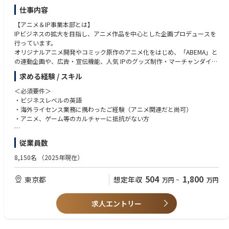
product trends, and share actionable insights with relevant teams.
仕事内容
- Regularly share product operational issues and best practices with the c
entral team, driving the optimization of internal SOPs and processes.
【アニメ＆IP事業本部とは】
IPビジネスの拡大を目指し、アニメ作品を中心とした企画プロデュースを
3. Cross-Functional Collaboration & Artist Promotion (aligned with Soun
行っています。
dOn vision):
オリジナルアニメ開発やコミック原作のアニメ化をはじめ、「ABEMA」と
- Collaborate with account managers and the global music team to prov
の連動企画や、広告・宣伝機能、人気 IPのグッズ制作・マーチャンダイジ
ide music promotion strategies, supporting both Japanese artists globall
ング機能など、グローバル市場を見据えた総合的な事業を展開していま
求める経験 / スキル
y and international artists locally.
す。
- Develop creative concepts for influencer marketing campaigns, analyze
＜必須要件＞
key statistics to measure success and ROI, and guide the production of e
【アニメ&IP事業本部の特徴】
・ビジネスレベルの英語
ffective strategies.
・新設の部門でサイバーエージェントグループとしても注力している部門
・海外ライセンス業務に携わったご経験（アニメ関連だと尚可）
です。
・アニメ、ゲーム等のカルチャーに抵抗がない方
=========================================================
・ほぼ中途採用の方で形成されている部門なので馴染みやすいかと思いま
=
す。
＜歓迎要件＞
従業員数
★楽曲を世界中に広げられる “配信 × プロモーション × 分析” の統合プ
・経験者をしっかり採用していく方針なので、平均年齢も全社の平均と比
・商品企画、制作（ディレクション・プロデュース問わず）
ラットフォーム★
較すると高く、落ち着いた方の多い部門です。（40代の方も複数在籍して
・Photoshop、illustratorの使用経験
8,150名
（2025年現在）
■SoundOnとは：
います。）
・アニメ、ゲーム、アーティスト等のエンタメコンテンツの商品化窓口経
SoundOnは、ミュージシャンがTikTok製品やその他のDSPに楽曲を直接配
・男女比はほぼ半々。（若干男性の方が多いようです。）
験
504
1,800
東京都
想定年収
信できる音楽配信サービスです。SoundOnのビジョンは、配信、プロモー
万円
~
万円
・海外展開を強化します。特に中国を中心としたアジアマーケットの開拓
・音楽、エンタメ、IP開発、プランニングにご興味がある方
ション、キャリア開発をサポートすることで、地元のインディペンデント
を進めていきたいと考えています。
・事業立ち上げ経験
アーティストを育成することです。
・数字に強い方
求人エントリー
【業務内容】
業務内容：
アニメの海外ライセンスビジネスにおける、企画・監修・営業など幅広く
・ 音楽配信およびプラットフォーム運用：
業務をご担当いただきます。