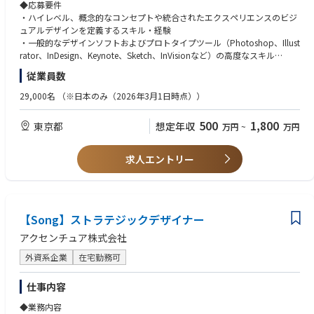
で、世の中の人々の生活や社会にインパクトを与え、企業ブランドの価値
◆あると望ましいスキル・経験:
◆応募要件
を高めます。
・ビジネスレベルの英語でのコミュニケーションスキル
・ハイレベル、概念的なコンセプトや統合されたエクスペリエンスのビジ
・お客様企業の新規事業開発、および、実現の経験
ュアルデザインを定義するスキル・経験
<具体的な業務内容例>
・フロントエンド開発の知識や経験
・一般的なデザインソフトおよびプロトタイプツール（Photoshop、Illust
・デザインリサーチを設計・実施し、結果からインサイトを発見
・デザインリサーチスキル
rator、InDesign、Keynote、Sketch、InVisionなど）の高度なスキル
・ワークショップの設計、ファシリテートからの成果の統合
・UXライティングスキル
・顧客体験を中心としたデザインプロセスに関する広範な知識
従業員数
・サービス・プロダクトのコンセプト策定から顧客体験
・モーションデザインスキル
・デザインリサーチへの理解と経験
・サービスフロー、UIなどをデザインするプロセスにおいて、効果的なビ
・イラストレーションスキル
・企業ブランディング、サービスブランディングへの深い理解
29,000名
（※日本のみ（2026年3月1日時点））
ジュアルデザインを使ってプロジェクトを加速させる
・グラフィックデザインスキル
・プロトタイプなど、プロトタイピング手法への深い理解と実績
・ブランド戦略への理解と、ビジュアルブランディングの実行、それらを
・デザインコミュニティへの積極的な参加とネットワーキング
・デジタル・テクノロジー領域に関する知識と好奇心、およびデザインソ
500
1,800
東京都
想定年収
万円
~
万円
デジタルタッチポイントへ変換・デザイナーやコンサルタントやエンジニ
・メディアやコミュニティに向けたデザイン領域の登壇・執筆活動
リューションへ深い理解
アなど各種専門家、クライアントと共創
・お客様企業や他チームのメンバーとの共創経験
・グローバルのメンバーとの連携・共創・社内外の最新事例や専門知識を
◆応募時の必要書類
・デザインリサーチ、ビジュアルデザイン、コンテンツデザインなど、幅
求人エントリー
把握し、デザインプロセスやサービス自体に組み込む
履歴書・職務経歴書・これまでの作品例（ポートフォリオまたはWebサイ
広いデザインに関する専門分野についての理解と、自身のプライマリスキ
ト、公開可能な現在関わっているプロジェクトリンクや過去のローンチ済
ルセットをより洗練させながら、幅広いスキルセット
みプロジェクトリンクなどの形式）をご提出ください。
・専門分野を拡大していくことに意欲的であること
【Song】ストラテジックデザイナー
◆望ましい経験・スキル
下記いずれか該当する経験をお持ちの方。
アクセンチュア株式会社
・ビジネスレベルの英語でのコミュニケーションスキル（マネージャー以
上は特に必須）
外資系企業
在宅勤務可
・プロダクトデザインのスキル、実務経験・広告領域でのビジュアルデザ
インの経験
仕事内容
・ビデオ編集、モーショングラフィックス、プロトタイピングソフトウェ
◆業務内容
アの経験