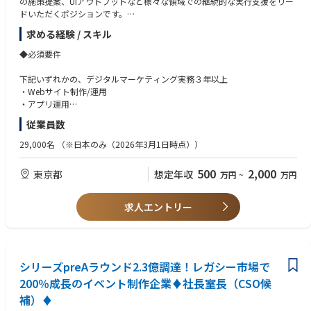
の施策提案、UIアウトプットなど様々な領域での継続的な実行支援をリー
で、デジタルマーケティング業界やエージェンシー出身者など、さまざま
ドいただくポジションです。
なバックグラウンドの者が活躍しております。
・出社/リモートワークのハイブリッドワークが基本で、週3回程度の出勤
求める経験 / スキル
◆具体的な仕事内容
が推奨されています。
【Campaign manager】
◆必須要件
・心理的安全性を重視し、新しい挑戦やアイデアの発信を歓迎するカルチ
・プロジェクト構築/オートメーション化・改善推進
ャーです。
・デジタルキャンペーンのプランニング
下記いずれかの、デジタルマーケティング実務３年以上
・スピード感のある意思決定とアジャイルな働き方を志向しています。
・KPI策定/制作進行/分析、レポーティング
・Webサイト制作/運用
・定量的データを基にしたPDCA運用
・アプリ運用
★キャリアパス★
・UI/UXデザイン設計
・デジタルキャンペーン企画/運用
23年度4月よりメンバーシップ型からジョブ型雇用に移行し、ご自身のキ
従業員数
【Information Architect】
ャリアをより主体的に選択できるようになりました。パナソニックグルー
・クライアントのビジネス課題の理解、戦略策定
※管理職採用の場合※
29,000名
（※日本のみ（2026年3月1日時点））
プALLにチャレンジできる社内公募制度、社員が自律的に学習可能な「Lin
・デジタルマーケティング領域の業務把握、整理、分析
・マネジメント経験
kedin Learning」の導入、MBA派遣プログラム、語学力向上プログラムな
・プロジェクトにおけるチームリードまたはその補佐
ど、社員一人一人の成長を後押しする制度を充実させております。
500
2,000
東京都
想定年収
万円
~
万円
・プランニングやその統括
【Marketing Analyst】
・クライアント課題のヒアリング及び課題設定
求人エントリー
・課題改善施策全体の設計・管理
・データ分析・コンサルティング
・定量的データ分析/定性データ分析を基にしたPDCA運用
・定期計測レポート設計および作成
シリーズpreAラウンド2.3億調達！レガシー市場で
200％成長のイベント制作企業♦社長室長（CSO候
補）♦