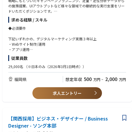
戦略にもとづいたキャンペーンプランニング、定量・定性分析データから
の施策提案、UIアウトプットなど様々な領域での継続的な実行支援をリー
ドいただくポジションです。
求める経験 / スキル
◆具体的な仕事内容
【Campaign manager】
◆必須要件
・プロジェクト構築/オートメーション化・改善推進
・デジタルキャンペーンのプランニング
下記いずれかの、デジタルマーケティング実務３年以上
・KPI策定/制作進行/分析、レポーティング
・Webサイト制作/運用
・定量的データを基にしたPDCA運用
・アプリ運用
・UI/UXデザイン設計
・デジタルキャンペーン企画/運用
従業員数
【Information Architect】
・クライアントのビジネス課題の理解、戦略策定
※管理職採用の場合※
29,000名
（※日本のみ（2026年3月1日時点））
・デジタルマーケティング領域の業務把握、整理、分析
・マネジメント経験
・プロジェクトにおけるチームリードまたはその補佐
500
2,000
福岡県
想定年収
万円
~
万円
・プランニングやその統括
【Marketing Analyst】
・クライアント課題のヒアリング及び課題設定
求人エントリー
・課題改善施策全体の設計・管理
・データ分析・コンサルティング
・定量的データ分析/定性データ分析を基にしたPDCA運用
・定期計測レポート設計および作成
【関西採用】ビジネス・デザイナー / Business
Designer - ソング本部