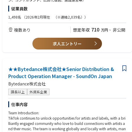
シンポジウム／研究報告会／学術集会など
メント
従業員数
・その他新領域事業開発
・BtoCイベント
・営業推進部門との連携推進
1,498名
（2026年2月現在 （※連結2,039名））
新商品発表会（消費者向け）／ファンミーティング／スポーツ大会／エン
タメイベントなど
【主な対象案件】
710
複数あり
想定年収
非公開
万円
~
大型複合施設、複合業態開発（商業、ワークプレイス、エンタメ、温浴、
アート、スポーツ、教育等）、スポーツアリーナ、街づくり、国家プロジ
ェクト
求人エントリー
【働く環境】
・週2日在宅勤務、フレックスタイム制
・サテライトオフィス提携利用
・女性活躍推進についても、優良企業として「えるぼし認定」を受けてい
★★Bytedance株式会社★Senior Distribution &
ます。
Product Operation Manager - SoundOn Japan
Bytedance株式会社
課長以上
外資系企業
仕事内容
Team Introduction:
TikTok continues to unlock opportunities for artists and labels, with a bri
lliantly engaged community who love to build connections with artists a
nd their music. The team is working globally and locally with artists, man