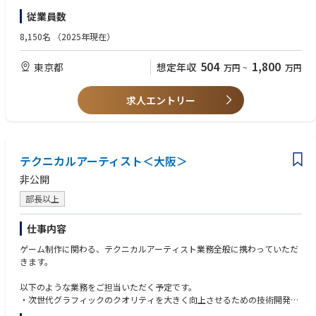
みプロジェクトリンクなどの形式）をご提出ください。
・海外市場を切り開いていきたいと思っている方
従業員数
【募集背景】
近年、日本のアニメは全世界に広がり、新しいファンを次々と獲得してい
【求める人物像】
8,150名
（2025年現在）
ます。
・日本のコンテンツを世界に届けたいと思う方
・変化に柔軟に対応できる方
504
1,800
東京都
想定年収
万円
~
万円
その中で、日本の質の高いコンテンツのポテンシャルは非常に大きく、サ
イバーエージェントグループとしてもデジタルの力を活用してそのポテン
シャルを最大限に引き出すことを目指しています。
■メンバー
求人エントリー
【必須要件】
数年前からアニメ製作領域に参入している当社ですが、今後さらに多くの
・ビジネスレベル（商談レベル）の英語力（TOEIC800点目安）もしくは
ステークホルダーの皆様と協力し、全世界に感動と熱狂を届けるアニメコ
中国語力
ンテンツを作るため、体制を強化したいと考えています。
・新規営業or新規プロジェクトのご経験
テクニカルアーティスト＜大阪＞
・海外市場を切り開いていきたいと思っている方
アニメ・エンタメ業界での経験があり、新しい試みや未知の挑戦に心を躍
非公開
らせる方々の応募を心よりお待ちしております。
【求める人物像】
・日本のコンテンツを世界に届けたいと思う方
部長以上
～～～～～～～～～～～～～～～～～～～～～～～
・変化に柔軟に対応できる方
※メンバークラスの募集もございます。
仕事内容
メンバーに関しては、アニメIPのアジアメーカーにおける商品企画、プロ
ダクト開発をお任せいたします。
ゲーム制作に関わる、テクニカルアーティスト業務全般に携わっていただ
きます。
以下のような業務をご担当いただく予定です。
・次世代グラフィックのクオリティを大きく向上させるための技術開発
(立案、可能であれば仕様を含めた実装担当)