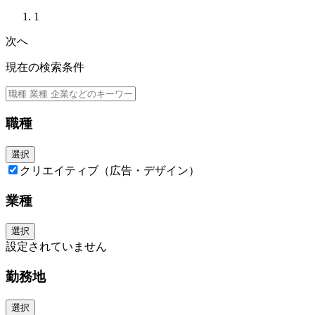
・ワークショップの設計、ファシリテートからの成果の統合
◆望ましい経験・スキル
・サービス・プロダクトのコンセプト策定から顧客体験
1
・サービスフロー、UIなどをデザインするプロセスにおいて、効果的なビ
下記いずれか該当する経験をお持ちの方。
ジュアルデザインを使ってプロジェクトを加速させる
次へ
・ビジネスレベルの英語でのコミュニケーションスキル（マネージャー以
・ブランド戦略への理解と、ビジュアルブランディングの実行、それらを
上は特に必須）
デジタルタッチポイントへ変換・デザイナーやコンサルタントやエンジニ
現在の検索条件
・プロダクトデザインのスキル、実務経験・広告領域でのビジュアルデザ
アなど各種専門家、クライアントと共創
インの経験
・グローバルのメンバーとの連携・共創・社内外の最新事例や専門知識を
・ビデオ編集、モーショングラフィックス、プロトタイピングソフトウェ
把握し、デザインプロセスやサービス自体に組み込む
アの経験
・企業ブランディング、サービスブランディングの経験
職種
・デザインコミュニティへの積極的な参加やネットワーキング
・メディアやコミュニティへ向けたデザイン領域の執筆活動
選択
クリエイティブ（広告・デザイン）
業種
選択
設定されていません
勤務地
選択