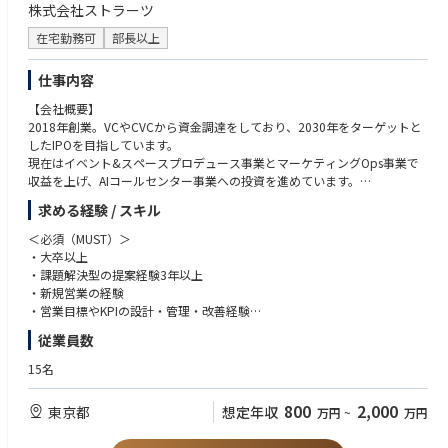
株式会社ストラーツ
在宅勤務可
部長以上
仕事内容
【会社概要】
2018年創業。VCやCVCから資金調達をしており、2030年をターゲットと
したIPOを目指しています。
現在はイベント&スペースプロデュース事業とマーケティングOps事業で
収益を上げ、AIコールセンター事業への投資を進めています。
求める経験 / スキル
【募集背景】
IPOを目指すコングロマリット型スタートアップでイベント&スペースプ
＜必須（MUST）＞
ロデュース事業とマーケティングOps 事業の Account Executive を募集し
・大卒以上
ます。当社はレガシーマーケットに対してAIネイティブな事業モデルをも
・課題解決型の提案経験3年以上
って参入することで、ハイパフォーマンスとハイグロースを実現していま
・新規営業の経験
す。当ポジションでは役員を直接のレポートラインとし、非連続な成長を
・営業目標やKPIの設計・管理・改善経験
達成するための営業活動とBizDevをメインミッションとしてご活躍いただ
・見積書や提案書の作成
従業員数
きたいと考えています。
※業界経験、マネジメント経験は不問です
※未経験領域についてはOJT等で伝達を予定しています
15名
事業が軌道に乗り、上場準備がまさにこれから本格的に始まる段階のた
め、あなたの力量を最大限活かしていただける環境です。
＜歓迎（WANT）＞
800
2,000
東京都
想定年収
万円
~
万円
今だからこそ、ストックオプションの獲得や経営層へのスキルアップもし
・マーケティング領域の実務経験
やすいポジションです。
・事業の立ち上げフェーズの経験