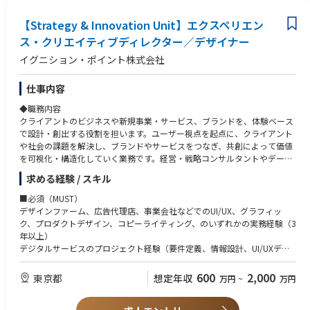
・主要アカウントユーザーが音楽配信に関する困難や問題を解決できるよ
う支援し、プラットフォーム間でタイムリーかつ正確な音楽リリースを実
【具体的な業務内容】
【Strategy & Innovation Unit】エクスペリエン
現します。
・ライセンスビジネスの企画立案・戦略立案
ス・クリエイティブディレクター／デザイナー
・ユーザーからのフィードバックを毎日収集し、製品要件を抽出し、製品
・アニメ作品のライセンス営業・タイアップ営業
マネージャーと解決策を協議し、製品機能のイテレーションと最適化をフ
イグニション・ポイント株式会社
・監修業務
ォローアップします。
・製作委員会業務 等
・パートナー選定、交渉、契約締結など、サードパーティソリューション
仕事内容
の統合サイクル全体を統括し、製品ギャップの解消に貢献します。
【本ポジションの魅力】
・ターゲットユーザーへの製品プロモーション、使用状況データのモニタ
◆職務内容
ABEMAに代表されるメディア事業・モバイルゲーム・イベント事業・グッ
リングと分析を行い、採用率の向上とユーザーエクスペリエンスの継続的
クライアントのビジネスや新規事業・サービス、ブランドを、体験ベース
ズ事業等多角的なコンテンツ展開が可能な素地があり、これまでにない新
な向上を図ります。
で設計・創出する役割を担います。ユーザー視点を起点に、クライアント
しいアニメ作りができる舞台があるとも自負しております。
や社会の課題を解決し、ブランドやサービスをつなぎ、共創によって価値
・戦略分析とプロセス改善：
を可視化・構造化していく業務です。経営・戦略コンサルタントやデータ
・競合製品の調査を実施し、競合他社の製品動向を迅速に把握し、関連チ
サイエンティスト、テクノロジストと共に、アイデアを実現へと導いてい
求める経験 / スキル
ームと実用的なインサイトを共有します。
きます。
・製品運用上の課題とベストプラクティスを中央チームと定期的に共有
■必須（MUST）
し、社内の標準業務手順（SOP）とプロセスの最適化を推進します。
◆具体的な仕事内容
デザインファーム、広告代理店、事業会社などでのUI/UX、グラフィッ
・部門横断的なコラボレーションとアーティストプロモーション（Sound
・クライアントの課題整理、体験視点でのブレイクダウン
ク、プロダクトデザイン、コピーライティング、のいずれかの実務経験（3
Onのビジョンに合致）：
・体験シナリオ、カスタマージャーニー、UI/UX設計、プロとタイミング
年以上）
・アカウントマネージャーおよびグローバルミュージックチームと連携
等のアウトプット作成
デジタルサービスのプロジェクト経験（要件定義、情報設計、UI/UXデザ
し、音楽プロモーション戦略を策定します。日本のアーティストのグロー
・ブランディング設計
インなど）
バル展開と海外アーティストのローカル展開の両方をサポートします。
・顧客企業と共創型プロジェクトの企画・推進
多職種と連携しながらプロジェクトを推進した経験
600
2,000
東京都
想定年収
万円
~
万円
・インフルエンサーマーケティングキャンペーンのクリエイティブコンセ
・戦略コンサルタントやテクノロジスト等との協働、統合的な提案・推進
プトを策定し、成功とROIを測定するための主要統計を分析し、効果的な
・ワークショップ設計・ファシリテーション
■歓迎（WANT）
戦略策定を支援します。