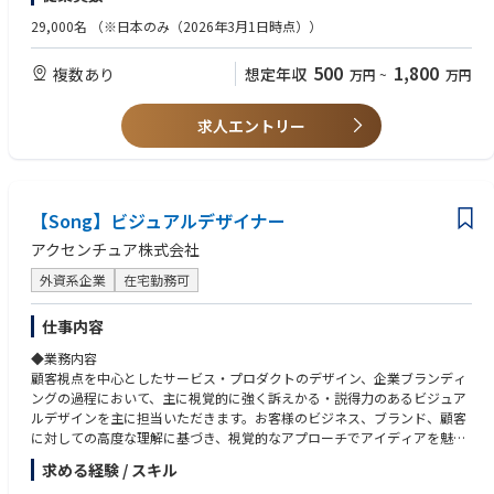
報設計、UI/インタラクションなどのデザイン経験
柔軟なキャリアパス（戦略・テクノロジー領域とのクロスオーバーやマネ
・ユーザージャーニー、画面フロー、ワイヤーフレームなどを作成するス
29,000名
（※日本のみ（2026年3月1日時点））
・情報設計・インタラクション設計
ジメント志向など）
キル
ユーザージャーニー、体験フロー、ナビゲーション構造、画面構成、UI／
チャレンジを奨励する風土で、裁量とスピードをもって取り組める環境
・プロトタイピング手法の深い理解と経験
500
1,800
複数あり
想定年収
万円
~
万円
インタラクションを設計し、体験を具体化する
GPTWベストカンパニーに10年連続選出される働きがいのある職場
・ユーザーテストを設計・実施し、その結果を定量的・定性的に分析する
電通グループと連携し、最上流のマーケティング支援が可能
スキル
・プロトタイピングと検証
・お客様企業はもちろん、コンサルタント、エンジニアなど異なる専門性
求人エントリー
目的に応じたプロトタイプを作成し、ユーザーテストを通じて体験の妥当
を持つメンバーとの共創経験
性を検証・改善する
・デザインの意図や設計方針を言語化し、ステークホルダーと建設的な議
論をするためのドキュメント作成
・チームとの共創・合意形成
・社内外のステークホルダーへのプレゼンテーション
クライアント、コンサルタント、エンジニア、他デザイナー等と協働し、
【Song】ビジュアルデザイナー
デザインを共通言語として複雑な要件や意思決定を整理し、プロジェクト
【興味】
アクセンチュア株式会社
を推進する
・人々の潜在欲求や行動傾向を見つけ出そうとする視点
・様々な業界におけるビジネス構造に関する知識や好奇心
外資系企業
在宅勤務可
・実装フェーズにおけるデザイン推進
・デジタル・テクノロジー領域に関する知識と好奇心
開発とのデザイン連携を行い、実装段階でのデザインレビューや品質担保
仕事内容
を通じて、エンジニアと連携しながら意図した体験が正しく実現されるよ
【意欲】
う支援する
◆業務内容
・他の専門デザイナーとの複合チームにおいてデザイン価値を最大化して
顧客視点を中心としたサービス・プロダクトのデザイン、企業ブランディ
いく意欲
・継続的な改善と価値向上
ングの過程において、主に視覚的に強く訴えかる・説得力のあるビジュア
・グローバルのデザインメンバーとの積極的な協業・共創する意欲
リリース後のユーザー行動やフィードバック、新たなビジネス要件を踏ま
ルデザインを主に担当いただきます。お客様のビジネス、ブランド、顧客
・最新事例や専門知識をデザインプロセスに取り込む意欲
え、体験の改善や新たな価値創出を検討し、サービスの成長とビジネス成
に対しての高度な理解に基づき、視覚的なアプローチでアイディアを魅力
・自分自身のスキルセットをより洗練させながら、幅広いスキルセットを
果に伴走する
的なソリューションとして具現化します。アクセンチュアの総合力を持っ
開拓していく意欲
求める経験 / スキル
て、より大きな経営・事業変革・社会環境問題のテーマに取り組むこと