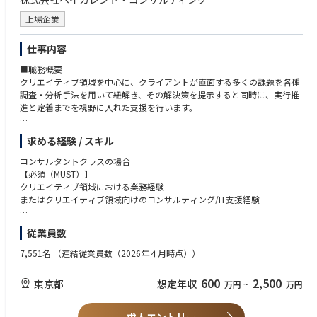
・メガベンチャーやスタートアップにおける、ゼロからのマーケティング
組織の立ち上げ経験
上場企業
【求める人物像】
仕事内容
・ミッション・ビジョン・バリューに共感できる方
■職務概要
・チーム内、チームを横断してチームワークを発揮できる人
クリエイティブ領域を中心に、クライアントが直面する多くの課題を各種
・データに基づきロジックを組み立てて綿密な戦略を描き、実行すること
調査・分析手法を用いて紐解き、その解決策を提示すると同時に、実行推
ができる行動力の高い方
進と定着までを視野に入れた支援を行います。
・社内外問わず人を巻き込み、動かすことが得意な方
・前例にとらわれず常に最適な手法を検討できる、柔軟な発想力を持って
■同社が誇る”One Pool制”とは
いる方
求める経験 / スキル
同社では他社に無いOne Pool制という組織体制を取っています。従来のコ
ンサルティングファームでは業界と領域（戦略、業務、ITなど）のマトリ
コンサルタントクラスの場合
クスにより配属組織が決まる一方で、同社ではその組織を壁の無い文字通
【必須（MUST）】
りOne Poolにすることにより、コンサルタントが幅広い業界と幅広い領域
クリエイティブ領域における業務経験
の経験を積める構造になっています。
またはクリエイティブ領域向けのコンサルティング/IT支援経験
■キャリアパス
【歓迎（WANT）】
従業員数
・現在のビジネススキル/ITスキルと経験を分析して、目指すべき姿（目
海運・物流業務、クリエイティブ領域におけるIT・DXに関する知見
標）とのギャップを捉え、
7,551名
（連結従業員数（2026年４月時点））
実現方法やアプローチを個別に話ししながら設定しています。
・上記取組により多くの方が、SEからITコンへのキャリアチェンジ、ITコ
600
2,500
東京都
想定年収
万円
~
万円
ンから戦略コンへのキャリアチェンジに成功しています。
■育成/研修