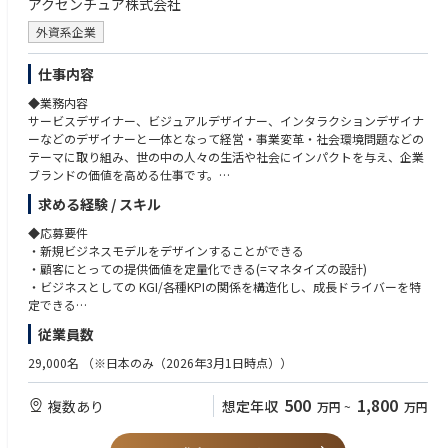
アクセンチュア株式会社
外資系企業
仕事内容
◆業務内容
サービスデザイナー、ビジュアルデザイナー、インタラクションデザイナ
ーなどのデザイナーと一体となって経営・事業変革・社会環境問題などの
テーマに取り組み、世の中の人々の生活や社会にインパクトを与え、企業
ブランドの価値を高める仕事です。
顧客視点を軸に、顧客とブランド双方にとって価値ある新しいビジネスを
求める経験 / スキル
デザインします。
◆応募要件
<具体的な業務内容>
・新規ビジネスモデルをデザインすることができる
・顧客視点に立ち、調査・分析から市場機会を捕まえる
・顧客にとっての提供価値を定量化できる(=マネタイズの設計)
・顧客視点に立ち、サービスデザイナーとアラインし、クライアントのビ
・ビジネスとしての KGI/各種KPIの関係を構造化し、成長ドライバーを特
ジネスにインパクトをもたらすビジネスモデルをデザインし、事業計画を
定できる
書く
・簡易的な事業P/Lが作成できる
従業員数
・クライアントの既存サービスやエクスペリエンスのビジネスモデルのプ
・デザインに対するパッション、信念がある
ロポジションを数量的な価値で描き、顧客に届けるための成長戦略を描く
・広義のデザインの本質やデザイナーの思考法を理解している
29,000名
（※日本のみ（2026年3月1日時点））
・プロトタイピングやストーリーテリングの手法を活用して、ステークホ
・サービスデザインのアプローチ（デザインリサーチ、ワークショップ設
ルダーとビジネスモデルを精緻化していく
計、ワークショップファシリテーション、、PoCなど）を理解している
500
1,800
複数あり
想定年収
万円
~
万円
・共創セッションを通して、未来の顧客・ブランドエクスペリエンスに基
づくビジョン、そこに到達するためのステップを定義する
◆望ましい経験・スキル