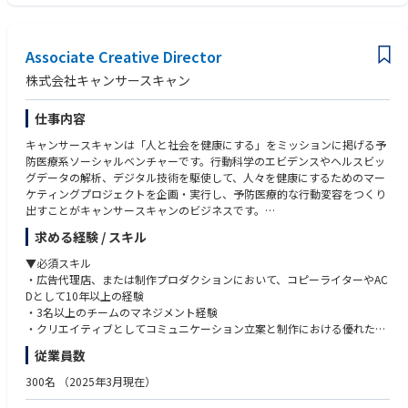
る
・介護医療業界トレンドや競合分析に精通
・会社規模も大きくなく、これから成長していく会社であるため、経営に
近い立場で関われる
【求める人物像】
Associate Creative Director
・プロダクト企画においてROI観点での意思決定・思考ができる
ユーザー中心な思考(ユーザーインサイトを理解し、プロダクト改善に取り
株式会社キャンサースキャン
組む姿勢)
・ユーザー／開発／ビジネスをバランス良く理解した状況判断力
仕事内容
・ビジネス&エンジニアチームを巻き込み合意&調整ができる
・自律駆動で主体性があること(プロジェクトを自走できる能力）
キャンサースキャンは「人と社会を健康にする」をミッションに掲げる予
防医療系ソーシャルベンチャーです。行動科学のエビデンスやヘルスビッ
グデータの解析、デジタル技術を駆使して、人々を健康にするためのマー
ケティングプロジェクトを企画・実行し、予防医療的な行動変容をつくり
出すことがキャンサースキャンのビジネスです。
求める経験 / スキル
日本には世界最高水準の幅広い医療サービスに簡単にアクセスできる素晴
らしい制度と環境が整っています。しかし、40-74歳の日本人の約半分が
▼必須スキル
健康診断を受けず、また、成人では糖尿病が強く疑われる人々が約20％近
・広告代理店、または制作プロダクションにおいて、コピーライターやAC
くに上りますが、その中でも約30%の人々が糖尿病の治療を全く行ってい
Dとして10年以上の経験
ません。このような、”適切な医療サービスが適切なタイミングで十分に
・3名以上のチームのマネジメント経験
活用されていない実態”は、日本の医療費高騰に抑制の目途が立たないこ
・クリエイティブとしてコミュニケーション立案と制作における優れた実
との原因の1つであるとも考えられ、日本の予防医療が抱える最大の課題
績を示すポートフォリオの提出が可能な方
従業員数
の1つです。
・社内デザイナーや外部協力会社へのデザインディレクション等、優れた
作品を生み出すクリエイティブディレクションのスキル
300名
（2025年3月現在）
私たちキャンサースキャンは、この予防医療の課題を“行動変容”で解決で
・細部にまで目が行き届き、クリエイティブ・ソリューションを自信を持
きると考え、行動変容をつくり出す技術を武器にその解決に取り組んでい