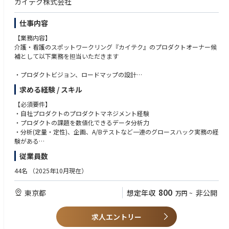
カイテク株式会社
仕事内容
【業務内容】
介護・看護のスポットワークリング『カイテク』のプロダクトオーナー候
補として以下業務を担当いただきます
・プロダクトビジョン、ロードマップの設計
・市場・競合調査、顧客インタビューなどを通じたプロダクト企画
求める経験 / スキル
・開発チームとの連携およびプロジェクトマネジメント
・グロースハック業務(定量定性分析、施策設計、高速PDCA)
【必須要件】
(将来的に)プロダクトマネジメントチームの組成、マネジメント
・自社プロダクトのプロダクトマネジメント経験
・プロダクトの課題を数値化できるデータ分析力
【ポジションの魅力】
・分析(定量・定性)、企画、A/Bテストなど一連のグロースハック実務の経
・社会貢献性が高い：社会課題ど真ん中の課題をProductで解決していく
験がある
・成長フェーズ：Productの成長フェーズでProduct構築に関わっていけ
・ビジネス、エンジニア、デザイナーとの開発推進経験
従業員数
る
・両面：to B(介護施設/医療機関)、to C(介護職/看護師)の両方が見れるPr
【歓迎要件】
44名
（2025年10月現在）
oduct
以下のいずれかの経験のある方は歓迎します。
・SaaS & Platform：単純なマッチングPlatformではなく、多くのオペレ
・複数施策の組み合わせKPI/KGIを大きく改善した経験
800
東京都
想定年収
非公開
万円
~
ーションを自動化しているなどSaaS要素もあり
・A/Bテストやその他の効果測定手法に関する知識・経験がある
・リリーススピード：週に数回のリリースをするなど、顧客・市場にデリ
・社内DXに関する知識や実践経験(業務プロセスの効率化や自動化の推進)
バリーできるスピードが早い(顧客反応がすぐに見られる)
・プログラミングやシステム設計の基礎知識(エンジニアリングチームと円
求人エントリー
・マーケティング業務も含めて裁量もって意思決定できるポジションであ
滑に連携できる)