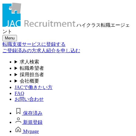
ハイクラス転職
エージェ
ント
Menu
転職支援サービスに登録する
ご登録済みの方
求人紹介を申し込む
求人検索
転職希望者
採用担当者
会社概要
JACで働きたい方
FAQ
お問い合わせ
保存済み
新規登録
Mypage