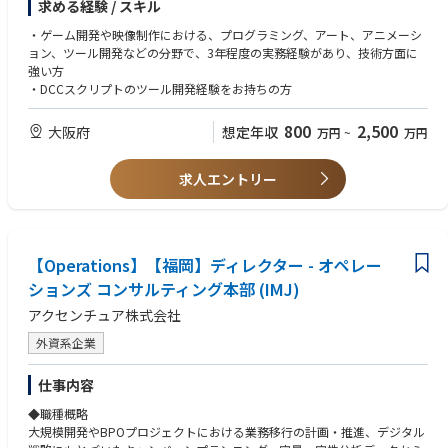
求める経験 / スキル
・デザイナーの制作効率を向上させる為の、制作基盤の
立案・管理システム開発・ツール制作等を行う
・ゲーム開発や映像制作における、プログラミング、アート、アニメーシ
ョン、ツール開発などの分野で、3年程度の実務経験があり、技術方面に
強い方
・DCCスクリプトのツール開発経験をお持ちの方
800
2,500
大阪府
想定年収
万円
~
万円
求人エントリー
【Operations】【福岡】ディレクター - オペレー
ションズ コンサルティング本部 (IMJ)
アクセンチュア株式会社
外資系企業
仕事内容
◆職種概略
大規模開発やBPOプロジェクトにおける業務移行の計画・推進、デジタル