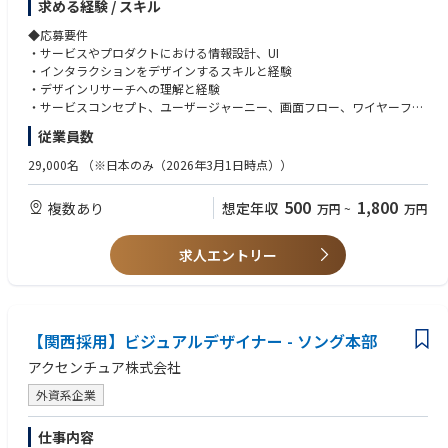
求める経験 / スキル
アの総合力を持って、より大きな経営・事業変革・社会環境問題のテーマ
に取り組むことで、世の中の人々の生活や社会にインパクトを与え、企業
◆応募要件
ブランドの価値を高めます。
・サービスやプロダクトにおける情報設計、UI
・インタラクションをデザインするスキルと経験
<具体的な業務内容例>
・デザインリサーチへの理解と経験
・デザインリサーチを設計・実施し、結果からインサイトを発見
・サービスコンセプト、ユーザージャーニー、画面フロー、ワイヤーフレ
・ワークショップの設計、ファシリテートからの成果の統合・サービス
ームなどを作成するスキル・経験・顧客体験を中心としたデザインプロセ
従業員数
・プロダクトのコンセプト策定から顧客体験
スに関する知識
・サービスフロー、情報設計、UI
・プロトタイプなど、プロトタイピング手法への深い理解と経験
29,000名
（※日本のみ（2026年3月1日時点））
・インタラクションなどをデザイン・デザイナーやコンサルタントやエン
・デジタル・テクノロジー領域に関する知識と好奇心、およびデザインソ
ジニアなど各種専門家、クライアントと共創
リューションへ深い理解
500
1,800
複数あり
想定年収
万円
~
万円
・グローバルのメンバーとの連携・共創・社内外の最新事例や専門知識を
・クライアントや他チームのメンバーとの共創経験
把握し、デザインプロセスやサービス自体に組み込む
・デザインリサーチ、ビジュアルデザイン、コンテンツデザインなど、幅
広いデザインに関する専門分野についての理解と、自身のプライマリスキ
求人エントリー
ルセットをより洗練させながら、幅広いスキルセット・専門分野を拡大し
ていくことに意欲的であること
◆望ましい経験・スキル
【関西採用】ビジュアルデザイナー - ソング本部
下記いずれか該当する経験をお持ちの方。
・ビジネスレベルの英語でのコミュニケーションスキル（マネージャー以
アクセンチュア株式会社
上は特に必須）
・グラフィックデザイン
外資系企業
・イラストレーションスキル・デザインコミュニティへの積極的な参加や
ネットワーキング
仕事内容