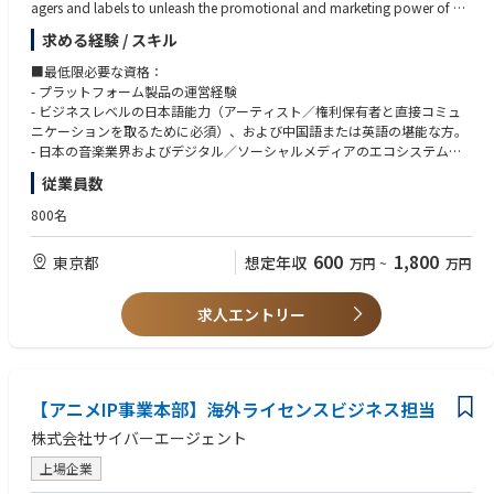
agers and labels to unleash the promotional and marketing power of Tik
Tok, helping talents to secure success on the platform, music streamings,
求める経験 / スキル
hit charts and brand collaborations.
■最低限必要な資格：
What's SoundOn:
- プラットフォーム製品の運営経験
SoundOn is a music distributor that allows musicians to distribute their
- ビジネスレベルの日本語能力（アーティスト／権利保有者と直接コミュ
music work directly to TikTok products and other DSPs. Our vision is to n
ニケーションを取るために必須）、および中国語または英語の堪能な方。
urture the local independent artists by supporting them in distribution, p
- 日本の音楽業界およびデジタル／ソーシャルメディアのエコシステムに
romotion, and career development.
関する深い理解。
従業員数
- 優れた問題解決能力、技術力、そして音楽への情熱。
Responsibilities:
- データ分析ツール（Excel、スプレッドシートなど）およびデータに基づ
800名
1. Music Distribution & Platform Operations:
く意思決定における高度なスキル。
- Assist key account users in resolving difficulties and issues related to mus
- 優れたコミュニケーション能力、交渉力、そして地域を越えたコラボレ
600
1,800
東京都
想定年収
万円
~
万円
ic distribution, ensuring timely and accurate music release across platfor
ーション能力。
ms.
- 積極性、組織力、そして厳しい納期においても高品質な成果物を提供で
- Collect daily user feedback, extract product requirements, discuss soluti
きる方。
求人エントリー
ons with product managers, and follow up on product feature iterations
and optimizations.
■望ましい資格：
- Own the full cycle of integrating third-party solutions, including partner
- メタデータ標準（DDEX、XMLなど）およびサードパーティ製CMS（iTune
selection, negotiation, and contract signing to address product gaps.
s Connect、Spotify for Artistsなど）に関する知識。
- Promote the product among target users, monitor and analyze usage
【アニメIP事業本部】海外ライセンスビジネス担当
- 様々なデジタルプラットフォームを網羅した360度音楽マーケティングに
data to improve adoption rates and iteratively enhance user experience.
関する知識。
株式会社サイバーエージェント
- 日本のアーティストやクリエイターとの深いネットワークと深い理解。
2. Strategic Analysis & Process Improvement:
- ショートビデオプラットフォームでの経験と、バイラルトレンドへの鋭
上場企業
- Conduct competitive product research, promptly identify competitors’
い感度。