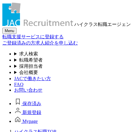
ハイクラス転職
エージェン
Menu
転職支援サービスに登録する
ご登録済みの方
求人紹介を申し込む
求人検索
転職希望者
採用担当者
会社概要
JACで働きたい方
FAQ
お問い合わせ
保存済み
新規登録
Mypage
ハイクラス転職TOP