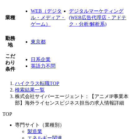
WEB（デジタ
デジタルマーケティング
業種
ル・メディア・
(WEB広告代理店・アドテ
ゲーム）
ク・分析/解析系)
勤務
東京都
地
こだ
日系企業
わり
英語力不問
条件
ハイクラス転職TOP
検索結果一覧
株式会社サイバーエージェント：【アニメIP事業本
部】海外ライセンスビジネス担当の求人情報詳細
TOP
専門サイト（業種別）
製造業
エネルギー関連