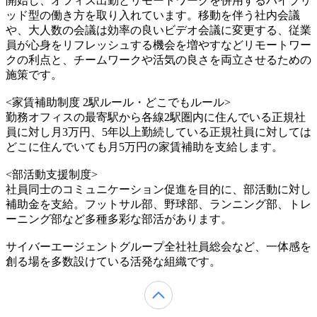
開始し、オフィス出勤とリモートワークを併用するハイブリ
ッド型の働き方を取り入れています。移動を伴う社内会議
や、大人数の会議は効率の良いビデオ会議に変更する、従業
員が心身をリフレッシュする機会を増やすなどリモートワー
クの利点と、チームワークや活気の良さを両立させるための
施策です。
<家賃補助制度 2駅ルール・どこでもルール>
勤務オフィスの最寄駅から各線2駅圏内に住んでいる正規社
員に対し月3万円、5年以上勤続している正規社員に対しては
どこに住んでいても月5万円の家賃補助を支給します。
<部活動支援制度>
社員同士のコミュニケーション促進を目的に、部活動に対し
補助金を支給。フットサル部、野球部、ランニング部、トレ
ーニング部など多種多彩な部活があります。
サイバーエージェントグループ全社社員総会など、一体感を
創る場を多数設けている活発な組織です。