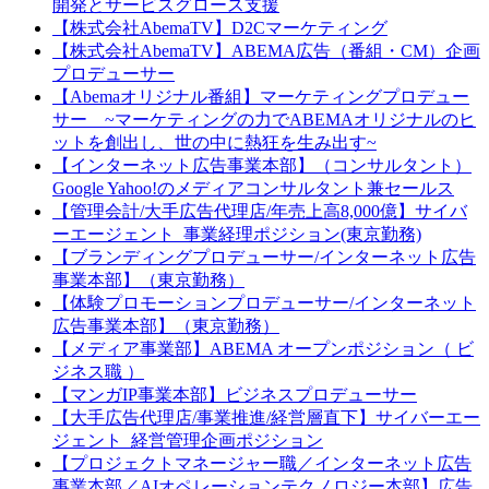
開発とサービスグロース支援
【株式会社AbemaTV】D2Cマーケティング
【株式会社AbemaTV】ABEMA広告（番組・CM）企画
プロデューサー
【Abemaオリジナル番組】マーケティングプロデュー
サー ~マーケティングの力でABEMAオリジナルのヒ
ットを創出し、世の中に熱狂を生み出す~
【インターネット広告事業本部】（コンサルタント）
Google Yahoo!のメディアコンサルタント兼セールス
【管理会計/大手広告代理店/年売上高8,000億】サイバ
ーエージェント_事業経理ポジション(東京勤務)
【ブランディングプロデューサー/インターネット広告
事業本部】（東京勤務）
【体験プロモーションプロデューサー/インターネット
広告事業本部】（東京勤務）
【メディア事業部】ABEMA オープンポジション（ ビ
ジネス職 ）
【マンガIP事業本部】ビジネスプロデューサー
【大手広告代理店/事業推進/経営層直下】サイバーエー
ジェント_経営管理企画ポジション
【プロジェクトマネージャー職／インターネット広告
事業本部／AIオペレーションテクノロジー本部】広告