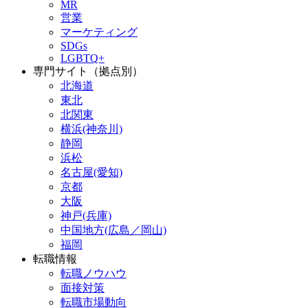
MR
営業
マーケティング
SDGs
LGBTQ+
専門サイト（拠点別）
北海道
東北
北関東
横浜(神奈川)
静岡
浜松
名古屋(愛知)
京都
大阪
神戸(兵庫)
中国地方(広島／岡山)
福岡
転職情報
転職ノウハウ
面接対策
転職市場動向