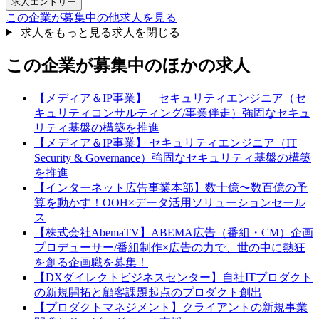
求人エントリー
この企業が募集中の他求人を見る
求人をもっと見る
求人を閉じる
この企業が募集中のほかの求人
【メディア＆IP事業】 セキュリティエンジニア（セ
キュリティコンサルティング/事業伴走）強固なセキュ
リティ基盤の構築を推進
【メディア＆IP事業】 セキュリティエンジニア（IT
Security & Governance）強固なセキュリティ基盤の構築
を推進
【インターネット広告事業本部】数十億〜数百億の予
算を動かす！OOH×データ活用ソリューションセール
ス
【株式会社AbemaTV】ABEMA広告（番組・CM）企画
プロデューサー/番組制作×広告の力で、世の中に熱狂
を創る企画職を募集！
【DXダイレクトビジネスセンター】自社ITプロダクト
の新規開拓と顧客課題起点のプロダクト創出
【プロダクトマネジメント】クライアントの新規事業