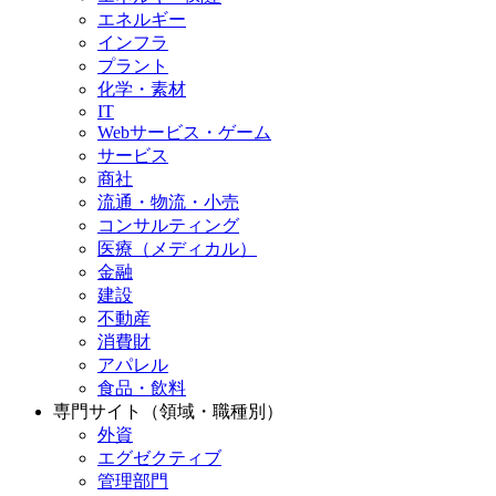
エネルギー
インフラ
プラント
化学・素材
IT
Webサービス・ゲーム
サービス
商社
流通・物流・小売
コンサルティング
医療（メディカル）
金融
建設
不動産
消費財
アパレル
食品・飲料
専門サイト（領域・職種別）
外資
エグゼクティブ
管理部門