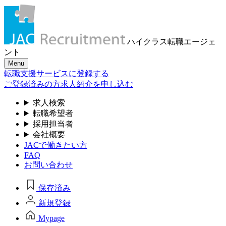
ハイクラス転職
エージェ
ント
Menu
転職支援サービスに登録する
ご登録済みの方
求人紹介を申し込む
求人検索
転職希望者
採用担当者
会社概要
JACで働きたい方
FAQ
お問い合わせ
保存済み
新規登録
Mypage