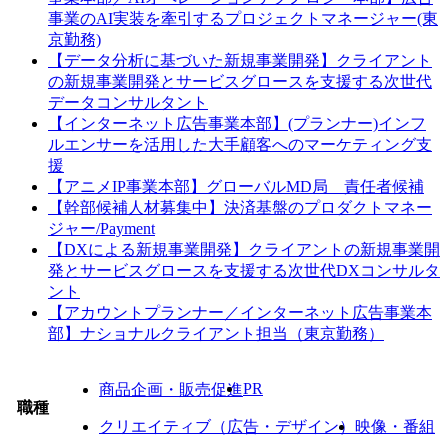
事業のAI実装を牽引するプロジェクトマネージャー(東
京勤務)
【データ分析に基づいた新規事業開発】クライアント
の新規事業開発とサービスグロースを支援する次世代
データコンサルタント
【インターネット広告事業本部】(プランナー)インフ
ルエンサーを活用した大手顧客へのマーケティング支
援
【アニメIP事業本部】グローバルMD局 責任者候補
【幹部候補人材募集中】決済基盤のプロダクトマネー
ジャー/Payment
【DXによる新規事業開発】クライアントの新規事業開
発とサービスグロースを支援する次世代DXコンサルタ
ント
【アカウントプランナー／インターネット広告事業本
部】ナショナルクライアント担当（東京勤務）
PR
商品企画・販売促進
職種
クリエイティブ（広告・デザイン）
映像・番組