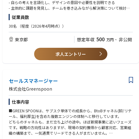
- 自らの考えを言語化し、デザインの意図や必要性を説明できる
そこに付随するWEBやUIデザインをメインとした、クリエイティブ全般に
- 主体的に課題を発見し、チームを巻き込みながら解決策について検討で
関わっていただきます。
きる
従業員数
同梱・メール・サイトなど様々なコミュニケーションの手段があるため、
■歓迎スキル
30名
（程度（2026年4月時点））
アウトプットとなる制作物だけでなく、一連の体験を考えることが重要に
- 事業会社でのコミュニケーションデザインのご経験
なります。
- ユーザー視点とビジネス視点を考慮しながら、より良いアウトプットの
500
東京都
想定年収
非公開
万円
~
追求経験
### 主な業務
- Figmaなどのデザインツールを活用したUI設計およびプロトタイピングス
- 企画者と密に連携し企画の意図を汲み取りながら情報設計・デザインの
キル
求人エントリー
要件定義を行い、具体的なアウトプットまでディレクション
- お客さまが商品をたのしく選び、迷わず注文できるUIデザイン
■求める人物像
- コラボやキャンペーンのWEBデザイン
- GREEN SPOONのビジョン「自分を好きでいつづけられる人生を」に共
- 新商品やキャンペーンの同梱チラシデザイン、撮影ディレクション
感いただける方
セールスマネージャー
- 顧客志向があり、人を喜ばせることが好きな方
- お客さまの体験をより良くしていくことを楽しみ、主体性を持って仕事
株式会社Greenspoon
に取り組める
- オーナーシップを持って仕事ができる方
仕事内容
- 担当領域にこだわらず、事業を発展させるために必要な行動がとれる方
- 風通しの良い社風のある会社で仕事がしたい方
■GREEN SPOONは、サブスク単体での成長から、BtoBチャネル(卸/リテ
ール、福利厚生)を含めた複数エンジンの体制へと移行しています。
どちらのチャネルも、まだ立ち上げの途中。ほぼ新規事業に近いフェーズ
です。戦略の方向性はありますが、現場の契約獲得から顧客対応、営業組
織の構築まで、一気通貫でリードできる人がまだいません。