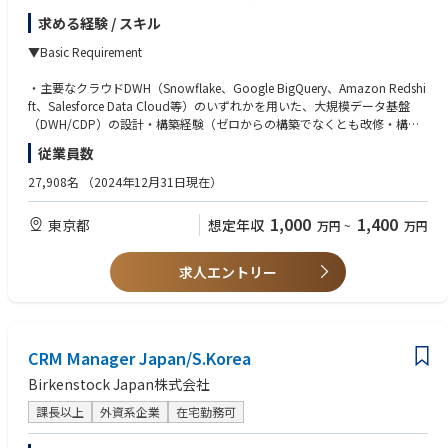
革を牽引しています。主にブランド事業部門や各リージョンのデジタルマ
求める経験 / スキル
ーケティング関係者と連携し、グローバル顧客データ基盤・分析基盤の構
築・運用を推進しています。
▼Basic Requirement
本ポジションのミッションは、将来的なAI活用を見据えた次世代グローバ
ル顧客データ基盤（CDP）の刷新・ゼロベースでの再設計を主導すること
・主要なクラウドDWH（Snowflake、Google BigQuery、Amazon Redshi
です。ビジネスニーズとコスト最適化を鑑み、マーケティング施策・ビジ
ft、Salesforce Data Cloud等）のいずれかを用いた、大規模データ基盤
ネス成長に直結する仕組みを描き、構築から安定運用まで一貫して推進し
（DWH/CDP）の設計・構築経験（ゼロからの構築でなくとも改修・構築
ていただけるシニアデータアーキテクトを募集します。
経験をお持ちの方も歓迎）
従業員数
・CDP（顧客データ基盤）の構築、またはCRMデータの統合設計経験
▼Role and Responsibilities
・ビジネスニーズや課題（コスト最適化、データ活用目的等）を理解し、
27,908名
（2024年12月31日現在）
システム要件に落とし込んでステークホルダーと合意形成ができるコミュ
グローバルCDP・顧客データモデルの刷新および設計
ニケーション力
1,000
1,400
東京都
想定年収
万円
~
万円
・ビジネスニーズおよびコスト最適化を踏まえた、スケール可能かつコス
ト効率の高い次世代CDPのアーキテクチャ設計・刷新
▼Preferred Requirement
・店舗・EC・卸などのデータを統合する共通顧客データモデルの設計
求人エントリー
・小売・消費財（CPG/リテール）業界におけるデータモデル（店舗・E
データ統合・連携方式の策定および構築
C・卸のデータ統合）の知識
・Marketing Cloud等のマーケティングツールや外部リテーラーとのデー
・システム・ツールの専門知見
タ連携方式の策定
・Salesforceエコシステム（Data Cloud, Marketing Cloud）の知見
・既存ベンダー（外部パートナー）依存からの脱却に向けた、自社主導の
CRM Manager Japan/S.Korea
・リバースETLツールを用いたDWHからMA/CRMへのデータ同期パイプラ
データ連携・パイプライン設計
インの設計・運用経験
Birkenstock Japan株式会社
・ビジネスレベルの英語スキル（海外チームや各リージョンメンバーと英
マーケティング・ビジネス活用推進
語で議論ができるレベル）
課長以上
外資系企業
在宅勤務可
・マーケティング部門や各リージョンのステークホルダーと連携し、ビジ
ネス側が求めるデータを即座かつ効果的に活用できるデータ基盤の構築