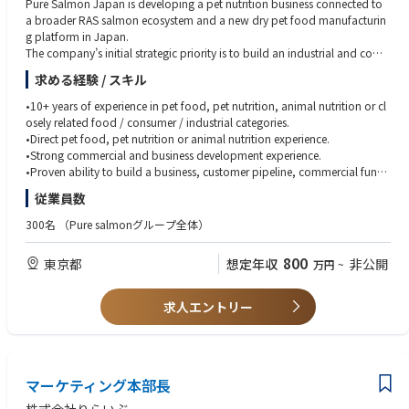
Pure Salmon Japan is developing a pet nutrition business connected to
a broader RAS salmon ecosystem and a new dry pet food manufacturin
g platform in Japan.
The company’s initial strategic priority is to build an industrial and com
mercial foundation through White/Private Label production, customer q
求める経験 / スキル
ualification, product portfolio discipline and business development. Ove
r time, the platform may evolve toward premium products, RAS-based r
•10+ years of experience in pet food, pet nutrition, animal nutrition or cl
ecipes, outsourced wet formats and potentially proprietary brand oppo
osely related food / consumer / industrial categories.
rtunities.
•Direct pet food, pet nutrition or animal nutrition experience.
Pure Salmon Japan is seeking a Head of Pet Nutrition Japan to own and
•Strong commercial and business development experience.
drive the business side of the Pet Nutrition activity.
•Proven ability to build a business, customer pipeline, commercial functi
This role functions as the Business Unit Head for Pet Nutrition Japan.
on or new market from an early stage.
従業員数
The successful candidate will not only manage sales or product develop
•Proven ability to lead negotiations with customers, distributors, retailer
ment, but will own the commercial and strategic development of the Pet
s, industrial partners or strategic accounts.
300名
（Pure salmonグループ全体）
Nutrition activity: business strategy, customer pipeline, negotiations, pro
•Experience working with or alongside manufacturing, factory operation
duct portfolio direction, pricing, margins, KPIs and coordination with th
s, technical teams, QA, R&D, supply chain and finance.
800
東京都
想定年収
非公開
万円
~
e factory.
•Strong understanding of how industrial capacity, MOQ, formulation co
This role is designed for a business builder who can translate strategic op
mplexity, QA, customer specifications and production constraints affect
tionality into executable commercial opportunities.
commercial strategy.
求人エントリー
It is not a pure commercial role, not a pure product role and not a factor
•Ability to manage business performance through revenue, margin, pipel
y operations role. It is a business ownership role for the Pet Nutrition acti
ine, customer conversion and KPI tracking.
vity in Japan.
•Ability to read, challenge and use business cases, pricing models, margi
n analysis and commercial forecasts.
【Mission】
マーケティング本部長
•Strong strategic thinking combined with hands-on execution.
The mission of the Head of Pet Nutrition Japan is to transform Pure Salm
•Fluent English.