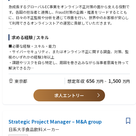
に使い倒し、労働集約から脱した営業のあり方を一緒に設計したい。「こ
れまでの営業ってこうだったよね」を疑い、ゼロから組み立て直すフェー
急成長するグローバルEC事業をオンライン不正対策の面から支える役割で
ズです
す。各国の担当者と連携し、Fraud対策の企画・推進をリードするととも
商品開発から関われる希少性。営業職でありながら、「何を売るか」の上
に、日々の不正監視や分析を通じて改善を行い、世界中のお客様が安心し
流から議論に入れる。リテール起点の商品が、サブスク・福利厚生へと展
て利用できるオンラインストアの運営に貢献していただきます。
開されていく構造
D2Cで培ったブランドと顧客データを武器に、BtoBへ切り込む戦い方がで
【具体的な業務内容例】
求める経験 / スキル
きる
・ログ監視基盤(SIEM)の運用、監視コンテンツの開発
経営に近い距離で、事業の意思決定に関われる
・不正監視業務の構築、運用 (クレジットカード不正、大量購買など)
■必要な経験・スキル・能力
食・健康・ウェルネスという、社会的インパクトの大きい領域
・サイバーセキュリティ、またはオンライン不正に関する調査、対策、監
視のいずれかの経験3年以上
・課題やリスクを自ら特定し、周囲を巻き込みながら当事者意識を持って
解決できる力
・役割や立場、考え方が異なる多種多様なステークホルダーと意思疎通・
合意形成・利害調整をしながら業務を推進できるコミュニケーション能力
656
1,500
東京都
想定年収
万円
~
万円
・ビジネスレベルの英語力 (目安： TOEIC700点以上）※各国ステークホ
ルダーとの口頭・書面でのコミュニケーションが定常的に必要となります
求人エントリー
Strategic Project Manager – M&A group
日系大手食品飲料メーカー