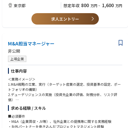
6. ラーニングの組織知化： Value up経験を種々の手段で組織知化、及び横
800
1,600
東京都
想定年収
万円
~
万円
展開の推進
■歓迎要件
・コンサルティングファームでの事業成長支援経験
■この仕事で得られるもの
求人エントリー
・事業会社にて事業立ち上げ、経営企画、事業企画、事業撤退、事業買収/
・FMCGを中心として、国内外の多様なステージの会社に対するValue up
売却経験
経験を積むことができる
・金融会社にてアナリスト、投資銀行、IPO等の業務経験
・本人の能力次第で、Value upのみならず投資やM&Aなども用い、大きな
・FMCG領域での業務経験
規模での事業構築に携わることができる
M&A担当マネージャー
・社内外の多様なネットワークを拡大、構築することができる
■経歴
・コンサルティングファームでの事業成長支援経験
非公開
■おすすめポイント
・事業会社にて事業立ち上げ、経営企画、事業企画、事業撤退、事業買収/
・会社のステージ毎に直面する様々な課題とその解決策を自ら考え実行す
上場企業
売却経験
る貴重な経験を得られます
・金融会社にてアナリスト、投資銀行、IPO等の業務経験
・チームメンバーとともに多様な知見を共有しあうことで、自分一人では
・FMCG領域での業務経験
仕事内容
得られない成長・学習スピードを得られます
​​＜業務イメージ＞​
・海外企業との事業開発に携わることができます。
■人物像​
​​1.M&A戦略の立案、実行（ターゲット産業の選定、投資基準の設定、ポー
​​・人に答えを求めるのではなく、自分で考え自走できる方
トフォリオの構築）​
・交友関係を広げ深めることに恐れのない方
​​2.デューデリジェンスの実施（投資先企業の評価、財務分析、リスク評
・厳しい環境にあっても前向きに業務に取り組める方
価）​
・人に対して真摯に向き合い、常に敬意と感謝を持てる方
​​3.投資後の企業成長のサポート、進捗状況の定期的なレビュー、支援​
・「心の豊かさ」を大切にできる方
求める経験 / スキル
​​4.投資先企業との連携強化、企業価値向上のための提案、経営戦略の策定
・素直に、吸収しながら自己変革を恐れず実行できる方
と実行​
■必須要件
​​5.海外企業を中心とするスタートアップを活用したバリューアップ・事業
​​​​・M&A（企業買収・JV等）、社外企業との提携等に関する実務経験​
開発​
​​・社外パートナーを巻き込んだプロジェクトマネジメント経験​