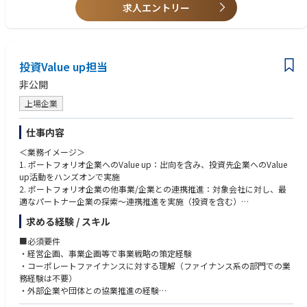
することができる
求人エントリー
・新規事業立ち上げや起業の経験 ・新規投資案件の企画又はサポート（法
・VC投資、PE投資等幅広い投資経験を国内外で得ることができる
務・税務等含む）経験
・FMCG（消費財）領域の知見や就業経験を有する方
■おすすめポイント
・ 投資戦略から実行、成長支援まで、幅広い業務に携わることができる
■経歴
投資Value up担当
・ 新規事業開発の最前線で、様々な経験を積み、成長することができる
・ベンチャーキャピタル、プライベートエクイティファンド、事業会社で
・ 海外企業との事業開発に携わることができる
投資実務経験を有する
非公開
・コンサルタントとしての業務経験を有する
上場企業
・金融会社にて投資やIPO経験を有する
・FMCG領域での業務経験を有する
仕事内容
＜業務イメージ＞
■人物像​
1. ポートフォリオ企業へのValue up：出向を含み、投資先企業へのValue
・厳しい環境にあっても前向きに業務に取り組める方
up活動をハンズオンで実施
・人に対して真摯に向き合い、常に敬意と感謝を持てる方
2. ポートフォリオ企業の他事業/企業との連携推進：対象会社に対し、最
・交友関係を広げ深めることに恐れのない方
適なパートナー企業の探索～連携推進を実施（投資を含む）
・人に答えを求めるのではなく、自分で考え自走できる方
3. 国内外スタートアップ/中堅中小企業への出資：アジアを中心とした国
・「心の豊かさ」を大切にできる方
求める経験 / スキル
内外スタートアップ、及び国内外の中堅中小企業（売上~100億円程度）の
・素直に、吸収しながら自己変革を恐れず実行できる方
ソーシング及びDD、投資委員会資料の作成、契約締結、出資実行等
■必須要件
4. 国内外PEファンド/VCファンド等へのLP出資：投資Fn内のM&A活動や上
・経営企画、事業企画等で事業戦略の策定経験
記投資活動に資する国内外ファンドへLP出資を実施する際の一切の業務推
・コーポレートファイナンスに対する理解（ファイナンス系の部門での業
進
務経験は不要）
5. 投資戦略の策定：担当Dと協力しながら、M&A等投資Fn全体の戦略に適
・外部企業や団体との協業推進の経験
合する形で投資戦略方針を策定
・ビジネス英語