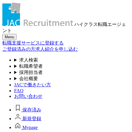
ハイクラス転職
エージェ
ント
Menu
転職支援サービスに登録する
ご登録済みの方
求人紹介を申し込む
求人検索
転職希望者
採用担当者
会社概要
JACで働きたい方
FAQ
お問い合わせ
保存済み
新規登録
Mypage