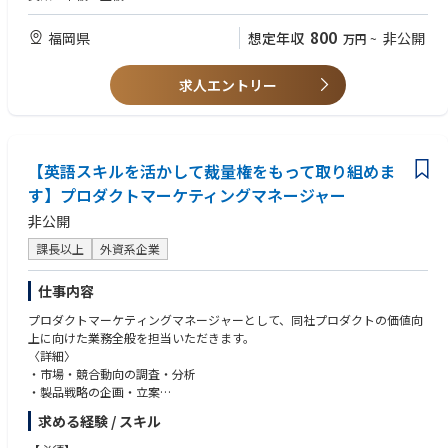
【歓迎】
MBA取得者
800
福岡県
想定年収
非公開
万円
~
求人エントリー
【英語スキルを活かして裁量権をもって取り組めま
す】プロダクトマーケティングマネージャー
非公開
課長以上
外資系企業
仕事内容
プロダクトマーケティングマネージャーとして、同社プロダクトの価値向
上に向けた業務全般を担当いただきます。
〈詳細〉
・市場・競合動向の調査・分析
・製品戦略の企画・立案
・新製品開発PJの推進（要件定義、開発/製造との調整、試作、評価、販
求める経験 / スキル
売）
・新プロダクト情報の社内外リリースにおけるディレクション