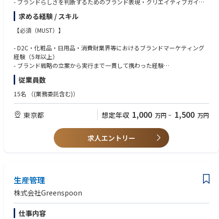
- ブランドらしさを判断するためのブランド表現・クリエイティブガイド
ラインの策定・運用・継続的なアップデート
求める経験 / スキル
- コピー・ビジュアル・コミュニケーションにおけるブランドの意思決定
基準を構築
【必須（MUST）】
- 製品・SNS・LP・広告・CRMなど、あらゆる顧客接点におけるブランド
体験を設計・推進
- D2C・化粧品・日用品・消費財業界等におけるブランドマーケティング
- ブランド価値向上に向けた中長期ブランド戦略の立案
経験（5年以上）
- ブランド戦略の立案から実行まで一貫して携わった経験
■ブランドP/Lマネジメント
- 売上・利益・ROIなどの数値をもとに事業判断を行った経験
従業員数
- ブランド全体の売上・利益計画の策定
- 新製品ローンチまたはブランドグロースをリードした経験
- ブランド投資の優先順位設計
- コピー・クリエイティブ・コミュニケーションのディレクションまたは
15名
（(業務委託含む)）
- 広告・CRM・PR等の予算策定
レビュー経験
- ROIを踏まえた投資判断
- マネジメントまたはプロジェクトリード経験
1,000
1,500
東京都
想定年収
万円
~
万円
- ブランド全体の収益最大化
【歓迎（WANT）】
■ブランドコミュニケーション統括
求人エントリー
- ブランド戦略をマーケティング施策へ落とし込むコミュニケーション設
- ブランドガイドライン・クリエイティブガイドラインの策定経験
計
- ブランドリニューアルまたはブランド立ち上げ経験
- 広告・PR・CRM・SNS・LPなど各施策の品質管理
- CRM・PR・SNS・広告・ECなど複数チャネルを横断したマーケティング
- コピー・クリエイティブ・コミュニケーションのレビュー
経験
- ブランドトーン・世界観の一貫性担保
生産管理
- D2Cブランドの事業責任者またはブランド責任者としての経験
- 化粧品・ビューティー領域への高い関心・知見
株式会社Greenspoon
■ブランドグロース推進
- ブランド戦略に基づく年間マーケティング計画の策定
■求める人物像
仕事内容
- 売上・CV・LTV等のKPI設計および改善
- 「ブランドらしさとは何か」を考え抜き、言語化・仕組み化できる方