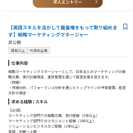
求人エントリー
【英語スキルを活かして裁量権をもって取り組めま
す】戦略マーケティングマネージャー
非公開
課長以上
外資系企業
仕事内容
戦略マーケティングマネージャーとして、日本法人のマーケティングの戦
略立案、実行計画策定、進捗管理を通じて経営支援を頂きます。
〈詳細〉
・市場分析、パフォーマンス分析を通じたトップラインの予実管理、経営
方針の策定
・戦略立案（Target、Value Proposition、Go To Marketプラン策定）、お
求める経験 / スキル
よび進捗管理
・顧客管理システムの構築、運用によるLTV向上
【必須】
・営業プロセスの構築
マーケティング部門での戦略立案、実行経験（5年以上）
・プロモーション施策の企画・実施（SNS、PR、広告、イベント等）
マーケティング部門でのマネジメント経験（3年以上）
・プライシングスキームの構築、管理による収益性確保
ソリューションビジネスのご経験（3年以上）
英語：中級～上級