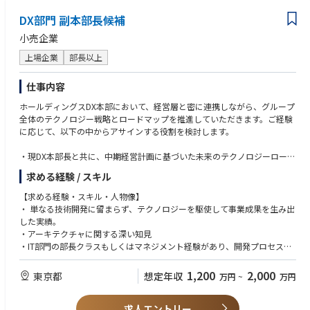
・KPI Management & Business Performance
○ PR・メディア戦略の立案（テレビ通販・EC・SNS横断）
○マーケティング領域における予算策定・投資配分・KPI設計を主導し、
・Factory & Operations Interface
DX部門 副本部長候補
●コールセンター（CSR）および既存顧客への再販サポート
経営会議レベルで意思決定を行った経験
・Market Intelligence & Competitive Positioning
○ コールセンター（CSR）との連携による顧客体験設計・品質管理
小売企業
・Partnerships & External Ecosystem
○ 既存顧客への再購入・アップセル・クロスセル施策の企画・実行
＜歓迎条件＞
・Financial Discipline & Business Cases
○ LTV最大化に向けたリテンション施策・CRM戦略の推進
上場企業
部長以上
●テレビ通販・インフォマーシャル・レスポンス広告の知識・経験
●Shopifyを活用したEC運営・改善のディレクション経験
＜ポジションの魅力＞
●CRM・MAツールの活用経験
仕事内容
①：急成長フェーズの組織において、マーケティング部門をゼロから設計
●新規ブランド立ち上げ
ホールディングスDX本部において、経営層と密に連携しながら、グループ
できる
●グローバル展開の知識・経験
全体のテクノロジー戦略とロードマップを推進していただきます。ご経験
現在、りらいぶにはマーケティングを統括する専任リーダーがいません。
●データ分析ツール（GA4、Tableau、BIツール等）を活用した意思決定
に応じて、以下の中からアサインする役割を検討します。
広告戦略・EC運営・ブランディング・CRMのすべてを設計できます。
経験
「誰かが作った仕組みの運用」ではなく、りらいぶの事業成長から逆算し
●スタートアップ・ベンチャー企業での就業経験
・現DX本部長と共に、中期経営計画に基づいた未来のテクノロジーロード
たマーケティング体制を「自分がゼロから作る」環境です。このタイミン
マップを描き、経営層へ提案・実行
グだからこそ、最適な体制を実装していくことが可能です。
＜求める人物像＞
求める経験 / スキル
・DX本部の次なるステージへ向けた経営と連動した投資管理の仕組みづく
②：数億円規模の広告予算を、自分の戦略で動かせる
●「外注任せ」ではなく、自社主導でマーケティングを定義・推進できる
りを副本部長と共に主導。
外部パートナーに委託している数十億円規模の広告投資について、自らの
【求める経験・スキル・人物像】
自律型リーダー
・AWSを活用したスクラッチ開発環境のアーキテクチャ設計をリードし、
戦略で予算配分・媒体選択・クリエイティブ方針を決め、ROIを最大化さ
・ 単なる技術開発に留まらず、テクノロジーを駆使して事業成果を生み出
●データを読み、仮説を立て、素早く検証するPDCAを回せる方
技術的な優位性の確立
せる意思決定を全権で担います。
した実績。
●ブランドの世界観を守りながら、事業成長に直結した施策を実行できる
・テクノロジー領域の人材育成を推進し、組織全体の技術レベルの底上げ
「外注任せ」から「自社主導のデータドリブンマーケ」への変革を、リー
・アーキテクチャに関する深い知見
方
と次世代リーダーの育成
ダーとして設計・実行できるポジションです。
・IT部門の部長クラスもしくはマネジメント経験があり、開発プロセスを
●経営陣と対等に議論でき、マーケティング投資の意思決定に関与できる
③：マーケティングの意思決定が、入社初年度から経営判断に直結する
統括した経験。
方
【本ポジションの魅力】
りらいぶでは、マーケティング本部長の提案が直接経営判断に影響しま
・経営層と直接対話し、複雑な技術課題を分かりやすく説明・提言できる
●スタートアップ的なスピード感と大企業的な予算規模の両方を経験した
1,200
2,000
東京都
想定年収
万円
~
万円
・中期経営計画の根幹に関わり、未来の事業構造をテクノロジー面から共
す。
論理的思考力と資料作成能力。
ことがある方
同で構築できる醍醐味があります。
「この施策に投資すべき理由」「ブランド方針の優先順位」を自ら経営層
・将来的にはHDのCTO/本部長クラスを目指していただきます。経営層も
にプレゼンし、承認を得て推進する経験が積めます。
求人エントリー