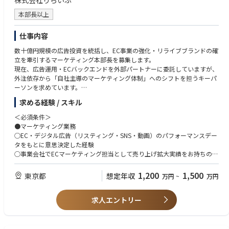
株式会社りらいぶ
on Japan’s pet nutrition strategy into a commercially viable, measurable
•Ability to operate in an early-stage or under-built business environment.
and scalable business.
本部長以上
The role will focus on:
•defining and executing the Pet Nutrition business strategy in Japan;
仕事内容
•building the White/Private Label customer pipeline;
•leading commercial negotiations with customers and partners;
数十億円規模の広告投資を統括し、EC事業の強化・リライブブランドの確
•shaping the product portfolio and innovation roadmap;
立を牽引するマーケティング本部長を募集します。
•managing pricing, margins, revenue targets and KPIs;
現在、広告運用・ECバックエンドを外部パートナーに委託していますが、
•supporting the commercial ramp-up of the dry pet food factory;
外注依存から「自社主導のマーケティング体制」へのシフトを担うキーパ
•assessing future opportunities for RAS-based products, wet formats an
ーソンを求めています。
d proprietary brands;
求める経験 / スキル
•coordinating internal teams to ensure that commercial ambition remain
＜主な業務内容＞
s aligned with industrial capability.
●広告代理店マネジメント・ディレクション
＜必須条件＞
The role is broad by design, but the first year should not attempt to activ
○ 広告代理店への戦略的ディレクション（数十億円規模の広告費の最適配
●マーケティング業務
ate all strategic paths at once. The first priority is to build a credible Whit
分）
○EC・デジタル広告（リスティング・SNS・動画）のパフォーマンスデー
e/Private Label and commercial foundation aligned with factory readine
○ 媒体別パフォーマンス分析に基づく予算配分の最適化・KPI管理
タをもとに意思決定した経験
ss. Premium, RAS-based, wet-format, DTC or proprietary brand opportu
○ 外注依存からの脱却に向けた内製化ロードマップの策定
○事業会社でECマーケティング担当として売り上げ拡大実績をお持ちの方
nities should be sequenced according to proven customer demand, mar
●ECサイトの運営・制作ディレクション
○大手広告代理店へのディレクション経験、またはエージェンシー側での
gin potential and operational readiness.
○ ShopifyベースのECサイト運営・改善ディレクション（CVR改善・UI/U
プランナー・プロデューサー経験
1,200
1,500
東京都
想定年収
万円
~
万円
X最適化）
○チーム・組織のマネジメント経験
【Key Responsibilities】
○ 新規ECサイトのゼロイチ立ち上げの検討・推進
●経営層との折衝経験
・Business Strategy & Ownership
○ 外部パートナーへの委託管理・バックエンドデータの活用推進
求人エントリー
○経営層と直接議論しながら、マーケティング戦略の立案・推進および投
・Commercial Development & Customer Pipeline
●ブランドのブランディング
資判断をリードした経験
・Commercial Negotiations
○ リライブブランドのビジョン・ポジショニング定義と社内外への浸透
○経営層と連携し、BtoC事業における年間数億円規模のマーケティング予
・Product Portfolio & Innovation Roadmap
○ ブランドガイドラインの策定・クリエイティブ品質管理
算の策定・運用・投資判断を行った経験