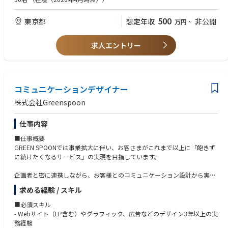
■このポジションの魅力
求経験
「1→10」の、ど真ん中で。
デザインガイドラインなど運用システムの構築経験
500
東京都
想定年収
非公開
万円
~
つくったものが、そのまま「続けたくなる理由」になる。あなたのデザイ
ユーザーインタビュー、ユーザーテスト、データ分析の実務経験
ンが継続率やLTVに直結する、事業のいちばん熱いところで手を動かせま
す。
■求める人物像
求人エントリー
GREEN SPOONのビジョン「自分を好きでいつづけられる人生を」に共感
UIだけじゃなく、体験ぜんぶを。
いただける方
マイページも、アプリも、届く箱の中の同梱物も、ふと届くメールも。オ
顧客志向があり、人を喜ばせることが好きな方
ンラインとオフラインをまたいで、ひとつづきの顧客体験をデザインでき
お客さまの体験をより良くしていくことを楽しみ、主体性を持って仕事に
ます。
コミュニケーションデザイナー
取り組める
担当領域にこだわらず、事業を発展させるために必要な行動がとれる方
株式会社Greenspoon
土台から、いっしょに。
風通しの良い社風のある会社で仕事がしたい方
コンポーネント設計も、ガイドラインづくりも。できあがった仕組みを使
仕事内容
うのではなく、その基盤からつくれます。
■仕事概要
アイデアが、すぐ形になる。
GREEN SPOONでは事業拡大に伴い、お客さまがこれまで以上に「飽きず
少数精鋭だからこそ、思いついたことがすぐ動き出す。改善まで、責任を
に続けたくなるサービス」の実現を目指しています。
持って見届けられます。
企画者と密に連携しながら、お客様とのコミュニケーション設計から実際
■主な業務
の制作まで担っていただける4人目のデザイナーを募集します！
GREEN SPOONのWebページやアプリのUI/UXデザイン
求める経験 / スキル
お客さまが抱える課題を見つけ、それを解くアイデアを形にする
GREEN SPOONを継続的にご利用いただくお客さまが、より商品との出会
■必須スキル
コンポーネント・デザインガイドラインの構築と運用
いや、選ぶことをたのしみながら迷わず注文できるための施策を実行し、
- Webサイト（LP含む）やグラフィック、広告などのデザイン3年以上の実
UIの品質を、もっと良くしていく
改善まで携わります。
務経験