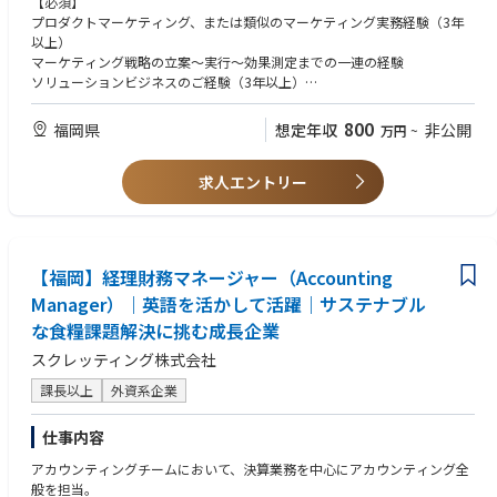
【必須】
・新製品の営業への落とし込み、およびパフォーマンストラッキング
プロダクトマーケティング、または類似のマーケティング実務経験（3年
・部下数名のマネジメント
以上）
*開発においてはノルウェー本国とのディスカッションを含む
マーケティング戦略の立案～実行～効果測定までの一連の経験
ソリューションビジネスのご経験（3年以上）
英語：中級～上級
ピープルマネジメント経験（3年以上）
800
福岡県
想定年収
非公開
万円
~
【歓迎】
求人エントリー
MBA取得者
【福岡】経理財務マネージャー（Accounting
Manager）｜英語を活かして活躍｜サステナブル
な食糧課題解決に挑む成長企業
スクレッティング株式会社
課長以上
外資系企業
仕事内容
アカウンティングチームにおいて、決算業務を中心にアカウンティング全
般を担当。