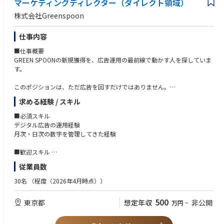
新商品、および既存商品リニューアル時期の検討
マーケティングディレクター（ダイレクト領域）
計画性と調整力がある方
ブランドマネージャーは、
生産スケジュールの策定と管理
数字やデータ分析が得意な方
ブランド戦略を描くだけのポジションではありません。
株式会社Greenspoon
生産工場との折衝、最適な生産原価の構築
ブランドコンセプトを製品・クリエイティブ・マーケティングへ落とし込
最適な在庫数量の管理と検討
み、
仕事内容
生産オペレーション改善に向けた各種施策の検討と実行
その成果を売上・LTV・顧客体験として実感しながら、ブランドの成長を
メンバー、および協力会社の教育・指導
牽引していただきます。
■仕事概要
GREEN SPOONの新規獲得を、広告運用の最前線で動かす人を探していま
企画だけで終わらず、自らの意思決定が事業成果につながる手応えを感じ
す。
られる環境です。
このポジションは、ただ広告を回すだけではありません。
数字を見て、課題を見つけて、「次はこう打つ」を自分で企画する。
求める経験 / スキル
■■経営と同じ目線で、ブランドを育てられる■■
運用と改善を、いちばん近くで一気通貫に担っていただきます。
ブランドに関する重要な意思決定は、代表・経営陣と直接議論しながら進
■必須スキル
めます。
■主な業務
デジタル広告の運用経験
ブランド価値をどう高めるか、どこへ投資するか、どのように事業を成長
デジタル広告の運用
月次・日次の数字を管理してきた経験
させるか。
月次計画の立案
日次成果の管理と、改善アクションの実行
■歓迎スキル
ブランドを一つの事業として捉え、
数字をもとにした、次の打ち手の企画
toC向けサービスでのマーケティング経験
経営と同じ視点でブランドの未来を描き、実行できることが、このポジシ
従業員数
複数の広告媒体を横断して運用した経験
ョンならではの魅力です。
運用にとどまらず、獲得施策の企画・設計まで担った経験
30名
（程度（2026年4月時点））
■求める人物像
500
東京都
想定年収
非公開
万円
~
GREEN SPOONのビジョン「自分を好きでいつづけられる人生を。」に共
感いただける方
ものごとを、論理的に考えられる方