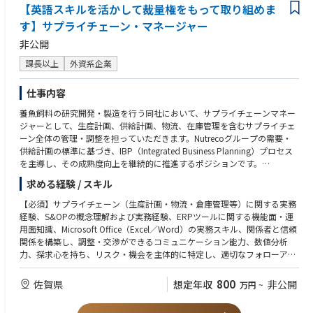
【英語スキルを活かして裁量権をもって取り組めま
す】サプライチェーン・マネージャー
非公開
課長以上
外資系企業
仕事内容
養魚飼料の研究開発・製造を行う同社において、サプライチェーンマネー
ジャーとして、生産計画、供給計画、物流、在庫管理を含むサプライチェ
ーン全体の管理・調整を担っていただきます。Nutrecoグループの需要・
供給計画の標準に基づき、IBP（Integrated Business Planning）プロセス
を主導し、その成熟度向上を継続的に推進するポジションです。
〈詳細〉
求める経験 / スキル
需要＆供給戦略および計画の立案・実行／IBP（統合型ビジネス・サプラ
イ計画）プロセスおよび月次サイクルを主導／生産・供給・在庫計画の管
【必須】サプライチェーン（生産計画・物流・倉庫管理等）に関する実務
理／在庫およびWorking capitalの管理・最適化／KPI管理および継続的改
経験、S&OPの概念理解および実務経験、ERPツールに関する機能面・運
善の推進／SCMチームの育成・マネジメントおよびリーダーシップの発揮
用面知識、Microsoft Office（Excel／Word）の実務スキル、関係者と信頼
／品質・HSE（健康・安全・環境）に関するコンプライアンスの遵守
関係を構築し、調整・交渉ができるコミュニケーション能力、数値分析
力、探求心を持ち、リスク・機会を主体的に特定し、適切なフォローアッ
プを行う能力、SCMチームのマネジメント経験
【歓迎】カスタマーサービス・物流・営業いずれかの業務経験、Infor M3
800
佐賀県
想定年収
非公開
万円
~
の知識をお持ちの方