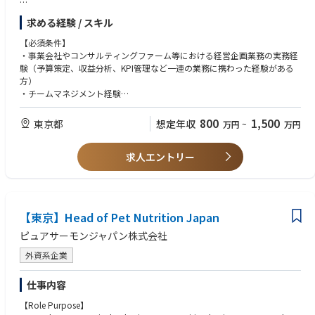
・外部アドバイザーとの連携・調整を担い、プロジェクトの円滑な遂行を
・全社戦略、事業戦略の策定・推進
実現。
求める経験 / スキル
・中期経営計画・年度予算の策定および予実管理の統括
・投資銀行、コンサルタント、会計・税務・法務アドバイザーを含む外部
・経営・事業課題の抽出、データ分析に基づく解決施策の立案・推進
パートナーとの強固な関係を構築・維持。
【必須条件】
・新規事業開発、市場調査、競合分析
・政治・経済・社会・技術（PEST）要因に加え、顧客・消費者動向や業
・事業会社やコンサルティングファーム等における経営企画業務の実務経
・M&A等各種特命プロジェクトの企画・推進管理、予実管理、経営分析
界動向を含む幅広い市場分析・マクロ環境分析を実施し、戦略立案および
験（予算策定、収益分析、KPI管理など一連の業務に携わった経験がある
・チームのマネジメント
投資判断に貢献。
方）
・チームマネジメント経験
■主な関係先（Main Interfaces）
・多様なステークホルダーを巻き込むプロジェクトマネジメントスキル
・データ分析やレポーティングに必要なツール・システムへの習熟
800
1,500
東京都
想定年収
万円
~
万円
・論理的思考力、課題発見・問題解決能力、経営視点での提案力
社外
求人エントリー
【歓迎条件】
・投資検討先企業
・英語によるコミュニケーションスキルがある方
・投資銀行
・アパレル業界または小売業界での業務経験がある方
・外部専門アドバイザー（法務、税務、会計、コンサルティング等）
【東京】Head of Pet Nutrition Japan
社内
・AGH各機能部門
ピュアサーモンジャパン株式会社
・地域統括会社の経営企画・事業開発・経営管理部門
外資系企業
・事業会社の経営企画・事業開発・経営管理部門
仕事内容
【Role Purpose】