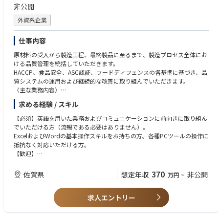
非公開
外資系企業
仕事内容
原材料の受入から製造工程、最終製品に至るまで、製造プロセス全体にお
ける品質管理を統括していただきます。
HACCP、食品安全、ASC認証、フードディフェンスの各基準に基づき、品
質システムの運用および継続的な改善に取り組んでいただきます。
〈主な業務内容〉
ASCやHACCP,ISO等の外部監査への対応を担うとともに、社内の品質管理
求める経験 / スキル
体制の維持および強化を推進していただきます。
品質関連KPIの設定、モニタリングを行い、データに基づいた継続的改善
【必須】英語を用いた業務およびコミュニケーションに前向きに取り組ん
活動を推進していただきます。
でいただける方（流暢である必要はありません）。
クレームや品質インシデントに対する原因分析を実施し、再発防止策の立
ExcelおよびWordの基本操作スキルをお持ちの方。各種PCツールの操作に
案および社内展開を行っていただきます。
抵抗なく対応いただける方。
製造部門、サプライチェーン、購買部門など関係部門と連携し、品質保証
【歓迎】
体制の強化に取り組んでいただきます。
HACCP、食品安全、ASC等の認証監査対応のご経験をお持ちの方。
グローバル品質基準を日本の製造現場へ適切に展開し、現場への定着を推
製造現場と連携し、品質改善活動を推進されたご経験をお持ちの方。
370
佐賀県
想定年収
非公開
万円
~
進していただきます。
部門横断での課題解決や改善活動に取り組まれたご経験をお持ちの方。
品質監査および各種規格要求事項に基づき、全社的な品質レベルの向上に
グローバル基準に関する理解を有し、それをローカル環境へ展開されたご
向けた活動を推進していただきます。
求人エントリー
経験をお持ちの方。
PowerPointの基本操作スキルをお持ちの方。