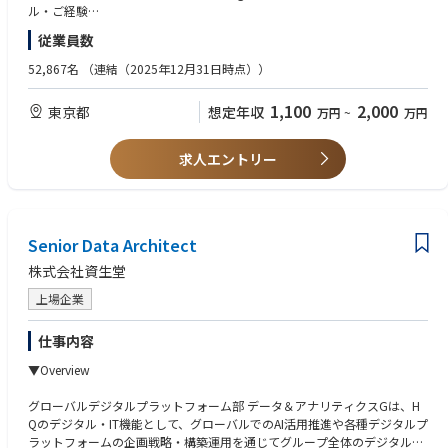
cess, Role & Responsibility）の最適化
ル・ご経験
・JTグループ全体のIT Serviceを支えるためのIT組織構造・IT要員の把握
・Policy, Standard, Procedure, GuidelineといったIT規約系に関する高度
従業員数
および最適なIT人材開発スキームの構想と推進
な専門スキル・ご経験
・JTグループ全体のIT Serviceを支えるためのIT組織開発・IT要員開発に
・組織系のチェンジ・マネジメント・スキル
52,867名
（連結（2025年12月31日時点））
対する助言と支援
・英語（TOEIC800以上）
・関係部門、海外拠点、外部パートナー等のステークホルダーとの連
1,100
2,000
東京都
想定年収
万円
~
万円
携・プロジェクト推進
■歓迎要件
*IT Service = IAM、Cyber Securityを除く、全IT Service（業務アプリ、開
・組織立ち上げまたは変革フェーズにおける中核的な役割経験
発、Datacenter、サービスデスク、ネットワーク等）
・経営層・HQ・海外拠点との折衝、レポーティング経験
求人エントリー
・複数プロジェクトの統括経験
●Managerとしての期待役割
・IT Service Management領域におけるグローバル標準化・ガバナンス設
・担当領域における施策の企画・実行責任
計経験
・チームリードまたは小規模組織・プロジェクトのマネジメント
・KPI達成に向けた業務プロセス改善、標準化、オペレーション設計
Senior Data Architect
（参考）
・関係者を巻き込みながら、TSM領域の実行力向上をリード
●Manager相当
株式会社資生堂
・チームリードまたはプロジェクト責任者として、担当領域の施策を推
●Directorとしての期待役割
進したご経験
上場企業
・TSM領域全体の戦略設計および実行責任
・複数ステークホルダーと連携し、業務改善・標準化・プロセス設計を
・複数チーム・複数機能を横断した組織マネジメントおよび意思決定
リードしたご経験
仕事内容
・経営層・HQ・グローバルステークホルダーとの連携、経営レベルの
●Director相当
意思決定への関与
▼Overview
・組織マネジメントまたは複数チームを横断した統括経験
・組織変革フェーズにおける中核人材として、IT Serviceを支える仕組
・IT組織変革、戦略策定、経営層へのレポーティング、意思決定への関
み・組織能力の高度化を統括
グローバルデジタルプラットフォーム部 データ＆アナリティクスGは、H
与経験
Qのデジタル・IT機能として、グローバルでのAI活用推進や各種デジタルプ
・グローバル環境における組織横断プロジェクトのリード経験
ラットフォームの企画戦略・構築運用を通じてグループ全体のデジタル変