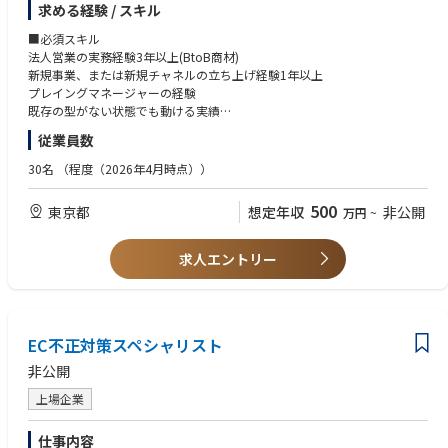
求める経験 / スキル
そこを担う「1人目」を探しています。新規事業の0→1にわくわくでき
る、営業のプロフェッショナルを迎え入れたいと考えています。
■必須スキル
法人営業の実務経験3年以上(BtoB商材)
■卸/リテール領域
新規事業、または新規チャネルの立ち上げ経験1年以上
・大手リテーラーとの商談・契約推進、バイヤー折衝、販促企画の握り
プレイングマネージャーの経験
・案件の進行管理、社内開発チームとリテーラー側のハブ役
既存の型がない状態でも動ける実績
数字に対して、責任を持ってやりきる力
従業員数
■福利厚生領域
法人企業への新規営業、契約獲得
■歓迎スキル
30名
（程度（2026年4月時点））
営業の型化、CSオペレーションの設計
食品メーカー・FMCGでの卸／リテール営業経験
スケール可能なオペレーション構築(社内開発チームと連携)
HR Tech・福利厚生SaaS・法人向けサービスでの新規開拓経験
500
東京都
想定年収
非公開
万円
~
商品開発・在庫管理の感覚値
■共通領域
採用・チームビルディングの経験
・営業活動の型化・再現性の構築
スタートアップでの就業経験
求人エントリー
・入社後半年〜1年での、メンバー採用・育成
食・健康・ウェルネス領域への関心
・既存グロース本部メンバー(運用・CRM)との連携
「いまある商品を売りに行く」だけでなく、リテールに最適な商品を社内
■求める人物像
と一緒に開発するプロセスにも関わる(冷凍スープ・Wrap など、新カテゴ
GREEN SPOONのビジョン「自分を好きでいつづけられる人生を。」に共
リの立ち上げが進行中)
EC不正対策スペシャリスト
感いただける方
新規事業の0→1に、わくわくできる方
非公開
■このポジションの面白さ
契約をゴリッと持ってこられる、突破力のある方
新規事業を0から立ち上げるダイナミズム。両チャネルとも、まだ型がな
自分の成功を「型」に落として、再現性をつくれる方
上場企業
い。自分で考え、自分で動かし、自分で型をつくる
経営レイヤーと議論できる、肝の据わった方
営業の「型」そのものを、再発明できる。AI・データ・自動化を当たり前
細かい現場対応も、厭わない方
仕事内容