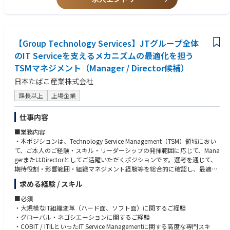
デジタル投資に積極的であり技術的な課題解決と経営課題の解決を同時に
大企業では10年かかるような意思決定への関与が、入社初年度から可能な
追求できるポジションです。
環境です。
④：累計200万着の実績ブランドを、次のステージへ連れていく仕事
リライブブランドはすでに「売れている」ブランドです。既存の顧客基
【Group Technology Services】JTグループ全体
盤・実績・製品力をベースに、「なんとなく知っている」から「選ばれ続
けるブランド」へとポジショニングを引き上げる仕事です。
のIT Serviceを支えるメカニズムの最適化を担う
国内市場の深耕にとどまらず、海外展開・医療機器領域への進出も視野に
TSMマネジメント（Manager / Director候補）
入り、マーケターとしての活躍フィールドは広がる一方です。
⑤：アスリートから医療現場まで。社会的意義のある製品をマーケティン
日本たばこ産業株式会社
グの力で広げる
課長以上
上場企業
リライブシャツ・リライブパンツは、プロアスリートから高齢者・医療関
係者まで幅広く支持される機能性ウェアです。
仕事内容
「世界中の人たちが心身ともに健康で幸せな生活を作り上げることに寄与
する」というミッションを、マーケティングの力で実現する仕事です。
■業務内容
売上を追うだけでなく、社会に価値を届けるという実感を持って働ける環
・本ポジションは、Technology Service Management（TSM）領域におい
境です。
て、ご本人のご経験・スキル・リーダーシップの発揮範囲に応じて、Mana
gerまたはDirectorとしてご活躍いただくポジションです。選考を通じて、
期待役割・影響範囲・組織マネジメント経験等を総合的に確認し、最適な
グレードおよび役割を決定します。
求める経験 / スキル
●共通ミッション
■必須
「経営視点で国内外のJTグループ全体のIT Service*およびITServiceを支え
・大規模なIT組織変革（ハード面、ソフト面）に関するご経験
るメカニズムを最適化する」ために、以下の取組・業務を推進します。
・グローバル・ネゴシエーションに関するご経験
・JTグループ全体のIT Serviceを支えるためのメカニズム（Policy & Pro
・COBIT / ITILといったIT Service Managementに関する高度な専門スキ