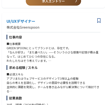
求人エントリー
数字に責任を持って向き合える方
パートナー会社と、気持ちのよいコミュニケーションが取れる方
UI/UXデザイナー
株式会社Greenspoon
仕事内容
■仕事概要
GREEN SPOONにとってブランドとは、存在です。
「なんか好き」「また食べたい」——そういう小さな感情や記憶が積み重
なって、はじめてひとつの存在になる。
わたしたちはそう考えています。
だから、画面の中の一つひとつも、ただ「使えればいい」では終わらせた
求める経験 / スキル
くない。
商品との出会いに、心が動く。迷わず、心地よく、選べる。気づけば、続
■必須スキル
けたくなっている。
アプリまたはウェブサービスのデザインで3年以上の経験
その積み重ねが、GREEN SPOONという存在をつくっていく。
自らの考えを言語化し、デザインの意図や必要性を説明できる
主体的に課題を発見し、チームを巻き込みながら解決策について検討でき
このポジションでお願いしたいのは、UIを整えることではありません。
る
マイページやアプリを通して、お客さまの「選ぶ時間」そのものをデザイ
従業員数
ンすることに責任とやりがいを持てる方を募集します。
■歓迎スキル
ユーザー視点とビジネス視点を考慮しながら、より良いアウトプットの追
30名
（程度（2026年4月時点））