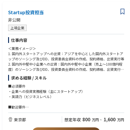
Startup投資担当
非公開
上場企業
仕事内容
＜業務イメージ＞
1. 国内外スタートアップへの出資：アジアを中心とした国内外スタートア
ップのソーシング及びDD、投資委員会資料の作成、契約締結、出資実行等
2. 国内外中堅中小企業への出資：国内外中堅中小企業（売上～100億円程
度）のソーシング及びDD、投資委員会資料の作成、契約締結、出資実行等
3. 国内外PEファンド/VCファンド等へのLP出資：投資Fn内のM&A活動や上
求める経験 / スキル
記投資活動に資する国内外ファンドへLP出資を実施する際の一切の業務推
進
■必須要件
4. 投資戦略の策定：担当Dと協力しながら、M&A等投資Fn全体の戦略に適
・企業への投資実務経験（主にスタートアップ）
合する形で投資戦略方針を策定
・英語力（ビジネスレベル）
■この仕事で得られるもの
■歓迎要件
・単なる投資のみならず、M&AやValue upチームと連携し、事業化を進め
・会社/事業のValue up（スタートアップ、中小企業、大企業内事業を問
ていくことで、本人の能力や意欲次第で事業に対して最後まで責任を負い
わず）を主体的に行なった経験
800
1,600
東京都
想定年収
万円
~
万円
ながら推進する経験を得ることができる
・海外での業務経験
・世の中に存在する多様な事業領域の多様なビジネスモデルを吸収し学習
・コーポレートとの協業やExitの主導経験