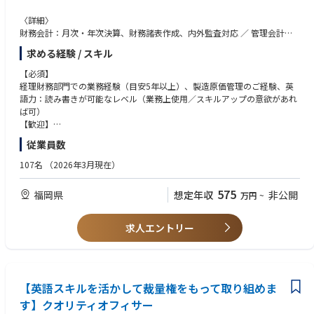
〈詳細〉
財務会計：月次・年次決算、財務諸表作成、内外監査対応 ／ 管理会計：
経営分析に必要な数値取りまとめ、予実管理、差異分析、その他：内部統
求める経験 / スキル
制ほか
入社直後～数か月は現担当者からAccountingチーム運営に係る引継ぎ、以
【必須】
降はチームとまとめながら、マネジメント層へのキャリアアップを期待
経理財務部門での業務経験（目安5年以上）、製造原価管理のご経験、英
語力：読み書きが可能なレベル（業務上使用／スキルアップの意欲があれ
ば可）
【歓迎】
英語力：会話が可能なレベル
従業員数
107名
（2026年3月現在）
575
福岡県
想定年収
非公開
万円
~
求人エントリー
【英語スキルを活かして裁量権をもって取り組めま
す】クオリティオフィサー