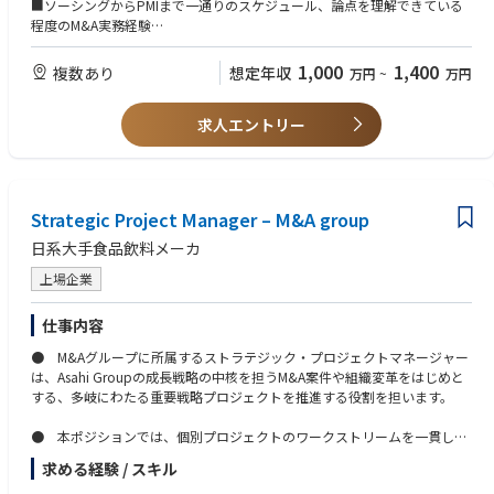
等）
■ソーシングからPMIまで一通りのスケジュール、論点を理解できている
■外部アドバイザー（FA、証券会社、弁護士等）との連携
程度のM&A実務経験
■デューデリジェンス実施・社内調整（財務・法務・ビジネス調査、情報
■上記仕事内容において、基本的なプロセスにおいては自分で考え、方向
整理・分析）
性を決めて、進めていける方
1,000
1,400
複数あり
想定年収
万円
~
万円
■バリュエーション・スキーム設計（企業価値評価、取得スキーム設計）
■契約交渉・クロージング対応（契約条件交渉、契約書作成・レビュー、
【必須スキル】
社内承認、資金移動・登記）
求人エントリー
■財務分析・企業価値評価
■PMI（統合計画・実行管理）、買収後のグループ組織提案
■論理的思考力と課題解決力
■関係構築力・コミュニケーション力
【本チームで得られる知識・スキル・経験】
■高度な日本語スキル
■グローバルM&Aの最前線で活躍できるキャリアパスや成長機会
（e.g. テクニカルかつ複雑なM&Aの内容を分かりやすくシンプルにマネジ
Strategic Project Manager – M&A group
■経営層や海外拠点と連携しながら、ダイナミックな環境で挑戦できる経
メントに説明する資料を作成できる、など）
験
■ビジネス英語
日系大手食品飲料メーカ
■財務・法務・ビジネスの総合的な知見
■多様な部門・外部専門家との連携・調整力
上場企業
【歓迎経験・スキル】
■グローバルコミュニケーションスキル
■実際にM&A交渉を「補佐」ではなく自分が対面に立って行ったことがあ
■本人の意欲や成果次第で、将来的にはM&Aプロジェクトのリーダーやグ
る方
仕事内容
ループ全体の戦略立案など、
■海外（異文化）での生活経験がある方
● M&Aグループに所属するストラテジック・プロジェクトマネージャー
より大きな役割にチャレンジできる可能性もあります
は、Asahi Groupの成長戦略の中核を担うM&A案件や組織変革をはじめと
【歓迎する人物像】
する、多岐にわたる重要戦略プロジェクトを推進する役割を担います。
■相手の人種、タイトル、などに囚われず、初対面の相手とも良好な関係
を築くことができるコミュニケーション能力
● 本ポジションでは、個別プロジェクトのワークストリームを一貫して
■謙虚な方
リードするとともに、AGH各機能部門、地域統括会社（RHQ）、および事
求める経験 / スキル
業会社（BU）と緊密に連携しながら、戦略の実行と組織横断的なアライン