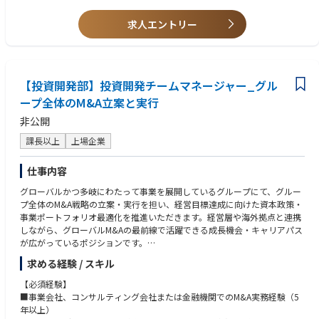
・地域統括会社の経営企画・事業開発・経営管理部門
・事業会社の経営企画・事業開発・経営管理部門
求人エントリー
【投資開発部】投資開発チームマネージャー_グル
ープ全体のM&A立案と実行
非公開
課長以上
上場企業
仕事内容
グローバルかつ多岐にわたって事業を展開しているグループにて、グルー
プ全体のM&A戦略の立案・実行を担い、経営目標達成に向けた資本政策・
事業ポートフォリオ最適化を推進いただきます。経営層や海外拠点と連携
しながら、グローバルM&Aの最前線で活躍できる成長機会・キャリアパス
が広がっているポジションです。
求める経験 / スキル
【具体的な仕事内容】
■M&A戦略立案・ターゲット選定（業界・市場分析、候補企業抽出・評
【必須経験】
価）
■事業会社、コンサルティング会社または金融機関でのM&A実務経験（5
■案件ソーシング・初期交渉（候補企業発掘、初期アプローチ、NDA締結
年以上）