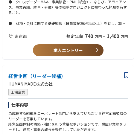
メントの実現を推進します。
● クロスボーダーM&A、事業移管・PMI（統合）、ならびにアライアン
ス、事業再編、統合・分離）等の戦略プロジェクトに携わった経験を有す
■主な成果と責任範囲（Key Outputs）
ること。
・事実・データに基づく分析を踏まえ、プロジェクトの全体構想、推進体
● 財務・会計に関する基礎知識（日商簿記2級相当以上）を有し、加え
制、および実行計画を策定する。
て会計・税務・法務に関する実務的な知見を備えていることが望ましい。
・M&A案件を含むインオーガニック成長機会のパイプラインおよび関連デ
740
1,400
東京都
想定年収
万円
~
万円
ータベースを整備・維持し、戦略的意思決定を支援する。
● 日本語を母語レベルで運用できることに加え、英語による円滑なコミ
・重要な機能横断プロジェクトおよび担当ワークストリームを主体的にリ
ュニケーション能力および交渉力を有すること。
ードし、着実な実行を推進する。
求人エントリー
・案件の検討開始から契約締結（Signing）および取引完了（Completio
n）に至るまで、プロジェクトを成功裏に遂行する。
■主な職務内容（Execution）
経営企画（リーダー候補）
・グループの各機能部門、地域統括会社、事業会社と緊密に連携しなが
HUMAN MADE株式会社
ら、M&Aを含むアライアンス戦略およびインオーガニック成長戦略、なら
びに組織変革施策を推進。
上場企業
・月次業績レビュー、予算策定、中期経営計画策定プロセスへの継続的な
関与を通じて、グループの成長戦略および事業課題への深い理解を構築。
仕事内容
急成長する組織をコーポレート部門から支えていただける経営企画領域の
・担当ワークストリームをエンドツーエンドでリードし、プロジェクト全
リーダーを募集しています。
体の推進を支援する。具体的には、事業計画策定、デューデリジェンス、
経営企画体制の構築・強化を担う重要なポジションです。幅広い業務をリ
企業価値評価、交渉、契約締結、PMI／統合・移行準備に至る各フェーズ
ードし、経営・事業の成長を後押ししていただきます。
の推進。