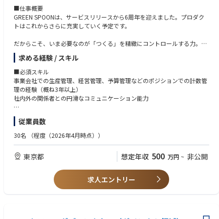
- 広告・CRM・SNS・PRなど各施策の企画・実行・効果検証
- ブランドコンセプトを、製品・クリエイティブ・コミュニケーションへ
■仕事概要
- 新製品ローンチ・既存製品の販売戦略立案
一貫して翻訳できる方
GREEN SPOONは、サービスリリースから6周年を迎えました。プロダク
- プロジェクト全体の優先順位付け・リソース配分
- ブランド価値と事業成長の両方を意識しながら意思決定ができる方
トはこれからさらに充実していく予定です。
- 戦略立案だけでなく、自ら手を動かしブランドを前進させられる方
■マーケティング組織の構築
- 変化を楽しみながら、ブランドの未来を自ら創っていける方
だからこそ、いま必要なのが「つくる」を精緻にコントロールする力。
- マーケティングチームの組織設計・採用・育成
最適な生産量も、生産スケジュールも、商品のリリース計画も。事業の成
- メンバーへのフィードバック・レビュー
求める経験 / スキル
長に合わせて、ちゃんと設計していく必要があります。
- ナレッジの型化
その重要なポジションを担っていただきます。
■必須スキル
- 組織体制に応じてマーケティングマネージャーの役割も兼務し、施策推
事業会社での生産管理、経営管理、予算管理などのポジションでの計数管
進までリード
このポジションの魅力
理の経験（概ね3年以上）
生産管理は、事業を支えるインフラであり、できて当たり前とされがちな
社内外の関係者との円滑なコミュニケーション能力
【ブランド・事業の魅力】
領域です。
■■あなたの意思決定が、ブランドを変える■■
細かな調整や数字との向き合い、全体最適の判断など、高い専門性が求め
■歓迎スキル
dr365では、
従業員数
られる一方で、その重要性が十分に評価されない、裁量が持てないといっ
自社工場を有しないメーカーでの生産管理または工場管理経験
ブランドコンセプトを起点に、「どんな製品をつくるか」「どんなコピー
た環境に課題を感じている方も多いと思います。
原価計算の経験
で届けるか」
30名
（程度（2026年4月時点））
生産管理、在庫管理などの各種管理システムの導入または運用経験
「どんなクリエイティブで表現するか」を自ら考え、ブランドの未来を形
GREEN SPOONでは、SCM・生産管理の重要性が経営レベルで理解されて
生産管理以外の領域で幅広くSCM経験の経験または興味がある方
づくることができます。
500
東京都
想定年収
非公開
万円
~
おり、根拠をもとにした判断であれば、大きな裁量を持って意思決定がで
きます。
■求める人物像
決められたブランドを運営するのではなく、
GREEN SPOONのビジョン「自分を好きでいつづけられる人生を」に共感
ブランドそのものを磨き上げ、進化させていくことが、このポジションの
求人エントリー
“支える側”にとどまらず、事業成長を動かすポジションとして、のびのび
いただける方
醍醐味です。
と生産管理に向き合える環境です。
主体性を持って仕事に取り組める方
コミットメントの高い方
■業務内容
問題解決能力がある方
■■あなたの仕事が、事業成長に直結する■■