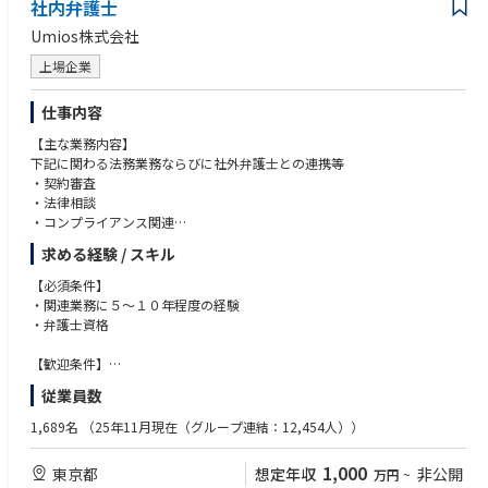
社内弁護士
・月次業績レビュー、予算策定、中期経営計画策定プロセスへの継続的な
関与を通じて、グループの成長戦略および事業課題への深い理解を構築。
Umios株式会社
・担当ワークストリームをエンドツーエンドでリードし、プロジェクト全
上場企業
体の推進を支援する。具体的には、事業計画策定、デューデリジェンス、
企業価値評価、交渉、契約締結、PMI／統合・移行準備に至る各フェーズ
仕事内容
の推進。
【主な業務内容】
・外部アドバイザーとの連携・調整を担い、プロジェクトの円滑な遂行を
下記に関わる法務業務ならびに社外弁護士との連携等
実現。
・契約審査
・投資銀行、コンサルタント、会計・税務・法務アドバイザーを含む外部
・法律相談
パートナーとの強固な関係を構築・維持。
・コンプライアンス関連
・政治・経済・社会・技術（PEST）要因に加え、顧客・消費者動向や業
・紛争、訴訟対応
界動向を含む幅広い市場分析・マクロ環境分析を実施し、戦略立案および
求める経験 / スキル
・M&A
投資判断に貢献。
・組織再編
【必須条件】
■主な関係先（Main Interfaces）
・関連業務に５～１０年程度の経験
【当ポジションの魅力】
・弁護士資格
・食をはじめ、医療健康分野まで事業範囲が広く、様々な経験をすること
社外
ができます。
【歓迎条件】
・食・医療・健康というお客様の命を預かる事業の法務部として活躍で
・投資検討先企業
・英語でのビジネスの実務経験
従業員数
き、やりがいを感じやすいです。
・投資銀行
・会社としても組織としても過渡期を迎えており、今回お迎えする方を中
・外部専門アドバイザー（法務、税務、会計、コンサルティング等）
【求める能力】
1,689名
（25年11月現在（グループ連結：12,454人））
心に裁量高く組織を作っていくことも可能です。
・関連部署との折衝のためのコミュニケーション能力
社内
・リスクを踏まえた実務的な提案・調整力
1,000
東京都
想定年収
非公開
万円
~
・グループ各機能部門