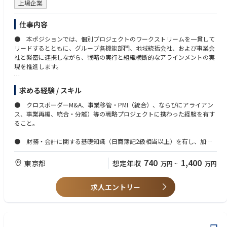
上場企業
仕事内容
● 本ポジションでは、個別プロジェクトのワークストリームを一貫して
リードするとともに、グループ各機能部門、地域統括会社、および事業会
社と緊密に連携しながら、戦略の実行と組織横断的なアラインメントの実
現を推進します。
■主な成果と責任範囲（Key Outputs）
求める経験 / スキル
・事実・データに基づく分析を踏まえ、プロジェクトの全体構想、推進体
● クロスボーダーM&A、事業移管・PMI（統合）、ならびにアライアン
制、および実行計画を策定する。
ス、事業再編、統合・分離）等の戦略プロジェクトに携わった経験を有す
・M&A案件を含むインオーガニック成長機会のパイプラインおよび関連デ
ること。
ータベースを整備・維持し、戦略的意思決定を支援する。
・重要な機能横断プロジェクトおよび担当ワークストリームを主体的にリ
● 財務・会計に関する基礎知識（日商簿記2級相当以上）を有し、加え
ードし、着実な実行を推進する。
て会計・税務・法務に関する実務的な知見を備えていることが望ましい。
・案件の検討開始から契約締結（Signing）および取引完了（Completio
740
1,400
東京都
想定年収
万円
~
万円
n）に至るまで、プロジェクトを成功裏に遂行する。
● 日本語を母語レベルで運用できることに加え、英語による円滑なコミ
ュニケーション能力および交渉力を有すること。
■主な職務内容（Execution）
求人エントリー
・グループの各機能部門、地域統括会社、事業会社と緊密に連携しなが
ら、M&Aを含むアライアンス戦略およびインオーガニック成長戦略、なら
びに組織変革施策を推進。