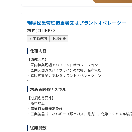
【施工実績】
・ダム建設
・RC構造物
・土地造成
現場操業管理担当者又はプラントオペレーター
・道路土工
・橋梁建設
株式会社INPEX
・エネルギー関連
・水系環境施設 等
在宅勤務可
上場企業
仕事内容
【職務内容】
・国内操業現場でのプラントオペレーション
・国内天然ガスパイプラインの監視、保守管理
・低炭素事業に関わるプラントオペレーション
【応募者へのメッセージ】
求める経験 / スキル
INPEX JAPANは、INPEXの国内操業を担う中核組織とし
への挑戦を加速しており、国内でも炭酸ガス地中貯留、水素・ア
【必須応募要件】
・高卒以上
・普通自動車運転免許
・工業製品（エネルギー（都市ガス、電力）、化学・ケミカル製
※当社役職員の2親等以内の親族（配偶者、父母、子、孫、兄弟
従業員数