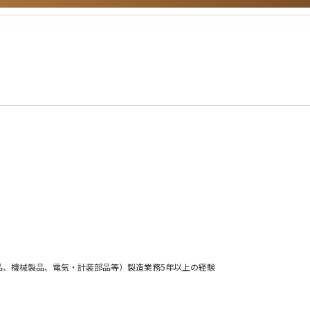
て、国内油ガス田の安定操業とエネルギー供給を支える重要な役割を果たしています。ま
ンモニアなどのクリーンエネルギー事業に取り組んでいます。
品、機械製品、電気・計装部品等）製造業務5年以上の経験
姉妹、配偶者の父母・兄弟姉妹など）に該当しないこと