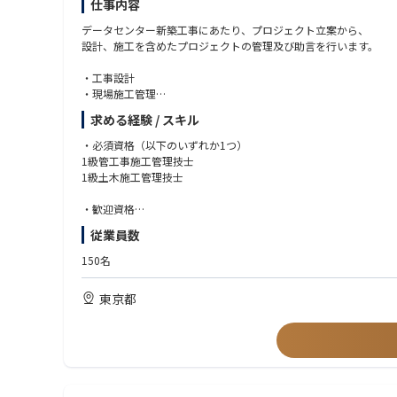
仕事内容
データセンター新築工事にあたり、プロジェクト立案から、
設計、施工を含めたプロジェクトの管理及び助言を行います。
・工事設計
・現場施工管理
・施工計画
求める経験 / スキル
・施工計画図作成
・安全管理
・必須資格（以下のいずれか1つ）
・工程管理
1級管工事施工管理技士
・品質管理
1級土木施工管理技士
・出来形管理
・書類作成 等
・歓迎資格
1級建築施工管理技士
従業員数
1級電気工事施工管理技士
技術士（総合技術管理建設もしくは電気電子）
150名
・上記資格に該当する建設業での実務経験5年以上
東京都
・データセンター工事、コンテナ型データセンター工事経験 歓
・高圧、特別高圧の電気工事に関する経験 歓迎