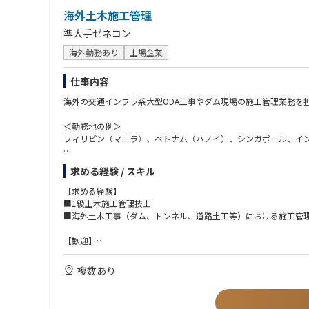
海外土木施工管理
準大手ゼネコン
海外勤務あり
上場企業
仕事内容
海外の交通インフラ系大型ODA工事やダム現場の施工管理業務を
＜勤務地の例＞
フィリピン（マニラ）、ベトナム（ハノイ）、シンガポール、イ
※同社が手掛ける物件には、日系/非日系の世界的グローバル企業
求める経験 / スキル
■業務内容：
【求める経験】
・クライアント、施工業者との打合せ
■1級土木施工管理技士
・実行予算、見積もり、工事スケジュール等の書類作成
■海外土木工事（ダム、トンネル、道路土工等）における施工管
・施工図面作成、チェック、修正
・資材、職人の手配
【歓迎】
・現場管理全般（工程管理、安全管理、品質管理、原価管理）
■大規模土工事、ロックフィルダム工事経験者（CMED資格保有
・引き渡し
複数あり
・ローカル施工管理者の指導 など
★駐在の詳細については面接内で採用担当者様よりお話頂きます