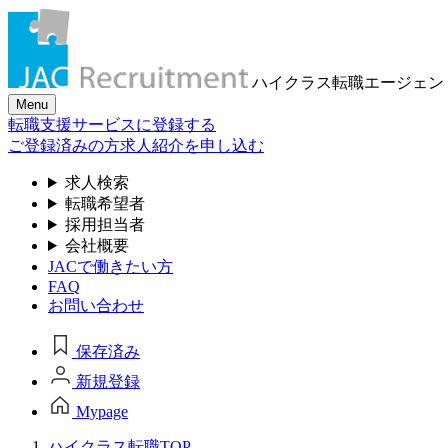
ハイクラス転職
エージェン
Menu
転職支援サービスに登録する
ご登録済みの方
求人紹介を申し込む
求人検索
転職希望者
採用担当者
会社概要
JACで働きたい方
FAQ
お問い合わせ
保存済み
新規登録
Mypage
ハイクラス転職TOP