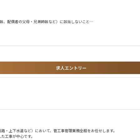
我が国そして世界のエネルギーの安定供給に貢献するとともにネットゼロカーボン社
姉妹、配偶者の父母・兄弟姉妹など）に該当しないこと
いずれの事業においても「掘削装置及び坑井設備の維持管理」は不可欠な要素であり、
事・保全管理業務経験
求人エントリー
ル。
道路・上下水道など）において、管工事管理業務全般をお任せします。
した工事が中心です。