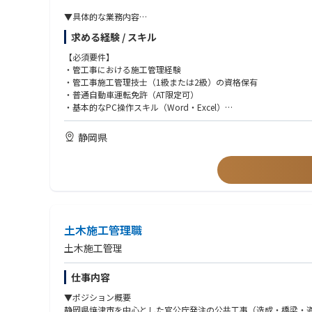
▼具体的な業務内容
・主に公共工事における現場施工管理（工程・品質・安全・原価
求める経験 / スキル
・発注者（主に静岡県・焼津市）との現場対応、打ち合わせ
・協力会社への施工指示・調整・進捗管理
【必須要件】
・工程表・施工計画書・提出書類等の作成、写真管理
・管工事における施工管理経験
・現場巡回および進捗確認、安全衛生のチェック
・管工事施工管理技士（1級または2級）の資格保有
・竣工書類の作成および引き渡し対応
・普通自動車運転免許（AT限定可）
・必要に応じて積算・見積の補助業務
・基本的なPC操作スキル（Word・Excel）
※現場の規模に応じて、1案件を単独または複数名体制でご担当い
【歓迎要件】
静岡県
※地元の協力会社と連携しながら、無理のないスケジュールで案
・建設業界での就業経験（職種不問）
・積算・現場監督補佐などの業務経験
▼求める人物像
・焼津市や静岡県など、思い入れのある地域で働きたい方
・物事を前向きにコツコツ取り組める方
・チームでの協力・連携を大切にできる方
土木施工管理職
土木施工管理
仕事内容
▼ポジション概要
静岡県焼津市を中心とした官公庁発注の公共工事（造成・橋梁・