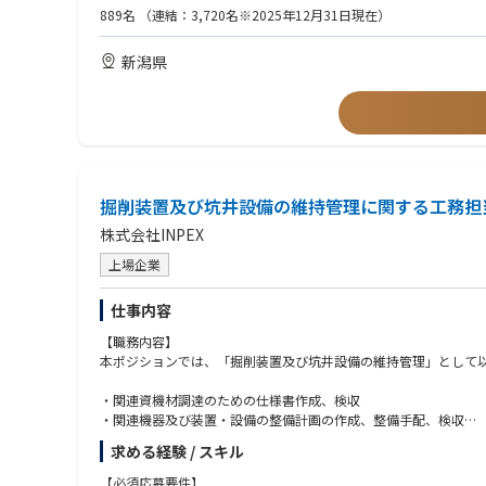
【望ましい経験・資格等】
889名
（連結：3,720名※2025年12月31日現在）
・エネルギーや化学プラント等（石油化学、高圧ガス製造、発電
・プロセス構成機器（ポンプやコンプレッサー、電気計装機器）
新潟県
・危険物取扱責任者又は高圧ガス製造責任者の資格取得
掘削装置及び坑井設備の維持管理に関する工務担
株式会社INPEX
上場企業
仕事内容
【職務内容】
本ポジションでは、「掘削装置及び坑井設備の維持管理」として
・関連資機材調達のための仕様書作成、検収
・関連機器及び装置・設備の整備計画の作成、整備手配、検収
・社内あるいは業界技術規格・基準・ガイドライン作成への関与
求める経験 / スキル
・最新の業界動向、技術トレンドの把握、社内共有
・関連業界団体、学会などへの参画
【必須応募要件】