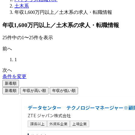
土木系
年収1,600万円以上／土木系の求人・転職情報
年収1,600万円以上／土木系の求人・転職情報
25
件
中の
1
〜
25
件を表示
前へ
1
次へ
条件を変更
新着順
新着順
年収が高い順
年収が低い順
データセンター テクノロジーマネージャー※顧
ZTE ジャパン株式会社
課長以上
外資系企業
上場企業