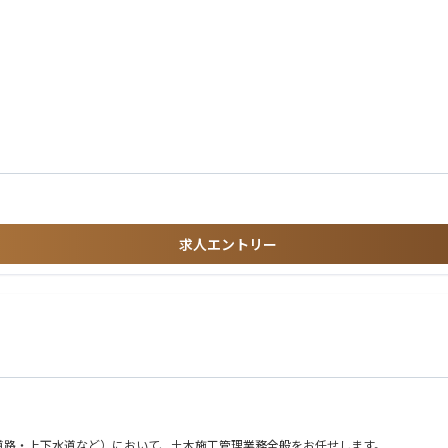
の各管理）
ただきます。
件を進行しています。
求人エントリー
道路・上下水道など）において、土木施工管理業務全般をお任せします。