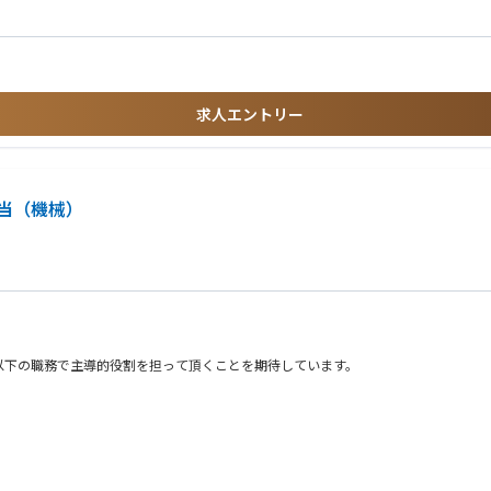
所、都市ガス）でのオペレーション経験
製造、整備経験
求人エントリー
当（機械）
以下の職務で主導的役割を担って頂くことを期待しています。