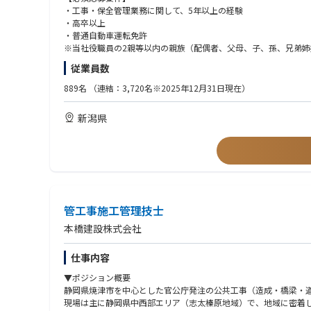
・工事・保全管理業務に関して、5年以上の経験
【応募者へのメッセージ】
・高卒以上
当社は、今後も伸び続ける世界のエネルギー需要に応えるため、
・普通自動車運転免許
す。
※当社役職員の2親等以内の親族（配偶者、父母、子、孫、兄弟
石油・天然ガス、CCS/CCUS、天然ガス地下貯蔵、地熱開発
従業員数
面での工務業務で活躍しうる人材を募集します。
【望ましい経験・資格等】
・掘削会社等での関連機器及び装置整備経験
889名
（連結：3,720名※2025年12月31日現在）
・石油・天然ガス生産プラント、地熱発電所等のプラントでの工
・高圧ガス製造保安責任者(甲種［化学、機械］、第一種冷凍機械)
新潟県
・放射線取扱主任者(第一種)
・ガス主任技術者(甲種)
・公害防止管理者(第 1 種［大気、水質］)
・公害防止管理者(第 3 種［大気、水質］)
・エネルギー管理士
・技術保安管理士
など
管工事施工管理技士
【英語力】
本橋建設株式会社
基本的な英語能力（会話・ヒアリング・読み書き）を有するレベ
仕事内容
▼ポジション概要
静岡県焼津市を中心とした官公庁発注の公共工事（造成・橋梁・
現場は主に静岡県中西部エリア（志太榛原地域）で、地域に密着