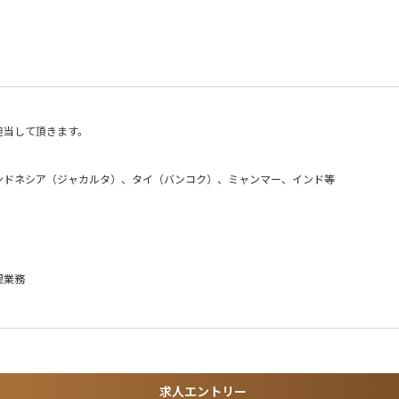
担当して頂きます。
ンドネシア（ジャカルタ）、タイ（バンコク）、ミャンマー、インド等
の、PC工事、補修補強工事、トンネル、エネルギー関連などの案件が多数あります
理業務
者など）
。海外でチャレンジ・キャリアの幅を広げたい方のご応募お待ちしております。
求人エントリー