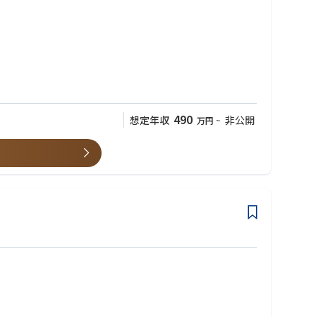
会の実現に向けたエネルギー構造の変革に積極的に取り組んでいま
それらの安全管理、点検、修理、工事、資機材手配といった様々な局
490
想定年収
非公開
万円
~