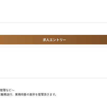
ョンで実務に対応
認可等の法的要求事項への検討
への導入
管理
才)、嘱託4名(平均66才)
求人エントリー
務管理など～
な職務遂行、業務改善の進捗を管理頂きます。