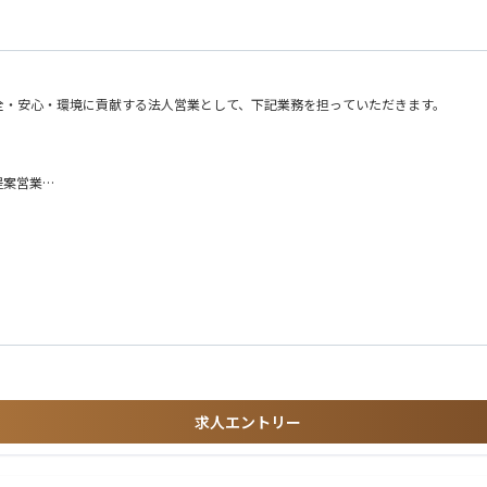
全・安心・環境に貢献する法人営業として、下記業務を担っていただきます。
提案営業
転落防止柵・橋の欄干等の景観製品について、施主（工事発注者）となる役所や工事
求人エントリー