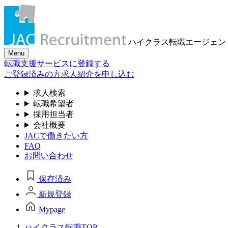
ハイクラス転職
エージェン
Menu
転職支援サービスに登録する
ご登録済みの方
求人紹介を申し込む
求人検索
転職希望者
採用担当者
会社概要
JACで働きたい方
FAQ
お問い合わせ
保存済み
新規登録
Mypage
ハイクラス転職TOP