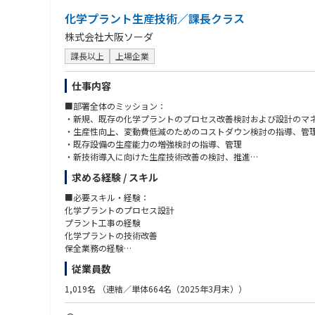
化学プラント生産技術／課長クラス
株式会社大阪ソーダ
課長以上
上場企業
仕事内容
■部署全体のミッション：
・新規、既存の化学プラントのプロセス改善検討および設計のマ
・生産性向上、変動費低減のためのコストダウン検討の指導、管
・既存設備の生産能力の増強検討の指導、管理
・新技術導入に向けた生産技術改善の検討、推進
求める経験 / スキル
■本ポジションのミッション：
新規及び維持投資の計画、遂行、納期管理といったプロジェクト
■必要スキル・経験：
化学プラントのプロセス設計
■具体的な業務内容：
プラント工事の経験
・化学プラントの新規設計では機械・配管設計などの実務および
化学プラントの技術改善
・建設工事プロジェクトでは担当人員の選考、工事業者の選考、
保全業務の経験
・設備検討や工事遂行における公的機関の届出書類の作成、許認
従業員数
・既存設備の生産能力の増強検討の指導や管理
■あれば尚可なスキル・経験：
・新規プロセスのプロジェクト案件時の試運転等含めた製造部門
AutoCADでの簡単な図面修正等ができるスキル
1,019名
（連結／単体664名（2025年3月末））
・管理職として部下のスキル向上のための技術的指導、教育およ