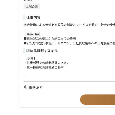
上場企業
仕事内容
複合技術による価値ある製品の創造とサービスを通じ、社会の安
【業務内容】
■自社製品の受注から納品までの業務
■官公庁や設計事務所、ゼネコン、当社代理店等への自社製品の
【詳細】
求める経験 / スキル
道路の付属物である標識・電子表示板等の交通安全製品や歩道の
との協業による製品受注までの営業活動を行う仕事になります。
【必須 】
・営業部門での就業経験のある方
・第一種運転免許普通自動車
【歓迎】
・官庁への営業経験のある方
複数あり
・土木・建築商材メーカーや建材商社での就業経験のある方