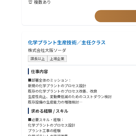
複数あり
■部署の人数・年齢構成：
計23名
管理職6名(平均52才)、主任1名(平均55才)、一般社員12名(平均30
■出張：
2～3回/月、数日/回程度
本社、弊社工場への出張が主となります。
化学プラント生産技術／主任クラス
株式会社大阪ソーダ
課長以上
上場企業
仕事内容
■部署全体のミッション：
新規の化学プラントのプロセス設計
既存の化学プラントのプロセス改善、改良
生産性向上、変動費低減のためのコストダウン検討
既存設備の生産能力の増強検討
求める経験 / スキル
■本ポジションのミッション：
新規及び維持投資の計画、遂行、納期管理といったプロジェクト
■必要スキル・経験：
化学プラントのプロセス設計
■具体的な業務内容：
プラント工事の経験
・化学プラントの新規設計では主として機械設計、配管設計など
化学プラントの技術改善