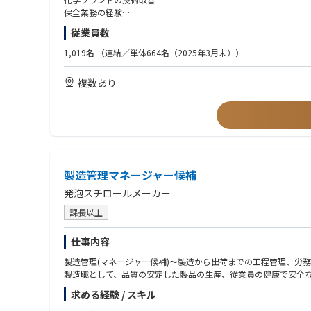
・建設工事プロジェクトでは、設計業務等の担当といったポジシ
保全業務の経験
・設備の検討や工事遂行における公的機関の届出書類の作成や許
従業員数
・新規プロセスのプロジェクト案件時の試運転等含めた製造部門
■あれば尚可なスキル・経験：
・一般社員の部下の技術的なスキル向上への指導、教育及び労務
AutoCADでの簡単な図面修正等ができるスキル
1,019名
（連結／単体664名（2025年3月末））
■部署の人数・年齢構成：
複数あり
計23名
管理職6名(平均52才)、主任1名(平均55才)、一般社員12名(平均30
■出張：
2～3回/月、数日/回程度
弊社工場への出張が主となります。
製造管理マネージャー候補
発泡スチロールメーカー
課長以上
仕事内容
製造管理(マネージャー候補)～製造から出荷までの工程管理、労
製造職として、品質の安定した製品の生産、従業員の健康で安全
求める経験 / スキル