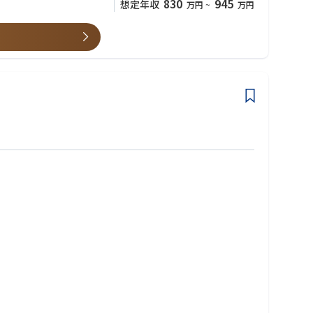
830
945
想定年収
万円
~
万円
候補となることを期待しています。