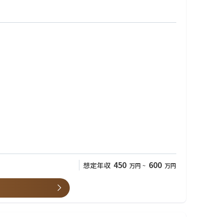
を設計する土木設計事務所へ自社製品の提案営業を通じて、販売店
450
600
想定年収
万円
~
万円