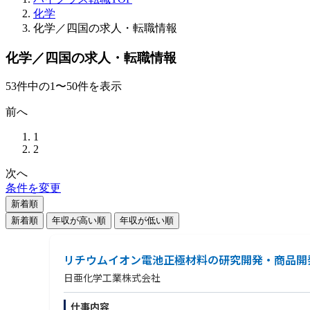
化学
化学／四国の求人・転職情報
化学／四国の求人・転職情報
53
件
中の
1
〜
50
件を表示
前へ
1
2
次へ
条件を変更
新着順
新着順
年収が高い順
年収が低い順
リチウムイオン電池正極材料の研究開発・商品開
日亜化学工業株式会社
仕事内容