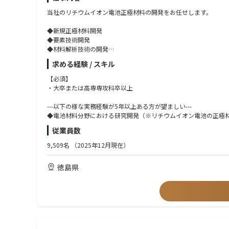
当社のリチウムイオン電池正極材料の開発をお任せします。
◆新規正極材料開発
◆要素技術開発
◆材料解析技術の開発
◆試作セルを用いた電池測定評価
求める経験 / スキル
◆電池材料評価技術開発
【必須】
・大卒または高専専攻科卒以上
---以下の様な実務経験が5年以上ある方が望ましい---
◆電池材料分野における研究開発（※リチウムイオン電池の正極
◆無機粉体の研究開発
従業員数
◆無機系材料、セラミックス材料の研究開発
◆リチウムイオン電池及び電池設計の知識を持った人、業務に携
9,509名
（2025年12月現在）
◆リチウムイオン電池メーカーに勤務し電池評価の経験がある人
徳島県