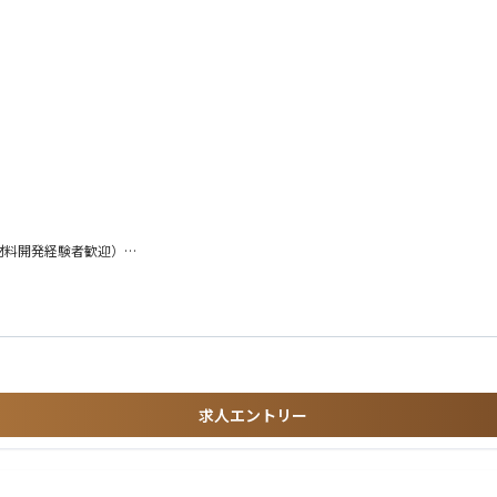
材料開発経験者歓迎）
わったことのある人
求人エントリー