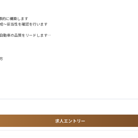
主導的に構築します
作成～妥当性を確認を行います
し自動車の品質をリードします
がります
方
感があります
身の成長につながります。
求人エントリー