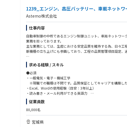
1239_エンジン、高圧バッテリー、車載ネット
Astemo株式会社
仕事内容
自動車制御の中核であるエンジン制御ユニット、車両ネットワーク
業務を担っております。
主な業務としては、生産における安定品質を維持する為、日々工
新機種の立ち上げにも参画しており、工程の品質管理項目設定、
具体的な業務工程は大きく下記２つに分かれます。
求める経験 / スキル
１）新機種対応：試作イベント出荷判断/新機種変化点検証/新規設
２）量産対応：量産ライン管理/変化点管理/解析評価/品質改善/
●必須
・一般電気・電子・機械工学
今回の募集部署は下記の２部署で、ご経験・ご希望・適正に応じ
※現職での職種は不問です。品質保証としてキャリアを構築した
●製品品質保証部 宮城電子製品品質保証課
・Excel、Wordの使用経験（目安：3年以上）
∟役割：新機種の立ち上げにおける品質保証・品質維持/海外拠
・読み書き・メール利用ができる英語力
●製品質管理部 SDV製品品質管理課
※TOEICの点数は不問です。英語に抵抗がなく入社後も学ぶ意
従業員数
∟役割：既存製品における量産維持管理/変化点管理/不良が発生
●歓迎
80,000名
■職務概要（具体的な業務内容）
・電気/電子製品の量産品質保証業務経験
エンジン制御ユニット、バッテリマネジメントシステム、車両ネッ
・電気/電子製品の解析調査経験者（オシロスコープ、X線、SEM
宮城県
部門とやり取りし、品質改善/向上に反映するべきは何かを検討す
・電気/電子製品の設計業務経験者