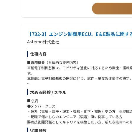
・電気/電子製品の生産技術業務経験者
●具体的な業務例
・TOEI600点程度の英語力
１）工程内、市場不具合の解析
・IATF16949など品質マネジメントシステムの知識と経験
２）部品メーカーと連携した不具合原因、対策の検討
３）不具合解析結果の顧客報告
●求める人物像
４）CFTの一員として新製品を立ち上げ
・先輩社員、ベテラン社員が多く在籍している部署のため、育成
【732-3】エンジン制御用ECU、E＆E製品に
・現段階でスキルや経験がなくても、先輩社員に学び、品質保証
●入社後すぐの業務
・無理なくキャッチアップいただけるような研修を用意しており
Astemo株式会社
工程内、市場不具合の解析（解析する事で担当製品の理解を深め
配属後3か月はOJTで業務を覚えていただきます。3か月以降は
仕事内容
●入社6か月～2年以降
■職務概要（具体的な業務内容）
6か月以降は顧客への報告資料の作成、平行して工程の不具合に
車載電子制御基板は、モビリティ進化に対応するため機能・搭載
製品、工程内の知識が充実した2年目以降は新製品立ち上げに参
す。
車載向け電子制御基板の開発に伴う、試作・量産製造条件の設定
担当製品について：https://www.astemo.com/jp/products/
具体的な業務例は下記です。
●業務のやりがい・魅力
求める経験 / スキル
・新規製品の仕様に対応した表面実装/はんだ付け技術に関する製
近年、世界中で自動車のEV化が趨勢し、自動運転技術も発展する
・将来製品を想定した新規技術調査~技術開発~量産性検証
■必須
●メンバークラス
一方で、当面はエンジン車との併存が続くとされており、エンジン
担当製品について：https://www.astemo.com/jp/products/power
・理系（電気・電子・理工・機械・化学・物理）卒の方 ※現職
す。
当社のものづくり紹介：モノづくり：テクノロジー：https://www.hitachiast
・現職で何かしらのエンジニア（製造）職に従事している方
要素技術開発職としてキャリアを構築したい方、新たな技術への
当部署は自動車の「走る」「曲がる」「止まる」といった""あた
●入社後すぐの業務
く為に必要な業務です。今後予定されている、新機種増加に対応
従業員数
はじめに当課の業務に関する導入教育を1~2週間ほど実施します。