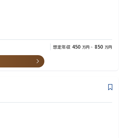
へと成長できるよう、さまざまなキャリアサポート環境を整えていま
450
850
想定年収
万円
~
万円
ていただくことを想定しています。
当していただきます。チームリーダーや上司のレビューを受けなが
げに関わる業務を担っていただくことを期待しています。
きます。国内だけでなく海外のお客様を担当することもでき、活躍の場