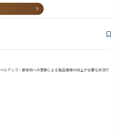
ョンを取れる方を募集しております
ベルアップ・新技術への更新による製品価値の向上が必要な状況で
転技術に注力し成長エンジンと位置づけ、事業拡大をめざしています。
から開発のパートナーとして信頼を得ており多くの受注を受けていま
、顧客との信頼関係向上とAstemoブランドの価値を更に高めてい
。