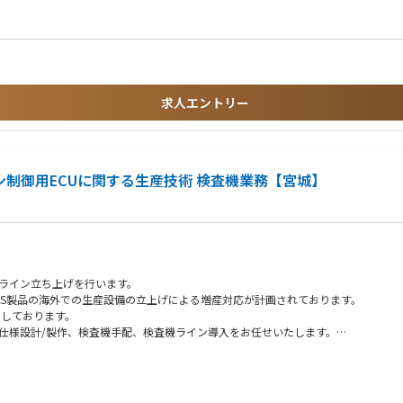
でいただきます。
感と、その中で自身のスキルが日々向上している充実感を得る事が出来ます。
データ解析など）
自社製品が褒められた時など、自身の業務は世の中に貢献している事と実感出来た時
トを受けながら業務いただきます。
求人エントリー
結果を反映し次期テーマの検討をおこない、上長と相談のうえ取り組み要否を判断し
あり、自身のスキルアップを図りやすい環境です
を牽引していただきたいと思っております。
務もありグローバルに活躍いただける環境です
ます
スキルおよび実務経験をお持ちの方
ruit/workstyle/culture/
ジメント製品などを中心に国内・海外含め拡大、成長していく製品です
エンジン制御用ECUに関する生産技術 検査機業務【宮城】
品に結びつけることができる環境です
度、自己啓発支援など、社員一人ひとりが自身のキャリアを切り拓き、なりたい自分へ
kstyle/education/
産ライン立ち上げを行います。
し70歳まで就業いただける制度もございます）
BMS製品の海外での生産設備の立上げによる増産対応が計画されております。
集しております。
査機仕様設計/製作、検査機手配、検査機ライン導入をお任せいたします。
の制御をおこなう電子制御ユニットの開発段階にて、電子基板への部品実装技術の開
train/
行調査～要素研究開発～量産性検証をおこない、製品価値の向上に貢献します
ogies/manufacturing/
の更新による製品価値の向上を担っております