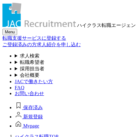
ハイクラス転職
エージェン
Menu
転職支援サービスに登録する
ご登録済みの方
求人紹介を申し込む
求人検索
転職希望者
採用担当者
会社概要
JACで働きたい方
FAQ
お問い合わせ
保存済み
新規登録
Mypage
ハイクラス転職TOP