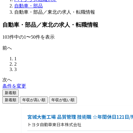
自動車・部品
自動車・部品／東北の求人・転職情報
自動車・部品／東北の求人・転職情報
103
件
中の
1
〜
50
件を表示
前へ
1
2
3
次へ
条件を変更
新着順
新着順
年収が高い順
年収が低い順
宮城大衡工場 品質管理 技術職 ☆年間休日121日
トヨタ自動車東日本株式会社