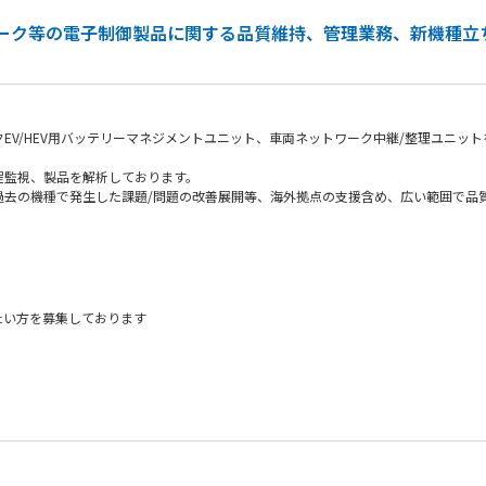
ワーク等の電子制御製品に関する品質維持、管理業務、新機種立
EV/HEV用バッテリーマネジメントユニット、車両ネットワーク中継/整理ユニッ
程監視、製品を解析しております。
過去の機種で発生した課題/問題の改善展開等、海外拠点の支援含め、広い範囲で品
備認定/量産立上げの帳票検証/工程監査/など
不具合対策/顧客報告/監査対応、など
て配属を決定いたします。
い方を募集しております
点支援
欲があられる
した場合の解析業務・顧客報告/監査対応/海外拠点連携
トワーク制御の工程内品質管理、及び工程内/市場不具合の原因究明、対策立案を担当
など）
るチームの一員として活躍を期待しております。