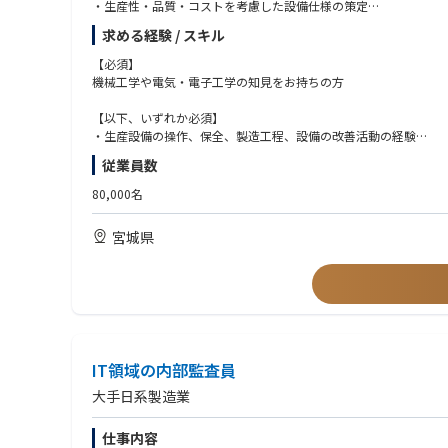
・生産性・品質・コストを考慮した設備仕様の策定
・新規設備導入に向けた技術検証・立ち上げ支援
扱う製品は、ECU、E＆E、ADAS、BMS製品を中心に国内・海
求める経験 / スキル
・海外拠点への技術展開・標準化活動
生産技術エンジニアとして、やりがいがあるグローバルな環境で
【必須】
２．制御・プログラミング業務
機械工学や電気・電子工学の知見をお持ちの方
■人財育成について
・生産設備の制御設計
・教育・研修（Off-JT）やプロジェクトへの参画、社内公募
・制御・データ収集システムの開発
【以下、いずれか必須】
人財育成：https://www.hitachiastemo.com/jp/careers/recruit/wor
・生産設備の操作、保全、製造工程、設備の改善活動の経験
３．機械設計・シミュレーション解析
・生産設備の立ち上げ・導入、設備設計の経験
■働く環境について
従業員数
・2D／3D CADによる治具・設備設計
・生産技術における工程設計、工法開発、生産ラインの構築経験
・違いを認め、多様な考えや働き方を尊重する文化が根付いてい
・シミュレーションによる設計検証
職場環境と福利厚生：https://www.hitachiastemo.com/jp/careers/rec
80,000名
・設備のレイアウト設計およびラインバランス検討
【歓迎条件】
・プロジェクトマネジメント経験者（目安：2年以上）
宮城県
４.要素技術・先端技術の活用
・画像処理技術による外観検査・位置認識（OpenCV、Halcon等
・Deep Learningを活用したAI検査モデルの構築・運用
【求める人物像】
・IoT技術による設備状態監視・予兆保全システムの開発
・新たな技術への知的好奇心が高く、学習意欲、成長意欲の高い
・新工法・新材料の要素技術開発と量産適用
・コミュニケーション能力、情熱・向上心、主体的に活動できる
・社内外で信頼関係を築き、チームで業務を推進できる方
※志向性やご経験に合わせて量産設備条件設定やデータ取得、分
IT領域の内部監査員
大手日系製造業
【仕事の魅力・やりがい・キャリアパス】
Astemoの生産技術部門では、設備メーカーの既製パッケージ
仕事内容
発にも携わることができ、技術者としての挑戦と成長を実感でき