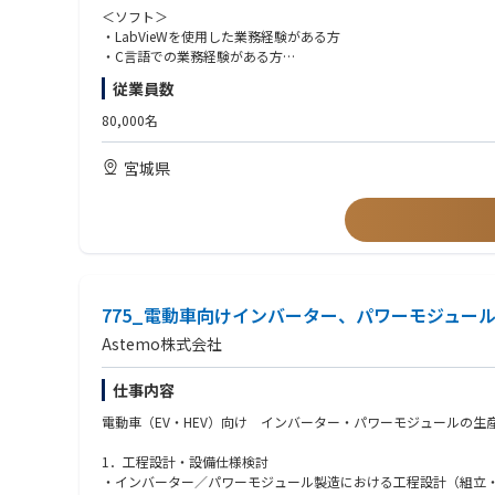
●具体的な業務内容
＜ソフト＞
1）E＆E、ADAS、BMS、エンジン制御用ECU製品に関わる、
・LabVieWを使用した業務経験がある方
■人財育成について
2）E＆E、ADAS、BMS、エンジン制御用ECU製品に関わる、
・C言語での業務経験がある方
・教育・研修（Off-JT）やプロジェクトへの参画、社内公募
3）E＆E、ADAS、BMS、エンジン制御用ECU製品に関わる、検査
す
従業員数
4）E＆E、ADAS、BMS、エンジン制御用ECU製品に関わる、検
＜ハードウェア＞
人財育成：https://www.hitachiastemo.com/jp/careers/recruit/wor
5）E＆E、ADAS、BMS、エンジン制御用ECU製品に関わる、生
・検査用基板の、設計/製作/改造/デバック/保守/保全経験があ
80,000名
・電気/電子に関わる経験がある方（仕様確認、デバック等）
■働く環境について
●入社後すぐの業務
・違いを認め、多様な考えや働き方を尊重する文化が根付いてい
宮城県
入社後1か月間は基礎研修を受講し、メンターと一緒に、業務に
職場環境と福利厚生：https://www.hitachiastemo.com/jp/careers/rec
その後、これまでのご経験に応じて、可能な範囲から、先輩社員
入社3～5か月目には、エンジン制御用ECU、E&E、ADAS、
●入社6か月～1年以降
業務に慣れてきた段階で、新機種に関わるテストプログラムや、
ら、外部設備メーカーとの打ち合わせにも参加し、実務経験を積
775_電動車向けインバーター、パワーモジュー
●働き方
Astemo株式会社
・中途入社者も多く上司とも気軽に話せる雰囲気、且つチャレン
・先輩によるOJT指導や、外部機関を活用した教育機会も多く、
仕事内容
・eラーニング/社内研修等数、多くの教育制度があり、キャリア
・フレックス勤務(コアタイム無し)や在宅勤務の活用により、ワ
電動車（EV・HEV）向け インバーター・パワーモジュールの生
■仕事の魅力・やりがい・キャリアパス
1．工程設計・設備仕様検討
Astemoは独立系グローバルサプライヤーのため、世界中の自
・インバーター／パワーモジュール製造における工程設計（組立
はグローバルに広がっています。