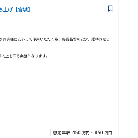
ち上げ【宮城】
トをお客様に安心して使用いただく為、製品品質を安定、維持させる
質向上を図る業務となります。
いただきます。OEM(自動車メーカー)、部品メーカー、社内関連
450
850
想定年収
万円
~
万円