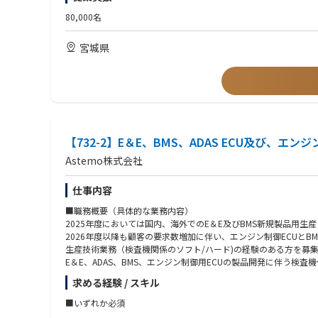
●次期リーダークラス
その後先輩社員とチームを組み、OJTにて下記業務の経験を積ん
・以下いずれかの業界を経験されている方
新製品に関わる事も多く、その時代の最先端で仕事をしている実
80,000名
・開発製品に対する表面実装/はんだ付けの条件設定
１）表面実装/はんだ付け
・新規製品開発、技術確立に向けた評価サポート（データ取得、
２）電気電子部品
自社製品が搭載されている自動車を見た時、WEBやメディアで
宮城県
３）表面実装基板
す。
●入社6か月～1年以降
４）接合材料/基板材料
主担当として業務にアサインさせていただき、先輩社員のサポー
５）分析解析
●働く環境・キャリアパス
新規技術に関しては、社外展示会やセミナー受講などの市場調査
・設計部門～製造部門、海外拠点等の多部門と意見交換する場も
実務実績を積まれましたら、適性を考慮しリーダーとしてチーム
■歓迎
・海外顧客（例：アメリカ・タイ・中国・インドネシア）との業
・電気電子、材料、物理/化学専攻の出身者
・違いを認め、多様な考えや働き方を尊重する文化が根付いてい
●魅力
・品質工学、実験計画法、要因解析などの要素評価解析に関する
職場環境と福利厚生：https://www.hitachiastemo.com/jp/careers/rec
・電子制御ユニット（ECU）は、先進運転支援・バッテリーマネ
【732-2】E＆E、BMS、ADAS ECU及び、
業界調査、新規要素技術の評価・解析などを通じ、先端技術を製
●人財育成について
Astemo株式会社
教育・研修（Off-JT）やプロジェクトへの参画、社内公募制
■募集部署について
人財育成：https://www.hitachiastemo.com/jp/careers/recruit/wor
仕事内容
●電子生産技術本部 生産技術開発部 要素技術開発課
・要素技術開発課の拠点は、宮城第五工場です
■職務概要（具体的な業務内容）
・20～50代の幅広い年齢層のメンバーが働いております
2025年度においては国内、海外でのE＆E及びBMS新規製品用生
（50代以降でもご活躍いただける環境であり、再雇用制度を活用
2026年度以降も顧客の要求数増加に伴い、エンジン制御ECUと
生産技術業務（検査機関係のソフト/ハード)の経験のある方を募
●部署の役割
E＆E、ADAS、BMS、エンジン制御用ECUの製品開発に伴う検
・エンジン・モーター・バッテリー・先進運転支援システムなど
おこなっています
求める経験 / スキル
担当製品について：https://www.astemo.com/jp/products/power
・将来製品に対しては、製品仕様の具現化に必要な要素技術の先
当社のものづくり紹介：https://www.hitachiastemo.com/jp/technol
■いずれか必須
・要素技術開発課では、表面実装技術のレベルアップ・新技術へ
・メンバークラス～次期リーダークラスの方を募集しております