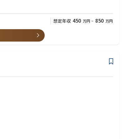
に、この仕事をやっていて良かったと感じる事が出来るのも魅力で
450
850
想定年収
万円
~
万円
たのちに実行計画を決めて推進していただきます。
と成長できるよう、さまざまなキャリアサポート環境を整えています
発、耐久性確保のための製造条件設定、新規設備の構想仕様検討を