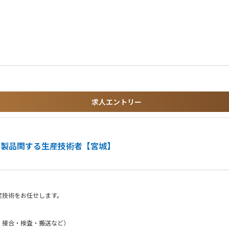
検査機テストプログラム仕様検討、作成、デバック
検査用基板の仕様検討、設計、製作、手配、改造
制度、自己啓発支援など、社員一人ひとりが自身のキャリアを切り拓き、なりたい自分
機改善
査機保守、保全
kstyle/education/
産拠点(日本・北米・中国・タイ等)への検査機技術/導入支援
る方 ※検査用基板以外の基板でも可
ます
必要な知識やスキルを習得していただきます。
ruit/workstyle/culture/
の業務を段階的に引き継ぎながら、実務に慣れて頂きます。
BMS製品の量産ラインにおける立ち上げや改造業務に、先輩社員と連携しながら携わっ
求人エントリー
検査用基板の、仕様検討、設計、製作、手配、改造など、より専門性の高い業務を担
んでいただきます。将来的には、新機種のプロジェクトに関わる業務や、海外立ち上
ル製品関する生産技術者【宮城】
ジしやすい風土です
技術者として成長しやすい環境が整っています
アップ・スキルアップ可能です
ークライフバランスの取りやすい職場環境です
産技術をお任せします。
動車・二輪車メーカーが顧客であり、常に業界の最先端の技術開発に携わることがで
・接合・検査・搬送など）