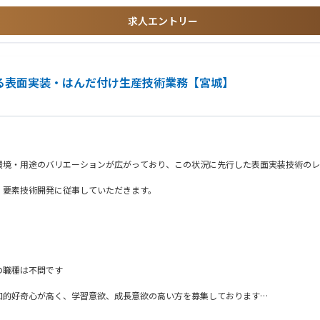
求人エントリー
環境が整っております
関する表面実装・はんだ付け生産技術業務【宮城】
としてキャリアを構築したい方を求めております
ますが、自らも積極的に学ぶ姿勢、成長意欲があり部内外に積極的にコミュニケーシ
ていただきます）
サポート環境を継続しつつ、一人で業務推進いただくことを期待しております。
ついて他部門と連携して改善する事を実施いただきます。
環境・用途のバリエーションが広がっており、この状況に先行した表面実装技術のレ
画し、品質部門リーダーとして活躍される事を期待しております。
、要素技術開発に従事していただきます。
造条件設定、要素技術開発
中、Astemoも先進技術を通して、よりよい世界を実現するために電動化/自動運
制御ユニットもAstemo内の主力製品として、様々な顧客である自動車メーカー
train/
の職種は不問です
emo.com/jp/technologies/manufacturing/
知的好奇心が高く、学習意欲、成長意欲の高い方を募集しております
りまえ”の安全性を維持する為、製品の品質を管理するという重要な役割を担っており
する為の品質管理力強化が必須であり、今回共に成長できる新たな仲間を募集します