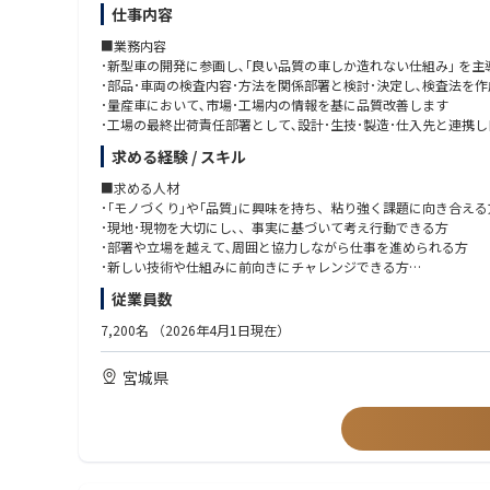
仕事内容
■業務内容
･新型車の開発に参画し､｢良い品質の車しか造れない仕組み｣ を
･部品･車両の検査内容･方法を関係部署と検討･決定し､検査法を
･量産車において､市場･工場内の情報を基に品質改善します
･工場の最終出荷責任部署として､設計･生技･製造･仕入先と連携
求める経験 / スキル
■この仕事の魅力は？
･開発･量産･出荷まで一貫し車両品質に関われる仕事です
■求める人材
･新型車･量産車の品質に対するお客様の喜びの声が達成感 につな
･｢モノづくり｣や｢品質｣に興味を持ち、粘り強く課題に向き合える
･お客様の声を直接品質改善に反映でき､お客様満足に つながる実
･現地･現物を大切にし､、事実に基づいて考え行動できる方
･設計･製造技術･製造など多くの部署と関わり､視野が 広がり､自
･部署や立場を越えて､周囲と協力しながら仕事を進められる方
･新しい技術や仕組みに前向きにチャレンジできる方
☆会社概要はこちら☆
･専門知識は入社後に習得可能。学ぶ意欲を重視しています
従業員数
https://www.toyota-ej.co.jp/company/profile/
7,200名
（2026年4月1日現在）
宮城県