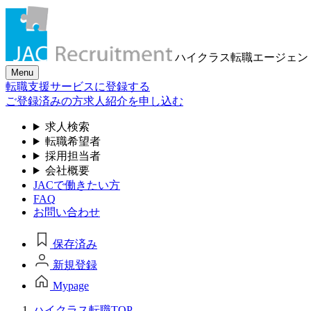
ハイクラス転職
エージェン
Menu
転職支援サービスに登録する
ご登録済みの方
求人紹介を申し込む
求人検索
転職希望者
採用担当者
会社概要
JACで働きたい方
FAQ
お問い合わせ
保存済み
新規登録
Mypage
ハイクラス転職TOP