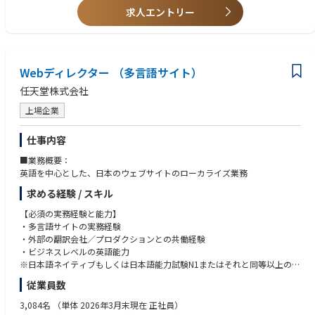
・役員の業務遂行に必要な各種サポート
※上場企業、大手企業、製造業、PEファンド投資先企業、グローバル企業
求人エントリー
・製造業としての実体ある事業基盤、グローバルな顧客基盤、世界トップ
・社外取締役や株主関係者からの問い合わせ対応窓口
等での役員対応経験がある方は特に歓迎します。
クラスの製品群を持つ会社で、企業変革フェーズの中核に近い立場で働く
【3. 取締役会・ガバナンス関連業務の支援】
ことができます。
・取締役会の年間スケジュール管理、開催準備、関係者調整
◆必須条件【スキル】
・将来的には、役員秘書領域に加え、取締役会事務局、コーポレートガバ
・取締役会議案、資料、議事録等に関する関係部門との連携
・経営層、社外取締役、株主関係者等と適切にコミュニケーションできる
ナンス、経営企画、広報、全社プロジェクト推進など、コーポレート中核
・取締役会後のアクションアイテム管理、フォローアップ支援
Webディレクター （多言語サイト）
ビジネスマナー、文章力、調整力
機能へキャリアを広げることが可能です。
・株主、社外取締役、監査役等とのコミュニケーション支援
・複数の関係者・会議・タスクを同時に管理できるスケジュール管理力、
任天堂株式会社
・その他、役員・取締役会運営に関する業務全般
段取り力
◆部・チームの業務概要
※担当範囲は、ご経験・専門性を踏まえて相談のうえ決定します。秘書業
・機密情報を適切に取り扱える高い倫理観、守秘義務意識
上場企業
配属先は、Aratas株式会社のプロジェクト推進室です。
務をベースとしつつ、取締役会事務局・経営管理・コーポレートガバナン
・会議体運営に必要な資料準備、議事録、関係者連絡、タスクフォローの
プロジェクト推進室は、独立企業として新たに必要となるコーポレート機
ス関連業務へ領域を広げていただくことを期待しています。
実務スキル
能のうち、役員秘書機能、取締役会運営支援、広報機能、全社横断重要プ
仕事内容
・Word、Excel、PowerPoint、Outlook、Teams等の基本的なPCスキル
ロジェクトのプログラムマネジメントなどを担う組織です。ミッション
◆具体的な仕事内容に対しての期待する成果
■業務概要：
・曖昧な状況でも自ら課題を整理し、必要なプロセスを構築できる力
は、株主、取締役会、経営陣、事業部門、市場・顧客、社内プロジェクト
・独立新会社として、社内・社外取締役が円滑かつ安定的に職務を遂行で
英語を中心とした、日本のウェブサイトのローカライズ業務
のハブとなり、各ステークホルダーとの関係性を企業価値向上につなげる
きる役員サポート体制が構築されていること
◆歓迎条件
ことです。
求める経験 / スキル
・株主、社外取締役、社内取締役、執行・事業部門間のコミュニケーショ
・社外取締役、監査役、株主、PEファンド、投資家等との対応経験
現在は少数精鋭の立上げフェーズであり、各メンバーがそれぞれの専門領
ンが適切に設計・運用されていること
・取締役会事務局、株主総会事務局、経営会議事務局等の経験
【必須の実務経験と能力】
域において、新会社に必要な仕組み・プロセス・運用体制の構築をリード
・取締役会や重要会議体の開催準備、資料連携、事後フォローが滞りなく
・製造業、電子部品、自動車、産業機器、BtoBメーカーでの就業経験
・多言語サイトの実務経験
しています。本ポジションには、役員秘書機能および取締役会周辺業務の
行われ、意思決定の質とスピード向上に貢献できていること
・グローバル企業での役員秘書・経営サポート経験
・外部の翻訳会社／プロダクションとの共働経験
立上げ・確立を中心的に担っていただくことを期待しています。
・属人的な秘書業務ではなく、Aratasに適した標準プロセス・ルール・ナ
・英語でのメール対応、会議調整、資料確認が可能な方
・ビジネスレベルの英語能力
レッジとして定着していること
・コーポレートガバナンス、会社法、取締役会運営に関する基礎知識
※日本語ネイティブもしくは日本語能力試験N1またはそれと同等以上の日
◆配属先の課・チームの人数や雰囲気
・役員・社外取締役・株主関係者から信頼される、機密性・正確性・先回
・秘書業務の立上げ、業務改善、標準化、マニュアル化の経験
本語能力をお持ちの方
プロジェクト推進室は、新会社Aratasの独立に伴い必要となるコーポレー
従業員数
り力の高いサポートが提供できていること
・部門横断プロジェクトや全社プロジェクトの運営支援経験
ト機能を立ち上げる少数精鋭の組織です。
【上記に加え、以下いずれかのスキルや経験をお持ちの方歓迎】
役員秘書、取締役会運営支援、広報、全社横断プロジェクト推進など、経
3,084名
（単体 2026年3月末現在 正社員）
◆この仕事の魅力
・英語以外の言語力