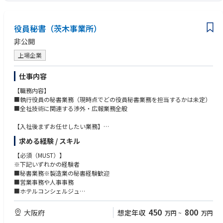
役員秘書（茨木事業所）
非公開
上場企業
仕事内容
【職務内容】
■執行役員の秘書業務（現時点でどの役員秘書業務を担当するかは未定）
■全社技術に関連する渉外・広報業務全般
【入社後まずお任せしたい業務】
■執行役員の秘書業務
求める経験 / スキル
【所属組織】
【必須（MUST）】
（具体的な配属先は選考を通じて打診させて頂きます）
※下記いずれかの経験者
■秘書業務※製造業の秘書経験歓迎
■営業事務や人事事務
■ホテルコンシェルジュ
■客室業務員・グランドホステス
450
800
大阪府
想定年収
万円
~
万円
【歓迎（WANT）】