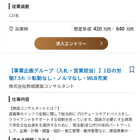
運営します。
・物流・計画業務の実務経験および／または知識
従業員数
・英語：日常会話レベル
■Main responsibilities
123名
主な責任は、営業部長の指示に基づき4つの管理段階（顧客プロジェクト
■Personal skills
管理／工業化管理／量産管理／スペアパーツ管理）を考慮し、対象顧客向
・システムを体系的に理解し、戦略的に思考できること
420
640
兵庫県
想定年収
万円
~
万円
けのプロジェクトをEOPまで管理支援すること。
・チームワークを重視し、チームメンバーや社内外のステークホルダーと
コミュニケーションを取りながら業務を遂行できること
1. 顧客との全インターフェース
・各種文書や資料の作成に積極的に取り組む姿勢があること
求人エントリー
2. 当部門は、上司の指示に基づきUSJPにおける顧客チームの管理を支援
・改善活動への参加意欲があること
する。加えて、各機能別上司と連携し、マネージャーと協議しながら、グ
ローバルなユミコア日本触媒チームメンバーに対する目標設定を支援す
る。
3. マネージャーの指示に従い、定義された事業成果を達成するため、ユミ
【事業企画グループ（入札・営業担当）】1日の労
コア日本触媒の経営陣と計画を策定・合意する責任を負う。
働7.5ｈ ※転勤なし・ノルマなし・WLB充実
4. 上司の指示に基づき、IBPプロセス及び定期的な進捗報告を通じて、ユ
株式会社修成建設コンサルタント
ミコア日本触媒経営陣向けに顧客固有の戦略を立案する。
5. 当部門は、PGM価格や基板供給システムを含む技術的・商業的条件を明
確化する。これには以下が含まれる：
仕事内容
• 技術チームとの緊密な連携による、技術・システム統合に関する市場方
【建設コンサルタントとは？】
向性の定義
道路等のインフラ全般に関して総合的にプロデュースやアドバイスをし、
• サンプル注文システムの調整、価格設定、納品
クライアントをサポートする役割を担っています。国民が必要とする良質
• 価格戦略の検討と物流要件の定義
で安全な社会資本を提供するために、発注者(官公庁)の技術パートナーと
• スペアパーツを含む年次価格交渉
して、企画・計画・調査・設計・施工管理・維持管理など、建設事業の全
• 顧客向け売掛金（AR）・買掛金（AP）プロセスの管理
般にわたって幅広い業務を行っています。
• 生産拠点（スペアパーツ含む）の管理
求める経験 / スキル