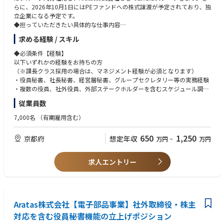
らに、2026年10月1日にはPEファンドへの株式譲渡が予定されており、独
立企業になる予定です。
◆担っていただきたい具体的な仕事内容
社内・社外取締役を対象とした役員秘書機能の立上げおよび実行を担って
求める経験 / スキル
いただきます。特に、株式譲渡後に新たに就任予定の社外取締役、株主関
係者、社内経営陣とのコミュニケーションが円滑に進むよう、役員サポー
◆必須条件【経験】
ト体制を設計・運用いただきます。
以下いずれかの経験をお持ちの方
【1. 役員秘書機能の立上げ】
（※課長クラス採用の場合は、マネジメント経験が必須となります）
・Aratasの経営体制・ガバナンス体制に適した役員秘書機能の設計。
・役員秘書、社長秘書、経営層秘書、グループセクレタリー等の実務経験
・社内取締役、社外取締役、株主関係者との連絡・調整プロセスの構築。
・複数の役員、社外役員、外部ステークホルダーを含むスケジュール調
整・会議運営経験
従業員数
・秘書業務に関する社内ルール、運用フロー、ナレッジの整備
・取締役会、経営会議、役員会議、株主関連会議等の重要会議体の運営支
【2. 役員秘書業務の実行】
援経験
7,000名
（有期雇用含む）
・社内取締役、社外取締役のスケジュール調整、会議設定、日程管理
・機密情報を扱う部門での業務経験
・取締役会、経営会議、株主・社外取締役との会議等の調整・案内
・経営企画、総務、法務、広報、IR、コーポレート部門等での経営層サポ
650
1,250
京都府
想定年収
万円
~
万円
・会議資料の準備依頼、回収、体裁確認、共有、事前送付
ート経験
・来客対応、出張手配、会食・接遇手配、必要に応じた経費処理支援
・役員の業務遂行に必要な各種サポート
※上場企業、大手企業、製造業、PEファンド投資先企業、グローバル企業
求人エントリー
・社外取締役や株主関係者からの問い合わせ対応窓口
等での役員対応経験がある方は特に歓迎します。
【3. 取締役会・ガバナンス関連業務の支援】
・取締役会の年間スケジュール管理、開催準備、関係者調整
◆必須条件【スキル】
・取締役会議案、資料、議事録等に関する関係部門との連携
・経営層、社外取締役、株主関係者等と適切にコミュニケーションできる
・取締役会後のアクションアイテム管理、フォローアップ支援
Aratas株式会社【電子部品事業】社外取締役・株主
ビジネスマナー、文章力、調整力
・株主、社外取締役、監査役等とのコミュニケーション支援
・複数の関係者・会議・タスクを同時に管理できるスケジュール管理力、
対応を含む役員秘書機能の立上げポジション
・その他、役員・取締役会運営に関する業務全般