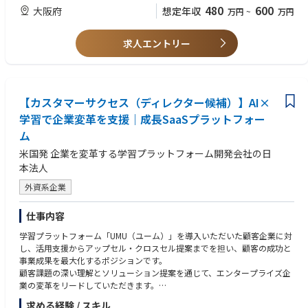
れている。将来的な担当ローテーションあり。※今回は油脂製品の配属と
480
600
大阪府
想定年収
万円
~
万円
なる予定です。
在庫管理：営業、工場、物流と調整しながら、適正在庫の管理。
輸送依頼：関連物流会社であるミヨシ物流と折衝しての輸送手配。
求人エントリー
委託先発注業務：購入先との窓口として、各種折衝や発注依頼を行う。担
当営業と協働しながら遂行。
その他：営業サポート業務
■週次業務
【カスタマーサクセス（ディレクター候補）】AI×
自社工場（名古屋工場・神戸工場)への生産依頼や生産調整。業務習熟に応
学習で企業変革を支援｜成長SaaSプラットフォー
じて、将来担当いただく可能性あり。
ム
■各種認証・企画への対応
米国発 企業を変革する学習プラットフォーム開発会社の日
RSPO認証、ISO規格等の各種認証や規格に則った日常的な管理業務。受注
本法人
時の文書管理ルール順守等。
監査向けの資料準備等については、将来的にご担当いただく可能性あり。
外資系企業
■月次・四半期・年次
仕事内容
売掛金決算業務：現在は別部署の総務課が担当しているが、適性があれ
ば、今後お任せする可能性あり。
学習プラットフォーム「UMU（ユーム）」を導入いただいた顧客企業に対
し、活用支援からアップセル・クロスセル提案までを担い、顧客の成功と
事業成果を最大化するポジションです。
顧客課題の深い理解とソリューション提案を通じて、エンタープライズ企
業の変革をリードしていただきます。
求める経験 / スキル