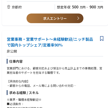
営に近い領域を担うため、スピード感、主体性、正確性、関係者調整力が
・大企業から独立し、PEファンド傘下で新たな成長を目指す会社の経営体
・Web（UI/UX、デザイン、CSS/JavaScript）についての知識
求められます。
500
900
京都府
想定年収
制づくりに、立上げ段階から関わることができます。
万円
~
万円
・定性／定量分析・検証・レポーティングの経験
一方で、立上げフェーズのため、固定化された業務だけをこなすのではな
・単なる秘書業務にとどまらず、株主、社外取締役、経営陣、事業部門を
・SEOに関する知識
く、必要な仕組みを自ら考え、関係者を巻き込みながら形にしていくこと
つなぐ重要なハブとして、経営の意思決定を支える役割を担うことができ
ができます。経営陣や関係部門との距離が近く、会社の変革を肌で感じな
求人エントリー
ます。
【求める人物像】
がら働ける環境です。
・新会社の役員秘書機能、取締役会運営支援、ガバナンス関連プロセスを
・ひとつの課題に対して、多面的な視点で複数のアイデアを提案できる方
一から構築するため、既存ルールの運用だけでなく、自ら仕組みを設計す
・お客様の視点でコミュニケーションを提案できる方
る経験を積むことができます。
・共同作業に際し、周囲の人と円滑に連携でき、サービス精神の旺盛な方
・製造業としての実体ある事業基盤、グローバルな顧客基盤、世界トップ
営業事務・営業サポート～未経験歓迎/ニッチ製品
※これらのうち、複数の要素をお持ちの方を求めています。
クラスの製品群を持つ会社で、企業変革フェーズの中核に近い立場で働く
で国内トップシェア/定着率90%
ことができます。
・将来的には、役員秘書領域に加え、取締役会事務局、コーポレートガバ
非公開
ナンス、経営企画、広報、全社プロジェクト推進など、コーポレート中核
機能へキャリアを広げることが可能です。
仕事内容
◆部・チームの業務概要
営業部門における、顧客対応および受注から売上計上までの事務処理、営
配属先は、Aratas株式会社のプロジェクト推進室です。
業担当者のサポートを担当する職種です。
プロジェクト推進室は、独立企業として新たに必要となるコーポレート機
能のうち、役員秘書機能、取締役会運営支援、広報機能、全社横断重要プ
【具体的な内容】
ロジェクトのプログラムマネジメントなどを担う組織です。ミッション
・顧客からの電話、メール等による問い合わせ対応
は、株主、取締役会、経営陣、事業部門、市場・顧客、社内プロジェクト
・受注内容の確認および受注入力
求める経験 / スキル
のハブとなり、各ステークホルダーとの関係性を企業価値向上につなげる
・売上計上処理
ことです。
・製造部門等と連携した納期確認、納期管理
※業界・職種未経験歓迎※
現在は少数精鋭の立上げフェーズであり、各メンバーがそれぞれの専門領
・納品書、請求書等の作成
■必須条件：
域において、新会社に必要な仕組み・プロセス・運用体制の構築をリード
・営業担当者の事務サポート