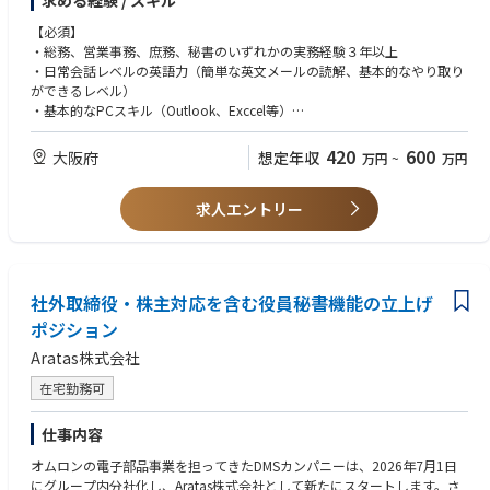
求める経験 / スキル
理、プロジェクト用機材・予備部材の手配や出荷管理等。
関西の拠点運営とロジスティクスを支えます。
【必須】
・総務、営業事務、庶務、秘書のいずれかの実務経験３年以上
・日常会話レベルの英語力（簡単な英文メールの読解、基本的なやり取り
ができるレベル）
・基本的なPCスキル（Outlook、Exccel等）
【必須】
420
600
大阪府
想定年収
万円
~
万円
・在庫管理業務に問題なく従事可能な方
求人エントリー
【尚可】
・セキュリティやAV、ITインフラ、建設設備、物流、倉庫管理業界での就
業経験
・外資系企業や多国籍な組織での就業経験
社外取締役・株主対応を含む役員秘書機能の立上げ
【求める人物像】
ポジション
・明るく、前向き、スタートアップ企業および外資系企業のカルチャーに
フィットする方
Aratas株式会社
・丁寧なコミュニケーションが取れる方
・縁の下の力持ちとして周囲を支えることにやりがいを感じられる方
在宅勤務可
・細部への注意力があり、正確かつ丁寧に業務を進められる方
・マニュアルなどは整備されておらず、自身で考え動ける方
仕事内容
・環境の変化を前向きに楽しめる方
オムロンの電子部品事業を担ってきたDMSカンパニーは、2026年7月1日
にグループ内分社化し、Aratas株式会社として新たにスタートします。さ