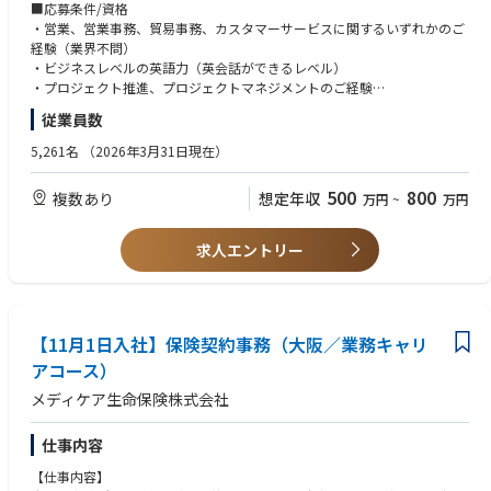
また、全社プロジェクトへの参画など、カスタマーサービス業務にプラス
■応募条件/資格
して様々な活躍の場を用意しております。
・営業、営業事務、貿易事務、カスタマーサービスに関するいずれかのご
経験（業界不問）
下記在籍社員の業務範囲を参考までに記載します。
・ビジネスレベルの英語力（英会話ができるレベル）
・プロジェクト推進、プロジェクトマネジメントのご経験
・仕入先メーカーへの発注や商品の納期調整業務
・管理職、もしくはそれに準ずるリーダーのご経験
従業員数
・仕入先メーカーへ提出する売上実績や売上見込等のレポート作成
・学歴：高専卒以上
・商品の入出荷管理やオペレーション業務の標準化・効率化・平準化に向
・普通自動車免許（第一種）
5,261名
（2026年3月31日現在）
けたシステム改修
■歓迎/経験・能力
500
800
複数あり
想定年収
万円
~
万円
■キャリアパス
・ITやシステム運用に関する業務経験
まずはチームリーダーとして、カスタマーサービス業務に加えメンバーの
・物流業界のご経験
とりまとめをご担当いただきます。将来的には管理職を目指すことも可能
求人エントリー
です。
●求める人物像
また、ご希望に応じて半導体商社のオペレーション業務全般を経験するこ
・高いコミュニケーション能力
とが可能です。
・リーダーシップ
・積極性、能動性、自律性のある方
★働き方
【11月1日入社】保険契約事務（大阪／業務キャリ
・変化を恐れずチャレンジ精神のある方
在宅勤務：月に3回、シフト制で出社日を設けております。それ以外は在
・問題解決、提案のために必要情報を自ら収集できる方
アコース）
宅勤務が可能ですので、平均週1回の出社ペースです。
・チームで仕事をする意識を持てる方
メディケア生命保険株式会社
出張：国内月1回程度、海外年2〜3回程度（アメリカ、アジア圏中心）
■特徴・魅力：
仕事内容
社内外の様々な部門と関わる中で、幅広い人脈を築くことができます。
【仕事内容】
営業アシスタントという呼称や立場ではなく、カスタマーサービス部とし