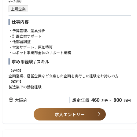
非公開
上場企業
仕事内容
・予算管理、差異分析
・計画立案サポート
・他部署調整
・営業サポート、原価積算
・ロボット事業部全体のサポート業務
求める経験 / スキル
【必須】
企画営業、経営企画など立案した企画を実行した経験をお持ちの方
【歓迎】
製造業での勤務経験
460
800
大阪府
想定年収
万円
~
万円
求人エントリー