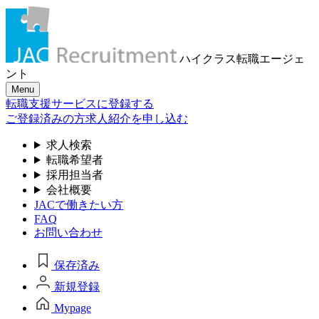
ハイクラス転職
エージェ
ント
Menu
転職支援サービスに登録する
ご登録済みの方
求人紹介を申し込む
求人検索
転職希望者
採用担当者
会社概要
JACで働きたい方
FAQ
お問い合わせ
保存済み
新規登録
Mypage