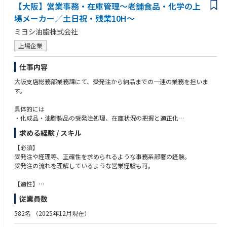
【大阪】営業事務・在庫管理～老舗食品・化学の上
場メーカー／土日祝・残業10H～
ミヨシ油脂株式会社
上場企業
仕事内容
大阪支店総務部業務課にて、受発注から納品までの一連の業務を担いま
す。
具体的には
・化成品・油脂製品の受発注処理、在庫状況の把握と適正化
・物流会社（ミヨシ物流）への輸送手配、委託先への発注や折衝、営業サ
求める経験 / スキル
ポートを担当
・自社工場（名古屋・神戸）への生産依頼や調整にも関与
【必須】
受発注や経理等、正確性を求められるような事務系部署の経験。
各工程で営業・生産・物流と連携し、納期遵守と安定供給を実現する役割
受発注の流れを理解しているような営業経験も可。
です。
将来的に、総務部を担うリーダーやマネジメント職としての活躍を期待し
【適性】
ます。
・正確かつ誠実に業務を遂行し、顧客及び関係部門と調整を行いながら適
従業員数
切に業務を完遂できる人物。
■日次業務
・常に業務効率化を意識し、改善改革を推進できる人物。
582名
（2025年12月現在）
受発注：化成品担当からお任せ。化成品・油脂製品の品目別に担当が分か