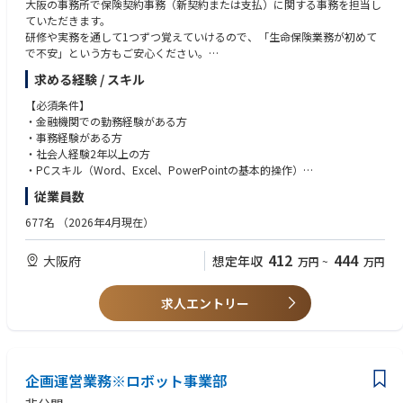
大阪の事務所で保険契約事務（新契約または支払）に関する事務を担当し
て独立しているため、営業職と対等な立場で納期に責任を持って業務を担
ていただきます。
当しております。
研修や実務を通して1つずつ覚えていけるので、「生命保険業務が初めて
また、顧客と直接コミュニケーションを取ることもあり、高いコミュニケ
で不安」という方もご安心ください。
ーション能力が求められます。
基本的には在宅勤務が多いため、働きやすい環境も魅力です。
求める経験 / スキル
具体的には…
そのため現在営業職を担当されている方で、ライフステージの変化に合わ
◇受付入力業務
せて働き方を変えたい方にもおすすめのポジションです。
【必須条件】
◇新契約査定業務
・金融機関での勤務経験がある方
◇保険金・給付金等の支払査定業務
本ポジションにおける社員クロストーク
・事務経験がある方
https://www.macnica.co.jp/recruit/recruiting_shinsotsu/crosstalk/intervi
・社会人経験2年以上の方
【求められる人物像】
ew07/
・PCスキル（Word、Excel、PowerPointの基本的操作）
・協調性があり、周囲の人のために自ら積極的に行動できる方。
従業員数
・物事を柔軟にとらえることができ、臨機応変な対応ができる方。
【尚可】
・仕事に対する責任感があり、正確な業務遂行ができる方。
・OAスキル（一般文書作成、Excel関数・集計・マクロ実務経験ある方）
677名
（2026年4月現在）
・好奇心が旺盛な方。
・保険事務経験
・安定して長く働きたい方。
412
444
大阪府
想定年収
万円
~
万円
求人エントリー
企画運営業務※ロボット事業部