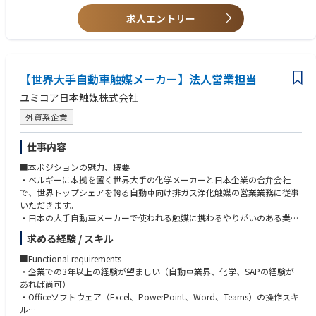
求人エントリー
【世界大手自動車触媒メーカー】法人営業担当
ユミコア日本触媒株式会社
外資系企業
仕事内容
■本ポジションの魅力、概要
・ベルギーに本拠を置く世界大手の化学メーカーと日本企業の合弁会社
で、世界トップシェアを誇る自動車向け排ガス浄化触媒の営業業務に従事
いただきます。
・日本の大手自動車メーカーで使われる触媒に携わるやりがいのある業務
です。
求める経験 / スキル
■製品
■Functional requirements
自動車向け排ガス浄化触媒
・企業での3年以上の経験が望ましい（自動車業界、化学、SAPの経験が
あれば尚可）
■Purpose of the job
・Officeソフトウェア（Excel、PowerPoint、Word、Teams）の操作スキ
監督者の指示に基づき、日本のOEM向け顧客のグローバル事業を安定的に
ル