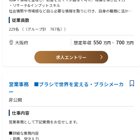
・リサーチ&インプットスキル
■事業部の強み
社会情勢や市場感など自ら必要な情報を取りに行き、自身の職務に活かし
当事業部では、全国半数超の自治体で全国シェアトップクラスの実績を強
た経験
従業員数
みに、行政や病院と協働。経営や財務など多角的な視点から、地域医療の
・企画構想と遂行力
計画を立てるだけでなく「実際の体制づくり（計画の実現）」まで一気通
課題や目的に対して、論点を整理して自ら考えた企画を提案して泥臭く遂
229名
（（グループ計 767名））
貫で支援できる総合力が強みです。
行できた経験
・医療業界 or コンサル業界での勤務経験
550
700
大阪府
想定年収
万円
~
万円
■組織構成
・コンサルティングチーム
■歓迎要件
・データ分析チーム
・病院経営に携わった経験（医事課・医療事務など）
求人エントリー
・業務プロセスチーム
・医療経営士の資格取得
・利害関係者間での調整力&交渉力のご経験
・医療提供体制に関するデータ分析、現状把握
・プレゼンテーションスキル・ファシリテーションスキル
・地域医療構想の実行支援資料
・病床再編のシミュレーション等の作成
営業事務 ■ブラシで世界を変える・ブラシメーカ
・医療機関・自治体
ー
・都道府県との協議や打合せ
非公開
・医療計画・再編計画などのストーリー設計と文書化
・住民説明や議会説明に向けた検討資料の作成支援
・社内外の専門家との連携
仕事内容
・チームマネジメント（経験に応じて）
営業事務として下記業務をお任せします。
■詳細な業務内容
・見積、受注入力