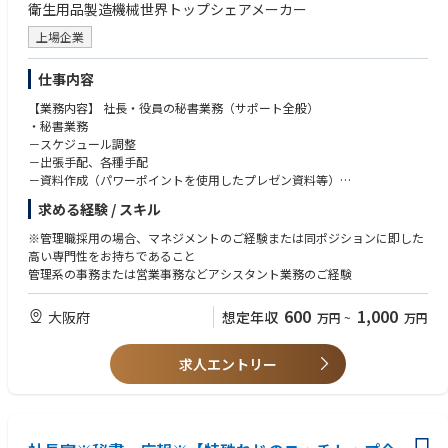
衛生用品製造機械世界トップシェアメーカー
上場企業
仕事内容
【業務内容】 社長・役員の秘書業務（サポート全般）
・秘書業務
－スケジュール調整
－出張手配、各種手配
－資料作成（パワーポイントを使用したプレゼン資料等）
－各種請求書処理等
求める経験 / スキル
・対顧客応対（含む海外顧客）
※将来的に、広報・IR業務・経営企画業務のサポートまで経験幅を広げて
※管理職採用の場合、マネジメントのご経験または同ポジションに即した
頂くことも可能です。
高い専門性をお持ちであること
管理系の事務または営業事務などアシスタント業務のご経験
600
1,000
大阪府
想定年収
万円
~
万円
求人エントリー