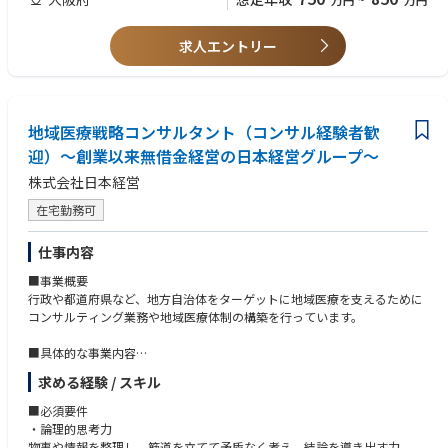
・データ分析チーム
・業務プロセスチーム
■歓迎要件
・行政文書（説明資料・答弁書・公表資料等）の作成経験がある方
求人エントリー
・医療経営士の資格取得
・医療提供体制に関するデータ分析、現状把握
・利害関係者間での調整力&交渉力のご経験
・地域医療構想の実行支援資料・病床再編のシミュレーション等の作成
・プレゼンテーションスキル
・医療機関・自治体・都道府県との協議や打合せ
・ファシリテーションスキル
・医療計画・再編計画などのストーリー設計と文書化
地域医療戦略コンサルタント（コンサル経験者歓
・住民説明や議会説明に向けた検討資料の作成支援
迎）～創業以来無借金経営の日本経営グループ～
・社内外の専門家との連携・チームマネジメント（経験に応じて）
株式会社日本経営
在宅勤務可
仕事内容
■事業概要
行政や都道府県など、地方自治体をターゲットに地域医療を支えるために
コンサルティング業務や地域医療体制の構築を行っています。
■具体的な事業内容
・地域医療構想の推進、体制構築
求める経験 / スキル
・医療ビックデータの調査、分析
・医療機能の再編、連携、分化
■必須要件
・行政、厚労省へのアドバイザリー
・論理的思考力
・地域医療構想に関する各種講演
物事や情報を整理し、筋道を立てて矛盾なく考え、結論を導き出す力