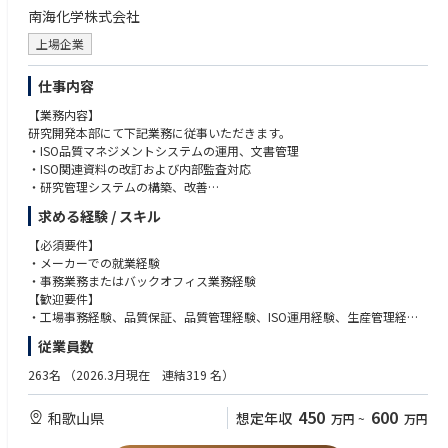
南海化学株式会社
上場企業
仕事内容
【業務内容】
研究開発本部にて下記業務に従事いただきます。
・ISO品質マネジメントシステムの運用、文書管理
・ISO関連資料の改訂および内部監査対応
・研究管理システムの構築、改善
・DX推進および業務効率化施策の企画運営
求める経験 / スキル
・外部ベンダーとの折衝
・大学との共同研究契約窓口業務
【必須要件】
・研究所内の各種事務業務
・メーカーでの就業経験
・事務業務またはバックオフィス業務経験
【歓迎要件】
・工場事務経験、品質保証、品質管理経験、ISO運用経験、生産管理経
験、業務改善やDX推進経験
従業員数
263名
（2026.3月現在 連結319 名）
450
600
和歌山県
想定年収
万円
~
万円