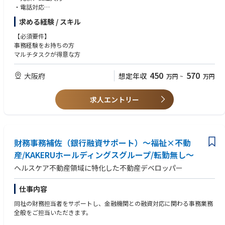
・電話対応
・案件進捗フォロー
求める経験 / スキル
・外勤営業と連携し、商社・販売店担当者のフォロー
※地域担当制
【必須要件】
※数字目標有
事務経験をお持ちの方
その他、社内の取り組みや委員会、プロジェクトへの参画 など
マルチタスクが得意な方
450
570
大阪府
想定年収
万円
~
万円
求人エントリー
財務事務補佐（銀行融資サポート）～福祉×不動
産/KAKERUホールディングスグループ/転勤無し～
ヘルスケア不動産領域に特化した不動産デベロッパー
仕事内容
同社の財務担当者をサポートし、金融機関との融資対応に関わる事務業務
全般をご担当いただきます。