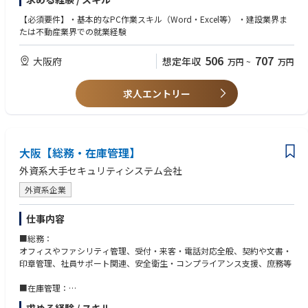
【仕事内容】
6. 当部門は、EOPまでの全顧客関係・訪問・報告の管理・計画を支援す
建設コンサルタントの同社にて、官公庁等に対して案件受注を目的とした
る。
【必須要件】・基本的なPC作業スキル（Word・Excel等） ・建設業界ま
入札・見積り対応等をお任せ致します。
7. 当部門はOEMメーカーおよび缶詰メーカーに対する適切な与信枠の設定
たは不動産業界での就業経験
PCを使った業務が多くなり、基本的には内勤業務となります。
を支援し、売掛金回収の最終責任を負う。
【具体的には】
8. 当部門は顧客満足度、市場動向、技術トレンド、競合状況を監視する。
506
707
大阪府
想定年収
万円
~
万円
主にはHP等で随時更新される近畿エリアの各官公庁の主に土木設計に対し
て、入札業務をお任せ致します。入札には指定書式があるためそれに沿っ
て資料作成を行っていただきます。入札に際し、工事金額の見積りの作成
求人エントリー
や、官公庁に対しての資料提出等も行っていただきます。案件に入札し、
同社で受注することがミッションとなります。(ノルマはありません。)
大阪【総務・在庫管理】
外資系大手セキュリティシステム会社
外資系企業
仕事内容
■総務：
オフィスやファシリティ管理、受付・来客・電話対応全般、契約や文書・
印章管理、社員サポート関連、安全衛生・コンプライアンス支援、庶務等
■在庫管理：
セキュリティやＡＶ機器・部材等の入出庫管理、定期棚卸、記録、差異管