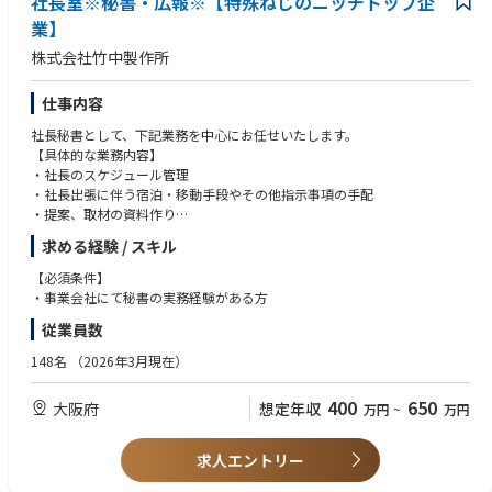
社長室※秘書・広報※【特殊ねじのニッチトップ企
業】
株式会社竹中製作所
仕事内容
社長秘書として、下記業務を中心にお任せいたします。
【具体的な業務内容】
・社長のスケジュール管理
・社長出張に伴う宿泊・移動手段やその他指示事項の手配
・提案、取材の資料作り
求める経験 / スキル
またご入社後は、社外PRのため下記広報業務も段階的に従事いただきたい
と考えております。
【必須条件】
・各種プレスリリース、メディア等からの取材対応、社内調整
・事業会社にて秘書の実務経験がある方
従業員数
秘書業務のみならず広報業務についても幅広くチャレンジいただける環境
がございます。
148名
（2026年3月現在）
400
650
大阪府
想定年収
万円
~
万円
求人エントリー