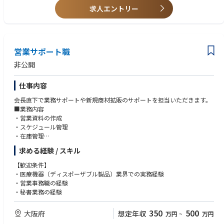
求人エントリー
営業サポート職
非公開
仕事内容
会長直下で業務サポートや新規商材拡販のサポートを担当いただきます。
■業務内容
・営業資料の作成
・スケジュール管理
・在庫管理
その他付随する業務を担当いただきます。
求める経験 / スキル
【歓迎条件】
・医療機器（ディスポーザブル製品）業界での実務経験
・営業事務職の経験
・秘書業務の経験
350
500
大阪府
想定年収
万円
~
万円