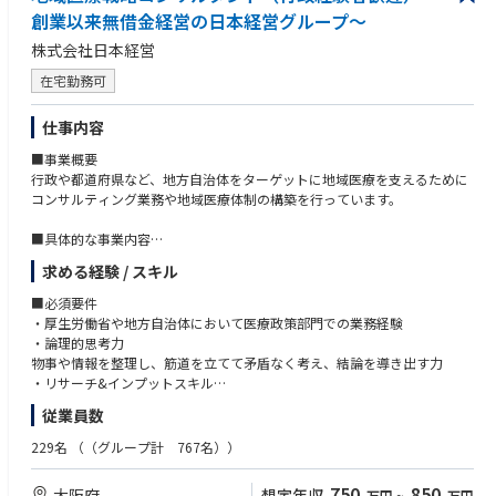
創業以来無借金経営の日本経営グループ～
株式会社日本経営
在宅勤務可
仕事内容
■事業概要
行政や都道府県など、地方自治体をターゲットに地域医療を支えるために
コンサルティング業務や地域医療体制の構築を行っています。
■具体的な事業内容
・地域医療構想の推進、体制構築
求める経験 / スキル
・医療ビックデータの調査、分析・医療機能の再編、連携、分化
・行政、厚労省へのアドバイザリー・地域医療構想に関する各種講演
■必須要件
・厚生労働省や地方自治体において医療政策部門での業務経験
■事業部の強み
・論理的思考力
当事業部では、全国半数超の自治体で全国シェアトップクラスの実績を強
物事や情報を整理し、筋道を立てて矛盾なく考え、結論を導き出す力
みに、行政や病院と協働。経営や財務など多角的な視点から、地域医療の
・リサーチ&インプットスキル
計画を立てるだけでなく「実際の体制づくり（計画の実現）」まで一気通
社会情勢や市場感など自ら必要な情報を取りに行き、自身の職務に活かし
従業員数
貫で支援できる総合力が強みです。
た経験
・企画構想と遂行力
229名
（（グループ計 767名））
■組織構成
課題や目的に対して、論点を整理して自ら考えた企画を提案して泥臭く遂
・コンサルティングチーム
行できた経験
750
850
大阪府
想定年収
万円
~
万円