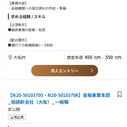
【業務内容】
・金融機関への提出資料の作成・準備
・融資申請に関する各種書類の取りまとめ
求める経験 / スキル
・不動産開発・建築プロジェクトごとの進捗管理
・物件の取得、着工、上棟、竣工など各工程における融資実行タイミング
【必須条件】
の管理
■融資業務の経験・知見
・関係部署との連携およびスケジュール調整
・財務担当者への進捗報告・情報共有
【歓迎要件】
・その他、財務関連の事務サポート業務
■銀行での勤務経験3・4年目
■不動産業界での勤務経験
融資業務そのものを担当するというよりも、財務担当者が円滑に業務を進
450
550
大阪府
想定年収
万円
~
万円
められるようサポートし、各案件の資金調達スケジュールを管理するポジ
ションです。
求人エントリー
【N20-50103705・N20-50103706】金融事業本部
_相続新会社（大阪）_一般職
非公開
上場企業