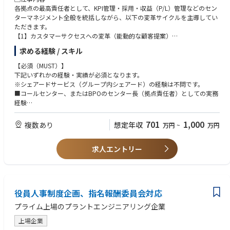
会は今後さらに増えていきます。
各拠点の最高責任者として、KPI管理・採用・収益（P/L）管理などのセン
ターマネジメント全般を統括しながら、以下の変革サイクルを主導してい
■プロダクトの強み
ただきます。
UMUは単なる学習ツールに留まらず、AIやチャットボットを活用し、パー
【1】カスタマーサクセスへの変革（能動的な顧客提案）
ソナライズされたコーチングや学習コンテンツを提供。
営業活動に同行し、現場視点から顧客の潜在課題やニーズを特定します。
個人の学びを最大化し、最終的には企業の生産性や売上に直結する仕組み
求める経験 / スキル
AIとヒトを組み合わせたプロセス改善やDXをプロアクティブに提案し、顧
です。
客の事業成長（サクセス）を支援します。
【必須（MUST）】
国内最大級のSaaSレビューサイト「ITreview」では約5,000製品中1位を獲
下記いずれかの経験・実績が必須となります。
得。
【2】戦略的なコストコントロール（収益性の極大化）
※シェアードサービス（グループ内シェアード）の経験は不問です。
現在グローバル2億人超、日本国内で28,000社以上が利用するまでに成長
拠点のP/L責任を持ち、生産性向上と業務効率化を徹底します。
■コールセンター、またはBPOのセンター長（拠点責任者）としての実務
しています。
次世代型の収益モデル（BPaaS、成果報酬など）へのスムーズな現場移行
経験
とコストマネジメントの強化を担います。
■既存のオペレーションを改善・再構築し、成果を出した経験
■特色
■AIやITツールを活用した業務効率化、または顧客への提案経験
フラットな組織で役職に縛られず、挑戦する人がリーダーになれる文化が
701
1,000
複数あり
想定年収
万円
~
万円
【3】現場のリスキリングとAI戦略の実装
あります。
「AI戦略統括部」と連携し、業務運用コスト削減を見据えた技術検証な
【応募資格：歓迎】
自ら手を挙げてチャレンジし、影響範囲を広げていける環境です。
ど、最新のAIプロセスを現場へ導入します。
求人エントリー
■300名同等の大規模拠点のマネジメント経験
同時に、現場スタッフやSVを「能動的なDX提案者」へと進化させるトレ
■BPOベンダー側でのプリセールス・新規案件の垂直立ち上げ経験
ーニングを指揮します。
■変化の多い環境を楽しみ、既存の枠組みに捉われず「新しい基準」を創
ることに情熱をお持ちの方
▢本ポジションで得られる経験
役員人事制度企画、指名報酬委員会対応
【1】BPO業界の構造変革をリードする経験
「AI時代のBPOはどうあるべきか」という問いに対し、自ら答えを出し、
プライム上場のプラントエンジニアリング企業
組織を動かす醍醐味があります。
上場企業
【2】経営直結の大きな裁量