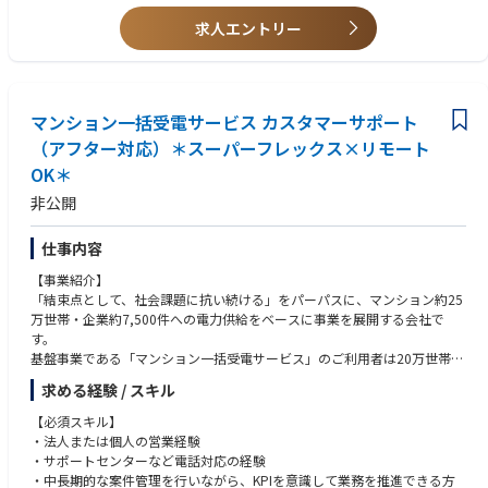
■上場企業（製造業など）の秘書業務経験者
求人エントリー
■日常会話レベル以上の英語力
マンション一括受電サービス カスタマーサポート
（アフター対応）＊スーパーフレックス×リモート
OK＊
非公開
仕事内容
【事業紹介】
「結束点として、社会課題に抗い続ける」をパーパスに、マンション約25
万世帯・企業約7,500件への電力供給をベースに事業を展開する会社で
す。
基盤事業である「マンション一括受電サービス」のご利用者は20万世帯を
超え、今後もさらなる増加が見込まれています。
求める経験 / スキル
【仕事概要】
【必須スキル】
マンション一括受電サービスをご利用中のお客さま（管理会社・管理組
・法人または個人の営業経験
合）のアフター対応をご担当いただきます。
・サポートセンターなど電話対応の経験
お客さまのご要望やお困りごとを丁寧に伺い、適切なソリューションをご
・中長期的な案件管理を行いながら、KPIを意識して業務を推進できる方