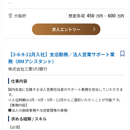
提案し、長期的な信頼関係を築く重要な役割です。
【歓迎スキル】
【業務内容】
・顧客に寄り添うだけでなく、根本的な問題解決に向けて論理的にアプロ
450
600
大阪府
想定年収
万円
~
万円
・BtoB（管理会社・管理組合）からのお問い合わせ対応
ーチできる方
・契約満了に伴う更新提案業務
・スタートアップやベンチャー気質のある環境で、スピーディーな変化を
・法令に基づく停電点検や設備点検の調整業務
求人エントリー
楽しめる方
・適切な顧客管理のためのデータ収集業務
・指示を待つのではなく、自ら課題を見つけて改善に向けたアクションを
起こせる方
【ポジションの魅力】
BtoB対応が中心ですが、BtoC対応も一部発生するため、お客さまと接す
【求める人物像】
【3-6-9-12月入社】支店勤務／法人営業サポート業
るプロフェッショナルとして、営業やカスタマーサポート領域でキャリア
・仕事をやりきる意識が強い方
を築くことができます。
務（RMアシスタント）
・厳しいご意見にも冷静かつ前向きに対応できる方
お客さまと直接関わることでニーズを把握できるため、様々な部門にチャ
・様々な対応が発生するため、自身で学ぶ成長意欲が高い方
株式会社三菱UFJ銀行
レンジした際にも役立ちます。
---------------
仕事内容
【選考フロー】
国内支店に在籍する法人営業担当者のサポート業務を担当していただきま
書類選考
す。
▼
※入社時期は3月・6月・9月・12月からご選択いただくことが可能です。
■一次面接
【業務内容】
担当：ジェネラルマネージャー
■法人の融資事務や与信管理等の事務
実施形式：対面もしくはオンライン
■メールや電話等によるお客さまとの折衝（一部外訪も有）
実施時間：60分
求める経験 / スキル
■行内関係各部との連携
▼
【必須】
■二次面接