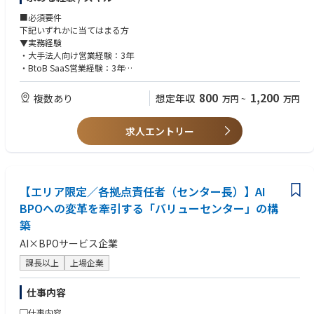
■仕事内容
・UMU導入前のオンボーディング（サービス勉強会の開催など）
■必須要件
・導入後の顧客への活用支援、コンテンツ作成・編集、問い合わせ対応
下記いずれかに当てはまる方
・契約更新やアカウント追加などの拡張提案
▼実務経験
・顧客課題に合わせたオプション機能や活用方法の提案（アップセル・ク
・大手法人向け営業経験：3年
ロスセル・学習設計コンサルティング）
・BtoB SaaS営業経験：3年
・他部署展開を含めた利用促進活動
・研修・コンサル業界経験：3年
・マーケティング・サポート・プロダクト開発チームと連携し、顧客接点
研修の営業や、教育施策設計や、営業特化型専門コンサルティングなど
800
1,200
複数あり
想定年収
万円
~
万円
を増やし価値を最大化する取り組み
■歓迎要件
■ポジションの魅力
求人エントリー
・エンタープライズ領域で大きな裁量とスピード感を持って挑戦できる
・エンタープライズ企業への営業経験
UMUは年次に関係なく、大手企業への提案機会があります。大規模アカウ
・SaaS企業での業務経験
ントへの深耕や課題解決に、早期からチャレンジしキャリアを加速できま
・人材開発／組織開発領域での業務経験
す。
・中国語／英語を活用したビジネス経験
【エリア限定／各拠点責任者（センター長）】AI
・IT業界でのコンサルティング営業経験
・顧客の変革を最前線で支援し、ビジネスインパクトを実感できる
BPOへの変革を牽引する「バリューセンター」の構
・教育／研修サービスでのコンサルティング営業経験
提供価値がデータや数字で可視化されるため、顧客の成功を近くで見なが
築
ら、強い手応えを感じられる環境です。
AI×BPOサービス企業
課長以上
上場企業
■取引実績
製薬・金融・製造・小売・教育サービスなど、主に従業員1,000名以上の
仕事内容
エンタープライズ企業を中心に導入が拡大中。
業界問わず、社員の学びやAIリテラシーは喫緊の経営課題であり、提案機
▢仕事内容