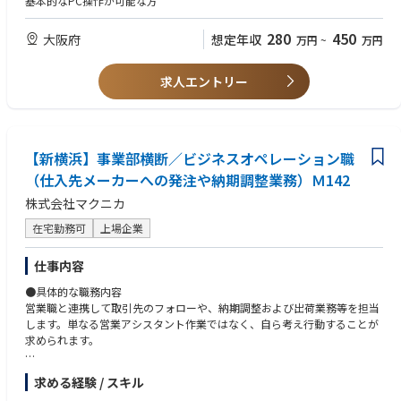
基本的なPC操作が可能な方
しています。本ポジションには、役員秘書機能および取締役会周辺業務の
・その他、営業部門に付随する事務業務
立上げ・確立を中心的に担っていただくことを期待しています。
280
450
大阪府
想定年収
万円
~
万円
◆配属先の課・チームの人数や雰囲気
プロジェクト推進室は、新会社Aratasの独立に伴い必要となるコーポレー
求人エントリー
ト機能を立ち上げる少数精鋭の組織です。
役員秘書、取締役会運営支援、広報、全社横断プロジェクト推進など、経
営に近い領域を担うため、スピード感、主体性、正確性、関係者調整力が
求められます。
【新横浜】事業部横断／ビジネスオペレーション職
一方で、立上げフェーズのため、固定化された業務だけをこなすのではな
く、必要な仕組みを自ら考え、関係者を巻き込みながら形にしていくこと
（仕入先メーカーへの発注や納期調整業務）Ｍ142
ができます。経営陣や関係部門との距離が近く、会社の変革を肌で感じな
株式会社マクニカ
がら働ける環境です。
在宅勤務可
上場企業
仕事内容
●具体的な職務内容
営業職と連携して取引先のフォローや、納期調整および出荷業務等を担当
します。単なる営業アシスタント作業ではなく、自ら考え行動することが
求められます。
今回の募集は、上記に加えチームリーダーとしてメンバーを取りまとめて
求める経験 / スキル
いただきます。