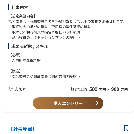
仕事内容
各エリアの最高責任者として、独自の地域特性を活かしたセンター運営や
【想定業務内容】
組織創りに携わることができます。
指名委員会・報酬委員会の事務局担当として以下の業務をお任せします。
・取締役会の構成の検討、取締役の選任基準の検討
【3】最先端AI/DX × オペレーションの知見
・取締役と執行役員の指名と解任の方針検討
・執行役員のサクセッションプランの検討
AI/DXのプロフェッショナルであるAI戦略統括部と共に、次世代のオペレー
・取締役と執行役員の報酬内容の決定方針の検討
ション体制を構築するスキルが身につきます。
求める経験 / スキル
・取締役と執行役員の株主総会に提案する報酬議案の原案検討
・取締役と執行役員の個人別報酬内容の検討
▢将来のキャリアパス
【必須】
etc...
各センターでの実績や変革への貢献度、意欲次第で、以下のようなステッ
・人事制度企画経験
※組織図全体感や詳細の業務などについては面談時に加えてご説明させて
プアップが可能です。
いただきます。
年功序列ではなく、意思と成果を出した人材が正当に評価され、早期に重
【歓迎】
要なポジションへ登用される文化です。
・指名委員会や報酬委員会関連業務の経験
・役員報酬制度、サクセッションプラン、役員向け研修などの経験
■統括センター長：複数拠点を束ね、エリア全体の戦略・P/Lを統括
500
900
大阪府
想定年収
万円
~
万円
■部長（ディレクター）：部門全体のトップとして事業を牽引
■経営幹部：全社の経営戦略・事業戦略の策定へ参画
求人エントリー
【社長秘書】