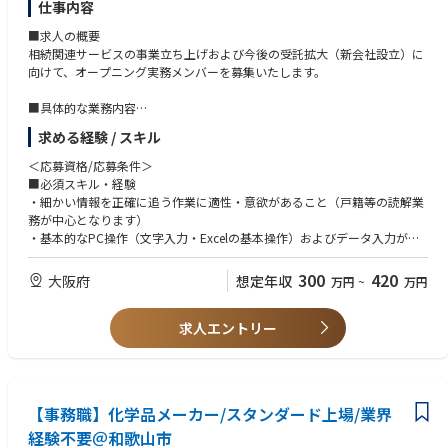
仕事内容
■求人の概要
相続関連サービスの事業立ち上げおよび今後の受託拡大（新会社設立）に
向けて、オープニング実務メンバーを募集いたします。
■具体的な業務内容
・市区町村役場等への戸籍謄本、除籍謄本、改製原戸籍等の請求および収
求める経験 / スキル
集
・収集した戸籍の確認、相続人の特定および不足戸籍の確認
＜応募資格/応募条件＞
・相続関係説明図の作成
■必須スキル・経験
・法定相続情報一覧図の作成支援
・細かい情報を正確に追う作業に適性・意欲があること（戸籍等の読解業
・司法書士、行政書士等の士業専門家との連携および進捗管理
務が中心となります）
・金融機関における相続関連事務の受託業務
・基本的なPC操作（文字入力・Excelの基本操作）およびデータ入力がで
・金融機関内で行うオンサイト業務および当社拠点で行うオフサイト業務
きること
・相続手続に必要となる書類の確認、データ入力、案件管理および照会対
・専門家・外部担当者と丁寧にやり取りできるコミュニケーション力
300
420
大阪府
想定年収
万円
~
万円
応
■歓迎スキル・経験
求人エントリー
・戸籍（謄本・除籍・改製原戸籍）の読解、相続関係の把握経験
・司法書士／行政書士事務所、金融機関の相続手続き部門等での実務経験
・相続・信託・不動産関連の知識
【事務職】化学品メーカー/スタンダード上場/業界
経験不要＠和歌山市