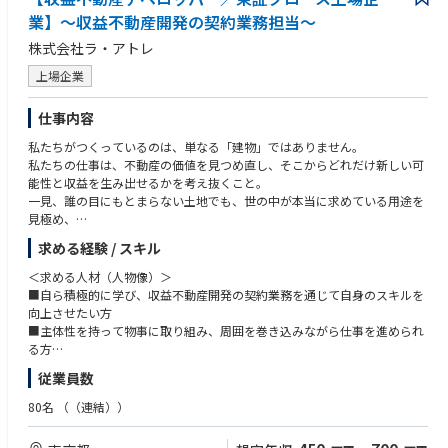
冷静に原因を分析できる思考を持ち合わせている
業】～収益不動産開発の契約業務担当～
・確実性、再現性を重視した慎重な性格の持ち主
株式会社ラ・アトレ
上場企業
仕事内容
私たちがつくっているのは、単なる「建物」ではありません。
私たちの仕事は、不動産の価値を見つめ直し、そこからどれだけ新しい可
能性と収益を生み出せるかを考え抜くこと。
一見、誰の目にもとまらない土地でも、世の中が本当に求めている用途を
見極め、
デザイン・機能・話題性を掛け合わせることで、その場所に新しい価値と
求める経験 / スキル
息吹を吹き込んでいきます。
＜求める人材（人物像）＞
「この場所をどう活かすか」「どんな空間をつくりたいか」「どんな人に
■自ら積極的に学び、収益不動産開発の契約業務を通じて自身のスキルを
使ってもらいたいか」──
向上させたい方
■主体性を持って物事に取り組み、周囲を巻き込みながら仕事を進められ
ひとつひとつのプロジェクトに、担当者の想いと感性が込められていま
る方
す。
従業員数
それが、ラ・アトレの開発スタイルです。
＜必須要件＞
■宅地建物取引士資格保有者
80名
（（連結））
入社後は、当社のプロジェクトサポートグループに所属していただき、収
■不動産業界での契約業務の経験をお持ちの方
益不動産の企画開発担当者と密接に関わりながら、以下の業務を中心にご