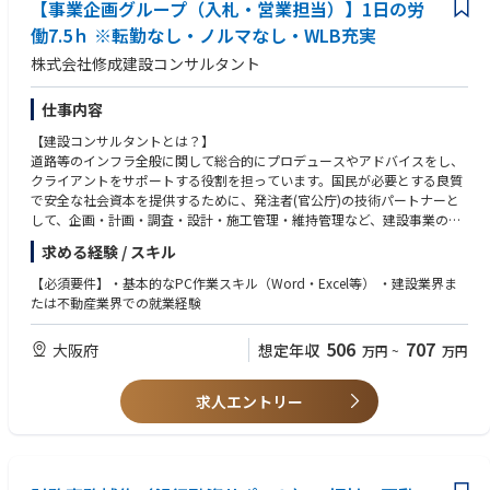
【事業企画グループ（入札・営業担当）】1日の労
働7.5ｈ ※転勤なし・ノルマなし・WLB充実
株式会社修成建設コンサルタント
仕事内容
【建設コンサルタントとは？】
道路等のインフラ全般に関して総合的にプロデュースやアドバイスをし、
クライアントをサポートする役割を担っています。国民が必要とする良質
で安全な社会資本を提供するために、発注者(官公庁)の技術パートナーと
して、企画・計画・調査・設計・施工管理・維持管理など、建設事業の全
般にわたって幅広い業務を行っています。
求める経験 / スキル
【仕事内容】
建設コンサルタントの同社にて、官公庁等に対して案件受注を目的とした
【必須要件】・基本的なPC作業スキル（Word・Excel等） ・建設業界ま
入札・見積り対応等をお任せ致します。
たは不動産業界での就業経験
PCを使った業務が多くなり、基本的には内勤業務となります。
【具体的には】
506
707
大阪府
想定年収
万円
~
万円
主にはHP等で随時更新される近畿エリアの各官公庁の主に土木設計に対し
て、入札業務をお任せ致します。入札には指定書式があるためそれに沿っ
て資料作成を行っていただきます。入札に際し、工事金額の見積りの作成
求人エントリー
や、官公庁に対しての資料提出等も行っていただきます。案件に入札し、
同社で受注することがミッションとなります。(ノルマはありません。)