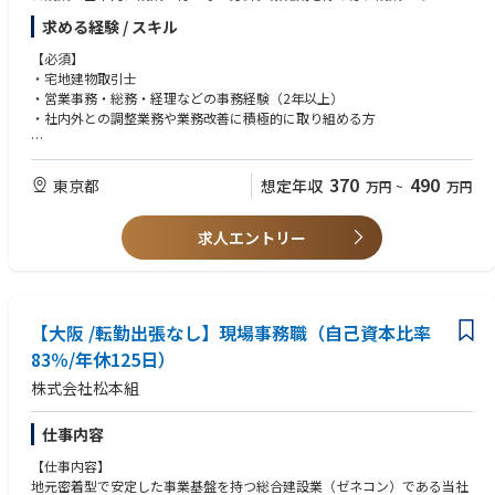
1日30分～1時間程度。プライベートで予定のある日などは優先的に定時で
求める経験 / スキル
帰れるよう配慮し合う風土です。
★時短勤務可能です！ご家族の都合で時間に制約のある方も歓迎！
【必須】
※条件によって契約社員のご契約となる場合もございます。
・宅地建物取引士
・営業事務・総務・経理などの事務経験（2年以上）
・社内外との調整業務や業務改善に積極的に取り組める方
【歓迎】
明るい対応のできる方、丁寧な対応のできる方歓迎
370
490
東京都
想定年収
万円
~
万円
【求める人物像】
求人エントリー
長期的にキャリアを築きたい方 チームワークを大切にし、周囲と協力で
きる方、与えられた仕事をこなすだけでなく、自ら気遣いや状況を把握
し、サポートできる方。ホスピタリティの高い方。
※営業部や経理、開発チームなど、他部署のメンバーとも頻繁に連携が発
生します
【大阪 /転勤出張なし】現場事務職（自己資本比率
83％/年休125日）
株式会社松本組
仕事内容
【仕事内容】
地元密着型で安定した事業基盤を持つ総合建設業（ゼネコン）である当社