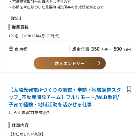
・売買書類作成（売買契約書及び重要事項説明書等の契約付随書類）
・宅地建物取引士の資格をお持ちの方
・顧客への重要事項説明
・各種法令に基づいた重要事項説明書の作成経験がある方
・書類管理
・顧客情報のデータ入力
【歓迎】
・不動産業界での就業経験3年以上
従業員数
◆業務や組織の改善を積極的に行える環境◆
・重要事項説明の経験がある方
現状の業務の見直しや改善案など、自分の意見や考えを自由に提案するこ
121名
（※2026年4月1日時点）
とができます。既存の枠にとらわれない、新しい取り組みに挑戦できる環
【求める人物像】
境です。
・臨機応変に対応できる方
350
500
東京都
想定年収
万円
~
万円
組織運営やチーム作りにも積極的に関わることができるので、自分自身も
・他部署と連携を取りながら、協働意識を持って業務を進められる方
成長していくことができます。
求人エントリー
【太陽光発電所づくりの調査・申請・地域調整スタ
ッフ_不動産開発チーム】フルリモート/WLB重視/
子育て経験・地域活動を活かせる仕事
しろくま電力株式会社
仕事内容
【お任せしたい業務】