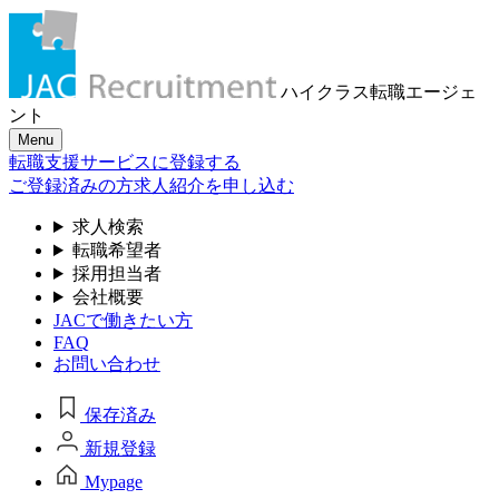
ハイクラス転職
エージェ
ント
Menu
転職支援サービスに登録する
ご登録済みの方
求人紹介を申し込む
求人検索
転職希望者
採用担当者
会社概要
JACで働きたい方
FAQ
お問い合わせ
保存済み
新規登録
Mypage