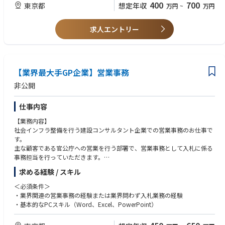
400
700
東京都
想定年収
万円
~
万円
（具体的には、見積もり作成、注文書作成、発注指示、契約書締結、その
他受発注に伴う事務業務全般）
・新人教育及び、営業アシスタント内の派遣社員フォロー
求人エントリー
・業務フローの整備や、業務効率化施策の検討と実行
【業界最大手GP企業】営業事務
非公開
仕事内容
【業務内容】
社会インフラ整備を行う建設コンサルタント企業での営業事務のお仕事で
す。
主な顧客である官公庁への営業を行う部署で、営業事務として入札に係る
事務担当を行っていただきます。
求める経験 / スキル
公共事業の発注は、官公庁が実施する入札競争により事業者が決定されま
す。
＜必須条件＞
日々発信される公共事業の入札情報を取得し、参加する案件への入札書類
・業界関連の営業事務の経験または業界問わず入札業務の経験
や受注した案件の契約関連の書類を作成します。
・基本的なPCスキル（Word、Excel、PowerPoint）
【具体的には】