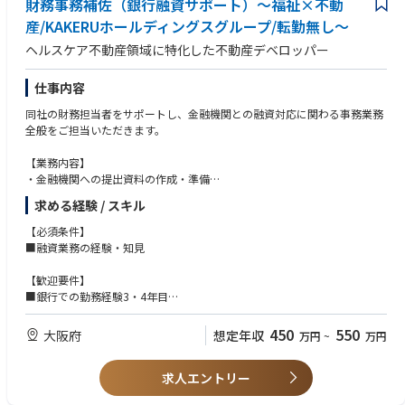
財務事務補佐（銀行融資サポート）～福祉×不動
産/KAKERUホールディングスグループ/転勤無し～
ヘルスケア不動産領域に特化した不動産デベロッパー
仕事内容
同社の財務担当者をサポートし、金融機関との融資対応に関わる事務業務
全般をご担当いただきます。
【業務内容】
・金融機関への提出資料の作成・準備
・融資申請に関する各種書類の取りまとめ
求める経験 / スキル
・不動産開発・建築プロジェクトごとの進捗管理
・物件の取得、着工、上棟、竣工など各工程における融資実行タイミング
【必須条件】
の管理
■融資業務の経験・知見
・関係部署との連携およびスケジュール調整
・財務担当者への進捗報告・情報共有
【歓迎要件】
・その他、財務関連の事務サポート業務
■銀行での勤務経験3・4年目
■不動産業界での勤務経験
融資業務そのものを担当するというよりも、財務担当者が円滑に業務を進
450
550
大阪府
想定年収
万円
~
万円
められるようサポートし、各案件の資金調達スケジュールを管理するポジ
ションです。
求人エントリー