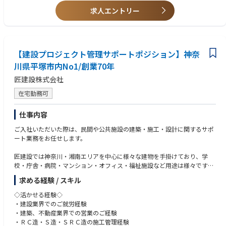
求人エントリー
【建設プロジェクト管理サポートポジション】神奈
川県平塚市内No1/創業70年
匠建設株式会社
在宅勤務可
仕事内容
ご入社いただいた際は、民間や公共施設の建築・施工・設計に関するサポ
ート業務をお任せします。
匠建設では神奈川・湘南エリアを中心に様々な建物を手掛けており、学
校・庁舎・病院・マンション・オフィス・福祉施設など用途は様々です。
（官公庁物件30%、民間物件70%）
求める経験 / スキル
建築一式工事の施工を中心とした総合建設業で商圏として、平塚地区をは
じめ、神奈川県内での施工を行っております。神奈川県および平塚市内に
◇活かせる経験◇
て、建築一式でAランクを取得しております。
・建設業界でのご就労経験
・建築、不動産業界での営業のご経験
◆物件詳細
・ＲＣ造・Ｓ造・ＳＲＣ造の施工管理経験