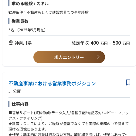
求める経験 / スキル
＜会社・求人の魅力＞
〇会社の魅力：当社は会社設立46年目、ゼネコン・設計会社・不動産会
歓迎条件：不動産もしくは建設業界での事務経験
社・ハウスメーカー等各取引先と太いパイプがあり安定した事業基盤があ
従業員数
ります。会社としての長い歴史と各取引様と柔軟にコミュニケーションを
とり、相手が何を望み何を考えているかを常に考え抜くことを大切にして
5名
（2025年5月現在）
いるおり、多くのクライアントから選ばれております
400
500
神奈川県
想定年収
万円
~
万円
求人エントリー
不動産事業における営業事務ポジション
非公開
仕事内容
■営業サポート(資料作成/データ入力/各種手配/電話応対/コピー・ファッ
クス・ファイリング)
★教育：ＯＪＴにより、ご経験が豊富でなくても実際の業務の中で覚えて
頂ける環境にあります。
★残業：基本的に残業は行わない方針。繁忙期を除けば、残業はあっても