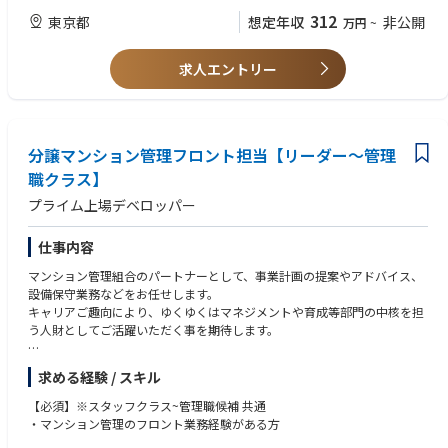
※建設コンサルとは※
（スピーキングはできなくて問題なし）
312
東京都
想定年収
非公開
万円
~
公共のインフラストラクチャー、道路や橋、ダム、堤防、港湾、空港、上
※英語スキルについては、国内要員対応の場合は、英語スキル不要です
下水道などの計画・調査・設計など国や自治体に対し技術コンサルティン
が、配属部署によって海外要員の方を対応する場合は日本語が話せない方
グを行う企業です。
求人エントリー
がいらっしゃるため、契約書などを英文でお渡しする場合もございますの
公共工事において、設計・施工分離の原則があり、設計者と施工者は分離
で、英文の読み書きができる方はより歓迎しております。
されており、設計を行うが建設コンサルタント、施工を行うのがゼネコン
になります。
分譲マンション管理フロント担当【リーダー～管理
職クラス】
プライム上場デベロッパー
仕事内容
マンション管理組合のパートナーとして、事業計画の提案やアドバイス、
設備保守業務などをお任せします。
キャリアご趣向により、ゆくゆくはマネジメントや育成等部門の中核を担
う人財としてご活躍いただく事を期待します。
【具体的な職務内容】
求める経験 / スキル
●マンション管理組合への企画、提案、運営アドバイス
●予算の作成・総会、理事会の出席など
【必須】※スタッフクラス~管理職候補 共通
●現場に常駐しているサポートスタッフとの連絡業務
・マンション管理のフロント業務経験がある方
●管理職の場合は、上記に加えメンバーのマネジメント