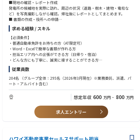
■現地の確認・レポート作成
発電所の候補地を実際に訪れ、周辺の状況（道路・樹木・建物・電柱な
ど）を写真撮影しながら確認。帰社後にレポートとしてまとめます。
■ 書類の作成・役所への申請
農地転用などの申請書類を作成し、担当窓口に提出・相談。Wordや Excel
求める経験 / スキル
が使えれば大丈夫です。
■ 地主さん・近隣の方への説明・お願い
【必須条件】
発電所の建設にあたって、敷地に関係する地主さんや近くにお住まいの方
・普通自動車免許をお持ちの方（AT限定可）
へ事業の説明を行い、ご理解・ご協力をお願いします。「丁寧に話すこ
・Word・Excelで簡単な書類が作れる方
と」が何より大切な場面です。
・担当エリア内への出張ができる方（日帰り・宿泊）
■ 自治会・行政との調整
・どんな方にも丁寧に、誠実に接することができる方
地域の自治会長さんや市区町村の担当者と、進め方について相談・確認を
従業員数
行います。
【歓迎条件】
■ 住民説明会のサポート・運営
・不動産・建設・エネルギー関連でのお仕事経験
204名
（グループ全体：295名（2026年3月現在）※業務委託、派遣、パ
説明会の会場手配や当日の進行補助、議事録の作成なども担当します。
・役所や地域の団体とのやり取り経験
ート・アルバイト含む）
・窓口業務、営業補佐、クレーム対応などの経験（業種不問）
【担当エリア】
・宅地建物取引士・行政書士などの資格
600
800
想定年収
万円
~
万円
・福岡県福岡市
・鹿児島県鹿児島市
※ PTA活動・自治会・地域のボランティアなど、地域コミュニティとの関
・香川県高松市
わりがある方も歓迎します。
求人エントリー
・広島県広島市
・北海道釧路市
～求める人物像～
・相手の話をしっかり聞いて、気持ちに寄り添いながら伝えられる方
・「ちょっと面倒だな」という場面でも、まずやってみようと動ける方
ハワイ不動産事業セールスサポート担当
・反対意見にも、焦らず・穏やかに向き合える方