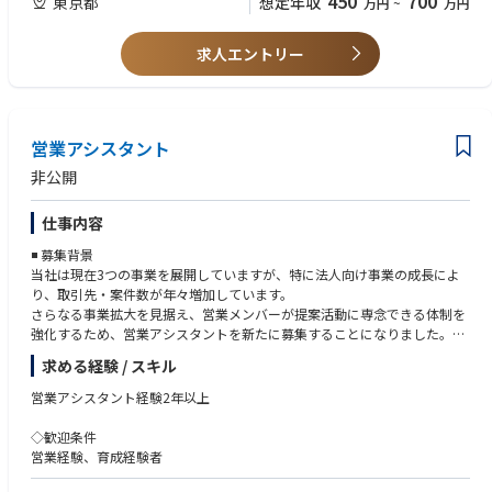
450
700
東京都
想定年収
万円
~
万円
担当いただきます。
様々なアセットの収益不動産開発や土地開発事業の一連の契約業務を通じ
求人エントリー
て、契約法務のスキルアップを図るとともに、不動産のプロフェッショナ
ルを目指すことができる仕事です。
【具体的な業務内容】
＜契約・決済関連＞
営業アシスタント
■売買契約書の作成及びそれに付随する作業（開発担当との打合せ、特約
非公開
作成等）
■重要事項説明書の作成及びそれに付随する作業（資料収集、物件確認、
仕事内容
役所調査等）
■契約・決済に関する書類作成（清算書、請求書、領収書等）
◾️ 募集背景
■開発担当のサポート（関係者とのメール対応、社内調整、製本等）
当社は現在3つの事業を展開していますが、特に法人向け事業の成長によ
■契約データ作成、書類保管
り、取引先・案件数が年々増加しています。
さらなる事業拡大を見据え、営業メンバーが提案活動に専念できる体制を
＜その他＞
強化するため、営業アシスタントを新たに募集することになりました。
■社内稟議書の受付・内容精査
営業チームを支えながら、会社の成長を実感できるポジションです。
■社内会議の運営事務局
求める経験 / スキル
組織づくりにも関わりながら、長く活躍していただける方をお迎えしたい
■電話対応、来客対応、郵便発送、備品・消耗品発注 等
と考えています。
営業アシスタント経験2年以上
◾️ 主な業務
◇歓迎条件
〈本ポジションは、単なる事務業務ではなく、営業プロセスの中核を支え
営業経験、育成経験者
る業務です！〉
・一連の営業活動（提案〜受注〜発注〜納品）の支援業務