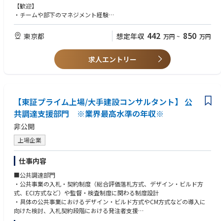
【歓迎】
【働き方】
・チームや部下のマネジメント経験
外出先での事務作業については、契約しているサテライトオフィスを活用
・管理業務主任者資格をお持ちの方
いただく事が可能です。また、リモートワークも推進するなど（週2日程
442
850
東京都
想定年収
万円
~
万円
度）効率よく働くことが出来る環境整備に力を入れています。
求人エントリー
【東証プライム上場/大手建設コンサルタント】 公
共調達支援部門 ※業界最高水準の年収※
非公開
上場企業
仕事内容
■公共調達部門
・公共事業の入札・契約制度（総合評価落札方式、デザイン・ビルド方
式、ECI方式など）や監督・検査制度に関わる制度設計
・具体の公共事業におけるデザイン・ビルド方式やCM方式などの導入に
向けた検討、入札契約段階における発注者支援
・公共土木⼯事の予定価格算出に必要な建設資材価格や⼯事費等の調査