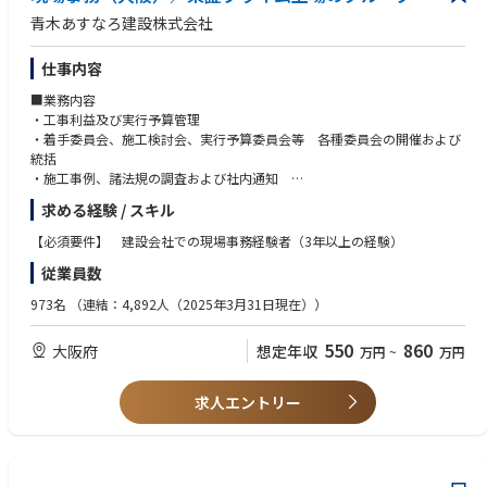
青木あすなろ建設株式会社
仕事内容
■業務内容
・工事利益及び実行予算管理
・着手委員会、施工検討会、実行予算委員会等 各種委員会の開催および
統括
・施工事例、諸法規の調査および社内通知
・データ入力業務
求める経験 / スキル
・会議準備
・電話対応、来客対応
【必須要件】 建設会社での現場事務経験者（3年以上の経験）
従業員数
973名
（連結：4,892人（2025年3月31日現在））
550
860
大阪府
想定年収
万円
~
万円
求人エントリー