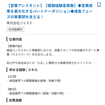
【営業アシスタント】【積算経験者募集】◆営業成
果を最大化するパートナーポジション◆成長フェー
ズの事業部を支える！
株式会社ジャスト
在宅勤務可
仕事内容
【業務内容】
建設コンサルタント事業部における、営業スタッフや技術者のサポート業
務（デスクワーク）をお任せします。
官公庁や自治体などの「入札」に関係する事務手続きがメインです。
※まずは関東エリアの自治体からスタートし、将来的には関西・東海エリ
求める経験 / スキル
アの案件も担当していただく予定です。
【必須】
具体的な業務は以下の通りです。
・建設業界での積算業務の経験（年数不問）
▼入札情報の収集・チェック
【歓迎】
・国や地方自治体のホームページ、入札情報サービスを定期的に巡回し、
・建設業界での積算業務のご経験（年数不問）
自社が参加できそうな案件（入札公告）を探します。
・ExcelやWordの基本的な操作ができれる方
従業員数
・見つけた案件の条件（締切日や必要な資格など）を確認し、社内の担当
・スケジュール管理が得意で、コツコツ正確に書類をチェックできる方
者へ共有・リスト化します。