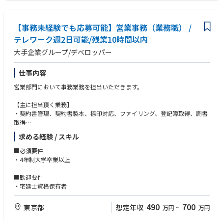
【事務未経験でも応募可能】営業事務（業務職） /
テレワーク週2日可能/残業10時間以内
大手企業グループ/デベロッパー
仕事内容
営業部門において事務業務を担当いただきます。
【主に担当頂く業務】
・契約書管理、契約書製本、捺印対応、ファイリング、登記簿取得、調書
取得
・支払業務（各種費用支払、支払管理、請求・支払データ登録、取引先マ
求める経験 / スキル
スター申請対応）
・予算作成及び予実管理
■必須要件
・各種稟議書、報告書作成業務
・4年制大学卒業以上
・各種台帳管理、交際費・会議費支払報告書作成及び月次管理
・部内総務庶務全般 など
■歓迎要件
※将来的に他部署へのジョブローテーションの可能性があります。
・宅建士資格保有者
490
700
東京都
想定年収
万円
~
万円