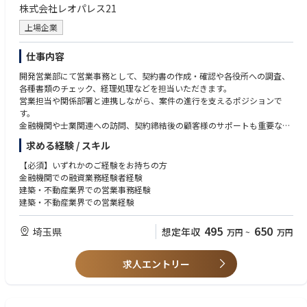
株式会社レオパレス21
上場企業
仕事内容
開発営業部にて営業事務として、契約書の作成・確認や各役所への調査、
各種書類のチェック、経理処理などを担当いただきます。
営業担当や関係部署と連携しながら、案件の進行を支えるポジションで
す。
金融機関や士業関連への訪問、契約締結後の顧客様のサポートも重要な業
務です。
求める経験 / スキル
【必須】いずれかのご経験をお持ちの方
金融機関での融資業務経験者経験
建築・不動産業界での営業事務経験
建築・不動産業界での営業経験
495
650
埼玉県
想定年収
万円
~
万円
求人エントリー