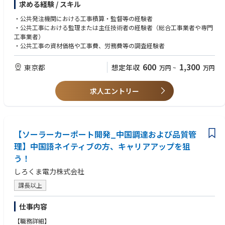
求める経験 / スキル
・公共土木⼯事の積算基準に関する検討、歩掛・諸経費の調査・解析
・公共事業におけるi-ConstructionやDXの推進支援
・公共発注機関における工事積算・監督等の経験者
・公共工事における監理または主任技術者の経験者（総合工事業者や専門
＜クライアント＞
工事業者）
・ 国（国土交通省、環境省、総務省、農林水産省など）
・公共工事の資材価格や工事費、労務費等の調査経験者
・ 地方公共団体
・ 独立行政法人、財団、社団
600
1,300
東京都
想定年収
万円
~
万円
・ 民間企業（首都高速道路、JR東日本、東京ガスなど）
求人エントリー
【ソーラーカーポート開発_中国調達および品質管
理】中国語ネイティブの方、キャリアアップを狙
う！
しろくま電力株式会社
課長以上
仕事内容
【職務詳細】