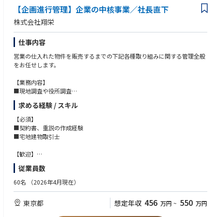
2．リスクマネジメント（事業部支援）
を支えたい方。
【企画進行管理】企業の中核事業／社長直下
現場社員からの相談対応、スキーム構築、契約書作成・チェック、紛
・結果へのコミット： ベンチャースピリッツを持ち、最後までやり抜く姿
争・トラブル・訴訟・行政対応。
勢をお持ちの方。
株式会社翔栄
3．コンプライアンス推進
社内研修の企画・実施、ホットライン運営、最新の法改正に伴う業務フ
仕事内容
ローの整備。
4．戦略法務
営業の仕入れた物件を販売するまでの下記各種取り組みに関する管理全般
新規事業立ち上げ時の法的検討、M&A関連実務。
をお任せします。
【業務内容】
■現地調査や役所調査
■契約関連書類の作成（契約書、重説等）
求める経験 / スキル
■契約、決済対応
■各種業者の手配（測量、解体、建築、リフォーム等）
【必須】
■物件資料の作成
■契約書、重説の作成経験
■金融機関への融資申し込み
■宅地建物取引士
■その他不随業務
【歓迎】
■現地調査、役所調査の経験
従業員数
■契約、決済の対応経験
60名
（2026年4月現在）
456
550
東京都
想定年収
万円
~
万円