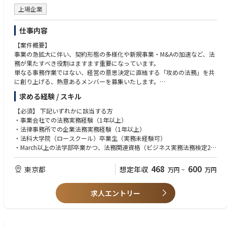
方
上場企業
・変化の速い環境を楽しみ、改善案を主体的に提案できる方
仕事内容
【案件概要】
事業の急拡大に伴い、契約形態の多様化や新規事業・M&Aの加速など、法
務が果たすべき役割はますます重要になっています。
単なる事務作業ではない、経営の意思決定に直結する「攻めの法務」を共
に創り上げる、熱意あるメンバーを募集いたします。
求める経験 / スキル
【当社の魅力】
正当な評価制度： 年齢や年次に関わらず、出した結果に対して正当な報酬
【必須】 下記いずれかに該当する方
とポストで応えます。
・事業会社での法務実務経験（1年以上）
幅広い裁量： 自分の意見が組織に反映されやすく、自らの手で仕組みを創
・法律事務所での企業法務実務経験（1年以上）
る手応えがあります。
・法科大学院（ロースクール）卒業生（実務未経験可）
成長の加速： 急成長企業ならではの多種多様な案件に触れることで、通常
・March以上の法学部卒業かつ、法務関連資格（ビジネス実務法務検定2
の数倍のスピードで成長できる環境です。
級、司法書士、行政書士等）をお持ちの方
468
600
東京都
想定年収
万円
~
万円
法務実務全般を担当いただきます。まずは得意領域からスタートし、将来
【求める人材像】
的には全方位の法務スキルを身につけていただくことが可能です。
・圧倒的な当事者意識： 課題を見つけ、自ら解決策を提示し行動できる
【業務内容】
求人エントリー
方。
1．機関運営・ガバナンス
・専門性への意欲： 企業法務のスペシャリストとして、市場価値を高めた
取締役会、監査役会、株主総会の運営およびコーポレートガバナンスの
い方。
深化。
・変革への挑戦： 大幅な裁量権を持ち、法務の立場から企業の成長・変革