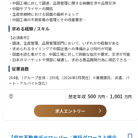
・中国工場に対して調達、品質管理に関する納期交渉や品質交渉
・中国サプライヤーの開拓
・生産依頼時における図面の最終チェック
・中国工場の不良率等の管理とその改善要求
・在庫管理
求める経験 / スキル
・日本人スタッフの中国工場や展示会等のアテンダントおよび通訳
・調達、生産管理、品質管理、デリバリー業務
【必須条件】
・中国製品規格から日本規格(JIS等)の認証取得業務
・調達、生産管理、品質管理部門において、いずれかの経験がある
・中国語の文章を日本国内向けへの翻訳、新規製作業務 等
・求められるタイミングで中国出張への準備および同行が可能
・図面を読む事ができ、中国工場に対して詳細な指示や要求、交渉が可能
・日本のマーケットや慣習に精通し、求める商品開発行為に順応できる
・日本語検定Ｎ1相当で日本人スタッフと意思疎通が取れる
従業員数
・中国語ネイティブレベルであること
・日本企業の就業経験5年以上
204名
（グループ全体：295名（2026年3月現在）※業務委託、派遣、パ
ート・アルバイト含む）
【歓迎条件】
・英語でのコミュニケーションが可能
500
1,001
想定年収
万円
~
万円
・CADを使用する事ができ、図面の修正等が可能
【求める人物像】
求人エントリー
・図面を細かく確認する事ができ、それに紐付く関連資料との整合性が取
れる
・物事に対して精密性が高く、機微な間違いに気付ける
・批判的ではなく建設的に物事を進められる
【収益不動産デベロッパー／東証グロース上場企
・問題が発生したら即座に向き合い、その現場まで赴くバイタリティと、