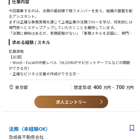
仕事内容
▼エージェント採用資料
今回募集するのは、法務の最前線で戦うメンバーを支え、組織の基盤を創
https://speakerdeck.com/eguri/terassezientoshuo-ming-zi-liao
るアシスタント。
まずは正確な事務実務を通じて上場企業の法務フローを学び、将来的には
専門家へとステップアップしていただくことを期待しています。
「法務に興味はあるが、実務経験がない」「事務スキルを武器に、専門性
を身につけたい」という方の挑戦を待っています。
求める経験 / スキル
【業務内容】
応募資格
法務部のメンバーが円滑に業務を遂行できるよう、事務サポート全般をお
【必須】
任せします。
・Word・Excelの中級レベル（VLOOKUPやピボットテーブルなどの関数
まずは正確な事務処理からスタートし、将来的には意欲やスキルに応じて
ができる方）
専門的な法務実務へとステップアップできる環境です。
・正確なビジネス文書の作成ができる方
以下のいずれかのご経験をお持ちの方
１法務事務・管理業務（メイン業務）
・弁護士秘書、パラリーガル、または士業事務所での勤務経験
400
700
東京都
想定年収
万円
~
万円
・契約書等の作成・チェック、各種押印
・事業会社での管理部門（総務・人事・経理等）の経験
・法務相談の受付管理、部内アシスタント業務
・事事務作業の効率化・DX推進
求人エントリー
【歓迎】
２法務実務のサポート（習熟度に応じてお任せします）
・事業会社での法務経験
・取締役会や株主総会の設営・運営サポート
・内部通報（ホットライン）の受付・運営補助
【求める人材像】
・コンプライアンス研修の企画・実施補助
・法務・コンプライアンスに強い関心があり、自ら知識を吸収する意欲が
法務（未経験OK）
・最新の法改正情報の収集、整理
高い方
・膨大な案件を正確かつスピーディーに捌く「実務完遂力」に自信がある
急成長不動産会社