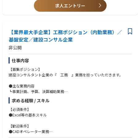
求人エントリー
【業界最大手企業】工務ポジション（内勤業務）／
基盤安定／建設コンサル企業
非公開
仕事内容
【募集ポジション】
建設コンサルタント企業の『 工務 』業務を担っていただきます。
●主な業務内容
┗事業計画、予算、決算補助業務
┗社内手続き（社内稟議、外注処理等）
求める経験 / スキル
┗文書管理、各種資料作成
┗部門間・部内調整業務
【必須条件】
●Excel等の基本スキル
●兼務業務（可能であれば）
┗CADオペレーター業務（未経験でも可）
【歓迎条件】
※1：上記兼務は「可能であれば」であり、できなくても可
●CADオペレーター業務
●英語（海外要員の方もいるため、英文の読み書きができる方。