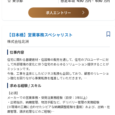
450
650
東京都
想定年収
万円
~
万円
・入札情報の取得、保管、入札書類作成の補助
・見積書、請求書等作成、集計の補助
・契約書類、完了書類の作成、管理など
求人エントリー
・書類の届出などの為の外出
・その他関連する諸雑務
（電話取り次ぎ、来客対応は少なめです）
【日本橋】営業事務スペシャリスト
公的機関との取引が多いので、入札に係る業務の経験がある方歓迎です。
発注側、受注側どちらでも構いません。
株式会社北洲
仕事内容
住宅に関わる基礎建材・住設等の販売を通して、住宅のプロユーザーに対
して外部環境の変化に伴う住宅のあらゆるソリューション提供することが
ミッションです。
今後、工事を主体としたビジネス転換も企図しており、顧客のリレーショ
ン強化を図りながら事業転換を推進していただきます。
創業地・創業ビジネスにおけるエリアの売上拡大を目指します。
求める経験 / スキル
営業事務として、ゼネコンやデベロッパー等へのスペックイン営業の推進
【必須】
をお願いします。
メーカーでの営業事務・受発注業務経験（目安：3年以上）
受発注業務を主としながらも、確実な納材管理とオペレーションの効率化
・出荷指示、納期管理、物流手配など、デリバリー管理の実務経験
により顧客信頼度を高めていただく重要なポジションです。
(※現場の工期に合わせたシビアな納期調整経験を重視）および、出納・在
庫管理、請求処理などのご経験)
1. デリバリー＆納材管理（物流オペレーション）・確定案件および内定案