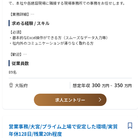
で、本社や各建設現場に隣接する現場事務所での事務をお任せします。
【業務詳細】
・自社検査のサポート
求める経験 / スキル
・内覧会のアテンド業務（目安：月1回程度）
・社内書類作成
【必須】
・工事書類の作成
・基本的なExcel操作ができる方（スムーズなデータ入力等）
・注文書作成
・社内外のコミュニケーションが滞りなく取れる方
・備品管理
※施工管理の業務において裏方業務（資料作成等）全般をサポートしてい
【歓迎】
く仕事です。未経験の方でも先輩社員がサポートしつつ働けるので安心し
・バックオフィス業務の実務経験
従業員数
て就業いただけます。
【求める人物像】
89名
・主体性を持って業務に取り組める方
300
350
大阪府
想定年収
万円
~
万円
求人エントリー
営業事務/大宮/プライム上場で安定した環境/実質
年休128日/残業20h程度