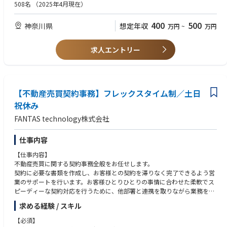
・営業事務や一般事務のご経験（建設や土木業界のご経験者は優遇しま
508名
（2025年4月現在）
す！）
▼積算・データ入力・最低制限価格の解析
400
500
神奈川県
想定年収
万円
~
万円
・発注元から出された仕様書や設計書をもとに、積算ソフトやExcelを使っ
て、案件にかかる費用（人件費や諸経費など）の計算をします。
・過去の入札データをもとに、落札の鍵となる「最低制限価格」の解析・
求人エントリー
予測を行います。
▼各種申請・提出書類の作成
・入札に参加するために必要な「入札参加資格」の申請や更新手続きを行
います。
【不動産売買契約事務】フレックスタイム制／土日
・案件ごとに提出が求められる書類（会社概要や過去の実績リストなど）
祝休み
の作成、不備がないかのチェック、提出手続きを担当します。
FANTAS technology株式会社
・無事に落札できた後、契約に必要な書類の作成や、テクリス（TECRIS／
実績情報システム）への登録・申請手続きを行います。
仕事内容
▼入札手続きのサポート
【仕事内容】
・「電子入札システム」へのデータ入力や、入札書の送信を行います。
不動産売買に関する契約事務全般をお任せします。
・入札後の結果を確認し、社内に報告・記録します。
契約に必要な書類を作成し、お客様との契約を滞りなく完了できるよう営
業のサポートを行います。お客様ひとりひとりの事情に合わせた柔軟でス
【この仕事のやりがい・特徴】
ピーディーな契約対応を行うために、他部署と連携を取りながら業務を進
本ポジションは、道路や橋、河川といった「地域のインフラ整備」を陰で
めることが求められるポジションです。
支える重要なお仕事です。スケジュール通りに書類を準備し、無事に入
求める経験 / スキル
札・落札できたときには、大きな達成感を味わえます。また、データ解析
＜具体的な業務内容＞
などを通じて事業部の受注確率（勝率）を上げるおもしろさがあります。
【必須】