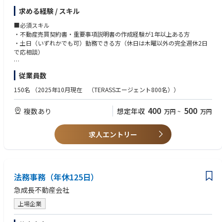
す。
求める経験 / スキル
▼業務内容
■必須スキル
・重要事項説明書・売買契約書の作成およびチェック
・不動産売買契約書・重要事項説明書の作成経験が1年以上ある方
・契約業務における各種書類作成およびチェック
・土日（いずれかでも可）勤務できる方（休日は木曜以外の完全週休2日
・リーガル組織オペレーションにおける課題解決・制度設計
で応相談）
・安全な取引の提供のための不動産法務の実務面サポートならびにアドバ
イス
■歓迎スキル
従業員数
・不動産仲介業社での業務経験
「いい家探しは、いいエージェント探しから」という文化を当たり前にす
・宅地建物取引士
150名
（2025年10月現在 （TERASSエージェント800名））
るため、優秀な個人エージェントをサポートする体制を作り、多くのお客
様により良い不動産取引を体験していただけるよう、組織や制度などの仕
400
500
複数あり
想定年収
万円
~
万円
組設計から活躍を期待しています！
▼働く魅力
求人エントリー
・立ち上げ期のスタートアップで組織の成長過程を経験できる。
・風通しが良く、上下関係なく自身の意見を述べられる環境。
・組織や制度を1から作り上げていく経験ができる。
・日々多くの案件に触れることができ、スキルアップすることができる。
・完全フルリモート・フルフレックスで自由に働くことができる。
法務事務（年休125日）
急成長不動産会社
下記動画と資料もぜひ参考にしてください！
上場企業
▼代表 江口による会社説明動画
https://www.youtube.com/watch?v=ybNBAQCmYEs