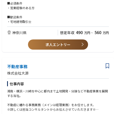
ョンにおいて、
■必須条件
解体～商品化までを一気通貫でご担当いただける方を募集しております。
・営業経験のある方
■歓迎条件
・宅地建物取引士
490
560
神奈川県
想定年収
万円
~
万円
求人エントリー
不動産事務
株式会社大源
仕事内容
湘南・横浜・川崎を中心に都内まで土地開発・分譲など不動産事業を展開
する当社。
不動産に纏わる事務業務（メインは経理業務）をお任せします。
※詳しくは担当コンサルタントからお伝えさせていただきます※