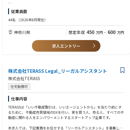
医療・福祉施設、公共施設、住宅、商業施設、特殊建築、工場・社屋、土
木工事等
◇こんな方も歓迎します◇
従業員数
・仕事もプライベートも充実させたい方
◆具体的な仕事内容
・安定した環境で長く働きたい方
44名
（2026年8月現在）
主に建設施工管理の方のサポートとなります。
＜例＞
450
600
神奈川県
想定年収
万円
~
万円
・写真の整理…現場担当者が撮影した写真を提出用に整理します。
・施工体制台帳の作成、グリーンサイトへの登録作業
…法改正に伴い書類が増加に対応＋自主的検査の書類整理
求人エントリー
・各種検査資料作成…是正指示書の作成
・KY、リスクアセスメント…内容チェック及びファイリング 他
株式会社TERASS Legal_リーガルアシスタント
株式会社TERASS
在宅勤務可
仕事内容
TERASSは「いい不動産取引は、いいエージェントから」を当たり前にす
るために、不動産売買領域のDXを行い、家を買う人、売る人、すべての不
動産に関わる人をエンパワーメントするスタートアップ企業です。
本求人では、下記業務をお任せする「リーガルアシスタント」を募集しま