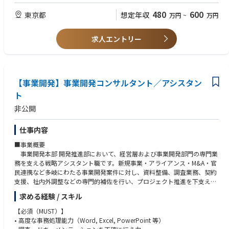
件の出荷指示、および配送手配の実行。・購買部（輸入担当）と緊密に連
上記に加え、下記いずれかのご経験
480
600
東京都
想定年収
万円
~
万円
携し、国内在庫状況や輸入リードタイムを踏まえた納期調整・管理。・ゼ
ネコンやビルダーの工期に合わせた「現場配送」のコントロール、および
・建材、住宅設備または建設業界での営業事務
突発的なトラブル（納期変更等）への迅速な対応。
求人エントリー
・ビジネスレベルの書類作成スキル（Excelでの進捗管理等）
・複数のステークホルダー（営業、購買、顧客、本社部門）の間に入り、
2. 営業サポート＆取引先管理・新規および既存取引先の口座開設、与信管
円滑に業務を進行できる高いコミュニケーション能力
理、マスター登録・維持管理。・商談における営業担当からの指示に基づ
く、見積書作成、サンプル手配、各種証明書（F☆☆☆☆、試験成績書
【歓迎】
【事業開発】事業開発コンサルタント／アシスタン
等）の発行。・顧客からの一次問い合わせ（在庫確認、仕様の技術的質問
・輸入商材を取り扱うビジネスでの就業経験（※貿易実務そのものの経験
等）への的確な対応。
ト
は不問だが、輸入の商流リードタイムの概念を理解している方）
・Webサイト（CMS）の簡易な更新経験、または企業公式SNSの運用・投
非公開
3. 業務効率化・プロセス改善・受発注や出荷指示における属人的な業務の
稿経験
可視化とマニュアル化。・ITツール（SFA/CRM、チャットツール等）の活
・業務プロセスの改善（マニュアル作成やITツール導入による効率化）を
用による、営業事務全体のオペレーション効率化の推進。
仕事内容
自ら主導した経験
■事業概要
事業開発本部 開発推進部において、経営層および事業開発部門の専門業
務を支える戦略アシスタント職です。新規事業・アライアンス・M&A・官
民連携など多岐にわたる事業開発案件に対し、資料整備、調査業務、契約
支援、社内外調整などの専門的補佐を行い、プロジェクト推進を下支えし
ていただきます。
求める経験 / スキル
■業務内容
【必須（MUST）】
• 事業戦略資料・業界調査レポート等の作成補助（英文含む）
• 高度な事務処理能力（Word, Excel, PowerPoint 等）
• アライアンス契約、覚書、NDA等に関するドラフト作成・レビュー支援