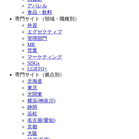
アパレル
食品・飲料
専門サイト（領域・職種別）
外資
エグゼクティブ
管理部門
MR
営業
マーケティング
SDGs
LGBTQ+
専門サイト（拠点別）
北海道
東北
北関東
横浜(神奈川)
静岡
浜松
名古屋(愛知)
京都
大阪