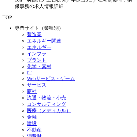
保事務の求人情報詳細
TOP
専門サイト（業種別）
製造業
エネルギー関連
エネルギー
インフラ
プラント
化学・素材
IT
Webサービス・ゲーム
サービス
商社
流通・物流・小売
コンサルティング
医療（メディカル）
金融
建設
不動産
消費財