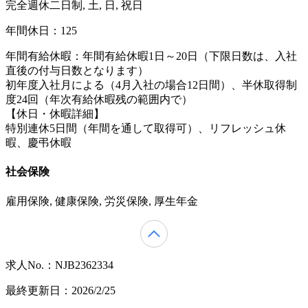
完全週休二日制, 土, 日, 祝日
年間休日：125
年間有給休暇：年間有給休暇1日～20日（下限日数は、入社
直後の付与日数となります）
初年度入社月による（4月入社の場合12日間）、半休取得制
度24回（年次有給休暇残の範囲内で）
【休日・休暇詳細】
特別連休5日間（年間を通して取得可）、リフレッシュ休
暇、慶弔休暇
社会保険
雇用保険, 健康保険, 労災保険, 厚生年金
求人No.：NJB2362334
最終更新日：2026/2/25