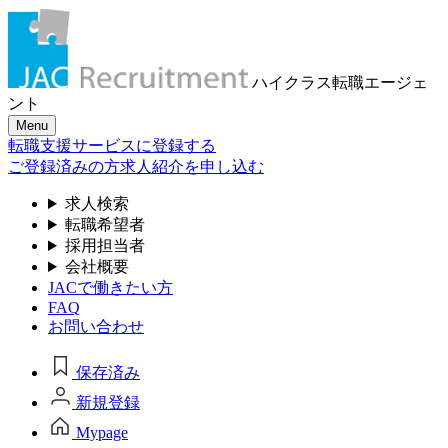
ハイクラス転職
エージェ
ント
Menu
転職支援サービスに登録する
ご登録済みの方
求人紹介を申し込む
求人検索
転職希望者
採用担当者
会社概要
JACで働きたい方
FAQ
お問い合わせ
保存済み
新規登録
Mypage