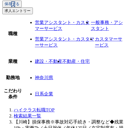
保存する
求人エントリー
営業アシスタント・カスタ
一般事務・アシ
マーサービス
スタント
職種
営業アシスタント・カスタマ
カスタマーサ
ーサービス
ービス
業種
建設・不動産
不動産・住宅
勤務地
神奈川県
こだわり
日系企業
条件
ハイクラス転職TOP
検索結果一覧
【川崎】損保事務※事故対応手続き・調整など◆残業
10h・実働7h／土日祝休／年休125日／在宅制度有：損