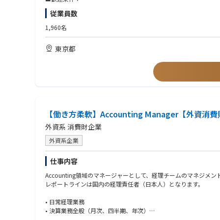
経理部は経理課と資産課に分かれています。部長1名、次長（課長
・経理実務経験をお持ちの方
従業員数
行う、和気あいあいとした雰囲気です。
1,960名
■キャリアパス
ご入社後は在籍メンバーの業務補佐からお任せし、スキルに応じ
東京都
年齢や役職に関係なく、スキルや志向性に応じて業務の幅を広げ
■ポジションの魅力
◇将来的にはご志向に応じて開示資料作成や財務の業務にもチャ
◇大手コンビニエンスストアの商品の供給を担うトップベンダー
■働く環境
・福利厚生充実も充実しており、長期的に就業できる環境です。
【働き方柔軟】Accounting Manager【外資消
・会社全体では年に数回土曜出勤の日もありますが、振替を含め
外資系 消費財企業
・総合職のため制度上は転勤の可能性がありますが、直近数年に
外資系企業
■当社について
当社は中食業界のリーディングカンパニーとして、セブン‐イレ
仕事内容
後も成長が見込める業界です。海外で事業を行うグループ会社の
Accounting領域のマネージャーとして、経理チームのマネジ
レポートラインは国内の経理責任者（日本人）となります。
• 日常経理業務
• 決算業務全般（月次、四半期、年次）
• 本国へのレポーティング