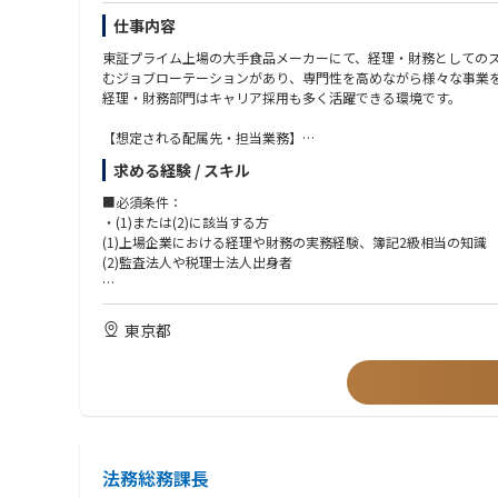
仕事内容
東証プライム上場の大手食品メーカーにて、経理・財務としての
むジョブローテーションがあり、専門性を高めながら様々な事業
経理・財務部門はキャリア採用も多く活躍できる環境です。
【想定される配属先・担当業務】
■グループ本社 の以下の部署
求める経験 / スキル
・経理部（連結決算・開示関係、グループ全体の業績管理、グルー
・財務部（資金管理、資本政策、資金調達、外国為替管理）
■必須条件：
・国際経理財務室（海外子会社への経理・財務面での指導、支援
・(1)または(2)に該当する方
・国内グループ会社での経理・財務・税務に関する業務、事業支
(1)上場企業における経理や財務の実務経験、簿記2級相当の知識
・経験・知識に応じて、プロジェクト推進（M＆Aや組織再編など
(2)監査法人や税理士法人出身者
【将来、ローテーションの可能性のある部署】
■歓迎条件：上場メーカーにおける決算・税務・財務業務の経験
グループ本社の経理部・財務部・国際経理財務室、グループ会社
東京都
法務総務課長