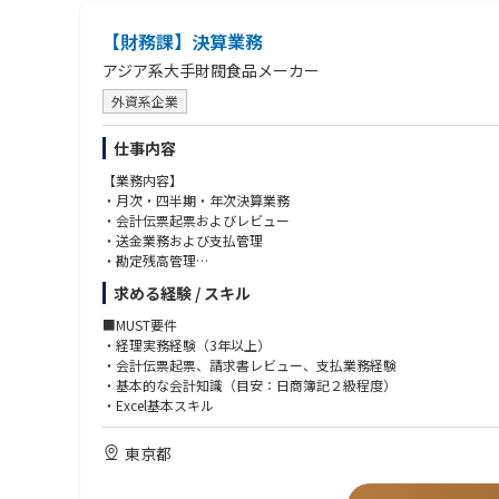
・責任をもって臆せず仕事を行い、やり遂げられる方
・素直さ、協調性をもって能動的に業務に取り組める方
【財務課】決算業務
・コミュニケーション能力に長けた方
アジア系大手財閥食品メーカー
外資系企業
仕事内容
【業務内容】
・月次・四半期・年次決算業務
・会計伝票起票およびレビュー
・送金業務および支払管理
・勘定残高管理
・各種資料作成
求める経験 / スキル
・他部署との調整および問い合わせ対応
■MUST要件
・経理実務経験（3年以上）
・会計伝票起票、請求書レビュー、支払業務経験
・基本的な会計知識（目安：日商簿記２級程度）
・Excel基本スキル
東京都