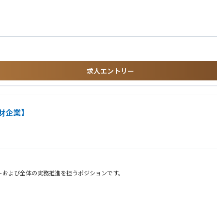
兼務）2名のもと、経理課は課長代理1名とメンバー3名（20～30代）、資産課は
て徐々に業務範囲を広げていただきます。経験が浅い業務については部内でフォロー
ていただくことが可能で、経験を積みながら将来的には部署を牽引するポジションへ
求人エントリー
レンジ可能で、専門性高くキャリア形成をしていける環境です。
であり、中食業界をリードする企業です。安定した事業基盤を有しており、長期的な
費財企業】
休暇を取得しやすい環境です。祝祭日の関係で土曜日が出勤日の場合もありますが、
おいて転勤者は出ていません。
ブン向け商品を手掛けています。単身世帯や高齢者世帯の増加、女性就業率の上昇な
業績も拡大しており、当社グループは国内外での事業成長を目指しています。
メントおよび全体の実務推進を担うポジションです。