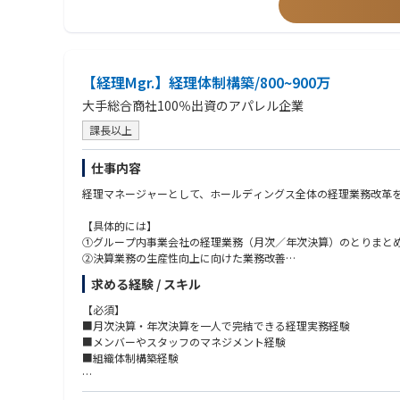
【経理Mgr.】経理体制構築/800~900万
大手総合商社100％出資のアパレル企業
課長以上
仕事内容
経理マネージャーとして、ホールディングス全体の経理業務改革
【具体的には】
①グループ内事業会社の経理業務（月次／年次決算）のとりまと
②決算業務の生産性向上に向けた業務改善
事業子会社の経理部門の統合ための体制構築をお任せ致します。
求める経験 / スキル
将来的には
【必須】
③HD経理部門のマネジメント（メンバー20名程度）
■月次決算・年次決算を一人で完結できる経理実務経験
■メンバーやスタッフのマネジメント経験
■組織体制構築経験
【歓迎】