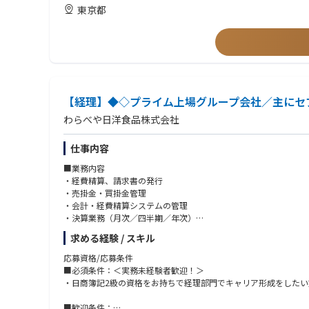
■連結決算業務の経験
東京都
■監査法人や税理士法人との連携経験
【経理】◆◇プライム上場グループ会社／主にセ
わらべや日洋食品株式会社
仕事内容
■業務内容
・経費精算、請求書の発行
・売掛金・買掛金管理
・会計・経費精算システムの管理
・決算業務（月次／四半期／年次）
・法人税・消費税の確定申告対応
求める経験 / スキル
・予算作成／予実管理
・収支会議資料作成
応募資格/応募条件
・固定資産・リース資産管理
■必須条件：＜実務未経験者歓迎！＞
・設備投資計画のとりまとめ
・日商簿記2級の資格をお持ちで経理部門でキャリア形成をしたい
■組織構成
■歓迎条件：