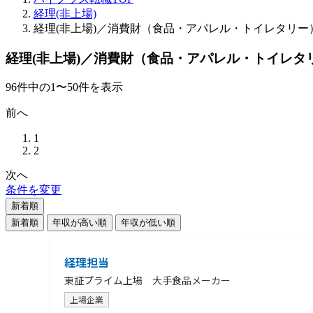
経理(非上場)
経理(非上場)／消費財（食品・アパレル・トイレタリー
経理(非上場)／消費財（食品・アパレル・トイレタ
96
件
中の
1
〜
50
件を表示
前へ
1
2
次へ
条件を変更
新着順
新着順
年収が高い順
年収が低い順
経理担当
東証プライム上場 大手食品メーカー
上場企業