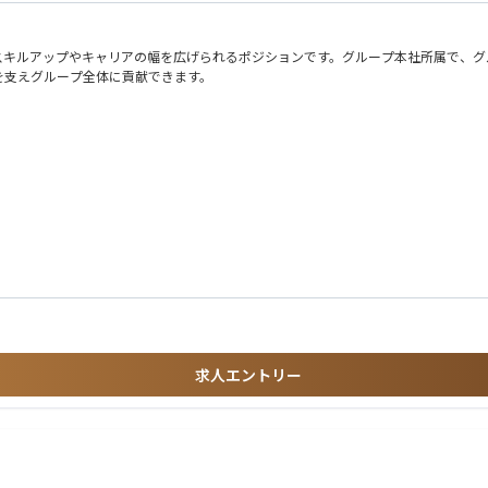
スキルアップやキャリアの幅を広げられるポジションです。グループ本社所属で、グ
を支えグループ全体に貢献できます。
プ税務（国内・国際）、単体決算（制度決算/月次決算/予算/業績予想）・税務業
、業務改善提案）
援
の経理・財務面での支援） など
（3年以上）、海外への興味がある方
（海外現地法人含む）の管理部門、経営企画部門、監査部門等
求人エントリー