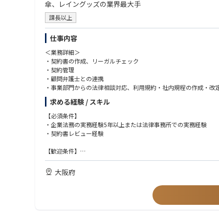
傘、レイングッズの業界最大手
課長以上
仕事内容
＜業務詳細＞
・契約書の作成、リーガルチェック
・契約管理
・顧問弁護士との連携
・事業部門からの法律相談対応、利用規約・社内規程の作成・改
・コンプライアンス体制整備や法務研修企画・実施
求める経験 / スキル
・商標や意匠権など知的財産の管理・運用（知財の実務は別部門
・株主総会、取締役会の運営サポートなどコーポレート法務全般
【必須条件】
・労務管理
・企業法務の実務経験5年以上または法律事務所での実務経験
・社内規定の整備
・契約書レビュー経験
・メンバーマネジメント
【歓迎条件】
・メーカー、小売、EC業界経験
・知財関連業務経験
大阪府
・株主総会、会社法関連業務経験
・景品表示法、個人情報保護法対応経験
【求める人物像】
・リーダシップを発揮できる方