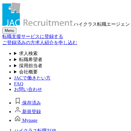
ハイクラス転職
エージェン
Menu
転職支援サービスに登録する
ご登録済みの方
求人紹介を申し込む
求人検索
転職希望者
採用担当者
会社概要
JACで働きたい方
FAQ
お問い合わせ
保存済み
新規登録
Mypage
ハイクラス転職TOP