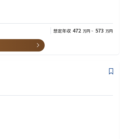
3名が在籍しています。活発にコミュニケーションを取りながら業務を
しますのでご安心ください。
472
573
想定年収
万円
~
万円
キャリアアップしていただくことを期待しています。
視点でキャリアを築くことができます。
有給休暇を使用し、土日休みとしている社員がほとんどです。
ど社会・生活環境の変化を背景に中食市場は拡大を続けており、今