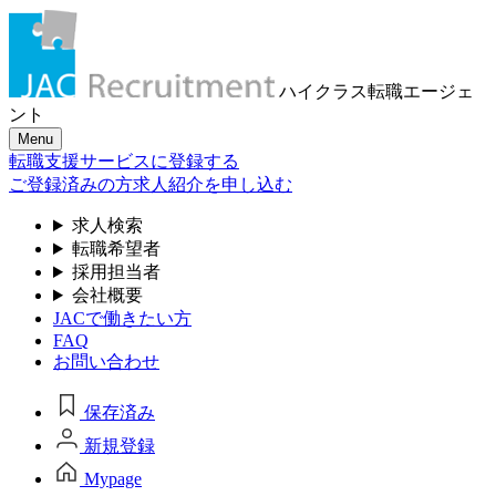
ハイクラス転職
エージェ
ント
Menu
転職支援サービスに登録する
ご登録済みの方
求人紹介を申し込む
求人検索
転職希望者
採用担当者
会社概要
JACで働きたい方
FAQ
お問い合わせ
保存済み
新規登録
Mypage