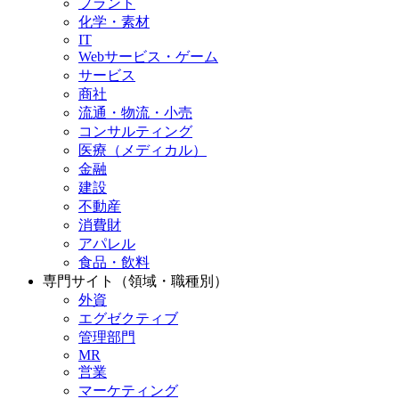
プラント
化学・素材
IT
Webサービス・ゲーム
サービス
商社
流通・物流・小売
コンサルティング
医療（メディカル）
金融
建設
不動産
消費財
アパレル
食品・飲料
専門サイト（領域・職種別）
外資
エグゼクティブ
管理部門
MR
営業
マーケティング