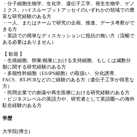
・分子細胞生物学、生化学、遺伝子工学、発生生物学、ゲノ
ミクス、ハイスループットアッセイのいずれかの領域での豊
富な研究経験のある方
・一人、またはチームで研究の企画、推進、データ考察がで
きる方
・英語での簡単なディスカッションに抵抗の無い方（流暢で
ある必要はありません）
【 歓迎 】
・生殖細胞、卵巣/精巣における支持細胞、もしくは減数分
裂に関する研究経験のある方
・多能性幹細胞（ES/iPS細胞）の取扱い、分化誘導、
FACS、RT-PCRなどのご経験のある方（遺伝子工学が得意な
方）
・民間企業での創薬や再生医療における研究経験のある方
・ビジネスレベルの英語力や、研究者として英語圏への海外
駐在経験のある方
学歴
大学院(博士)