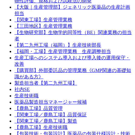
物性評価、規格および試験法の開発
【大阪｜生産管理部】ジェネリック医薬品の生産計画
担当
【関東工場】生産管理業務
【三田地区】生産管理業務
【生物研究部】生物学的同等性（BE）関連業務の担当
者
【第二九州工場（福岡）】生産技術部長
【福岡・工場】生産管理業務 生産調整担当
生産工場へのシステム導入および導入後の運用保守・
改善
【購買部】外部委託品の管理業務《GMP関連の基礎知
識がある方》
製造担当者【第二九州工場】
社内SE
生産技術職
医薬品製造担当マネージャー候補
【鹿島工場】品質管理
【関東工場／鹿島工場】品質保証
【関東工場／鹿島工場】製造
【鹿島工場】生産技術職
【包装技術・包装設計】医薬品の包装仕様設計・技術