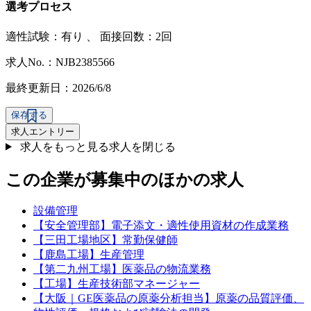
選考プロセス
適性試験：
有り
、
面接回数：2回
求人No.：NJB2385566
最終更新日：2026/6/8
保存する
求人エントリー
求人をもっと見る
求人を閉じる
この企業が募集中のほかの求人
設備管理
【安全管理部】電子添文・適性使用資材の作成業務
【三田工場地区】常勤保健師
【鹿島工場】生産管理
【第二九州工場】医薬品の物流業務
【工場】生産技術部マネージャー
【大阪｜GE医薬品の原薬分析担当】原薬の品質評価、