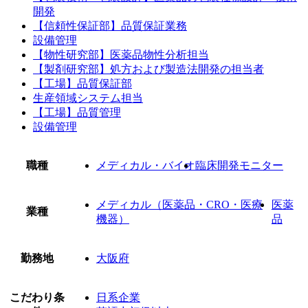
開発
【信頼性保証部】品質保証業務
設備管理
【物性研究部】医薬品物性分析担当
【製剤研究部】処方および製造法開発の担当者
【工場】品質保証部
生産領域システム担当
【工場】品質管理
設備管理
職種
メディカル・バイオ
臨床開発モニター
メディカル（医薬品・CRO・医療
医薬
業種
機器）
品
勤務地
大阪府
こだわり条
日系企業