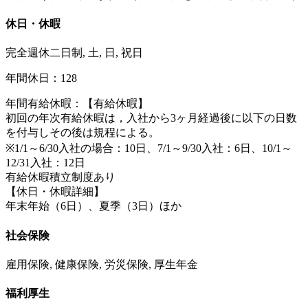
休日・休暇
完全週休二日制, 土, 日, 祝日
年間休日：128
年間有給休暇：【有給休暇】
初回の年次有給休暇は，入社から3ヶ月経過後に以下の日数
を付与しその後は規程による。
※1/1～6/30入社の場合：10日、7/1～9/30入社：6日、10/1～
12/31入社：12日
有給休暇積立制度あり
【休日・休暇詳細】
年末年始（6日）、夏季（3日）ほか
社会保険
雇用保険, 健康保険, 労災保険, 厚生年金
福利厚生