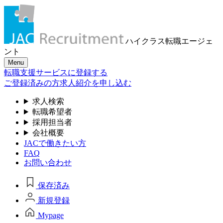
ハイクラス転職
エージェ
ント
Menu
転職支援サービスに登録する
ご登録済みの方
求人紹介を申し込む
求人検索
転職希望者
採用担当者
会社概要
JACで働きたい方
FAQ
お問い合わせ
保存済み
新規登録
Mypage