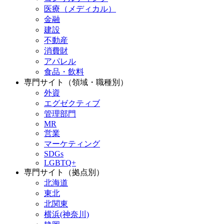
医療（メディカル）
金融
建設
不動産
消費財
アパレル
食品・飲料
専門サイト（領域・職種別）
外資
エグゼクティブ
管理部門
MR
営業
マーケティング
SDGs
LGBTQ+
専門サイト（拠点別）
北海道
東北
北関東
横浜(神奈川)