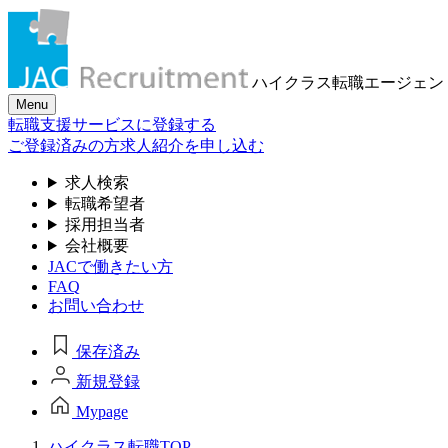
ハイクラス転職
エージェン
Menu
転職支援サービスに登録する
ご登録済みの方
求人紹介を申し込む
求人検索
転職希望者
採用担当者
会社概要
JACで働きたい方
FAQ
お問い合わせ
保存済み
新規登録
Mypage
ハイクラス転職TOP