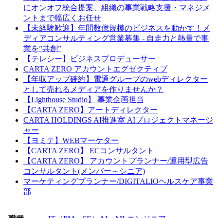
にオンオフ統合提案、組織の事業戦略支援・マネジメ
ントまで幅広くお任せ
【未経験歓迎】年間数億規模のビジネスを動かす！メ
ディアコンサルティング営業募集 - 自走力と熱量で事
業を”共創”
【テレシー】ビジネスプロデューサー
CARTA ZERO アカウントエグゼクティブ
【年収アップ確約】電通グループのwebディレクター
として売れるメディアを作りませんか？
【Lighthouse Studio】 事業企画担当
【CARTA ZERO】アートディレクター
CARTA HOLDINGS AI推進室 AIプロジェクトマネージ
ャー
【ヨミテ】WEBマーケター
【CARTA ZERO】 ECコンサルタント
【CARTA ZERO】 アカウントプランナー/運用型広告
コンサルタント(メンバー～シニア)
マーケティングプランナー/DIGITALIOヘルスケア事業
部