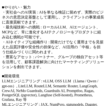
■やりがい・魅力
・実社会へのAI実装 : AIを単なる検証に留めず、実際のビジ
ネスの意思決定基盤として運用し、クライアントの事業成長
に直接貢献できます。
・最先端技術への挑戦 : ローカルLLM、AIエージェント、
MCPなど、常に進化するAIテクノロジーをプロダクトに組
み込む挑戦が可能です。
・AIネイティブな組織作り : 開発だけでなく運用までを見据
えた品質評価や安全性の担保など、AI活用の「中核」を担
う仕組みづくりに関われます。
・豊富なアセット : パートナー、グループの独自アセット等
を活用して、顧客課題解決に向けたマーケティングソリュー
ションを創出できます。
■開発環境
LLMエンジニアリング : vLLM, OSS LLM（Llama / Qwen /
gpt-oss）, LiteLLM, RouteLLM, Semantic Router, LangGraph,
CrewAI, NeMo Guardrails, Guardrails AI, Promptfoo, Ragas,
PostgreSQL (pgvector), Langfuse (Self-hosted), Prometheus,
Grafana, Ray 等
MLエンジニアリング : JAX, NumPyro, statsmodels, Dagster,