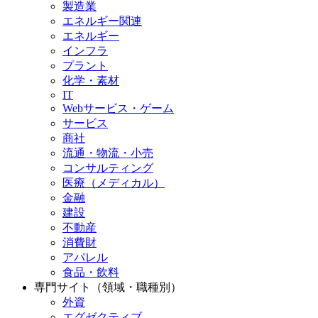
製造業
エネルギー関連
エネルギー
インフラ
プラント
化学・素材
IT
Webサービス・ゲーム
サービス
商社
流通・物流・小売
コンサルティング
医療（メディカル）
金融
建設
不動産
消費財
アパレル
食品・飲料
専門サイト（領域・職種別）
外資
エグゼクティブ