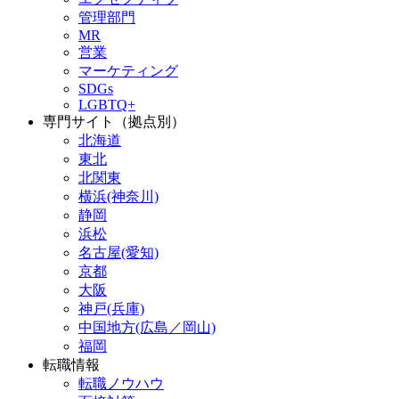
管理部門
MR
営業
マーケティング
SDGs
LGBTQ+
専門サイト（拠点別）
北海道
東北
北関東
横浜(神奈川)
静岡
浜松
名古屋(愛知)
京都
大阪
神戸(兵庫)
中国地方(広島／岡山)
福岡
転職情報
転職ノウハウ