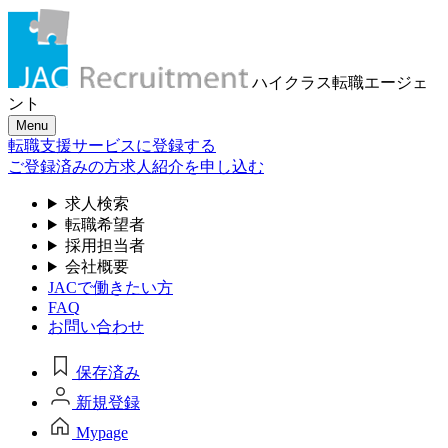
ハイクラス転職
エージェ
ント
Menu
転職支援サービスに登録する
ご登録済みの方
求人紹介を申し込む
求人検索
転職希望者
採用担当者
会社概要
JACで働きたい方
FAQ
お問い合わせ
保存済み
新規登録
Mypage