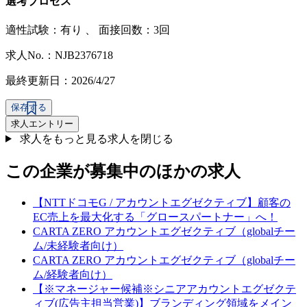
選考プロセス
適性試験：
有り
、
面接回数：3回
求人No.：NJB2376718
最終更新日：2026/4/27
保存する
求人エントリー
求人をもっと見る
求人を閉じる
この企業が募集中のほかの求人
【NTTドコモG / アカウントエグゼクティブ】顧客の
EC売上を最大化する「グロースパートナー」へ！
CARTA ZERO アカウントエグゼクティブ（globalチー
ム/未経験者向け）
CARTA ZERO アカウントエグゼクティブ（globalチー
ム/経験者向け）
【※マネージャー候補※シニアアカウントエグゼクテ
ィブ(広告主担当営業)】ブランディング領域をメイン