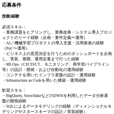
応募条件
技能/経験
必須スキル：
・業務課題をヒアリングし、業務改善・システム導入プロジ
ェクトのリード経験（企画・要件定義〜運用）
・AI／機械学習プロダクトの導入支援・活用推進の経験
（PoC〜運用）
・ビジネス上の意思決定を行うためのダッシュボードを企画
し、実装、展開、運用定着まで行った経験
・MLOps（CI/CD/CT、モニタリング、再学習パイプライン
等）の設計・開発・および自動化の運用経験
・コンテナを用いたインフラ基盤の設計・運用経験
・Infrastructure as Codeを用いた構築・運用経験
歓迎スキル：
・BigQuery, SnowflakeなどのDWHを利用したデータ分析基
盤の開発経験
・SQLによるデータモデリングの経験（ディメンショナルモ
デリングやスタースキーマの設計／実装経験）