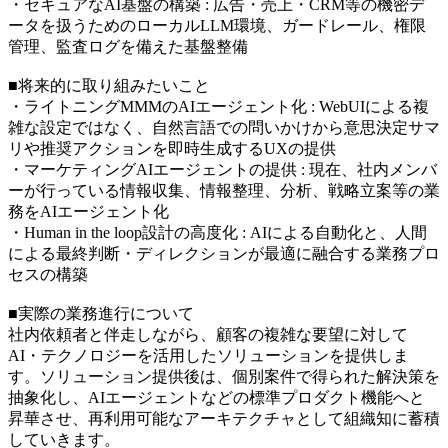
・セキュアなAI基盤の構築 : 広告・売上・CRM等の機密デ
ータを扱うためのローカルLLM環境、ガードレール、権限
管理、監査ログを備えた基盤整備
■将来的に取り組みたいこと
・ライトニングMMMのAIエージェント化 : WebUIによる複
雑な設定ではなく、自然言語での問いかけから意思決定サマ
リや推奨アクションを即時生成するUXの提供
・マーケティングAIエージェントの提供 : 現在、社内メンバ
ーが行っている情報収集、情報整理、分析、戦略立案等の業
務をAIエージェント化
・Human in the loop設計の高度化 : AIによる自動化と、人間
による最終判断・ディレクションが最適に融合する業務プロ
セスの構築
■実際の業務進行について
社内依頼者と伴走しながら、顧客の複雑な要望に対して
AI・テクノロジーを活用したソリューションを提供しま
す。ソリューション提供後は、個別案件で得られた解決策を
抽象化し、AIエージェントなどの標準プロダクト機能へと
昇華させ、再利用可能なアーキテクチャとして組織知に蓄積
していきます。