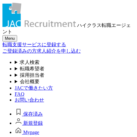
ハイクラス転職
エージェ
ント
Menu
転職支援サービスに登録する
ご登録済みの方
求人紹介を申し込む
求人検索
転職希望者
採用担当者
会社概要
JACで働きたい方
FAQ
お問い合わせ
保存済み
新規登録
Mypage