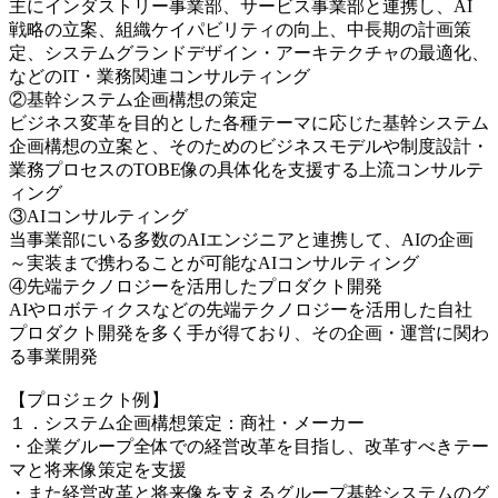
主にインダストリー事業部、サービス事業部と連携し、AI
戦略の立案、組織ケイパビリティの向上、中長期の計画策
定、システムグランドデザイン・アーキテクチャの最適化、
などのIT・業務関連コンサルティング
②基幹システム企画構想の策定
ビジネス変革を目的とした各種テーマに応じた基幹システム
企画構想の立案と、そのためのビジネスモデルや制度設計・
業務プロセスのTOBE像の具体化を支援する上流コンサルテ
ィング
③AIコンサルティング
当事業部にいる多数のAIエンジニアと連携して、AIの企画
～実装まで携わることが可能なAIコンサルティング
④先端テクノロジーを活用したプロダクト開発
AIやロボティクスなどの先端テクノロジーを活用した自社
プロダクト開発を多く手が得ており、その企画・運営に関わ
る事業開発
【プロジェクト例】
１．システム企画構想策定：商社・メーカー
・企業グループ全体での経営改革を目指し、改革すべきテー
マと将来像策定を支援
・また経営改革と将来像を支えるグループ基幹システムのグ