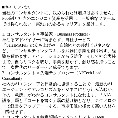
■キャリアパス
当社のコンサルタントに、決められた終着点はありません。
Pool制と社内のエンジニア資産を活用し、一般的なファーム
では得られない「実効力のあるキャリア」を築けます。
1. コンサルタント × 事業家（Business Producer）
単なるアドバイザーに留まらず、自社サービス
『SalesMAPs』の立ち上げや、自治体との共創ビジネスな
ど、「コンサルティングスキルを武器に事業を創り出す」経
験を積めます。アイデーションから収益化、そして社会実装
まで。自らリスクを取り、事業を動かす手触り感を持つこと
で、次世代のリーダーへと成長できます。
2. コンサルタント × 先端テクノロジー（AI/Tech Lead
Consultant）
社内のAIエンジニアと日常的に協働することで、最新のAI
エージェントやアルゴリズムをビジネスにどう組み込むか、
その「急所」がわかるコンサルタントになれます。「AIを
語る」層と「コードを書く」層の懸け橋となり、テクノロジ
ーで経営をアップデートする、市場価値の極めて高い人材を
目指せます。
3. コンサルタント × 特定領域のスペシャリスト（Deep