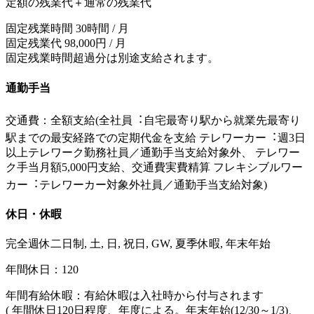
定額の残業代＋通常の残業代
固定残業時間 30時間 / 月
固定残業代 98,000円 / 月
固定残業時間超過分は別途支給されます。
通勤手当
交通費：全額支給(全社員︓⾃宅最寄り駅から就業先最寄り
駅までの最安経路での定期代⾦を支給 テレワーカー︓週3日
以上テレワーク勤務社員／通勤⼿当支給対象外、 テレワー
ク⼿当月額5,000円支給、交通費実費精算 フレキシブルワー
カー︓テレワーカー対象外社員／通勤⼿当支給対象)
休日・休暇
完全週休二日制, 土, 日, 祝日, GW, 夏季休暇, 年末年始
年間休日：120
年間有給休暇：有給休暇は入社時から付与されます
( 年間休日120日程度、年度による。年末年始(12/30～1/3)、