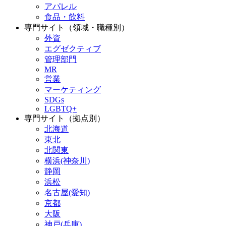
アパレル
食品・飲料
専門サイト（領域・職種別）
外資
エグゼクティブ
管理部門
MR
営業
マーケティング
SDGs
LGBTQ+
専門サイト（拠点別）
北海道
東北
北関東
横浜(神奈川)
静岡
浜松
名古屋(愛知)
京都
大阪
神戸(兵庫)