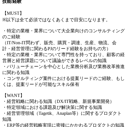
技能/経験
【MUST】
※以下は全て必須ではなくあくまで目安になります。
・特定の業種・業界について大企業向けのコンサルティング
のご経験
（IT/Non-IT問わず、販売、購買・調達、生産、物流、会
計・経営管理に関わるPJのリード経験をお持ちの方）
・特定の業種・業界について専門性を持っており、顧客の経
営層と経営課題について議論ができるレベルの知識
・バリューチェーンを中心とした業務分析及び業務改革推進
に関わる知識
・コンサルティング案件における提案リードのご経験、もし
くは、提案リードが可能なスキル保有
【WANT】
・経営戦略に関わる知識（DX/IT戦略、新規事業開発）
・特定領域における課題及び解決策に関する知識
・経営管理領域（Tagetik、Anaplan等）に関するプロダクト
知識
・ERP等の経営戦略実現に密接にかかわるプロダクトの知識