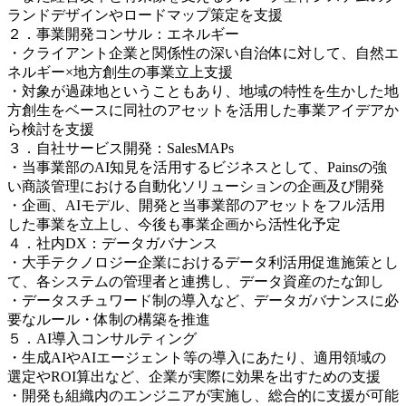
ランドデザインやロードマップ策定を支援
２．事業開発コンサル：エネルギー
・クライアント企業と関係性の深い自治体に対して、自然エ
ネルギー×地方創生の事業立上支援
・対象が過疎地ということもあり、地域の特性を生かした地
方創生をベースに同社のアセットを活用した事業アイデアか
ら検討を支援
３．自社サービス開発：SalesMAPs
・当事業部のAI知見を活用するビジネスとして、Painsの強
い商談管理における自動化ソリューションの企画及び開発
・企画、AIモデル、開発と当事業部のアセットをフル活用
した事業を立上し、今後も事業企画から活性化予定
４．社内DX：データガバナンス
・大手テクノロジー企業におけるデータ利活用促進施策とし
て、各システムの管理者と連携し、データ資産のたな卸し
・データスチュワード制の導入など、データガバナンスに必
要なルール・体制の構築を推進
５．AI導入コンサルティング
・生成AIやAIエージェント等の導入にあたり、適用領域の
選定やROI算出など、企業が実際に効果を出すための支援
・開発も組織内のエンジニアが実施し、総合的に支援が可能