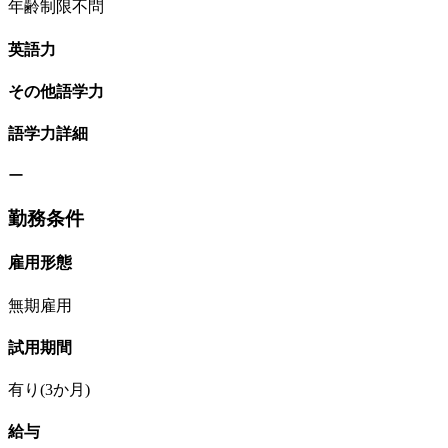
年齢制限不問
英語力
その他語学力
語学力詳細
ー
勤務条件
雇用形態
無期雇用
試用期間
有り(3か月)
給与