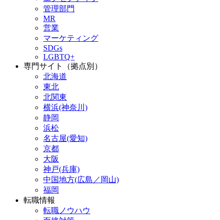
管理部門
MR
営業
マーケティング
SDGs
LGBTQ+
専門サイト（拠点別）
北海道
東北
北関東
横浜(神奈川)
静岡
浜松
名古屋(愛知)
京都
大阪
神戸(兵庫)
中国地方(広島／岡山)
福岡
転職情報
転職ノウハウ