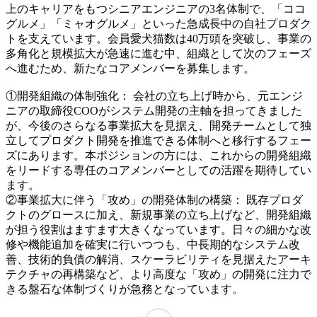
上のキャリアをもつシニアエンジニアの3名体制で、「ココ
グルメ」「ミャオグルメ」といった急成長中の自社プロダク
トを支えています。会員愛犬猫数は40万頭を突破し、事業の
多角化と規模拡大が急速に進む中、組織として次のフェーズ
へ進むため、新たなコアメンバーを募集します。
①開発組織の体制強化： 会社の立ち上げ時から、元エンジ
ニアの取締役COOがシステム開発の主軸を担ってきました
が、今後のさらなる事業拡大を見据え、開発チームとして独
立してプロダクト開発を推進できる体制へと移行するフェー
ズにあります。本ポジションの方には、これからの開発組織
をリードする専任のコアメンバーとしての活躍を期待してい
ます。
②事業拡大に伴う「攻め」の開発体制の構築： 既存プロダ
クトのグロースに加え、新規事業の立ち上げなど、開発組織
が担う役割はますます大きくなっています。日々の細かな改
修や機能追加を確実に行いつつも、中長期的なシステム改
善、技術的負債の解消、スケーラビリティを見据えたアーキ
テクチャの再構築など、より高度な「攻め」の開発に注力で
きる盤石な体制づくりが急務となっています。