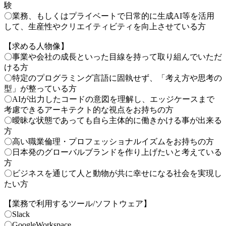
験
〇業務、もしくはプライベートで日常的に生成AI等を活用
して、生産性やクリエイティビティを向上させている方
【求める人物像】
〇事業や会社の成長といった目線を持って取り組んでいただ
ける方
〇特定のプログラミング言語に固執せず、「考え方や思考の
型」が整っている方
〇AIが出力したコードの意図を理解し、エッジケースまで
考慮できるアーキテクト的な視点をお持ちの方
〇曖昧な状態であっても自ら主体的に働きかける事が出来る
方
〇高い職業倫理・プロフェッショナルイズムをお持ちの方
〇日本発のグローバルブランドを作り上げたいと考えている
方
〇ビジネスを通じて人と動物が共に幸せになる社会を実現し
たい方
【業務で利用するツール/ソフトウェア】
〇Slack
〇GoogleWorkspace