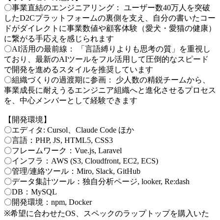
〇事業直結のエンジニアリング： ユーザー数40万人を突破
したD2Cプラットフォームの裏側を支え、自分の書いたコー
ドがダイレクトに事業数値や顧客体験（愛犬・愛猫の健康）
に繋がる手応えを感じられます
〇AI活用の最前線： 「言語縛りよりも思考の質」を重視し
ており、最新のAIツールをフル活用して圧倒的なスピード
で開発を進めるスタイルを推奨しています
〇組織づくりの過渡期に参画： 少人数の精鋭チームから、
事業成長に耐えうるエンジニア組織へと進化させるプロセス
を、中心メンバーとして経験できます
【開発環境】
〇エディタ: Cursol、Claude Code ほか
〇言語：PHP, JS, HTML5, CSS3
〇フレームワーク：Vue.js, Laravel
〇インフラ：AWS (S3, Cloudfront, EC2, ECS)
〇管理/連絡ツール：Miro, Slack, GitHub
〇データ集計ツール：独自分析ページ, looker, Re:dash
〇DB：MySQL
〇開発環境：npm, Docker
※希望に合わせたOS、スペックのラップトップを購入いた