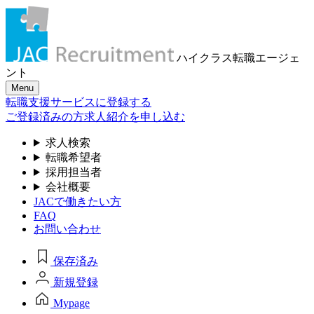
ハイクラス転職
エージェ
ント
Menu
転職支援サービスに登録する
ご登録済みの方
求人紹介を申し込む
求人検索
転職希望者
採用担当者
会社概要
JACで働きたい方
FAQ
お問い合わせ
保存済み
新規登録
Mypage