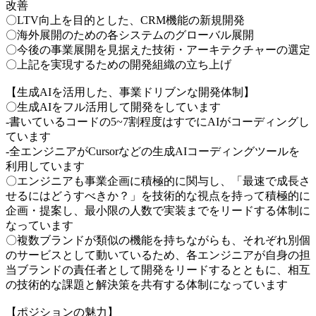
改善
〇LTV向上を目的とした、CRM機能の新規開発
〇海外展開のための各システムのグローバル展開
〇今後の事業展開を見据えた技術・アーキテクチャーの選定
〇上記を実現するための開発組織の立ち上げ
【生成AIを活用した、事業ドリブンな開発体制】
〇生成AIをフル活用して開発をしています
-書いているコードの5~7割程度はすでにAIがコーディングし
ています
-全エンジニアがCursorなどの生成AIコーディングツールを
利用しています
〇エンジニアも事業企画に積極的に関与し、「最速で成長さ
せるにはどうすべきか？」を技術的な視点を持って積極的に
企画・提案し、最小限の人数で実装までをリードする体制に
なっています
〇複数ブランドが類似の機能を持ちながらも、それぞれ別個
のサービスとして動いているため、各エンジニアが自身の担
当ブランドの責任者として開発をリードするとともに、相互
の技術的な課題と解決策を共有する体制になっています
【ポジションの魅力】