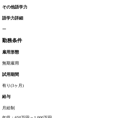
その他語学力
語学力詳細
ー
勤務条件
雇用形態
無期雇用
試用期間
有り(3ヶ月)
給与
月給制
年収：650万円 ~ 1,000万円