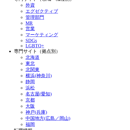
外資
エグゼクティブ
管理部門
MR
営業
マーケティング
SDGs
LGBTQ+
専門サイト（拠点別）
北海道
東北
北関東
横浜(神奈川)
静岡
浜松
名古屋(愛知)
京都
大阪
神戸(兵庫)
中国地方(広島／岡山)
福岡