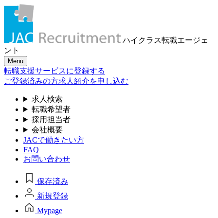
ハイクラス転職
エージェ
ント
Menu
転職支援サービスに登録する
ご登録済みの方
求人紹介を申し込む
求人検索
転職希望者
採用担当者
会社概要
JACで働きたい方
FAQ
お問い合わせ
保存済み
新規登録
Mypage