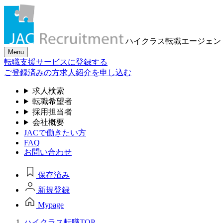
ハイクラス転職
エージェン
Menu
転職支援サービスに登録する
ご登録済みの方
求人紹介を申し込む
求人検索
転職希望者
採用担当者
会社概要
JACで働きたい方
FAQ
お問い合わせ
保存済み
新規登録
Mypage
ハイクラス転職TOP