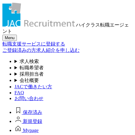
ハイクラス転職
エージェ
ント
Menu
転職支援サービスに登録する
ご登録済みの方
求人紹介を申し込む
求人検索
転職希望者
採用担当者
会社概要
JACで働きたい方
FAQ
お問い合わせ
保存済み
新規登録
Mypage