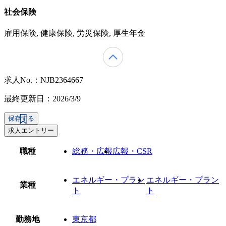
社会保険
雇用保険, 健康保険, 労災保険, 厚生年金
求人No.：NJB2364667
最終更新日：2026/3/9
保存する
求人エントリー
職種
総務・広報
広報・CSR
エネルギー・プラン
エネルギー・プラン
業種
ト
ト
勤務地
東京都