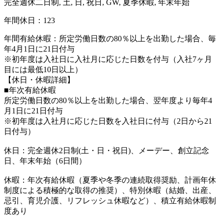
完全週休二日制, 土, 日, 祝日, GW, 夏季休暇, 年末年始
年間休日：123
年間有給休暇：所定労働日数の80％以上を出勤した場合、毎
年4月1日に21日付与
※初年度は入社日に入社月に応じた日数を付与（入社7ヶ月
目には最低10日以上）
【休日・休暇詳細】
■年次有給休暇
所定労働日数の80％以上を出勤した場合、翌年度より毎年4
月1日に21日付与
※初年度は入社月に応じた日数を入社日に付与（2日から21
日付与）
休日：完全週休2日制(土・日・祝日)、メーデー、創立記念
日、年末年始（6日間）
休暇：年次有給休暇（夏季や冬季の連続取得奨励、計画年休
制度による積極的な取得の推奨）、特別休暇（結婚、出産、
忌引、育児介護、リフレッシュ休暇など）、積立有給休暇制
度あり