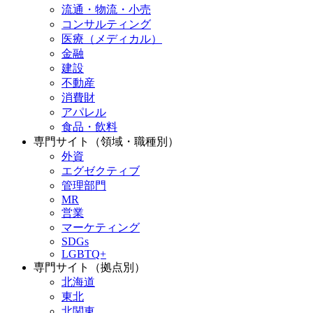
流通・物流・小売
コンサルティング
医療（メディカル）
金融
建設
不動産
消費財
アパレル
食品・飲料
専門サイト（領域・職種別）
外資
エグゼクティブ
管理部門
MR
営業
マーケティング
SDGs
LGBTQ+
専門サイト（拠点別）
北海道
東北
北関東