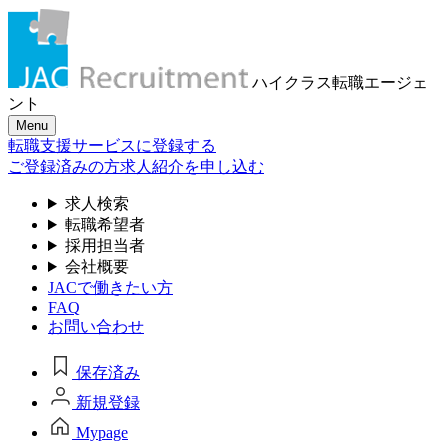
ハイクラス転職
エージェ
ント
Menu
転職支援サービスに登録する
ご登録済みの方
求人紹介を申し込む
求人検索
転職希望者
採用担当者
会社概要
JACで働きたい方
FAQ
お問い合わせ
保存済み
新規登録
Mypage