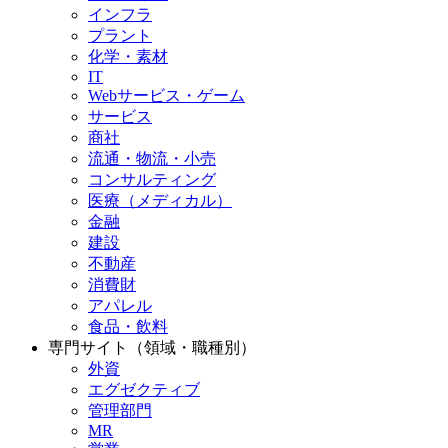
インフラ
プラント
化学・素材
IT
Webサービス・ゲーム
サービス
商社
流通・物流・小売
コンサルティング
医療（メディカル）
金融
建設
不動産
消費財
アパレル
食品・飲料
専門サイト（領域・職種別）
外資
エグゼクティブ
管理部門
MR