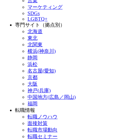
営業
マーケティング
SDGs
LGBTQ+
専門サイト（拠点別）
北海道
東北
北関東
横浜(神奈川)
静岡
浜松
名古屋(愛知)
京都
大阪
神戸(兵庫)
中国地方(広島／岡山)
福岡
転職情報
転職ノウハウ
面接対策
転職市場動向
転職セミナー