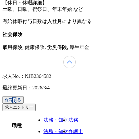
【休日・休暇詳細】
土曜、日曜、祝祭日、年末年始 など
有給休暇付与日数は入社月により異なる
社会保険
雇用保険, 健康保険, 労災保険, 厚生年金
求人No.：NJB2364582
最終更新日：2026/3/4
保存する
求人エントリー
法務・知財
法務
職種
法務・知財
弁護士