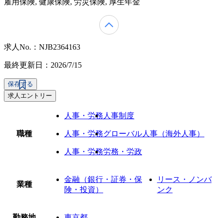
雇用保険, 健康保険, 労災保険, 厚生年金
求人No.：NJB2364163
最終更新日：2026/7/15
保存する
求人エントリー
人事・労務
人事制度
職種
人事・労務
グローバル人事（海外人事）
人事・労務
労務・労政
金融（銀行・証券・保
リース・ノンバ
業種
険・投資）
ンク
勤務地
東京都