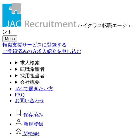
ハイクラス転職
エージェ
ント
Menu
転職支援サービスに登録する
ご登録済みの方
求人紹介を申し込む
求人検索
転職希望者
採用担当者
会社概要
JACで働きたい方
FAQ
お問い合わせ
保存済み
新規登録
Mypage