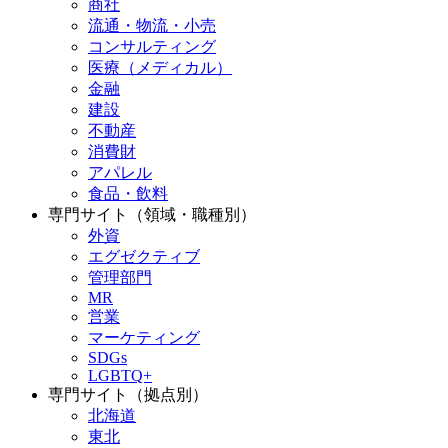
商社
流通・物流・小売
コンサルティング
医療（メディカル）
金融
建設
不動産
消費財
アパレル
食品・飲料
専門サイト（領域・職種別）
外資
エグゼクティブ
管理部門
MR
営業
マーケティング
SDGs
LGBTQ+
専門サイト（拠点別）
北海道
東北