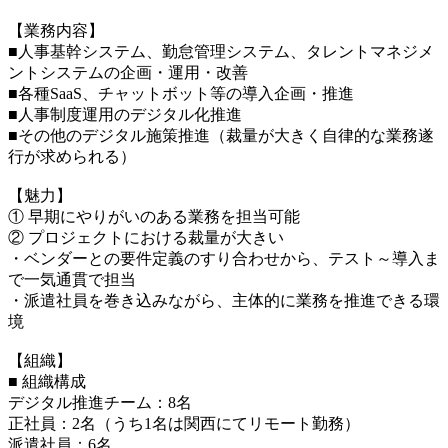
【業務内容】
■人事基幹システム、勤怠管理システム、タレントマネジメ
ントシステムの企画・運用・改善
■各種SaaS、チャットボット等の導入企画・推進
■人事制度運用のデジタル化推進
■その他のデジタル施策推進（裁量が大きく自律的な業務遂
行が求められる）
【魅力】
① 早期にやりがいのある業務を担当可能
② プロジェクトにおける裁量が大きい
・ベンダーとの要件定義のすり合わせから、テスト～導入ま
で一気通貫で担当
・派遣社員を巻き込みながら、主体的に業務を推進できる環
境
【組織】
■ 組織構成
デジタル推進チーム：8名
正社員：2名（うち1名は関西にてリモート勤務）
派遣社員：6名