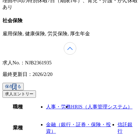
理由不問の特別休暇7日（期限1年）、育児・介護・がん休暇
あり
社会保険
雇用保険, 健康保険, 労災保険, 厚生年金
求人No.：NJB2361935
最終更新日：2026/2/20
保存する
求人エントリー
職種
人事・労務
HRIS（人事管理システム）
金融（銀行・証券・保険・投
信託銀
業種
資）
行