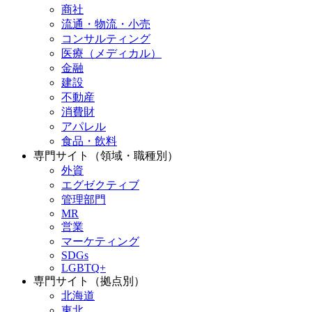
商社
流通・物流・小売
コンサルティング
医療（メディカル）
金融
建設
不動産
消費財
アパレル
食品・飲料
専門サイト（領域・職種別）
外資
エグゼクティブ
管理部門
MR
営業
マーケティング
SDGs
LGBTQ+
専門サイト（拠点別）
北海道
東北