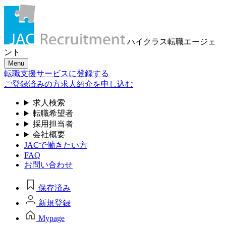
ハイクラス転職
エージェ
ント
Menu
転職支援サービスに登録する
ご登録済みの方
求人紹介を申し込む
求人検索
転職希望者
採用担当者
会社概要
JACで働きたい方
FAQ
お問い合わせ
保存済み
新規登録
Mypage