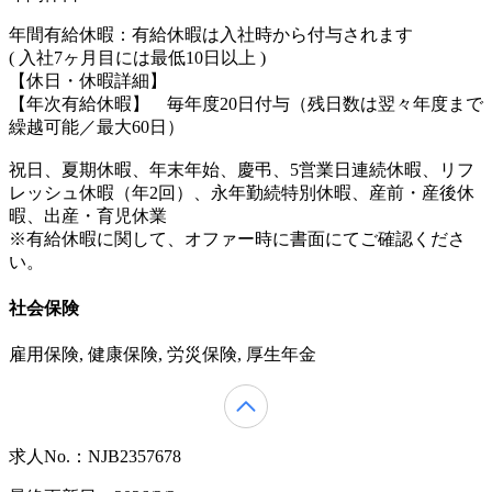
年間有給休暇：有給休暇は入社時から付与されます
( 入社7ヶ月目には最低10日以上 )
【休日・休暇詳細】
【年次有給休暇】 毎年度20日付与（残日数は翌々年度まで
繰越可能／最大60日）
祝日、夏期休暇、年末年始、慶弔、5営業日連続休暇、リフ
レッシュ休暇（年2回）、永年勤続特別休暇、産前・産後休
暇、出産・育児休業
※有給休暇に関して、オファー時に書面にてご確認くださ
い。
社会保険
雇用保険, 健康保険, 労災保険, 厚生年金
求人No.：NJB2357678