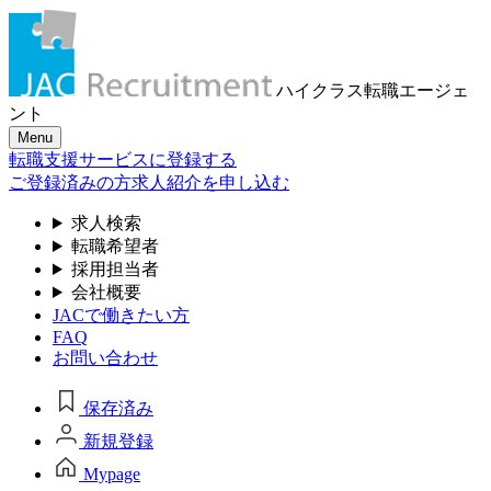
ハイクラス転職
エージェ
ント
Menu
転職支援サービスに登録する
ご登録済みの方
求人紹介を申し込む
求人検索
転職希望者
採用担当者
会社概要
JACで働きたい方
FAQ
お問い合わせ
保存済み
新規登録
Mypage