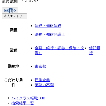
最終更新日：2026/2/2
保存する
求人エントリー
法務・知財
法務
職種
法務・知財
弁護士
金融（銀行・証券・保険・投
信託銀
業種
資）
行
勤務地
東京都
こだわり条
日系企業
件
英語力不問
ハイクラス転職TOP
検索結果一覧