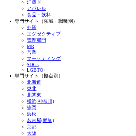
消費財
アパレル
食品・飲料
専門サイト（領域・職種別）
外資
エグゼクティブ
管理部門
MR
営業
マーケティング
SDGs
LGBTQ+
専門サイト（拠点別）
北海道
東北
北関東
横浜(神奈川)
静岡
浜松
名古屋(愛知)
京都
大阪