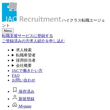
ハイクラス転職
エージェ
ント
Menu
転職支援サービスに登録する
ご登録済みの方
求人紹介を申し込む
求人検索
転職希望者
採用担当者
会社概要
JACで働きたい方
FAQ
お問い合わせ
保存済み
新規登録
Mypage