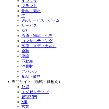
インフラ
プラント
化学・素材
IT
Webサービス・ゲーム
サービス
商社
流通・物流・小売
コンサルティング
医療（メディカル）
金融
建設
不動産
消費財
アパレル
食品・飲料
専門サイト（領域・職種別）
外資
エグゼクティブ
管理部門
MR
営業