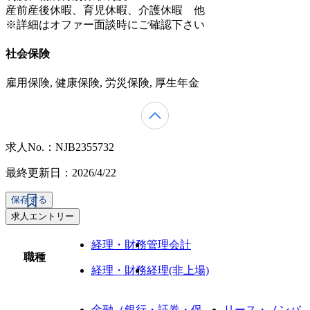
産前産後休暇、育児休暇、介護休暇 他
※詳細はオファー面談時にご確認下さい
社会保険
雇用保険, 健康保険, 労災保険, 厚生年金
求人No.：NJB2355732
最終更新日：2026/4/22
保存する
求人エントリー
経理・財務
管理会計
職種
経理・財務
経理(非上場)
金融（銀行・証券・保
リース・ノンバ