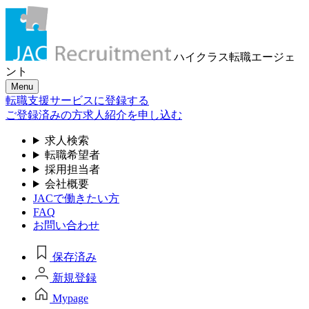
ハイクラス転職
エージェ
ント
Menu
転職支援サービスに登録する
ご登録済みの方
求人紹介を申し込む
求人検索
転職希望者
採用担当者
会社概要
JACで働きたい方
FAQ
お問い合わせ
保存済み
新規登録
Mypage