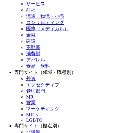
サービス
商社
流通・物流・小売
コンサルティング
医療（メディカル）
金融
建設
不動産
消費財
アパレル
食品・飲料
専門サイト（領域・職種別）
外資
エグゼクティブ
管理部門
MR
営業
マーケティング
SDGs
LGBTQ+
専門サイト（拠点別）
北海道