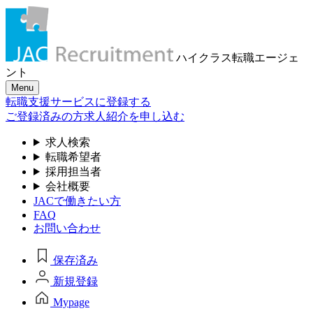
ハイクラス転職
エージェ
ント
Menu
転職支援サービスに登録する
ご登録済みの方
求人紹介を申し込む
求人検索
転職希望者
採用担当者
会社概要
JACで働きたい方
FAQ
お問い合わせ
保存済み
新規登録
Mypage