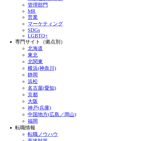
管理部門
MR
営業
マーケティング
SDGs
LGBTQ+
専門サイト（拠点別）
北海道
東北
北関東
横浜(神奈川)
静岡
浜松
名古屋(愛知)
京都
大阪
神戸(兵庫)
中国地方(広島／岡山)
福岡
転職情報
転職ノウハウ
面接対策