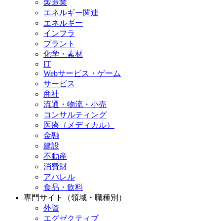
製造業
エネルギー関連
エネルギー
インフラ
プラント
化学・素材
IT
Webサービス・ゲーム
サービス
商社
流通・物流・小売
コンサルティング
医療（メディカル）
金融
建設
不動産
消費財
アパレル
食品・飲料
専門サイト（領域・職種別）
外資
エグゼクティブ