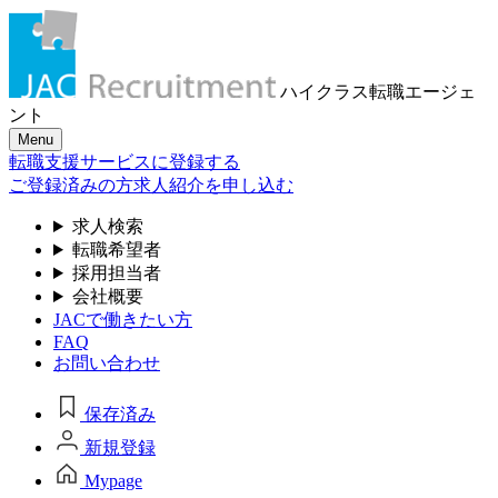
ハイクラス転職
エージェ
ント
Menu
転職支援サービスに登録する
ご登録済みの方
求人紹介を申し込む
求人検索
転職希望者
採用担当者
会社概要
JACで働きたい方
FAQ
お問い合わせ
保存済み
新規登録
Mypage