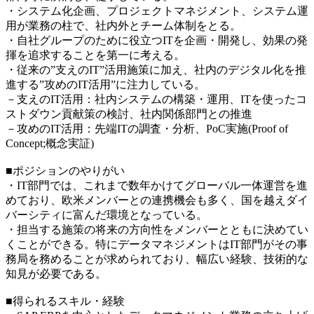
・システム化企画、プロジェクトマネジメント、システム運
用が業務の柱で、社内外とチーム体制をとる。
・自社グループのために役立つITを企画・開発し、効果の発
揮を追求することを第一に考える。
・従来の”支えのIT”活用施策に加え、社内のデジタル化を推
進する”攻めのIT活用”に注力している。
－支えのIT活用：社内システムの構築・運用、ITを使ったコ
ストダウン貢献策の検討、社内関係部門との推進
－攻めのIT活用：先端ITの調査・分析、PoC実施(Proof of
Concept;概念実証)
■ポジションのやりがい
・IT部門では、これまで数年かけてグローバル一体運営を進
めており、欧米メンバーとの連携機会も多く、国を越えダイ
バーシティに富んだ環境となっている。
・担当する施策の将来の方向性をメンバーとともに決めてい
くことができる。特にデータマネジメントはIT部門がその事
務局を務めることが求められており、幅広い経験、技術的な
知見が必要である。
■得られるスキル・経験