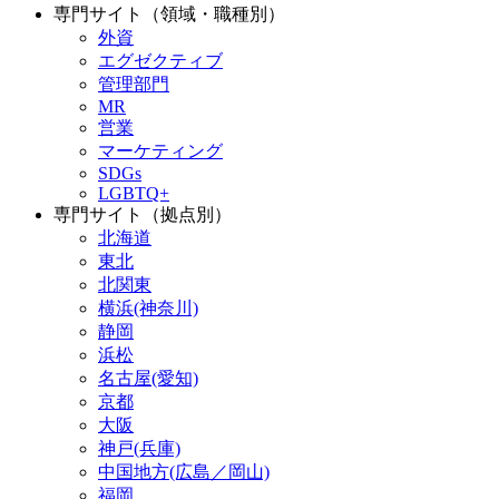
専門サイト（領域・職種別）
外資
エグゼクティブ
管理部門
MR
営業
マーケティング
SDGs
LGBTQ+
専門サイト（拠点別）
北海道
東北
北関東
横浜(神奈川)
静岡
浜松
名古屋(愛知)
京都
大阪
神戸(兵庫)
中国地方(広島／岡山)
福岡