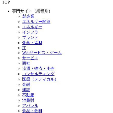
TOP
専門サイト（業種別）
製造業
エネルギー関連
エネルギー
インフラ
プラント
化学・素材
IT
Webサービス・ゲーム
サービス
商社
流通・物流・小売
コンサルティング
医療（メディカル）
金融
建設
不動産
消費財
アパレル
食品・飲料