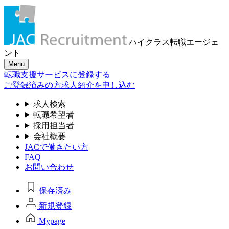
ハイクラス転職
エージェ
ント
Menu
転職支援サービスに登録する
ご登録済みの方
求人紹介を申し込む
求人検索
転職希望者
採用担当者
会社概要
JACで働きたい方
FAQ
お問い合わせ
保存済み
新規登録
Mypage