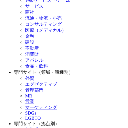
Webサービス・ゲーム
サービス
商社
流通・物流・小売
コンサルティング
医療（メディカル）
金融
建設
不動産
消費財
アパレル
食品・飲料
専門サイト（領域・職種別）
外資
エグゼクティブ
管理部門
MR
営業
マーケティング
SDGs
LGBTQ+
専門サイト（拠点別）