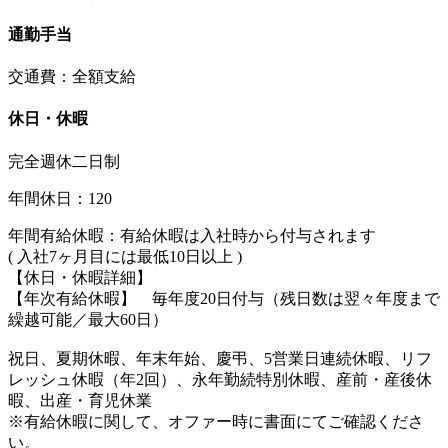
通勤手当
交通費：全額支給
休日・休暇
完全週休二日制
年間休日：120
年間有給休暇：有給休暇は入社時から付与されます
( 入社7ヶ月目には最低10日以上 )
【休日・休暇詳細】
【年次有給休暇】 毎年度20日付与（残日数は翌々年度まで
繰越可能／最大60日）
祝日、夏期休暇、年末年始、慶弔、5営業日連続休暇、リフ
レッシュ休暇（年2回）、永年勤続特別休暇、産前・産後休
暇、出産・育児休業
※有給休暇に関して、オファー時に書面にてご確認くださ
い。