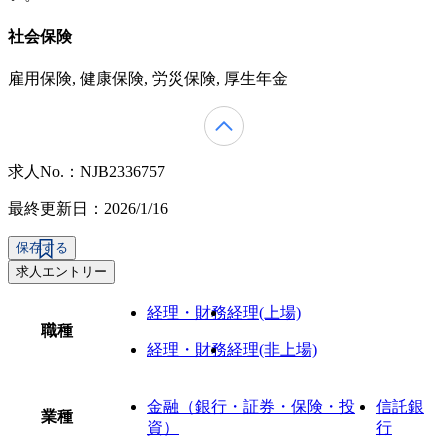
社会保険
雇用保険, 健康保険, 労災保険, 厚生年金
求人No.：NJB2336757
最終更新日：2026/1/16
保存する
求人エントリー
経理・財務
経理(上場)
職種
経理・財務
経理(非上場)
金融（銀行・証券・保険・投
信託銀
業種
資）
行