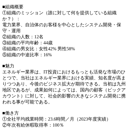
■組織概要
①組織のミッション（誰に対して何を提供している組織
か？）：
電力業界、自治体のお客様を中心としたシステム開発・保
守・運用
②組織の人数：12名
③組織の平均年齢：44歳
④組織の男女比：女性42% 男性58%
⑤組織の中途比率：16%
■魅力
エネルギー業界は、IT投資におけるもっとも活発な市場のひ
とつで、当社はエネルギー業界における実績、知名度が高ま
りつつあり、今後のビジネス拡大が期待できる。当初は九州
地区であるが、成果如何によっては、国内の顧客（ビックア
カウント）に対して、社会的影響の大きなシステム開発に携
われる事が可能である。
■働き方
①全社平均残業時間：23.6時間／月（2023年度実績）
②年次有給休暇取得率：100％