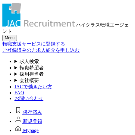
ハイクラス転職
エージェ
ント
Menu
転職支援サービスに登録する
ご登録済みの方
求人紹介を申し込む
求人検索
転職希望者
採用担当者
会社概要
JACで働きたい方
FAQ
お問い合わせ
保存済み
新規登録
Mypage