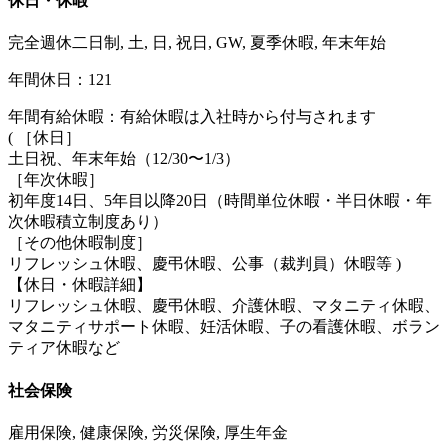
休日・休暇
完全週休二日制, 土, 日, 祝日, GW, 夏季休暇, 年末年始
年間休日：121
年間有給休暇：有給休暇は入社時から付与されます
( ［休日］
土日祝、年末年始（12/30〜1/3）
［年次休暇］
初年度14日、5年目以降20日（時間単位休暇・半日休暇・年
次休暇積⽴制度あり）
［その他休暇制度］
リフレッシュ休暇、慶弔休暇、公事（裁判員）休暇等 )
【休日・休暇詳細】
リフレッシュ休暇、慶弔休暇、介護休暇、マタニティ休暇、
マタニティサポート休暇、妊活休暇、子の看護休暇、ボラン
ティア休暇など
社会保険
雇用保険, 健康保険, 労災保険, 厚生年金