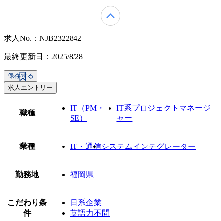
求人No.：NJB2322842
最終更新日：2025/8/28
保存する
求人エントリー
IT（PM・
IT系プロジェクトマネージ
職種
SE）
ャー
業種
IT・通信
システムインテグレーター
勤務地
福岡県
こだわり条
日系企業
件
英語力不問