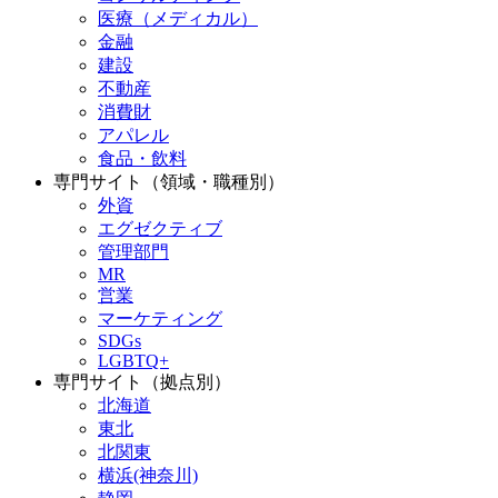
医療（メディカル）
金融
建設
不動産
消費財
アパレル
食品・飲料
専門サイト（領域・職種別）
外資
エグゼクティブ
管理部門
MR
営業
マーケティング
SDGs
LGBTQ+
専門サイト（拠点別）
北海道
東北
北関東
横浜(神奈川)