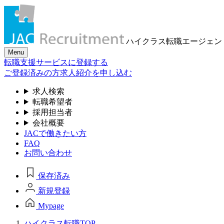
ハイクラス転職
エージェン
Menu
転職支援サービスに登録する
ご登録済みの方
求人紹介を申し込む
求人検索
転職希望者
採用担当者
会社概要
JACで働きたい方
FAQ
お問い合わせ
保存済み
新規登録
Mypage
ハイクラス転職TOP