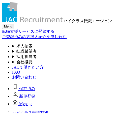
ハイクラス転職
エージェン
Menu
転職支援サービスに登録する
ご登録済みの方
求人紹介を申し込む
求人検索
転職希望者
採用担当者
会社概要
JACで働きたい方
FAQ
お問い合わせ
保存済み
新規登録
Mypage
ハイクラス転職TOP