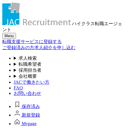
ハイクラス転職
エージェ
ント
Menu
転職支援サービスに登録する
ご登録済みの方
求人紹介を申し込む
求人検索
転職希望者
採用担当者
会社概要
JACで働きたい方
FAQ
お問い合わせ
保存済み
新規登録
Mypage