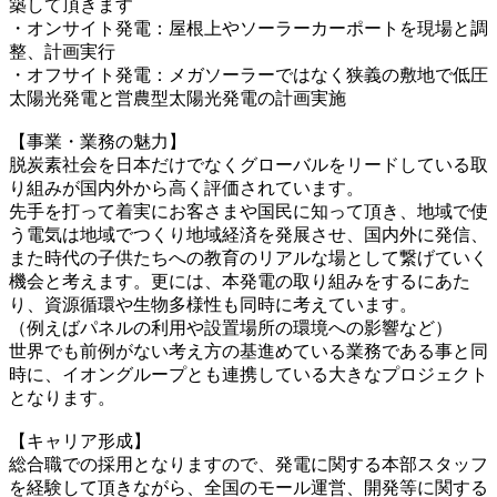
築して頂きます
・オンサイト発電：屋根上やソーラーカーポートを現場と調
整、計画実行
・オフサイト発電：メガソーラーではなく狭義の敷地で低圧
太陽光発電と営農型太陽光発電の計画実施
【事業・業務の魅力】
脱炭素社会を日本だけでなくグローバルをリードしている取
り組みが国内外から高く評価されています。
先手を打って着実にお客さまや国民に知って頂き、地域で使
う電気は地域でつくり地域経済を発展させ、国内外に発信、
また時代の子供たちへの教育のリアルな場として繋げていく
機会と考えます。更には、本発電の取り組みをするにあた
り、資源循環や生物多様性も同時に考えています。
（例えばパネルの利用や設置場所の環境への影響など）
世界でも前例がない考え方の基進めている業務である事と同
時に、イオングループとも連携している大きなプロジェクト
となります。
【キャリア形成】
総合職での採用となりますので、発電に関する本部スタッフ
を経験して頂きながら、全国のモール運営、開発等に関する