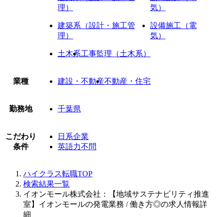
理）
気）
建築系（設計・施工管
設備施工（電
理）
気）
土木系
工事監理（土木系）
業種
建設・不動産
不動産・住宅
勤務地
千葉県
こだわり
日系企業
条件
英語力不問
ハイクラス転職TOP
検索結果一覧
イオンモール株式会社：【地域サステナビリティ推進
室】イオンモールの発電業務 / 働き方◎の求人情報詳
細