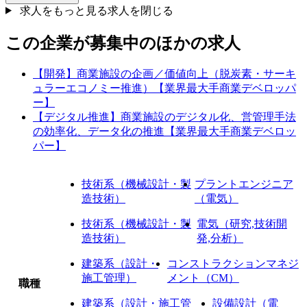
求人をもっと見る
求人を閉じる
この企業が募集中のほかの求人
【開発】商業施設の企画／価値向上（脱炭素・サーキ
ュラーエコノミー推進）【業界最大手商業デベロッパ
ー】
【デジタル推進】商業施設のデジタル化、営管理手法
の効率化、データ化の推進【業界最大手商業デベロッ
パー】
技術系（機械設計・製
プラントエンジニア
造技術）
（電気）
技術系（機械設計・製
電気（研究,技術開
造技術）
発,分析）
建築系（設計・
コンストラクションマネジ
施工管理）
メント（CM）
職種
建築系（設計・施工管
設備設計（電