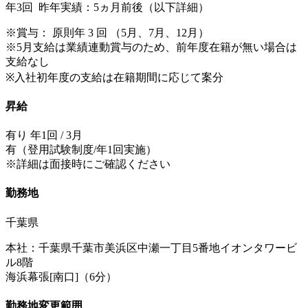
年3回 昨年実績：5ヵ月前後（以下詳細）
※賞与： 原則年 3 回 （5月、7月、12月）
※5月支給は業績連動賞与のため、前年度在籍が無い場合は
支給なし
※入社初年度の支給は在籍期間に応じて案分
昇給
有り 年1回 / 3月
有（登用試験制度/年1回実施）
※詳細は面接時にご確認ください
勤務地
千葉県
本社：千葉県千葉市美浜区中瀬一丁目5番地イオンタワービ
ル8階
海浜幕張[南口]（6分）
勤務地変更範囲