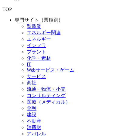
TOP
専門サイト（業種別）
製造業
エネルギー関連
エネルギー
インフラ
プラント
化学・素材
IT
Webサービス・ゲーム
サービス
商社
流通・物流・小売
コンサルティング
医療（メディカル）
金融
建設
不動産
消費財
アパレル