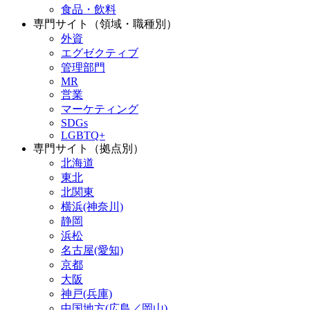
食品・飲料
専門サイト（領域・職種別）
外資
エグゼクティブ
管理部門
MR
営業
マーケティング
SDGs
LGBTQ+
専門サイト（拠点別）
北海道
東北
北関東
横浜(神奈川)
静岡
浜松
名古屋(愛知)
京都
大阪
神戸(兵庫)
中国地方(広島／岡山)