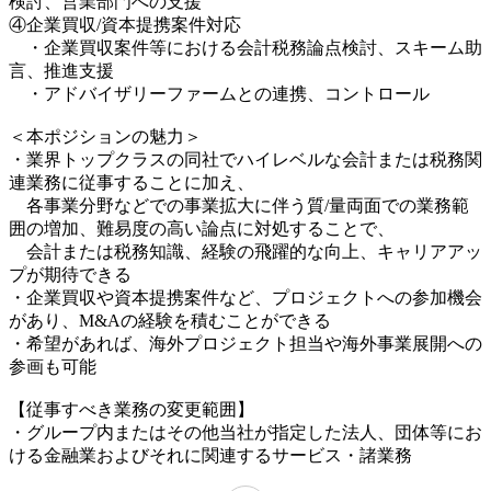
検討、営業部門への支援
④企業買収/資本提携案件対応
・企業買収案件等における会計税務論点検討、スキーム助
言、推進支援
・アドバイザリーファームとの連携、コントロール
＜本ポジションの魅力＞
・業界トップクラスの同社でハイレベルな会計または税務関
連業務に従事することに加え、
各事業分野などでの事業拡大に伴う質/量両面での業務範
囲の増加、難易度の高い論点に対処することで、
会計または税務知識、経験の飛躍的な向上、キャリアアッ
プが期待できる
・企業買収や資本提携案件など、プロジェクトへの参加機会
があり、M&Aの経験を積むことができる
・希望があれば、海外プロジェクト担当や海外事業展開への
参画も可能
【従事すべき業務の変更範囲】
・グループ内またはその他当社が指定した法人、団体等にお
ける金融業およびそれに関連するサービス・諸業務