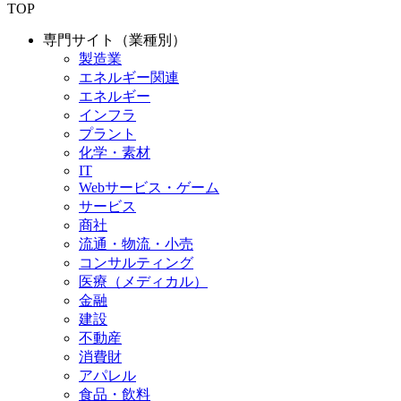
TOP
専門サイト（業種別）
製造業
エネルギー関連
エネルギー
インフラ
プラント
化学・素材
IT
Webサービス・ゲーム
サービス
商社
流通・物流・小売
コンサルティング
医療（メディカル）
金融
建設
不動産
消費財
アパレル
食品・飲料