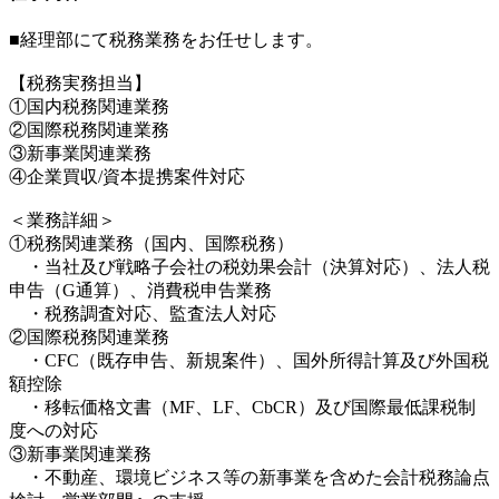
■経理部にて税務業務をお任せします。
【税務実務担当】
①国内税務関連業務
②国際税務関連業務
③新事業関連業務
④企業買収/資本提携案件対応
＜業務詳細＞
①税務関連業務（国内、国際税務）
・当社及び戦略子会社の税効果会計（決算対応）、法人税
申告（G通算）、消費税申告業務
・税務調査対応、監査法人対応
②国際税務関連業務
・CFC（既存申告、新規案件）、国外所得計算及び外国税
額控除
・移転価格文書（MF、LF、CbCR）及び国際最低課税制
度への対応
③新事業関連業務
・不動産、環境ビジネス等の新事業を含めた会計税務論点