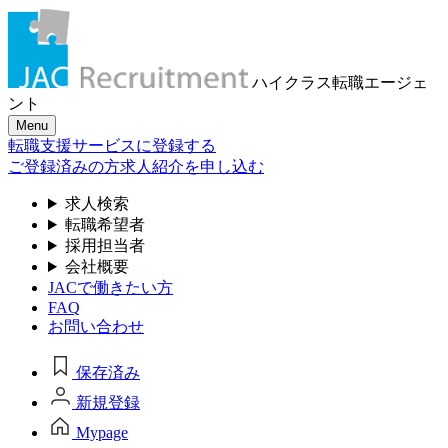
ハイクラス転職
エージェ
ント
Menu
転職支援サービスに登録する
ご登録済みの方
求人紹介を申し込む
求人検索
転職希望者
採用担当者
会社概要
JACで働きたい方
FAQ
お問い合わせ
保存済み
新規登録
Mypage