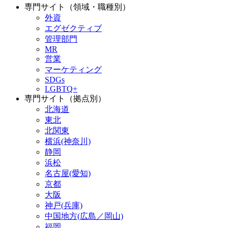
専門サイト（領域・職種別）
外資
エグゼクティブ
管理部門
MR
営業
マーケティング
SDGs
LGBTQ+
専門サイト（拠点別）
北海道
東北
北関東
横浜(神奈川)
静岡
浜松
名古屋(愛知)
京都
大阪
神戸(兵庫)
中国地方(広島／岡山)
福岡