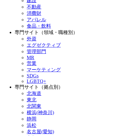
建設
不動産
消費財
アパレル
食品・飲料
専門サイト（領域・職種別）
外資
エグゼクティブ
管理部門
MR
営業
マーケティング
SDGs
LGBTQ+
専門サイト（拠点別）
北海道
東北
北関東
横浜(神奈川)
静岡
浜松
名古屋(愛知)