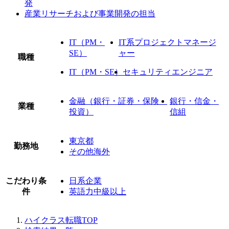
発
産業リサーチおよび事業開発の担当
IT（PM・
IT系プロジェクトマネージ
SE）
ャー
職種
IT（PM・SE）
セキュリティエンジニア
金融（銀行・証券・保険・
銀行・信金・
業種
投資）
信組
東京都
勤務地
その他海外
こだわり条
日系企業
件
英語力中級以上
ハイクラス転職TOP