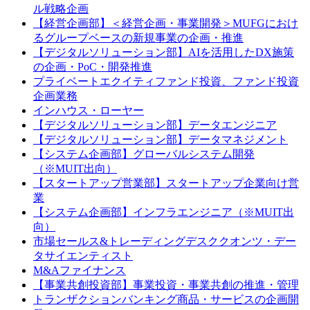
ル戦略企画
【経営企画部】＜経営企画・事業開発＞MUFGにおけ
るグループベースの新規事業の企画・推進
【デジタルソリューション部】AIを活用したDX施策
の企画・PoC・開発推進
プライベートエクイティファンド投資、ファンド投資
企画業務
インハウス・ローヤー
【デジタルソリューション部】データエンジニア
【デジタルソリューション部】データマネジメント
【システム企画部】グローバルシステム開発
（※MUIT出向）
【スタートアップ営業部】スタートアップ企業向け営
業
【システム企画部】インフラエンジニア（※MUIT出
向）
市場セールス&トレーディングデスククオンツ・デー
タサイエンティスト
M&Aファイナンス
【事業共創投資部】事業投資・事業共創の推進・管理
トランザクションバンキング商品・サービスの企画開