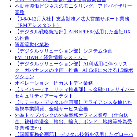
不動産協働ビジネスのモニタリング、アドバイザリー
業務
【3-6-9-12月入社】支店勤務／法人営業サポート業務
（RMアシスタント）
【デジタル戦略統括部】AI/BI/PPFを活用した全社DX
の推進
資産流動化業務
【デジタルソリューション部】システム企画・
PM（DWH／経営情報システム）
【デジタルソリューション部】AI利活用に伴うリス
ク・ガバナンスの企画・推進 - AI CoEにおける1.5線ポ
ジション
オペレーション 円カストディ業務
【サイバーセキュリティ推進部】＜金融×IT＞サイバー
セキュリティアーキテクト
【リテール・デジタル企画部】アライアンスを通じた
新規事業開発、金融サービス企画
外為トップバンクの外為事務オフィス業務 （仕向送
金、被仕向送金、輸出、輸入、ボンド、地銀等外為受
託業務ほか）
【国際事務企画部】 デジタル技術を活用したグローバ