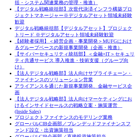
括・システム関連業務の管理・推進）
【デジタル戦略統括部】次世代決済インフラ構築プロ
ジェクトマネージャー※デジタルアセット領域未経験
歓迎
デジタル戦略統括部【デジタルアセット】プロジェク
トリード ※デジタルアセット領域未経験歓迎
【経験者採用】＜経営企画・事業開発＞MUFGにおけ
るグループベースの新規事業開発（企画・推進）
【サイバーセキュリティ統括部】＜金融×IT＞セキュリ
ティ共通サービス 導入推進・技術支援（グループ向
け）
【法人デジタル戦略部】法人向けサプライチェーン・
ファイナンスのソリューション営業
アライアンスを通じた新規事業開発、金融サービス企
画
【法人デジタル戦略部】法人向けマーケティングにお
けるインサイドセールスの戦略立案・施策運営
(Inside Sales)
プロジェクトファイナンスのモデリング業務
グローバルCIB企画部／ブレンデッドファイナンスフ
ァンド設立・出資施策担当
グローバルCIB企画部／直接投資施策担当