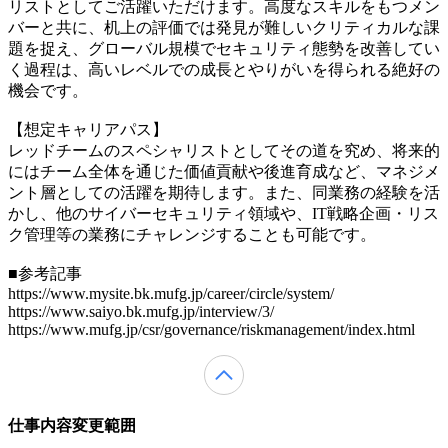
リストとしてご活躍いただけます。高度なスキルをもつメン
バーと共に、机上の評価では発見が難しいクリティカルな課
題を捉え、グローバル規模でセキュリティ態勢を改善してい
く過程は、高いレベルでの成長とやりがいを得られる絶好の
機会です。
【想定キャリアパス】
レッドチームのスペシャリストとしてその道を究め、将来的
にはチーム全体を通じた価値貢献や後進育成など、マネジメ
ント層としての活躍を期待します。また、同業務の経験を活
かし、他のサイバーセキュリティ領域や、IT戦略企画・リス
ク管理等の業務にチャレンジすることも可能です。
■参考記事
https://www.mysite.bk.mufg.jp/career/circle/system/
https://www.saiyo.bk.mufg.jp/interview/3/
https://www.mufg.jp/csr/governance/riskmanagement/index.html
仕事内容変更範囲