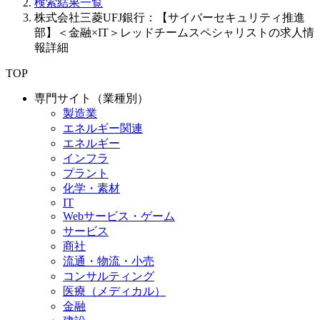
検索結果一覧
株式会社三菱UFJ銀行：【サイバーセキュリティ推進
部】＜金融×IT＞レッドチームスペシャリストの求人情
報詳細
TOP
専門サイト（業種別）
製造業
エネルギー関連
エネルギー
インフラ
プラント
化学・素材
IT
Webサービス・ゲーム
サービス
商社
流通・物流・小売
コンサルティング
医療（メディカル）
金融