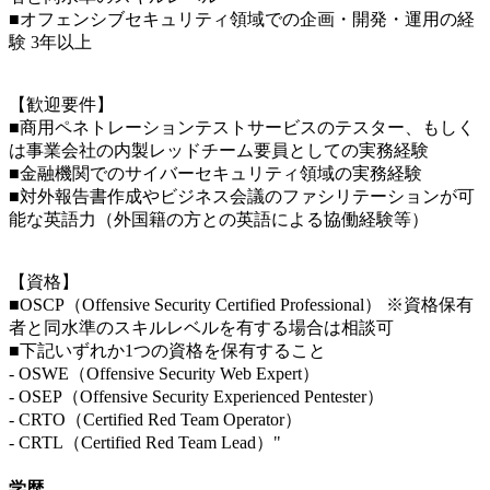
■オフェンシブセキュリティ領域での企画・開発・運用の経
験 3年以上
【歓迎要件】
■商用ペネトレーションテストサービスのテスター、もしく
は事業会社の内製レッドチーム要員としての実務経験
■金融機関でのサイバーセキュリティ領域の実務経験
■対外報告書作成やビジネス会議のファシリテーションが可
能な英語力（外国籍の方との英語による協働経験等）
【資格】
■OSCP（Offensive Security Certified Professional） ※資格保有
者と同水準のスキルレベルを有する場合は相談可
■下記いずれか1つの資格を保有すること
‐ OSWE（Offensive Security Web Expert）
‐ OSEP（Offensive Security Experienced Pentester）
‐ CRTO（Certified Red Team Operator）
‐ CRTL（Certified Red Team Lead）"
学歴