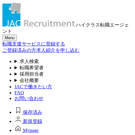
ハイクラス転職
エージェ
ント
Menu
転職支援サービスに登録する
ご登録済みの方
求人紹介を申し込む
求人検索
転職希望者
採用担当者
会社概要
JACで働きたい方
FAQ
お問い合わせ
保存済み
新規登録
Mypage