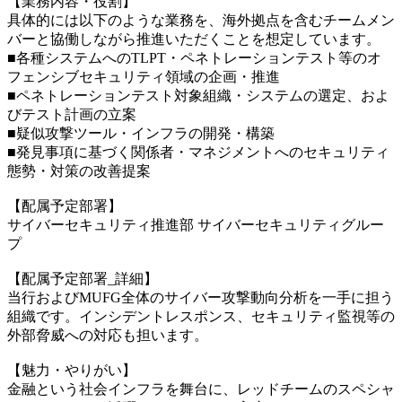
【業務内容・役割】
具体的には以下のような業務を、海外拠点を含むチームメン
バーと協働しながら推進いただくことを想定しています。
■各種システムへのTLPT・ペネトレーションテスト等のオ
フェンシブセキュリティ領域の企画・推進
■ペネトレーションテスト対象組織・システムの選定、およ
びテスト計画の立案
■疑似攻撃ツール・インフラの開発・構築
■発見事項に基づく関係者・マネジメントへのセキュリティ
態勢・対策の改善提案
【配属予定部署】
サイバーセキュリティ推進部 サイバーセキュリティグルー
プ
【配属予定部署_詳細】
当行およびMUFG全体のサイバー攻撃動向分析を一手に担う
組織です。インシデントレスポンス、セキュリティ監視等の
外部脅威への対応も担います。
【魅力・やりがい】
金融という社会インフラを舞台に、レッドチームのスペシャ