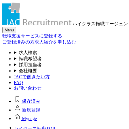
ハイクラス転職
エージェン
Menu
転職支援サービスに登録する
ご登録済みの方
求人紹介を申し込む
求人検索
転職希望者
採用担当者
会社概要
JACで働きたい方
FAQ
お問い合わせ
保存済み
新規登録
Mypage
ハイクラス転職TOP