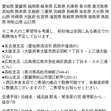
愛知県 愛媛県 福岡県 岐阜県 広島県 兵庫県 香川県 鹿児島県
高知県 熊本県 京都府 三重県 宮崎県 長崎県 奈良県 大分県 岡
山県 沖縄県 大阪府 佐賀県 滋賀県 島根県 静岡県 徳島県 鳥取
県 和歌山県 山口県
※ご本人のご希望等を考慮し、初任地は全国にある拠点での
勤務地を予定しております。
●名古屋支店（愛知県清須市 西田中蓮池95）
●大阪支店（大阪府東大阪市西石切町７丁目５－１三浦大阪
ビル）
●広島支店（広島県広島市安佐南区西原１丁目６－３０三浦
ビル）
●高松支店（香川県高松市林町2544-4）
●松山支店（愛媛県松山市堀江町甲1201-2）
＋西日本各支店でご希望の拠点で勤務可能です。各都道府県
に数拠点ございますので、ご希望をお知らせください。
交通手段1 沿線名：城北線 駅名：尾張星の宮 最寄駅から：
徒歩7分