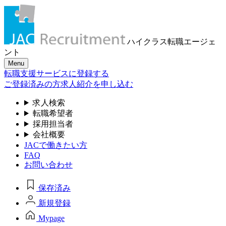
ハイクラス転職
エージェ
ント
Menu
転職支援サービスに登録する
ご登録済みの方
求人紹介を申し込む
求人検索
転職希望者
採用担当者
会社概要
JACで働きたい方
FAQ
お問い合わせ
保存済み
新規登録
Mypage