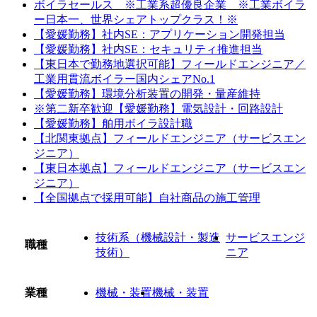
ボイラセールス ※工業系超優良企業 ※工業ボイラ
ー日本一、世界シェアトップクラス！※
【愛媛勤務】社内SE：アプリケーション開発担当
【愛媛勤務】社内SE：セキュリティ推進担当
【東日本で勤務地選択可能】フィールドエンジニア／
工業用貫流ボイラー国内シェアNo.1
【愛媛勤務】環境分析装置の開発・量産維持
※第二新卒歓迎【愛媛勤務】電気設計・回路設計
【愛媛勤務】舶用ボイラ設計職
【北関東拠点】フィールドエンジニア（サービスエン
ジニア）
【東日本拠点】フィールドエンジニア（サービスエン
ジニア）
【全国拠点で採用可能】自社商品の施工管理
技術系（機械設計・製造
サービスエンジ
職種
技術）
ニア
業種
機械・装置
機械・装置