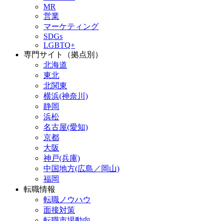
MR
営業
マーケティング
SDGs
LGBTQ+
専門サイト（拠点別）
北海道
東北
北関東
横浜(神奈川)
静岡
浜松
名古屋(愛知)
京都
大阪
神戸(兵庫)
中国地方(広島／岡山)
福岡
転職情報
転職ノウハウ
面接対策
転職市場動向