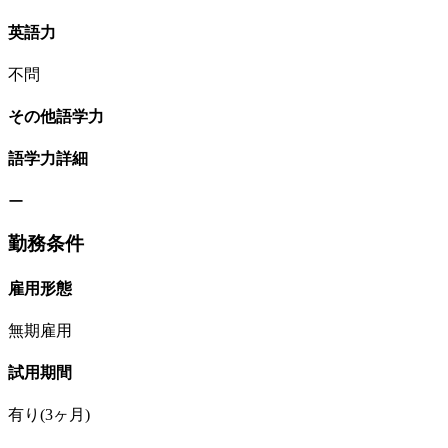
英語力
不問
その他語学力
語学力詳細
ー
勤務条件
雇用形態
無期雇用
試用期間
有り(3ヶ月)