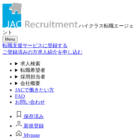
ハイクラス転職
エージェ
ント
Menu
転職支援サービスに登録する
ご登録済みの方
求人紹介を申し込む
求人検索
転職希望者
採用担当者
会社概要
JACで働きたい方
FAQ
お問い合わせ
保存済み
新規登録
Mypage