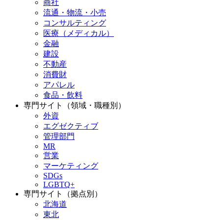
商社
流通・物流・小売
コンサルティング
医療（メディカル）
金融
建設
不動産
消費財
アパレル
食品・飲料
専門サイト（領域・職種別）
外資
エグゼクティブ
管理部門
MR
営業
マーケティング
SDGs
LGBTQ+
専門サイト（拠点別）
北海道
東北