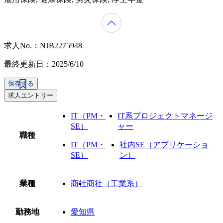
求人No.：NJB2275948
最終更新日：2025/6/10
保存する
求人エントリー
IT（PM・
IT系プロジェクトマネージ
SE）
ャー
職種
IT（PM・
社内SE（アプリケーショ
SE）
ン）
業種
商社
商社（工業系）
勤務地
愛知県