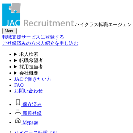
ハイクラス転職
エージェン
Menu
転職支援サービスに登録する
ご登録済みの方
求人紹介を申し込む
求人検索
転職希望者
採用担当者
会社概要
JACで働きたい方
FAQ
お問い合わせ
保存済み
新規登録
Mypage
ハイクラス転職TOP