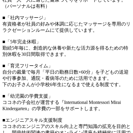
（パーソナルは有料）
■「社内マッサージ」
有資格者が社員の好みや体調に応じたマッサージを専用のリ
ラクゼーションルームにて提供しています。
■「5年完走休暇」
勤続5年毎に、創造的な休養や新たな活力源を得るための特
別休暇を30日間取得できます。
■「育児フリータイム」
自分の裁量で毎月「平日の勤務日数×60分」を子どもの送迎
や行事参加、通院・看病等のために活用できます。
下のお子さんが小学校6年生になるまで使える制度です。
■「幼児園の学費支援」
ココネの子会社が運営する『International Montessori Mirai
Kindergarten』の学費の一部をサポートします。
■エンジニアスキル支援制度
ココネのエンジニアのスキル向上と専門知識の拡充を目的と
し、開発技術関連の書籍やオンライン講座を積極的に活用で