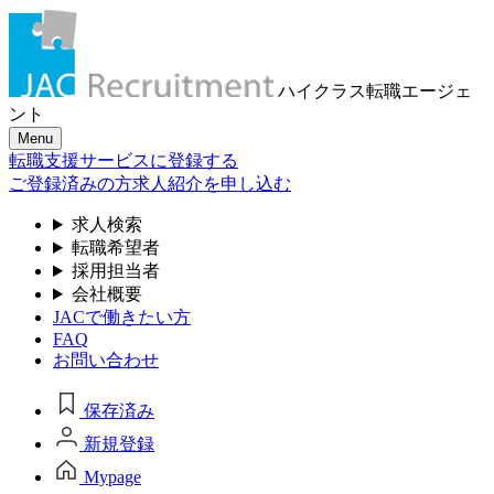
ハイクラス転職
エージェ
ント
Menu
転職支援サービスに登録する
ご登録済みの方
求人紹介を申し込む
求人検索
転職希望者
採用担当者
会社概要
JACで働きたい方
FAQ
お問い合わせ
保存済み
新規登録
Mypage