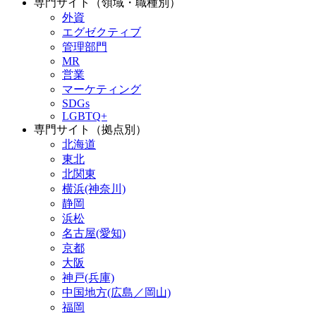
専門サイト（領域・職種別）
外資
エグゼクティブ
管理部門
MR
営業
マーケティング
SDGs
LGBTQ+
専門サイト（拠点別）
北海道
東北
北関東
横浜(神奈川)
静岡
浜松
名古屋(愛知)
京都
大阪
神戸(兵庫)
中国地方(広島／岡山)
福岡