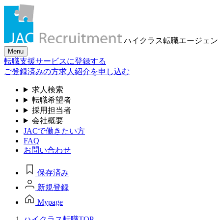
ハイクラス転職
エージェン
Menu
転職支援サービスに登録する
ご登録済みの方
求人紹介を申し込む
求人検索
転職希望者
採用担当者
会社概要
JACで働きたい方
FAQ
お問い合わせ
保存済み
新規登録
Mypage
ハイクラス転職TOP